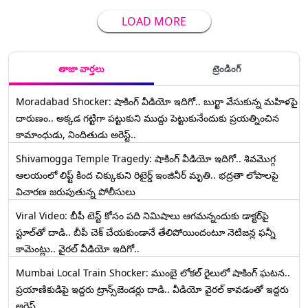
LOAD MORE
తాజా వార్తలు
ట్రెండింగ్
Moradabad Shocker: షాకింగ్ వీడియో ఇదిగో.. బుర్ఖా వేసుకున్న మహిళపై
దారుణం.. అక్కడ గట్టిగా పట్టుకుని ముద్దు పెట్టుకునేందుకు ప్రయత్నించిన
కామాంధుడు, నిందితుడు అరెస్ట్..
Shivamogga Temple Tragedy: షాకింగ్ వీడియో ఇదిగో.. శివమొగ్గ
ఆలయంలో లిఫ్ట్ కింద చిక్కుకుని రిటైర్డ్ ఇంజినీర్ మృతి.. భద్రతా లోపాలపై
విచారణ జరుపుతున్న పోలీసులు
Viral Video: బీపీ టెస్ట్‌ కోసం పది నిమిషాలు ఆగమన్నందుకు డాక్టర్‌పై
స్టూల్‌తో దాడి.. బీపీ చెక్ చేయకుండానే తేలిపోయిందంటూ నెటిజన్ల ఫన్నీ
కామెంట్లు.. వైరల్ వీడియో ఇదిగో..
Mumbai Local Train Shocker: ముంబై లోకల్ రైలులో షాకింగ్ ఘటన..
ప్రయాణికుడిపై ఇద్దరు ట్రాన్స్‌జెండర్లు దాడి.. వీడియో వైరల్ కావడంతో ఇద్దరు
అరెస్ట్..