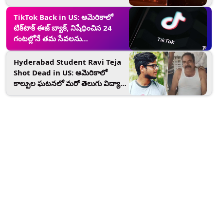
400 ఎకరాలు కాలి బూడిద, దాదాపు
50వేల మందిని వెంటనే ఇల్లు ఖాళీ చేసి
TikTok Back in US: అమెరికాలో
వెళ్లిపోవాలని అధికారులు ఆదేశాలు
టిక్‌టాక్‌ ఈజ్‌ బ్యాక్‌, నిషేధించిన 24
గంటల్లోనే తమ సేవలను
పునరుద్ధరించిన బైట్‌డ్యాన్స్‌
Hyderabad Student Ravi Teja
Shot Dead in US: అమెరికాలో
కాల్పుల ఘటనలో మరో తెలుగు విద్యార్థి
బలి, హైదరాబాద్​ యువకుడు రవితేజపై
విచక్షణారహితంగా కాల్పులు జరిపిన
దుండగుడు