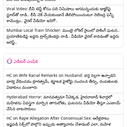
Viral Video: బీపీ టెస్ట్‌ కోసం పది నిమిషాలు ఆగమన్నందుకు డాక్టర్‌పై
స్టూల్‌తో దాడి.. బీపీ చెక్ చేయకుండానే తేలిపోయిందంటూ నెటిజన్ల ఫన్నీ
కామెంట్లు.. వైరల్ వీడియో ఇదిగో..
Mumbai Local Train Shocker: ముంబై లోకల్ రైలులో షాకింగ్ ఘటన..
ప్రయాణికుడిపై ఇద్దరు ట్రాన్స్‌జెండర్లు దాడి.. వీడియో వైరల్ కావడంతో ఇద్దరు
అరెస్ట్..
ఎడిటర్ ఎంపిక
HC on Wife Racial Remarks on Husband: భర్త న‌ల్ల‌గా ఉన్నాడ‌ని
భార్య వేధించ‌డం క్రూర‌త్వ‌మే, కర్ణాటక హైకోర్టు సంచలన తీర్పు, దంపతులకు
విడాకులు మంజూరు
Hyderabad Horror: మానవత్వమా నీవెక్కడ, హైదరాబాద్ శివార్లలో
మహిళను వివస్త్రగా మార్చిన తాగుబోతు, ఘటనను వీడియో తీస్తూ ఎంజాయ్
చేసిన బాటసారులు
HC on Rape Allegation After Consensual Sex: ఆరేళ్లపాటు
ఇష్టపడి సెక్స్‌లో పాల్గొని ఇప్పుడు అత్యాచారం చేశాడంటే ఎలా, మహిళ