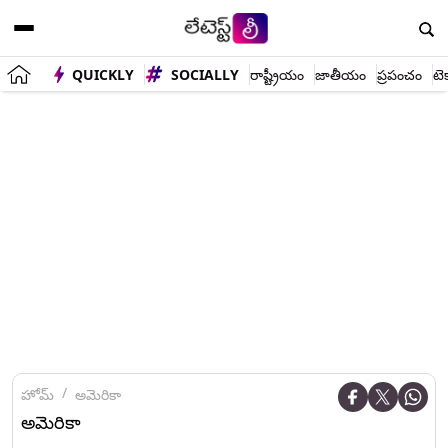
QUICKLY
SOCIALLY
రాష్ట్రీయం
జాతీయం
ప్రపంచం
టె
హోమ్
అమెరికా
అమెరికా