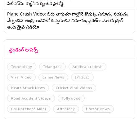
పిటిషన్‌ను కొట్టేసిన కర్ణాటక హైకోర్టు
Plane Crash Video: బీరు తాగుతూ గాల్లోనే కొడుక్కి విమానం నడపడం
నేర్పించిన తండ్రి, అడవిలో కుప్పకూలిన విమానం, వైరల్‌గా మారిన డ్రంక్‌
అండ్ డ్రైవ్ వీడియో
ట్రెండింగ్ టాపిక్స్
Technology
Telangana
Andhra pradesh
Viral Video
Crime News
IPl 2025
Heart Attack News
Cricket Viral Videos
Road Accident Videos
Tollywood
PM Narendra Modi
Astrology
Horror News