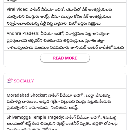
Viral Video: షాకింగ్ వీడియో ఇదిగో, యూపీలో ఫేక్ అంత్యక్రియలకు
యత్నించిన ముగ్గురు అరెస్ట్, బీమా డబ్బుల కోసం ఫేక్ అంత్యక్రియలు
నిర్వహించాలనుకున్న ఢిల్లీ వస్త్ర వ్యాపారి, మరో ఇద్దరు వ్యక్తులు
Andhra Pradesh: వీడియో ఇదిగో, విద్యార్థినుల పట్ల అసభ్యంగా
ప్రవర్తించాడని లెక్చ‌ర‌ర్‌ని చిత‌క‌బాదిన త‌ల్లిదండ్రులు, ప్రకాశం జిల్లా
నాగలుప్పలపాడు మండలం నిడమనూరు జూనియర్ ఇంటర్ కాలేజీలో ఘటన
READ MORE
SOCIALLY
Moradabad Shocker: షాకింగ్ వీడియో ఇదిగో.. బుర్ఖా వేసుకున్న
మహిళపై దారుణం.. అక్కడ గట్టిగా పట్టుకుని ముద్దు పెట్టుకునేందుకు
ప్రయత్నించిన కామాంధుడు, నిందితుడు అరెస్ట్..
Shivamogga Temple Tragedy: షాకింగ్ వీడియో ఇదిగో.. శివమొగ్గ
ఆలయంలో లిఫ్ట్ కింద చిక్కుకుని రిటైర్డ్ ఇంజినీర్ మృతి.. భద్రతా లోపాలపై
విచారణ జరుపుతున్న పోలీసులు