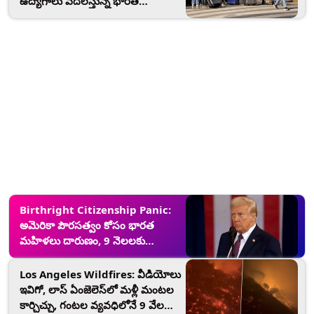
ఉద్యోగాలు వదిలేస్తున్న భారత
విద్యార్థులు, కారణం ఏంటంటే..
Birthright Citizenship Panic:
అమెరికా పౌరసత్వం కోసం భారత
మహిళలు దారుణం, 9 నెలలకు
పుట్టాల్సిన బిడ్డను మధ్యలోనే సీజేరియన్
ద్వారా బయటకు తెచ్చేందుకు
Los Angeles Wildfires: వీడియోలు
ఆస్పత్రులకు పరుగులు
ఇవిగో, లాస్ ఏంజెలెస్‌లో మళ్లీ మంటల
కార్చిచ్చు, గంటల వ్యవధిలోనే 9 వేల