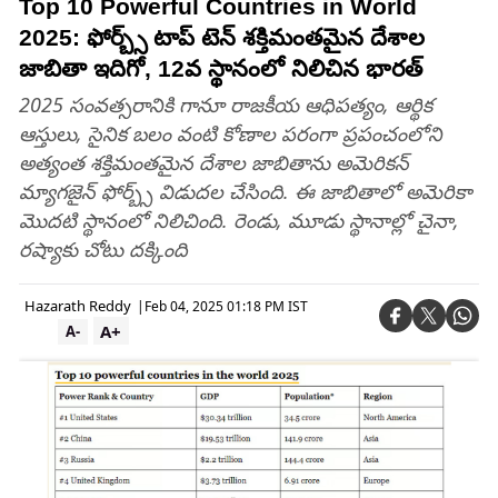
Top 10 Powerful Countries in World
2025: ఫోర్బ్స్‌ టాప్ టెన్ శక్తిమంతమైన దేశాల
జాబితా ఇదిగో, 12వ స్థానంలో నిలిచిన భారత్
2025 సంవత్సరానికి గానూ రాజకీయ ఆధిపత్యం, ఆర్థిక
ఆస్తులు, సైనిక బలం వంటి కోణాల పరంగా ప్రపంచంలోని
అత్యంత శక్తిమంతమైన దేశాల జాబితాను అమెరికన్
మ్యాగజైన్ ఫోర్బ్స్‌ విడుదల చేసింది. ఈ జాబితాలో అమెరికా
మొదటి స్థానంలో నిలిచింది. రెండు, మూడు స్థానాల్లో చైనా,
రష్యాకు చోటు దక్కింది
Hazarath Reddy
|
Feb 04, 2025 01:18 PM IST
A+
A-