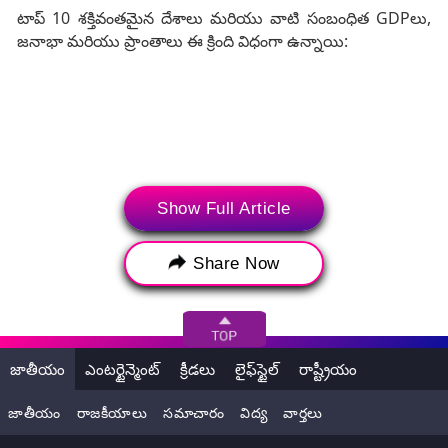
టాప్ 10 శక్తివంతమైన దేశాలు మరియు వాటి సంబంధిత GDPలు,
జనాభా మరియు ప్రాంతాలు ఈ క్రింది విధంగా ఉన్నాయి:
Show Full Article
Share Now
1. యునైటెడ్ స్టేట్స్: $30.34 ట్రిలియన్ల GDP, 345 మిలియన్ల
జనాభా, ఉత్తర అమెరికాలో ఉంది.
జాతీయం
ఎంటర్టైన్మెంట్
క్రీడలు
లైఫ్‌స్టైల్
రాష్ట్రీయం
2. చైనా: $19.53 ట్రిలియన్ల GDP, 1.419 బిలియన్ల జనాభా,
జాతీయం
రాజకీయాలు
సమాచారం
విద్య
వార్తలు
ఆసియాలో ఉంది.