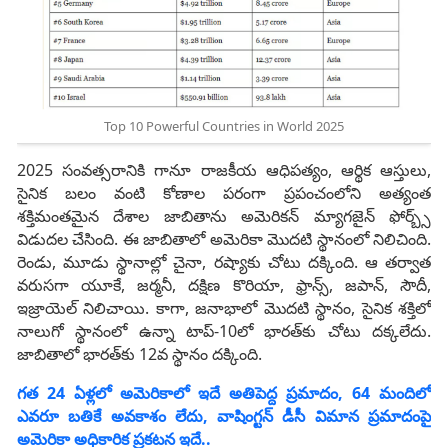
Top 10 Powerful Countries in World 2025
2025 సంవత్సరానికి గానూ రాజకీయ ఆధిపత్యం, ఆర్థిక ఆస్తులు,
సైనిక బలం వంటి కోణాల పరంగా ప్రపంచంలోని అత్యంత
శక్తిమంతమైన దేశాల జాబితాను అమెరికన్ మ్యాగజైన్ ఫోర్బ్స్‌
విడుదల చేసింది. ఈ జాబితాలో అమెరికా మొదటి స్థానంలో నిలిచింది.
రెండు, మూడు స్థానాల్లో చైనా, రష్యాకు చోటు దక్కింది. ఆ తర్వాత
వరుసగా యూకే, జర్మనీ, దక్షిణ కొరియా, ఫ్రాన్స్‌, జపాన్‌, సౌదీ,
ఇజ్రాయెల్‌ నిలిచాయి. కాగా, జనాభాలో మొదటి స్థానం, సైనిక శక్తిలో
నాలుగో స్థానంలో ఉన్నా టాప్‌-10లో భారత్‌కు చోటు దక్కలేదు.
జాబితాలో భారత్‌కు 12వ స్థానం దక్కింది.
గత 24 ఏళ్లలో అమెరికాలో ఇదే అతిపెద్ద ప్రమాదం, 64 మందిలో
ఎవరూ బతికే అవకాశం లేదు, వాషింగ్టన్‌ డీసీ విమాన ప్రమాదంపై
అమెరికా అధికారిక ప్రకటన ఇదే..