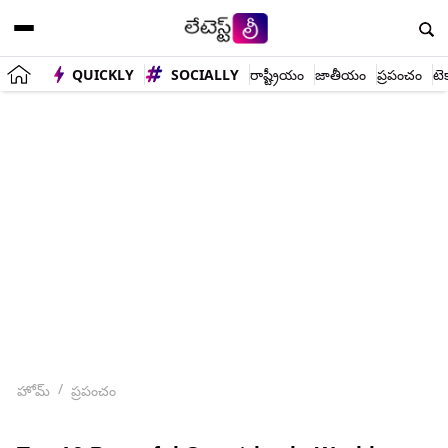
QUICKLY
SOCIALLY
రాష్ట్రీయం
జాతీయం
ప్రపంచం
టె
హోమ్
ప్రపంచం