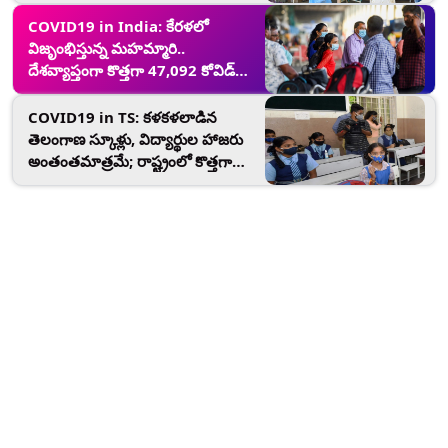
నమోదు మరియు 1,139 మంది రికవరీ,
14,702కు చేరిన ఆక్టివ్ కేసుల సంఖ్య
COVID19 in India: కేరళలో
విజృంభిస్తున్న మహమ్మారి..
దేశవ్యాప్తంగా కొత్తగా 47,092 కోవిడ్
కేసులు మరియు 509 మరణాలు
నమోదు; ఒక్క కేరళ నుంచే 32 వేలకు
COVID19 in TS: కళకళలాడిన
పైగా కేసులు నిర్ధారణ
తెలంగాణ స్కూళ్లు, విద్యార్థుల హాజరు
అంతంతమాత్రమే; రాష్ట్రంలో కొత్తగా
322 కోవిడ్19 కేసులు నమోదు,
5852గా ఉన్న ఆక్టివ్ కేసుల సంఖ్య