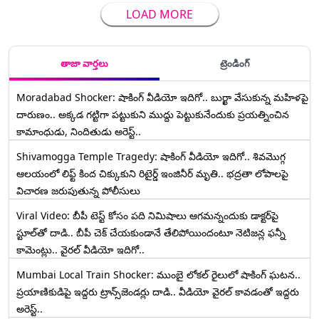
LOAD MORE
తాజా వార్తలు
ట్రెండింగ్
Moradabad Shocker: షాకింగ్ వీడియో ఇదిగో.. బుర్ఖా వేసుకున్న మహిళపై
దారుణం.. అక్కడ గట్టిగా పట్టుకుని ముద్దు పెట్టుకునేందుకు ప్రయత్నించిన
కామాంధుడు, నిందితుడు అరెస్ట్..
Shivamogga Temple Tragedy: షాకింగ్ వీడియో ఇదిగో.. శివమొగ్గ
ఆలయంలో లిఫ్ట్ కింద చిక్కుకుని రిటైర్డ్ ఇంజినీర్ మృతి.. భద్రతా లోపాలపై
విచారణ జరుపుతున్న పోలీసులు
Viral Video: బీపీ టెస్ట్‌ కోసం పది నిమిషాలు ఆగమన్నందుకు డాక్టర్‌పై
స్టూల్‌తో దాడి.. బీపీ చెక్ చేయకుండానే తేలిపోయిందంటూ నెటిజన్ల ఫన్నీ
కామెంట్లు.. వైరల్ వీడియో ఇదిగో..
Mumbai Local Train Shocker: ముంబై లోకల్ రైలులో షాకింగ్ ఘటన..
ప్రయాణికుడిపై ఇద్దరు ట్రాన్స్‌జెండర్లు దాడి.. వీడియో వైరల్ కావడంతో ఇద్దరు
అరెస్ట్..