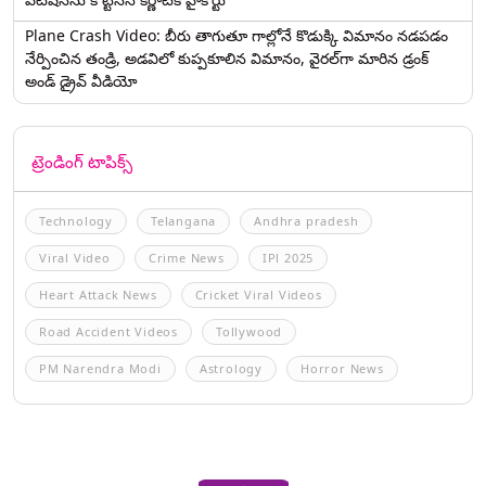
Plane Crash Video: బీరు తాగుతూ గాల్లోనే కొడుక్కి విమానం నడపడం
నేర్పించిన తండ్రి, అడవిలో కుప్పకూలిన విమానం, వైరల్‌గా మారిన డ్రంక్‌
అండ్ డ్రైవ్ వీడియో
ట్రెండింగ్ టాపిక్స్
Technology
Telangana
Andhra pradesh
Viral Video
Crime News
IPl 2025
Heart Attack News
Cricket Viral Videos
Road Accident Videos
Tollywood
PM Narendra Modi
Astrology
Horror News