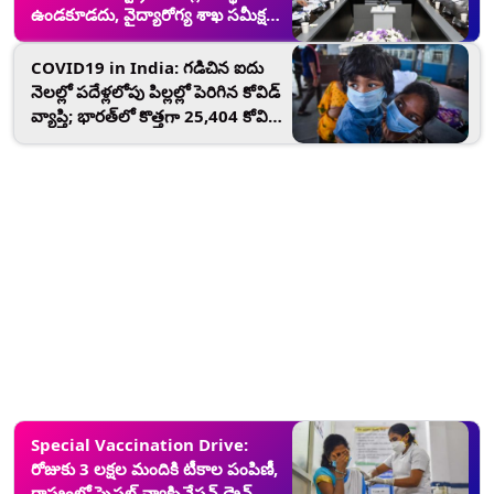
ఉండకూడదు, వైద్యారోగ్య శాఖ సమీక్షలో
సీఎం జగన్; ఆంధ్రప్రదేశ్‌లో కొత్తగా
1,125 కోవిడ్ కేసులు నమోదు, 1107
COVID19 in India: గడిచిన ఐదు
మంది రికవరీ
నెలల్లో పదేళ్లలోపు పిల్లల్లో పెరిగిన కోవిడ్
వ్యాప్తి; భారత్‌లో కొత్తగా 25,404 కోవిడ్
కేసులు, 339 మరణాలు నమోదు
మరియు 37,127 మంది రికవరీ
Special Vaccination Drive:
రోజుకు 3 లక్షల మందికి టీకాల పంపిణీ,
రాష్ట్రంలో స్పెషల్ వ్యాక్సినేషన్ డ్రైవ్