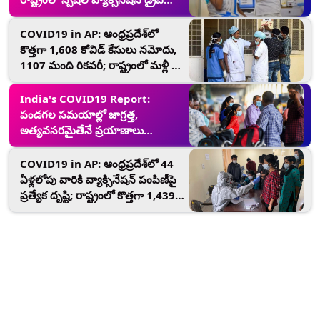
చేపట్టాలని అధికారులకు సీఎం కేసీఆర్
ఆదేశం; తెలంగాణలో ప్రస్తుతం 5 వేల
COVID19 in AP: ఆంధ్రప్రదేశ్‌లో
పైబడి ఉన్న కోవిడ్ ఆక్టివ్ కేసులు
కొత్తగా 1,608 కోవిడ్ కేసులు నమోదు,
1107 మంది రికవరీ; రాష్ట్రంలో మళ్లీ 15
వేలు దాటిన ఆక్టివ్ కేసుల సంఖ్య
India's COVID19 Report:
పండగల సమయాల్లో జాగ్రత్త,
అత్యవసరమైతేనే ప్రయాణాలు
చేయాలని కేంద్ర ప్రభుత్వం సూచన;
భారత్‌లో కొత్తగా 34,973 కోవిడ్ కేసులు,
COVID19 in AP: ఆంధ్రప్రదేశ్‌లో 44
260 మరణాలు నమోదు మరియు
ఏళ్లలోపు వారికి వ్యాక్సినేషన్ పంపిణీపై
37,681 మంది రికవరీ
ప్రత్యేక దృష్టి; రాష్ట్రంలో కొత్తగా 1,439
కోవిడ్ కేసులు నమోదు మరియు 1,311
మంది రికవరీ, 14,624కు చేరిన ఆక్టివ్
కేసుల సంఖ్య