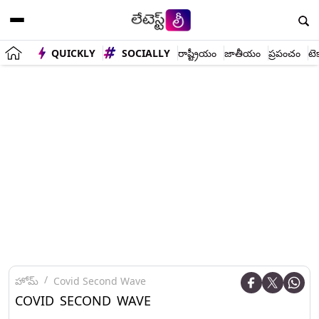
QUICKLY
SOCIALLY
రాష్ట్రీయం
జాతీయం
ప్రపంచం
టె
హోమ్
Covid Second Wave
COVID SECOND WAVE