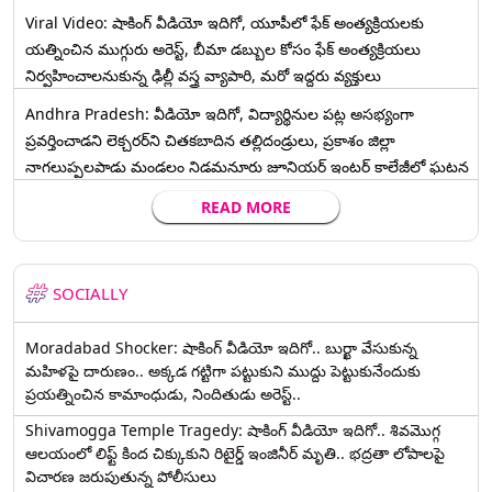
Viral Video: షాకింగ్ వీడియో ఇదిగో, యూపీలో ఫేక్ అంత్యక్రియలకు
యత్నించిన ముగ్గురు అరెస్ట్, బీమా డబ్బుల కోసం ఫేక్ అంత్యక్రియలు
నిర్వహించాలనుకున్న ఢిల్లీ వస్త్ర వ్యాపారి, మరో ఇద్దరు వ్యక్తులు
Andhra Pradesh: వీడియో ఇదిగో, విద్యార్థినుల పట్ల అసభ్యంగా
ప్రవర్తించాడని లెక్చ‌ర‌ర్‌ని చిత‌క‌బాదిన త‌ల్లిదండ్రులు, ప్రకాశం జిల్లా
నాగలుప్పలపాడు మండలం నిడమనూరు జూనియర్ ఇంటర్ కాలేజీలో ఘటన
READ MORE
SOCIALLY
Moradabad Shocker: షాకింగ్ వీడియో ఇదిగో.. బుర్ఖా వేసుకున్న
మహిళపై దారుణం.. అక్కడ గట్టిగా పట్టుకుని ముద్దు పెట్టుకునేందుకు
ప్రయత్నించిన కామాంధుడు, నిందితుడు అరెస్ట్..
Shivamogga Temple Tragedy: షాకింగ్ వీడియో ఇదిగో.. శివమొగ్గ
ఆలయంలో లిఫ్ట్ కింద చిక్కుకుని రిటైర్డ్ ఇంజినీర్ మృతి.. భద్రతా లోపాలపై
విచారణ జరుపుతున్న పోలీసులు