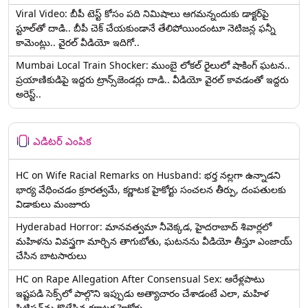
Viral Video: బీపీ టెస్ట్‌ కోసం పది నిమిషాలు ఆగమన్నందుకు డాక్టర్‌పై
స్టూల్‌తో దాడి.. బీపీ చెక్ చేయకుండానే తేలిపోయిందంటూ నెటిజన్ల ఫన్నీ
కామెంట్లు.. వైరల్ వీడియో ఇదిగో..
Mumbai Local Train Shocker: ముంబై లోకల్ రైలులో షాకింగ్ ఘటన..
ప్రయాణికుడిపై ఇద్దరు ట్రాన్స్‌జెండర్లు దాడి.. వీడియో వైరల్ కావడంతో ఇద్దరు
అరెస్ట్..
ఎడిటర్ ఎంపిక
HC on Wife Racial Remarks on Husband: భర్త న‌ల్ల‌గా ఉన్నాడ‌ని
భార్య వేధించ‌డం క్రూర‌త్వ‌మే, కర్ణాటక హైకోర్టు సంచలన తీర్పు, దంపతులకు
విడాకులు మంజూరు
Hyderabad Horror: మానవత్వమా నీవెక్కడ, హైదరాబాద్ శివార్లలో
మహిళను వివస్త్రగా మార్చిన తాగుబోతు, ఘటనను వీడియో తీస్తూ ఎంజాయ్
చేసిన బాటసారులు
HC on Rape Allegation After Consensual Sex: ఆరేళ్లపాటు
ఇష్టపడి సెక్స్‌లో పాల్గొని ఇప్పుడు అత్యాచారం చేశాడంటే ఎలా, మహిళ
పిటిషన్‌ను కొట్టేసిన కర్ణాటక హైకోర్టు