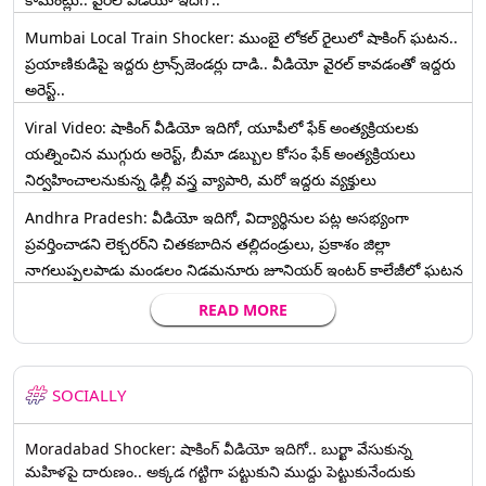
Mumbai Local Train Shocker: ముంబై లోకల్ రైలులో షాకింగ్ ఘటన..
ప్రయాణికుడిపై ఇద్దరు ట్రాన్స్‌జెండర్లు దాడి.. వీడియో వైరల్ కావడంతో ఇద్దరు
అరెస్ట్..
Viral Video: షాకింగ్ వీడియో ఇదిగో, యూపీలో ఫేక్ అంత్యక్రియలకు
యత్నించిన ముగ్గురు అరెస్ట్, బీమా డబ్బుల కోసం ఫేక్ అంత్యక్రియలు
నిర్వహించాలనుకున్న ఢిల్లీ వస్త్ర వ్యాపారి, మరో ఇద్దరు వ్యక్తులు
Andhra Pradesh: వీడియో ఇదిగో, విద్యార్థినుల పట్ల అసభ్యంగా
ప్రవర్తించాడని లెక్చ‌ర‌ర్‌ని చిత‌క‌బాదిన త‌ల్లిదండ్రులు, ప్రకాశం జిల్లా
నాగలుప్పలపాడు మండలం నిడమనూరు జూనియర్ ఇంటర్ కాలేజీలో ఘటన
READ MORE
SOCIALLY
Moradabad Shocker: షాకింగ్ వీడియో ఇదిగో.. బుర్ఖా వేసుకున్న
మహిళపై దారుణం.. అక్కడ గట్టిగా పట్టుకుని ముద్దు పెట్టుకునేందుకు