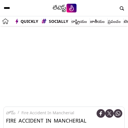
QUICKLY
SOCIALLY
రాష్ట్రీయం
జాతీయం
ప్రపంచం
టె
హోమ్
Fire Accident In Mancherial
FIRE ACCIDENT IN MANCHERIAL