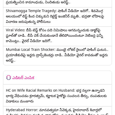
ప్రయత్నించిన కామాంధుడు, నిందితుడు అరెస్ట్..
Shivamogga Temple Tragedy: షాకింగ్ వీడియో ఇదిగో.. శివమొగ్గ
ఆలయంలో లిఫ్ట్ కింద చిక్కుకుని రిటైర్డ్ ఇంజినీర్ మృతి.. భద్రతా లోపాలపై
విచారణ జరుపుతున్న పోలీసులు
Viral Video: బీపీ టెస్ట్‌ కోసం పది నిమిషాలు ఆగమన్నందుకు డాక్టర్‌పై
స్టూల్‌తో దాడి.. బీపీ చెక్ చేయకుండానే తేలిపోయిందంటూ నెటిజన్ల ఫన్నీ
కామెంట్లు.. వైరల్ వీడియో ఇదిగో..
Mumbai Local Train Shocker: ముంబై లోకల్ రైలులో షాకింగ్ ఘటన..
ప్రయాణికుడిపై ఇద్దరు ట్రాన్స్‌జెండర్లు దాడి.. వీడియో వైరల్ కావడంతో ఇద్దరు
అరెస్ట్..
ఎడిటర్ ఎంపిక
HC on Wife Racial Remarks on Husband: భర్త న‌ల్ల‌గా ఉన్నాడ‌ని
భార్య వేధించ‌డం క్రూర‌త్వ‌మే, కర్ణాటక హైకోర్టు సంచలన తీర్పు, దంపతులకు
విడాకులు మంజూరు
Hyderabad Horror: మానవత్వమా నీవెక్కడ, హైదరాబాద్ శివార్లలో