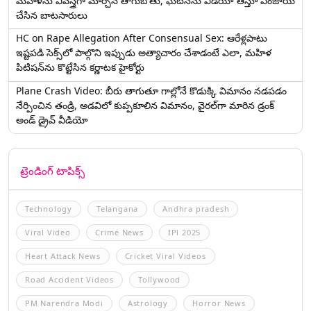
మహిళను వివస్త్రగా మార్చిన తాగుబోతు, ఘటనను వీడియో తీస్తూ ఎంజాయ్
చేసిన బాటసారులు
HC on Rape Allegation After Consensual Sex: ఆరేళ్లపాటు
ఇష్టపడి సెక్స్‌లో పాల్గొని ఇప్పుడు అత్యాచారం చేశాడంటే ఎలా, మహిళ
పిటిషన్‌ను కొట్టేసిన కర్ణాటక హైకోర్టు
Plane Crash Video: బీరు తాగుతూ గాల్లోనే కొడుక్కి విమానం నడపడం
నేర్పించిన తండ్రి, అడవిలో కుప్పకూలిన విమానం, వైరల్‌గా మారిన డ్రంక్‌
అండ్ డ్రైవ్ వీడియో
ట్రెండింగ్ టాపిక్స్
Technology
Telangana
Andhra pradesh
Viral Video
Crime News
IPl 2025
Heart Attack News
Cricket Viral Videos
Road Accident Videos
Tollywood
PM Narendra Modi
Astrology
Horror News