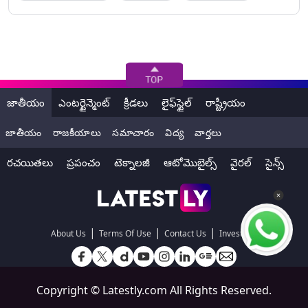
జాతీయం
ఎంటర్టైన్మెంట్
క్రీడలు
లైఫ్‌స్టైల్
రాష్ట్రీయం
జాతీయం
రాజకీయాలు
సమాచారం
విద్య
వార్తలు
రచయితలు
ప్రపంచం
టెక్నాలజీ
ఆటోమొబైల్స్
వైరల్
సైన్స్
|
|
|
About Us
Terms Of Use
Contact Us
Investors
Copyright ©
Latestly.com
All Rights Reserved.