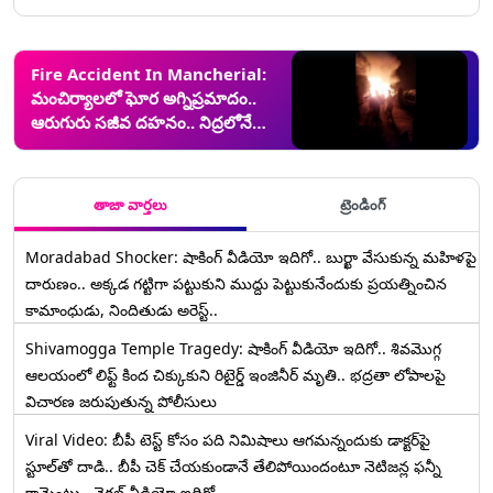
Fire Accident In Mancherial:
మంచిర్యాలలో ఘోర అగ్నిప్రమాదం..
ఆరుగురు సజీవ దహనం.. నిద్రలోనే
ప్రాణాలు గాలిలోకి.. ఎవరో కావాలనే
ఇంటికి నిప్పు పెట్టినట్టు అనుమానాలు..
వీడియోతో..
తాజా వార్తలు
ట్రెండింగ్
Moradabad Shocker: షాకింగ్ వీడియో ఇదిగో.. బుర్ఖా వేసుకున్న మహిళపై
దారుణం.. అక్కడ గట్టిగా పట్టుకుని ముద్దు పెట్టుకునేందుకు ప్రయత్నించిన
కామాంధుడు, నిందితుడు అరెస్ట్..
Shivamogga Temple Tragedy: షాకింగ్ వీడియో ఇదిగో.. శివమొగ్గ
ఆలయంలో లిఫ్ట్ కింద చిక్కుకుని రిటైర్డ్ ఇంజినీర్ మృతి.. భద్రతా లోపాలపై
విచారణ జరుపుతున్న పోలీసులు
Viral Video: బీపీ టెస్ట్‌ కోసం పది నిమిషాలు ఆగమన్నందుకు డాక్టర్‌పై
స్టూల్‌తో దాడి.. బీపీ చెక్ చేయకుండానే తేలిపోయిందంటూ నెటిజన్ల ఫన్నీ
కామెంట్లు.. వైరల్ వీడియో ఇదిగో..