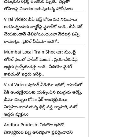
చిక్కుకుని రిటైర్డ్ ఇంజినీర్ మృతి.. భద్రతా
లోపాలపై విచారణ జరుపుతున్న పోలీసులు
Viral Video: బీపీ టెస్ట్‌ కోసం పది నిమిషాలు
ఆగమన్నందుకు డాక్టర్‌పై స్టూల్‌తో దాడి.. బీపీ చెక్
చేయకుండానే తేలిపోయిందంటూ నెటిజన్ల ఫన్నీ
కామెంట్లు.. వైరల్ వీడియో ఇదిగో..
Mumbai Local Train Shocker: ముంబై
లోకల్ రైలులో షాకింగ్ ఘటన.. ప్రయాణికుడిపై
ఇద్దరు ట్రాన్స్‌జెండర్లు దాడి.. వీడియో వైరల్
కావడంతో ఇద్దరు అరెస్ట్..
Viral Video: షాకింగ్ వీడియో ఇదిగో, యూపీలో
ఫేక్ అంత్యక్రియలకు యత్నించిన ముగ్గురు అరెస్ట్,
బీమా డబ్బుల కోసం ఫేక్ అంత్యక్రియలు
నిర్వహించాలనుకున్న ఢిల్లీ వస్త్ర వ్యాపారి, మరో
ఇద్దరు వ్యక్తులు
Andhra Pradesh: వీడియో ఇదిగో,
విద్యార్థినుల పట్ల అసభ్యంగా ప్రవర్తించాడని