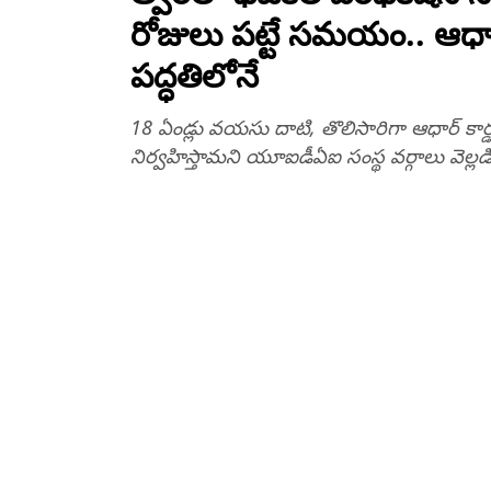
రోజులు పట్టే సమయం.. ఆధార్ 
పద్ధతిలోనే
18 ఏండ్లు వయసు దాటి, తొలిసారిగా ఆధార్ కార్డుక
నిర్వహిస్తామని యూఐడీఏఐ సంస్థ వర్గాలు వెల్ల