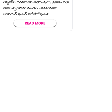
లెక్చ‌ర‌ర్‌ని చిత‌క‌బాదిన త‌ల్లిదండ్రులు, ప్రకాశం జిల్లా
నాగలుప్పలపాడు మండలం నిడమనూరు
జూనియర్ ఇంటర్ కాలేజీలో ఘటన
READ MORE