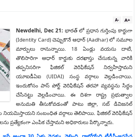
A+
A-
Newdelhi, Dec 21:
భారత్ లో ప్రధాన గుర్తింపు కార్డుగా
(Identity Card) చెప్పుకొనే ఆధార్ (Aadhar) లో సమూల
మార్పులు రానున్నాయి. 18 ఏండ్లు వయసు దాటి,
తొలిసారిగా ఆధార్ కార్డుకు దరఖాస్తు చేసుకున్న వారికి
తప్పనిసరిగా ఫిజికల్ వెరిఫికేషన్ నిర్వహిస్తామని
యూఐడీఏఐ (UIDAI) సంస్థ వర్గాలు వెల్లడించాయి.
ఇందుకోసం పాస్‌ పోర్ట్ వెరిఫికేషన్ తరహా వ్యవస్థను సిద్ధం
చేసినట్టు వెల్లడించాయి. ఈ దిశగా రాష్ట్ర ప్రభుత్వాల
అనుమతి తీసుకోవడంతో పాటు జిల్లా, సబ్ డివిజనల్
లను నియమిస్తాయని సంబంధిత వర్గాలు తెలిపాయి. ఫిజికల్ వెరిఫికేషన్
ాలను ప్రత్యేకంగా ఎంపిక చేస్తామని అధికారులు పేర్కొన్నారు.
ంధ్రా 30 ఏళ్లు వెన‌క్కు వెళ్లింది, రాబోయేది టీడీపీ-జ‌న‌సేన