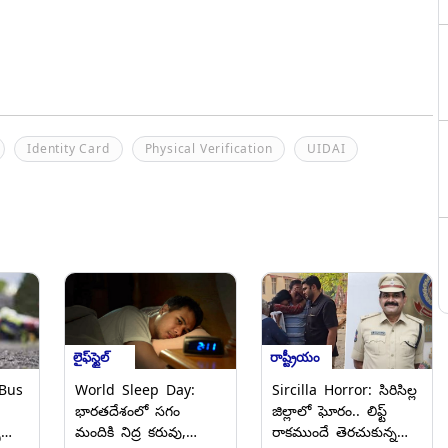
Identity Card
Physical Verification
UIDAI
లైఫ్‌స్టైల్
రాష్ట్రీయం
Bus
World Sleep Day:
Sircilla Horror: సిరిసిల్ల
భారతదేశంలో సగం
జిల్లాలో ఘోరం.. లిఫ్ట్
ు
మందికి నిద్ర కరువు,
రాకముందే తెరచుకున్న