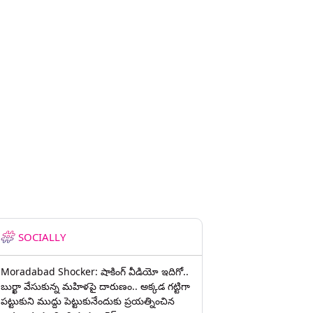
SOCIALLY
Moradabad Shocker: షాకింగ్ వీడియో ఇదిగో..
బుర్ఖా వేసుకున్న మహిళపై దారుణం.. అక్కడ గట్టిగా
పట్టుకుని ముద్దు పెట్టుకునేందుకు ప్రయత్నించిన