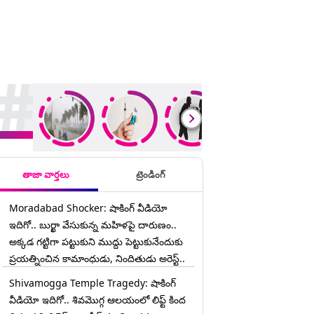
rending Stories
తాజా వార్తలు
ట్రెండింగ్
Moradabad Shocker: షాకింగ్ వీడియో
ఇదిగో.. బుర్ఖా వేసుకున్న మహిళపై దారుణం..
అక్కడ గట్టిగా పట్టుకుని ముద్దు పెట్టుకునేందుకు
ప్రయత్నించిన కామాంధుడు, నిందితుడు అరెస్ట్..
Shivamogga Temple Tragedy: షాకింగ్
వీడియో ఇదిగో.. శివమొగ్గ ఆలయంలో లిఫ్ట్ కింద