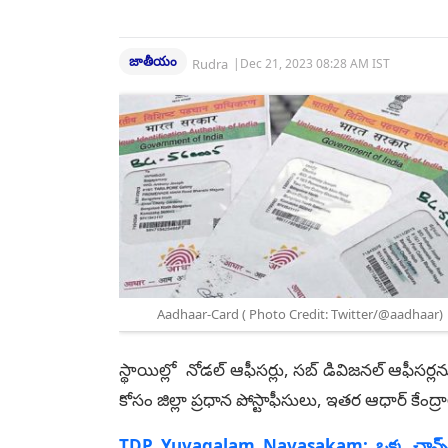
జాతీయం
Rudra
|
Dec 21, 2023 08:28 AM IST
Aadhaar-Card ( Photo Credit: Twitter/@aadhaar)
స్థాయిల్లో నోడల్ ఆఫీసర్లు, సబ్ డివిజనల్ ఆఫీసర్
కోసం జిల్లా ప్రధాన పోస్టాఫీసులు, ఇతర ఆధార్ కేంద్ర
TDP Yuvagalam Navasakam: ఒక్క ఛాన్స్ ఇస్తే ఆ