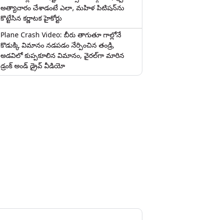
అత్యాచారం చేశాడంటే ఎలా, మహిళ పిటిషన్‌ను
కొట్టేసిన కర్ణాటక హైకోర్టు
Plane Crash Video: బీరు తాగుతూ గాల్లోనే
కొడుక్కి విమానం నడపడం నేర్పించిన తండ్రి,
అడవిలో కుప్పకూలిన విమానం, వైరల్‌గా మారిన
డ్రంక్‌ అండ్ డ్రైవ్ వీడియో