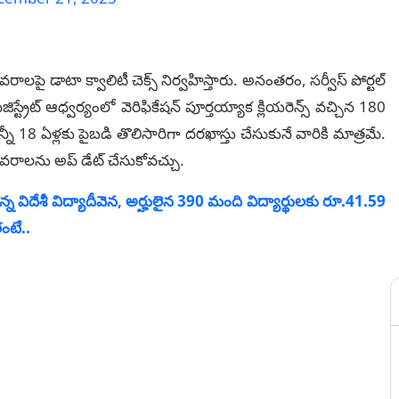
ాలపై డాటా క్వాలిటీ చెక్స్ నిర్వహిస్తారు. అనంతరం, సర్వీస్‌ పోర్టల్
జిస్ట్రేట్ ఆధ్వర్యంలో వెరిఫికేషన్ పూర్తయ్యాక క్లియరెన్స్ వచ్చిన 180
్నీ 18 ఏళ్లకు పైబడి తొలిసారిగా దరఖాస్తు చేసుకునే వారికి మాత్రమే.
ివరాలను అప్‌ డేట్ చేసుకోవచ్చు.
ేశీ విద్యాదీవెన, అర్హులైన 390 మంది విద్యార్థులకు రూ.41.59
ంటే..