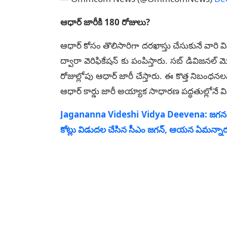
ఆధార్ జారీకి 180 రోజులు?
ఆధార్ కోసం తొలిసారిగా దరఖాస్తు చేసుకునే వారి వివర
ద్వారా వెరిఫికేషన్‌ కు పంపిస్తారు. సబ్ డివిజనల్ మె
రోజుల్లోపు ఆధార్ జారీ చేస్తారు. ఈ కొత్త నిబంధనలన
ఆధార్ కార్డు జారీ అయ్యాక సాధారణ పద్ధతుల్లోనే వ
Jagananna Videshi Vidya Deevena: జగనన్న విద
కోట్లు విడుదల చేసిన సీఎం జగన్, ఆయన ఏమన్నార