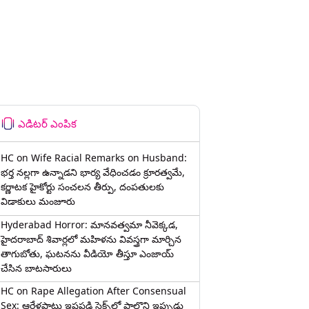
ఎడిటర్ ఎంపిక
HC on Wife Racial Remarks on Husband:
భర్త న‌ల్ల‌గా ఉన్నాడ‌ని భార్య వేధించ‌డం క్రూర‌త్వ‌మే,
కర్ణాటక హైకోర్టు సంచలన తీర్పు, దంపతులకు
విడాకులు మంజూరు
Hyderabad Horror: మానవత్వమా నీవెక్కడ,
హైదరాబాద్ శివార్లలో మహిళను వివస్త్రగా మార్చిన
తాగుబోతు, ఘటనను వీడియో తీస్తూ ఎంజాయ్
చేసిన బాటసారులు
HC on Rape Allegation After Consensual
Sex: ఆరేళ్లపాటు ఇష్టపడి సెక్స్‌లో పాల్గొని ఇప్పుడు