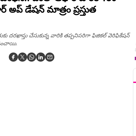
అప్‌ డేషన్ మాత్రం ప్రస్తుత
ు దరఖాస్తు చేసుకున్న వారికి తప్పనిసరిగా ఫిజికల్ వెరిఫికేషన్
డించాయి.
T