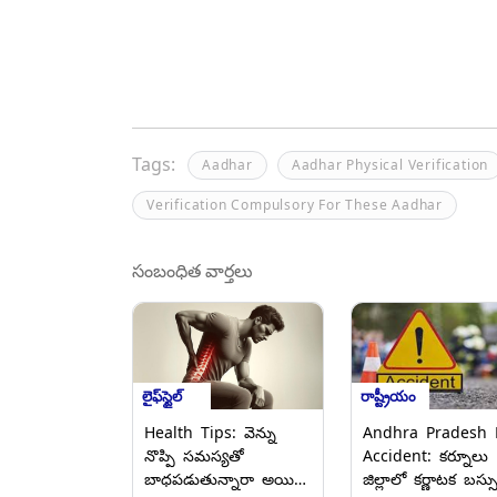
Tags:
Aadhar
Aadhar Physical Verification
Verification Compulsory For These Aadhar
సంబంధిత వార్తలు
లైఫ్‌స్టైల్
రాష్ట్రీయం
Health Tips: వెన్ను
Andhra Pradesh 
నొప్పి సమస్యతో
Accident: కర్నూలు
బాధపడుతున్నారా అయితే
జిల్లాలో కర్ణాటక బస్స