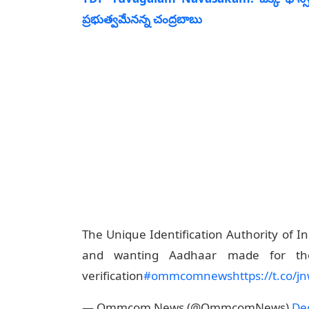
ప్ర‌భుత్వ‌మేన‌న్న చంద్ర‌బాబు
The Unique Identification Authority of 
and wanting Aadhaar made for the 
verification
#ommcomnews
https://t.co/
— Ommcom News (@OmmcomNews)
De