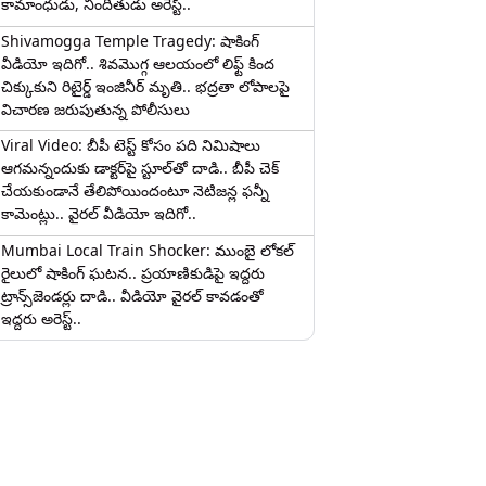
కామాంధుడు, నిందితుడు అరెస్ట్..
Shivamogga Temple Tragedy: షాకింగ్
వీడియో ఇదిగో.. శివమొగ్గ ఆలయంలో లిఫ్ట్ కింద
చిక్కుకుని రిటైర్డ్ ఇంజినీర్ మృతి.. భద్రతా లోపాలపై
విచారణ జరుపుతున్న పోలీసులు
Viral Video: బీపీ టెస్ట్‌ కోసం పది నిమిషాలు
ఆగమన్నందుకు డాక్టర్‌పై స్టూల్‌తో దాడి.. బీపీ చెక్
చేయకుండానే తేలిపోయిందంటూ నెటిజన్ల ఫన్నీ
కామెంట్లు.. వైరల్ వీడియో ఇదిగో..
Mumbai Local Train Shocker: ముంబై లోకల్
రైలులో షాకింగ్ ఘటన.. ప్రయాణికుడిపై ఇద్దరు
ట్రాన్స్‌జెండర్లు దాడి.. వీడియో వైరల్ కావడంతో
ఇద్దరు అరెస్ట్..