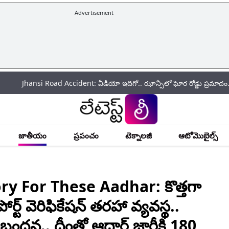
Advertisement
si Road Accident: వీడియో ఇదిగో.. ఝాన్సీలో ఘోర రోడ్డు ప్రమాదం.. మాఫియా డా
జాతీయం
ప్రపంచం
టెక్నాలజీ
ఆటోమొబైల్స్
y For These Aadhar: కొత్తగా
ోర్ట్ వెరిఫికేషన్ తరహా వ్యవస్థ..
 నిబంధన.. దీంతో ఆధార్ జారీకి 180