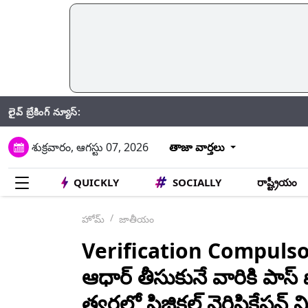
లైవ్ బ్రేకింగ్ న్యూస్:
Jhan
శుక్రవారం, ఆగస్టు 07, 2026
తాజా వార్తలు
QUICKLY
SOCIALLY
రాష్ట్రీయం
హోమ్
జాతీయం
Verification Compulsor
ఆధార్ తీసుకునే వారికి పాస్‌ ప
త్వరలో ఫిజికల్ వెరిఫికేషన్