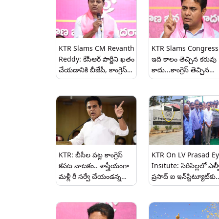
KTR Slams CM Revanth
KTR Slams Congress
Reddy: కేసీఆర్ పార్టీని ఖ‌తం
ఇది కాలం తెచ్చిన కరువు
చేయడానికి బీజేపీ, కాంగ్రెస్
కాదు...కాంగ్రెస్ తెచ్చిన
పార్టీ ఒక్కటయ్యారు, సంచలన
కరువు, సీఎం రేవంత్ రెడ్డిన
వ్యాఖ్యలు చేసిన కేటీఆర్,
ప్రజలు ఎప్పటికీ క్షమించర
వీడియోలు ఇవిగో..
అని మాజీ మంత్రి కేటీఆర్ ఫ
KTR: బీసీల పట్ల కాంగ్రెస్
KTR On LV Prasad E
కపట నాటకం.. శాస్త్రీయంగా
Insitute: సిరిసిల్లలో ఎల్వ
మళ్లీ రీ సర్వే చేయండన్న
ప్రసాద్ ఐ ఇన్‌స్టిట్యూట్‌కు
కేటీఆర్.. కులగణన తప్పుల
నాలుగేళ్లు.. వైద్య బృందాన
తడక, అన్యాయం
అభినందనలు తెలిపిన మ
జరుగుతోందని బీసీలు
మంత్రి కేటీఆర్