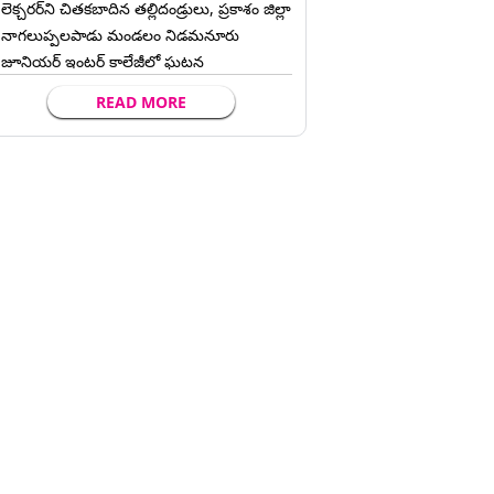
లెక్చ‌ర‌ర్‌ని చిత‌క‌బాదిన త‌ల్లిదండ్రులు, ప్రకాశం జిల్లా
నాగలుప్పలపాడు మండలం నిడమనూరు
జూనియర్ ఇంటర్ కాలేజీలో ఘటన
READ MORE