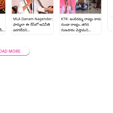
భారీగా తరలివచ్చిన
అన్నదాతలు
MLA Danam Nagender:
KTR: ఇందిరమ్మ రాజ్యం కాదు
ఫార్ములా ఈ రేస్‌లో అవినీతి
గుండా రాజ్యం..తగిన
సీబీ
జరగలేదని
గుణపాఠం చెప్తామని
ారణ
చెప్పలేదు..కేటీఆర్‌కు క్లీన్
హెచ్చరించిన కేటీఆర్,
ులు
సర్టిఫికేట్ ఇవ్వలేదన్న ఎమ్మెల్యే
యాదాద్రి జిల్లా బీఆర్ఎస్ పార్టీ
దానం నాగేందర్, హైడ్రాపై
ఆఫీస్‌పై కాంగ్రెస్ దాడిని
OAD MORE
పునరాలోచించాలని కామెంట్
ఖండించిన కేటీఆర్