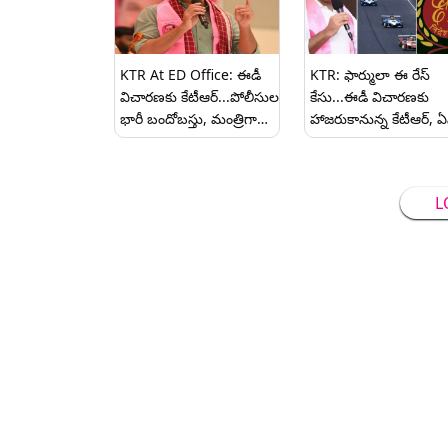
KTR At ED Office: ఈడీ
KTR: ఫార్ములా ఈ రేస్
విచారణకు కేటీఆర్...పోలీసుల
కేసు...ఈడీ విచారణకు
భారీ బందోబస్తు, మంత్రిగా
హాజరుకానున్న కేటీఆర్, ఏ
తాను తీసుకున్న గొప్ప
ఎఫ్‌ఐఆర్‌ ఆధారంగా విచ
నిర్ణయాల్లో ఫార్ములా ఈ రేస్
చేపట్టనున్న ఈడీ అధికార
కేసు ఒకటి అని స్పష్టం చేసిన
L
మాజీ మంత్రి