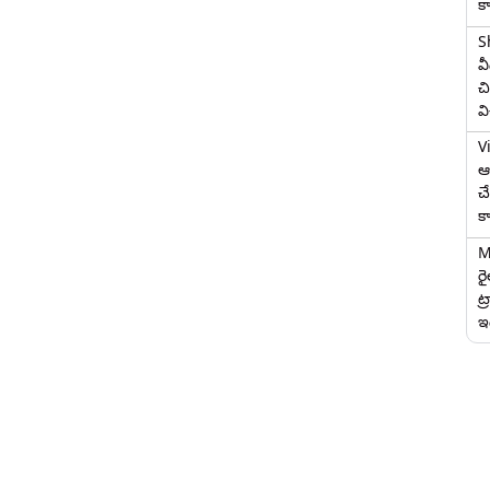
క
S
వ
చి
వ
V
ఆగ
చ
క
M
ర
ట్
ఇద