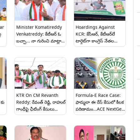
కోరుకుంటున్నారని వెల్లడి
ar
Minister Komatireddy
Hoardings Against
ల
Venkatreddy: కేటీఆర్ ఓ
KCR: కేసీఆర్‌, కేటీఆర్‌లే
బచ్చా... నా గురించి మాట్లాడే
టార్గెట్‌గా కాంగ్రెస్ నేతల
ు
హక్కు కేసీఆర్‌కే లేదన్న మంత్రి
హోర్డింగ్‌లు.. ENO వాడండి
కోమటిరెడ్డి వెంకట్‌రెడ్డి
అంటూ గ్రేటర్ వ్యాప్తంగా
ఫ్లెక్సీల ఏర్పాటు
KTR On CM Revanth
Formula-E Race Case:
 కు
Reddy: రేవంత్ రెడ్డి, రాహుల్
ఫార్ములా ఈ రేస్ కేసులో కీలక
గాంధీపై ఛీటింగ్ కేసులు
పరిణామం...ACE NextGen
పెట్టాలి...జనవరి 21న
కంపెనీకి ఏసీబీ నోటీసులు,
నల్గొండలో రైతు ధర్నా
గ్రీన్ కో ఎండీకి సైతం
చేస్తామన్న మాజీ మంత్రి
నోటీసులిచ్చిన ఏసీబీ
కేటీఆర్, షాబాద్ రైతు దీక్షకు