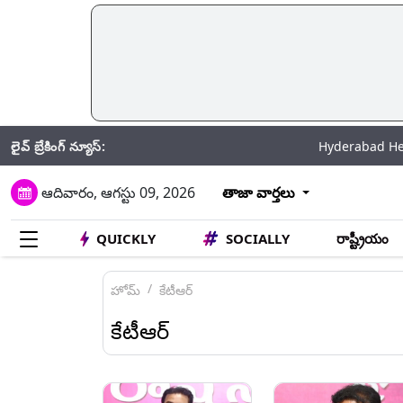
లైవ్ బ్రేకింగ్ న్యూస్:
Hyderabad Heavy Rain: హైదరాబ
ఆదివారం, ఆగస్టు 09, 2026
తాజా వార్తలు
QUICKLY
SOCIALLY
రాష్ట్రీయం
హోమ్
కేటీఆర్
కేటీఆర్