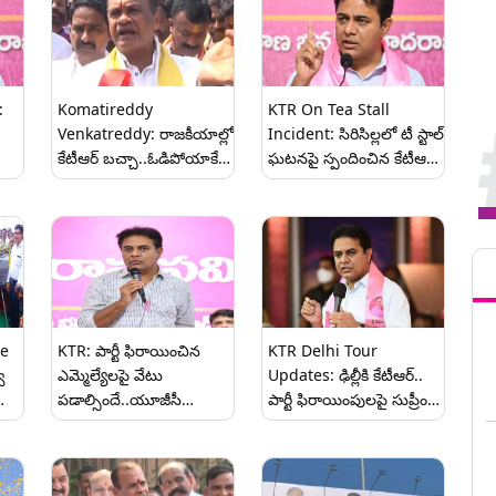
:
Komatireddy
KTR On Tea Stall
Venkatreddy: రాజకీయాల్లో
Incident: సిరిసిల్లలో టీ స్టాల్
కేటీఆర్‌ బచ్చా..ఓడిపోయాకే
ఘటనపై స్పందించిన కేటీఆర్..
ి
కవితకు దురాజ్ పల్లి
కలెక్టర్ తీరుపై ఆగ్రహం, కేటీఆర్
ు
గుర్తొచ్చిందా?, మంత్రి
ఫోటో ఉన్నందుకు టీ స్టాల్‌ని
ైర్
కోమటిరెడ్డి వెంకట్‌రెడ్డి
తొలగించిన అధికారులు,
Tren
ఫైర్,వారిద్దరూ లెక్కలోకే రారని
వీడియో ఇదిగో
ఫైర్
ye
KTR: పార్టీ ఫిరాయించిన
KTR Delhi Tour
ీ
ఎమ్మెల్యేలపై వేటు
Updates: ఢిల్లీకి కేటీఆర్..
పడాల్సిందే..యూజీసీ
పార్టీ ఫిరాయింపులపై సుప్రీం
ికి
నిబంధనలపై కేంద్రమంత్రులను
కోర్టు లాయర్లతో మంతనాలు,
ాజీ
కలిసిన కేటీఆర్, ఉప ఎన్నికలు
మూడు రోజులు ఢిల్లీలోనే
రావాలని ప్రజలు
ఉండే ఛాన్స్!