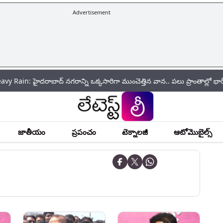
Advertisement
ాద్‌ నగరాన్ని ఒక్కసారిగా ముంచెత్తిన వాన.. పలు ప్రాంతాల్లో భారీగా ట్రాఫిక్ జ
జాతీయం
ప్రపంచం
టెక్నాలజీ
ఆటోమొబైల్స్