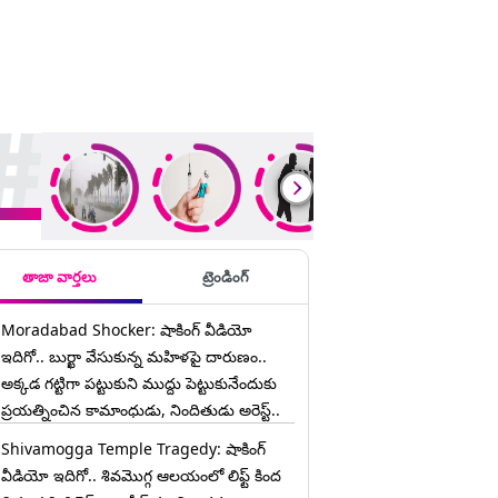
ding Stories
తాజా వార్తలు
ట్రెండింగ్
Moradabad Shocker: షాకింగ్ వీడియో
ఇదిగో.. బుర్ఖా వేసుకున్న మహిళపై దారుణం..
అక్కడ గట్టిగా పట్టుకుని ముద్దు పెట్టుకునేందుకు
ప్రయత్నించిన కామాంధుడు, నిందితుడు అరెస్ట్..
Shivamogga Temple Tragedy: షాకింగ్
వీడియో ఇదిగో.. శివమొగ్గ ఆలయంలో లిఫ్ట్ కింద