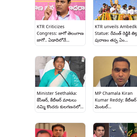
ఆందోళన చెందుతున్నారన్న
కేటీఆర్
KTR Criticizes
KTR unveils Ambedk
Congress: జాగో తెలంగాణ
Statue: రేవంత్ రెడ్డికి తిట్
జాగో.. ఏడాదిలోనే
పురాణం త‌ప్ప ఏం
అన్నపూర్ణలాంటి తెలంగాణను
రాదు..కేసీఆర్‌కు, రేవంత్‌క
ఆకలి చావుల తెలంగాణగా
పోలిక‌నే లేదు మండిపడ్డ
మార్చేశారు.. ఎక్స్ వేదికగా
కేటీఆర్, కొడంగ‌ల్‌కు
మాజీ మంత్రి కేటీఆర్ ఫైర్
దండ‌యాత్ర‌లా వ‌స్తాం అని
హెచ్చరిక
Minister Seethakka:
MP Chamala Kiran
కేసీఆర్, కేటీఆర్ మాటలు
Kumar Reddy: కేటీఆర్
నమ్మి కొందరు కులగణనలో
మెంటల్
సర్వేలో పాల్గొనలేదు.. ఏ ఒక్క
ఎక్కింది...నోటికొచ్చినట్లు
అర్హుడు నష్టపోకుండా
మాట్లాడితే ఊరుకోమని
ప్రజాపాలన దరఖాస్తులు
హెచ్చరించిన కాంగ్రెస్ ఎంపీ
స్వీకరిస్తామన్న మంత్రి సీతక్క
కిరణ్ కుమార్‌రెడ్డి