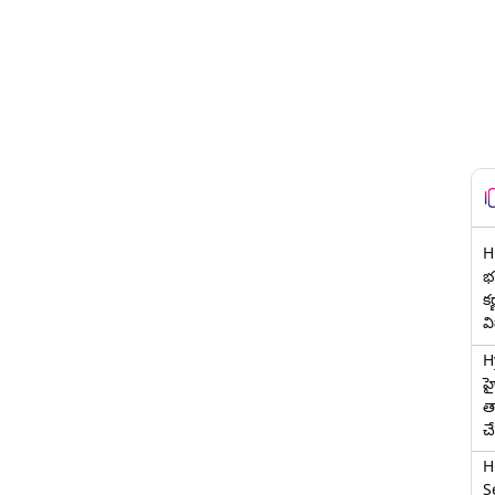
H
భర
క
వ
H
హ
త
చ
H
Se