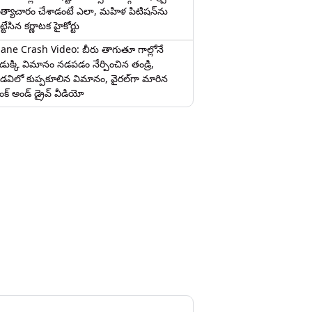
త్యాచారం చేశాడంటే ఎలా, మహిళ పిటిషన్‌ను
ట్టేసిన కర్ణాటక హైకోర్టు
lane Crash Video: బీరు తాగుతూ గాల్లోనే
ొడుక్కి విమానం నడపడం నేర్పించిన తండ్రి,
డవిలో కుప్పకూలిన విమానం, వైరల్‌గా మారిన
రంక్‌ అండ్ డ్రైవ్ వీడియో