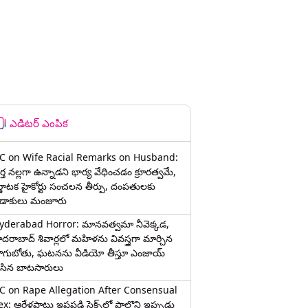
ఎడిటర్ ఎంపిక
C on Wife Racial Remarks on Husband:
్త న‌ల్ల‌గా ఉన్నాడ‌ని భార్య వేధించ‌డం క్రూర‌త్వ‌మే,
ర్ణాటక హైకోర్టు సంచలన తీర్పు, దంపతులకు
ిడాకులు మంజూరు
yderabad Horror: మానవత్వమా నీవెక్కడ,
ైదరాబాద్ శివార్లలో మహిళను వివస్త్రగా మార్చిన
ాగుబోతు, ఘటనను వీడియో తీస్తూ ఎంజాయ్
ేసిన బాటసారులు
C on Rape Allegation After Consensual
x: ఆరేళ్లపాటు ఇష్టపడి సెక్స్‌లో పాల్గొని ఇప్పుడు