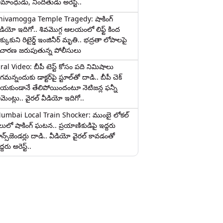
ామాంధుడు, నిందితుడు అరెస్ట్..
hivamogga Temple Tragedy: షాకింగ్
ీడియో ఇదిగో.. శివమొగ్గ ఆలయంలో లిఫ్ట్ కింద
క్కుకుని రిటైర్డ్ ఇంజినీర్ మృతి.. భద్రతా లోపాలపై
ిచారణ జరుపుతున్న పోలీసులు
iral Video: బీపీ టెస్ట్‌ కోసం పది నిమిషాలు
మన్నందుకు డాక్టర్‌పై స్టూల్‌తో దాడి.. బీపీ చెక్
ేయకుండానే తేలిపోయిందంటూ నెటిజన్ల ఫన్నీ
ామెంట్లు.. వైరల్ వీడియో ఇదిగో..
umbai Local Train Shocker: ముంబై లోకల్
ైలులో షాకింగ్ ఘటన.. ప్రయాణికుడిపై ఇద్దరు
రాన్స్‌జెండర్లు దాడి.. వీడియో వైరల్ కావడంతో
్దరు అరెస్ట్..