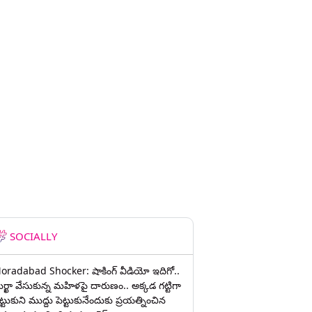
SOCIALLY
oradabad Shocker: షాకింగ్ వీడియో ఇదిగో..
ుర్ఖా వేసుకున్న మహిళపై దారుణం.. అక్కడ గట్టిగా
ట్టుకుని ముద్దు పెట్టుకునేందుకు ప్రయత్నించిన