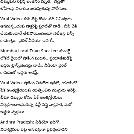
చిక్కుకుని రిటైర్డ్ ఇంజినీర్ మృతి.. భద్రతా
లోపాలపై విచారణ జరుపుతున్న పోలీసులు
Viral Video: బీపీ టెస్ట్‌ కోసం పది నిమిషాలు
ఆగమన్నందుకు డాక్టర్‌పై స్టూల్‌తో దాడి.. బీపీ చెక్
చేయకుండానే తేలిపోయిందంటూ నెటిజన్ల ఫన్నీ
కామెంట్లు.. వైరల్ వీడియో ఇదిగో..
Mumbai Local Train Shocker: ముంబై
లోకల్ రైలులో షాకింగ్ ఘటన.. ప్రయాణికుడిపై
ఇద్దరు ట్రాన్స్‌జెండర్లు దాడి.. వీడియో వైరల్
కావడంతో ఇద్దరు అరెస్ట్..
Viral Video: షాకింగ్ వీడియో ఇదిగో, యూపీలో
ఫేక్ అంత్యక్రియలకు యత్నించిన ముగ్గురు అరెస్ట్,
బీమా డబ్బుల కోసం ఫేక్ అంత్యక్రియలు
నిర్వహించాలనుకున్న ఢిల్లీ వస్త్ర వ్యాపారి, మరో
ఇద్దరు వ్యక్తులు
Andhra Pradesh: వీడియో ఇదిగో,
విద్యార్థినుల పట్ల అసభ్యంగా ప్రవర్తించాడని