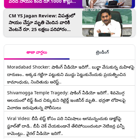
వరద సాయం కింద రూ.1000 కోట్లు
మంజూరు చేయండి, ప్రధాని మోదీ,
అమిత్‌షాకు సీఎం వైఎస్‌ జగన్‌ లేఖ,
CM YS Jagan Review: విపత్తులో
వరద నష్టం అంచనాకు కేంద్ర బృందాన్ని
సాయం చేస్తూ మృతి చెందిన వారికి
పంపించాలని విజ్ఞప్తి
వెంటనే రూ. 25 లక్షలు పరిహారం
ఇవ్వండి, వారికి వెంటనే కొత్త ఇల్లు
మంజూరు చేయండి, అధికారులకు
ఆదేశాలు జారీ చేసిన ఏపీ సీఎం జగన్
తాజా వార్తలు
ట్రెండింగ్
Moradabad Shocker: షాకింగ్ వీడియో ఇదిగో.. బుర్ఖా వేసుకున్న మహిళపై
దారుణం.. అక్కడ గట్టిగా పట్టుకుని ముద్దు పెట్టుకునేందుకు ప్రయత్నించిన
కామాంధుడు, నిందితుడు అరెస్ట్..
Shivamogga Temple Tragedy: షాకింగ్ వీడియో ఇదిగో.. శివమొగ్గ
ఆలయంలో లిఫ్ట్ కింద చిక్కుకుని రిటైర్డ్ ఇంజినీర్ మృతి.. భద్రతా లోపాలపై
విచారణ జరుపుతున్న పోలీసులు
Viral Video: బీపీ టెస్ట్‌ కోసం పది నిమిషాలు ఆగమన్నందుకు డాక్టర్‌పై
స్టూల్‌తో దాడి.. బీపీ చెక్ చేయకుండానే తేలిపోయిందంటూ నెటిజన్ల ఫన్నీ
కామెంట్లు.. వైరల్ వీడియో ఇదిగో..