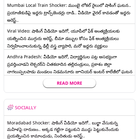
Mumbai Local Train Shocker: ముంబై లోకల్ రైలులో షాకింగ్ ఘటన..
ప్రయాణికుడిపై ఇద్దరు ట్రాన్స్‌జెండర్లు దాడి.. వీడియో వైరల్ కావడంతో ఇద్దరు
అరెస్ట్..
Viral Video: షాకింగ్ వీడియో ఇదిగో, యూపీలో ఫేక్ అంత్యక్రియలకు
యత్నించిన ముగ్గురు అరెస్ట్, బీమా డబ్బుల కోసం ఫేక్ అంత్యక్రియలు
నిర్వహించాలనుకున్న ఢిల్లీ వస్త్ర వ్యాపారి, మరో ఇద్దరు వ్యక్తులు
Andhra Pradesh: వీడియో ఇదిగో, విద్యార్థినుల పట్ల అసభ్యంగా
ప్రవర్తించాడని లెక్చ‌ర‌ర్‌ని చిత‌క‌బాదిన త‌ల్లిదండ్రులు, ప్రకాశం జిల్లా
నాగలుప్పలపాడు మండలం నిడమనూరు జూనియర్ ఇంటర్ కాలేజీలో ఘటన
READ MORE
SOCIALLY
Moradabad Shocker: షాకింగ్ వీడియో ఇదిగో.. బుర్ఖా వేసుకున్న
మహిళపై దారుణం.. అక్కడ గట్టిగా పట్టుకుని ముద్దు పెట్టుకునేందుకు
ప్రయత్నించిన కామాంధుడు, నిందితుడు అరెస్ట్..