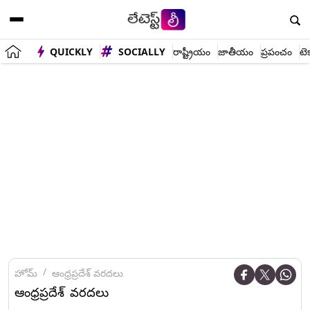
QUICKLY
SOCIALLY
రాష్ట్రీయం
జాతీయం
ప్రపంచం
టె
హోమ్
ఆంధ్రప్రదేశ్ వరదలు
ఆంధ్రప్రదేశ్ వరదలు