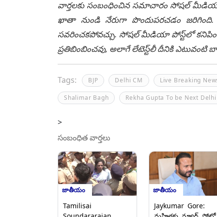
వార్తలకు సంబంధించిన సమాచారం సోషల్ మీడియా మ
ఖాతా నుండి నేరుగా పొందుపరచడం జరిగింది. లే
సవరించకపోవచ్చు. సోషల్ మీడియా పోస్ట్‌లో కనిపిం
ప్రతిబింబించవు, అలాగే లేటెస్ట్‌లీ దీనికి ఎటువంట
Tags:
BJP
Delhi CM
Live Breaking New
Shalimar Bagh
Rekha Gupta To be Next Delh
>
సంబంధిత వార్తలు
జాతీయం
జాతీయం
Tamilisai
Jaykumar Gore:
Soundararajan
మహిళకు న్యూడ్ ఫోటో