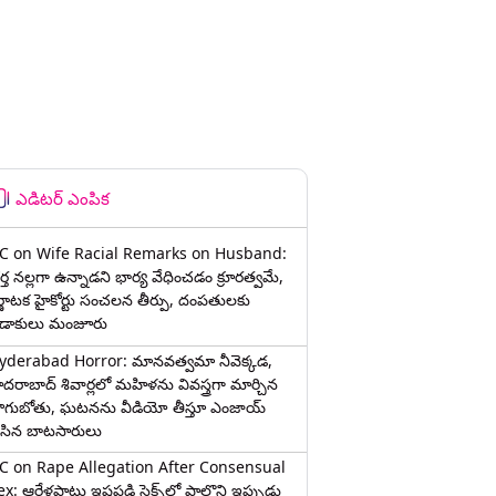
ఎడిటర్ ఎంపిక
C on Wife Racial Remarks on Husband:
్త న‌ల్ల‌గా ఉన్నాడ‌ని భార్య వేధించ‌డం క్రూర‌త్వ‌మే,
ర్ణాటక హైకోర్టు సంచలన తీర్పు, దంపతులకు
ిడాకులు మంజూరు
yderabad Horror: మానవత్వమా నీవెక్కడ,
ైదరాబాద్ శివార్లలో మహిళను వివస్త్రగా మార్చిన
ాగుబోతు, ఘటనను వీడియో తీస్తూ ఎంజాయ్
ేసిన బాటసారులు
C on Rape Allegation After Consensual
x: ఆరేళ్లపాటు ఇష్టపడి సెక్స్‌లో పాల్గొని ఇప్పుడు