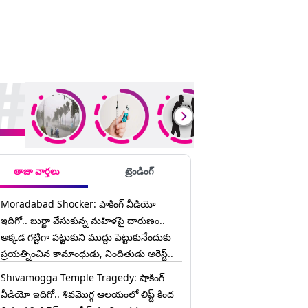
ding Stories
తాజా వార్తలు
ట్రెండింగ్
Moradabad Shocker: షాకింగ్ వీడియో
ఇదిగో.. బుర్ఖా వేసుకున్న మహిళపై దారుణం..
అక్కడ గట్టిగా పట్టుకుని ముద్దు పెట్టుకునేందుకు
ప్రయత్నించిన కామాంధుడు, నిందితుడు అరెస్ట్..
Shivamogga Temple Tragedy: షాకింగ్
వీడియో ఇదిగో.. శివమొగ్గ ఆలయంలో లిఫ్ట్ కింద