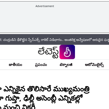
Advertisement
|
్టిన స్పేస్‌ఎక్స్ రాకెట్ విడిభాగం.. అంతరిక్ష అన్వేషణలో అరుదైన ఘట్టం!
Repo R
జాతీయం
ప్రపంచం
టెక్నాలజీ
ఆటోమొబైల్స్
ఎన్నికైన తొలిసారే ముఖ్యమంత్రి
ుప్తా, ఢిల్లీ అసెంబ్లీ ఎన్నికల్లో
 నుంచి విక్టరీ