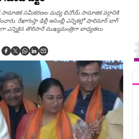
టికీ సామాజిక సమీకరణల మధ్య బినోయ్‌ సామాజిక వర్గానికి
చారు. రేఖాగుప్తా ఢిల్లీ అసెంబ్లీ ఎన్నికల్లో షాలిమార్ బాగ్
ల్యేగా ఎన్నికైన తొలిసారే ముఖ్యమంత్రిగా బాధ్యతలు
Tren