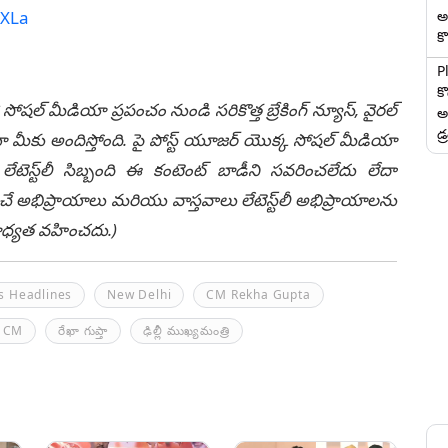
అ
xXLa
కొ
P
క
 సోషల్ మీడియా ప్రపంచం నుండి సరికొత్త బ్రేకింగ్ న్యూస్, వైరల్
అ
డ్
ీకు అందిస్తోంది. పై పోస్ట్ యూజర్ యొక్క సోషల్ మీడియా
టెస్ట్‌లీ సిబ్బంది ఈ కంటెంట్ బాడీని సవరించలేదు లేదా
చే అభిప్రాయాలు మరియు వాస్తవాలు లేటెస్ట్‌లీ అభిప్రాయాలను
ి బాధ్యత వహించదు.)
s Headlines
New Delhi
CM Rekha Gupta
i CM
రేఖా గుప్తా
ఢిల్లీ ముఖ్యమంత్రి