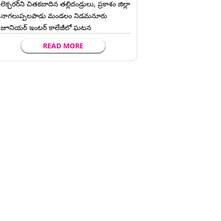
లెక్చ‌ర‌ర్‌ని చిత‌క‌బాదిన త‌ల్లిదండ్రులు, ప్రకాశం జిల్లా
నాగలుప్పలపాడు మండలం నిడమనూరు
జూనియర్ ఇంటర్ కాలేజీలో ఘటన
READ MORE