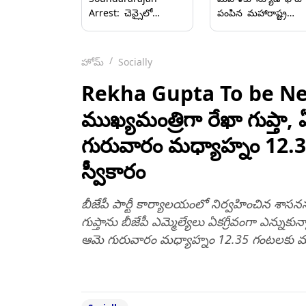
Arrest: చెన్నైలో
పంపిన మహారాష్ట్ర
తెలంగాణ మాజీ గవర్నర్
మంత్రి జయకుమార్ గోర్
తమిళిసై సౌందరరాజన్‌
రాజీనామా చేయాలంట
అరెస్ట్, NEPపై అనుమతి
ప్రతిపక్షాలు డిమాండ్,
హోమ్
Socially
లేకుండా ప్రజా సంతకాల
ఆరోపణలు ఖండించిన
ప్రచారాన్ని
గోర్
Rekha Gupta To be Next
నిర్వహించినందుకు
ముఖ్యమంత్రిగా రేఖా గుప్తా, ఏ
అదుపులోకి తీసుకున్న
పోలీసులు
గురువారం మధ్యాహ్నం 12.
స్వీకారం
బీజేపీ పార్టీ కార్యాలయంలో నిర్వహించిన శాసన
గుప్తాను బీజేపీ ఎమ్మెల్యేలు ఏకగ్రీవంగా ఎన్నుకున
ఆమె గురువారం మధ్యాహ్నం 12.35 గంటలకు ముఖ