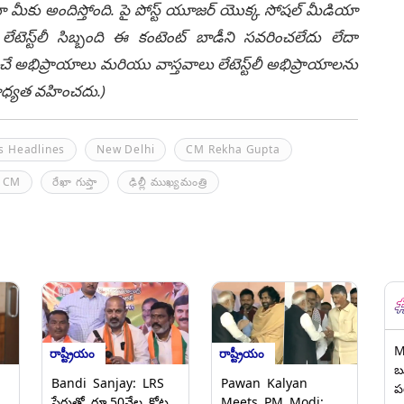
ీకు అందిస్తోంది. పై పోస్ట్ యూజర్ యొక్క సోషల్ మీడియా
టెస్ట్‌లీ సిబ్బంది ఈ కంటెంట్ బాడీని సవరించలేదు లేదా
చే అభిప్రాయాలు మరియు వాస్తవాలు లేటెస్ట్‌లీ అభిప్రాయాలను
ి బాధ్యత వహించదు.)
s Headlines
New Delhi
CM Rekha Gupta
i CM
రేఖా గుప్తా
ఢిల్లీ ముఖ్యమంత్రి
M
రాష్ట్రీయం
రాష్ట్రీయం
బ
Bandi Sanjay: LRS
Pawan Kalyan
ప
పేరుతో రూ.50వేల కోట్ల
Meets PM Modi: