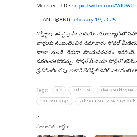
Minister of Delhi.
pic.twitter.com/VdDWff
— ANI (@ANI)
February 19, 2025
(ట్విట్టర్, ఇన్‌స్టాగ్రామ్ మరియు యూట్యూబ్‌తో సహా
వార్తలకు సంబంధించిన సమాచారం సోషల్ మీడియా మ
ఖాతా నుండి నేరుగా పొందుపరచడం జరిగింది. లే
సవరించకపోవచ్చు. సోషల్ మీడియా పోస్ట్‌లో కనిపిం
ప్రతిబింబించవు, అలాగే లేటెస్ట్‌లీ దీనికి ఎటువంట
Tags:
BJP
Delhi CM
Live Breaking New
Shalimar Bagh
Rekha Gupta To be Next Delh
>
సంబంధిత వార్తలు