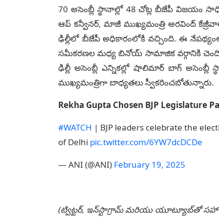
70 అసెంబ్లీ స్థానాల్లో 48 చోట్ల బీజేపీ విజయం సాధ
ఆప్‌ కన్వీనర్‌, మాజీ ముఖ్యమంత్రి అరవింద్‌ కే
ఢిల్లీలో బీజేపీ అధికారంలోకి వచ్చింది. ఈ నేపథ్యం
సమీకరణల మధ్య బినోయ్‌ సామాజిక వర్గానికి చెందిన ర
ఢిల్లీ అసెంబ్లీ ఎన్నికల్లో షాలిమార్ బాగ్ అసెంబ్లీ
ముఖ్యమంత్రిగా బాధ్యతలు స్వీకరించబోతున్నారు.
Rekha Gupta Chosen BJP Legislature P
#WATCH
| BJP leaders celebrate the elec
of Delhi
pic.twitter.com/6YW7dcDCDe
— ANI (@ANI)
February 19, 2025
(ట్విట్టర్, ఇన్‌స్టాగ్రామ్ మరియు యూట్యూబ్‌తో సహా