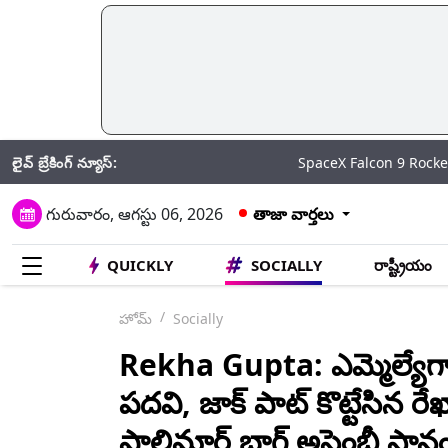
లైవ్ బ్రేకింగ్ న్యూస్:
SpaceX Falcon 9 Rocket: చంద్రుడిని ఢీకొట
గురువారం, ఆగస్టు 06, 2026
తాజా వార్తలు
QUICKLY
SOCIALLY
రాష్ట్రీయం
హోమ్
Socially
Rekha Gupta: ఎమ్మెల్యేగా 
పదవి, జాక్ పాట్ కొట్టేసిన రేఖా గ
షాలిమార్ బాగ్ అసెంబ్లీ స్థానం