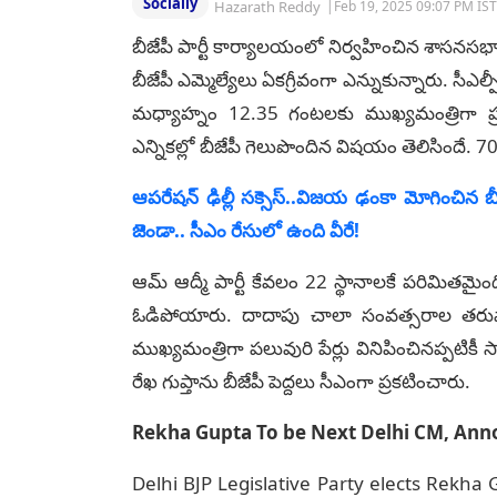
Socially
Hazarath Reddy
|
Feb 19, 2025 09:07 PM IST
బీజేపీ పార్టీ కార్యాలయంలో నిర్వహించిన శాసనసభాప
బీజేపీ ఎమ్మెల్యేలు ఏకగ్రీవంగా ఎన్నుకున్నారు. సీఎ
మధ్యాహ్నం 12.35 గంటలకు ముఖ్యమంత్రిగా ప్రమ
ఎన్నికల్లో బీజేపీ గెలుపొందిన విషయం తెలిసిందే. 70 
ఆపరేషన్ ఢిల్లీ సక్సెస్..విజయ ఢంకా మోగించిన బ
జెండా.. సీఎం రేసులో ఉంది వీరే!
ఆమ్‌ ఆద్మీ పార్టీ కేవలం 22 స్థానాలకే పరిమితమైంది
ఓడిపోయారు. దాదాపు చాలా సంవత్సరాల తరువాత 
ముఖ్యమంత్రిగా పలువురి పేర్లు వినిపించినప్పటిక
రేఖ గుప్తాను బీజేపీ పెద్దలు సీఎంగా ప్రకటించారు.
Rekha Gupta To be Next Delhi CM, Ann
Delhi BJP Legislative Party elects Rekha 