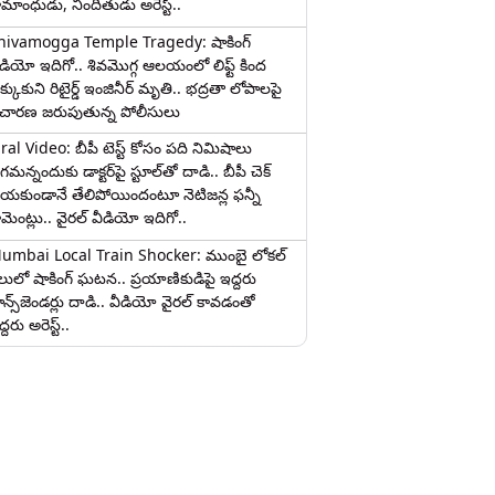
ామాంధుడు, నిందితుడు అరెస్ట్..
hivamogga Temple Tragedy: షాకింగ్
ీడియో ఇదిగో.. శివమొగ్గ ఆలయంలో లిఫ్ట్ కింద
క్కుకుని రిటైర్డ్ ఇంజినీర్ మృతి.. భద్రతా లోపాలపై
ిచారణ జరుపుతున్న పోలీసులు
iral Video: బీపీ టెస్ట్‌ కోసం పది నిమిషాలు
మన్నందుకు డాక్టర్‌పై స్టూల్‌తో దాడి.. బీపీ చెక్
ేయకుండానే తేలిపోయిందంటూ నెటిజన్ల ఫన్నీ
ామెంట్లు.. వైరల్ వీడియో ఇదిగో..
umbai Local Train Shocker: ముంబై లోకల్
ైలులో షాకింగ్ ఘటన.. ప్రయాణికుడిపై ఇద్దరు
రాన్స్‌జెండర్లు దాడి.. వీడియో వైరల్ కావడంతో
్దరు అరెస్ట్..