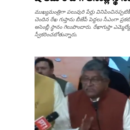
ముఖ్యమంత్రిగా పలువురి పేర్లు వినిపించినప్ప
చెందిన రేఖ గుప్తాను బీజేపీ పెద్దలు సీఎంగా ప్రకటిం
అసెంబ్లీ స్థానం గెలుపొందారు. రేఖాగుప్తా ఎమ్మె
స్వీకరించబోతున్నారు.