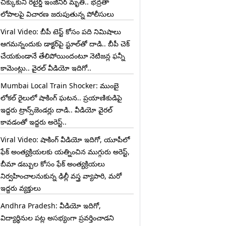
చిక్కుకుని రిటైర్డ్ ఇంజినీర్ మృతి.. భద్రతా
లోపాలపై విచారణ జరుపుతున్న పోలీసులు
Viral Video: బీపీ టెస్ట్‌ కోసం పది నిమిషాలు
ఆగమన్నందుకు డాక్టర్‌పై స్టూల్‌తో దాడి.. బీపీ చెక్
చేయకుండానే తేలిపోయిందంటూ నెటిజన్ల ఫన్నీ
కామెంట్లు.. వైరల్ వీడియో ఇదిగో..
Mumbai Local Train Shocker: ముంబై
లోకల్ రైలులో షాకింగ్ ఘటన.. ప్రయాణికుడిపై
ఇద్దరు ట్రాన్స్‌జెండర్లు దాడి.. వీడియో వైరల్
కావడంతో ఇద్దరు అరెస్ట్..
Viral Video: షాకింగ్ వీడియో ఇదిగో, యూపీలో
ఫేక్ అంత్యక్రియలకు యత్నించిన ముగ్గురు అరెస్ట్,
బీమా డబ్బుల కోసం ఫేక్ అంత్యక్రియలు
నిర్వహించాలనుకున్న ఢిల్లీ వస్త్ర వ్యాపారి, మరో
ఇద్దరు వ్యక్తులు
Andhra Pradesh: వీడియో ఇదిగో,
విద్యార్థినుల పట్ల అసభ్యంగా ప్రవర్తించాడని