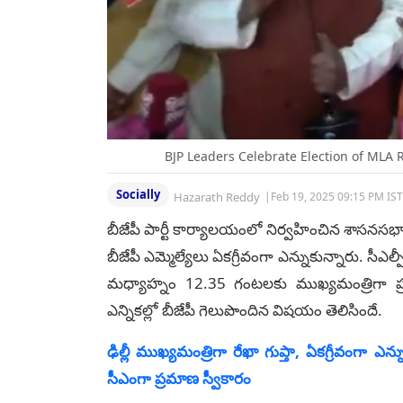
BJP Leaders Celebrate Election of MLA 
Socially
Hazarath Reddy
|
Feb 19, 2025 09:15 PM IST
బీజేపీ పార్టీ కార్యాలయంలో నిర్వహించిన శాసనసభాప
బీజేపీ ఎమ్మెల్యేలు ఏకగ్రీవంగా ఎన్నుకున్నారు. సీఎ
మధ్యాహ్నం 12.35 గంటలకు ముఖ్యమంత్రిగా ప్రమ
ఎన్నికల్లో బీజేపీ గెలుపొందిన విషయం తెలిసిందే.
ఢిల్లీ ముఖ్యమంత్రిగా రేఖా గుప్తా, ఏకగ్రీవంగా 
సీఎంగా ప్రమాణ స్వీకారం