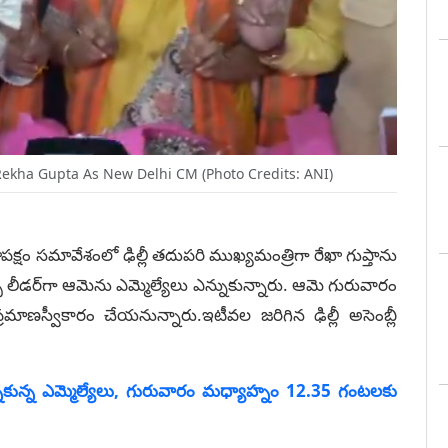
Rekha Gupta As New Delhi CM (Photo Credits: ANI)
క్షం సమావేశంలో ఢిల్లీ తదుపరి ముఖ్యమంత్రిగా రేఖా గుప్తాను
ల్పీ లీడర్‌గా ఆమెను ఎమ్మెల్యేలు ఎన్నుకున్నారు. ఆమె గురువారం
ాణస్వీకారం చేయనున్నారు.ఇటీవల జరిగిన ఢిల్లీ అసెంబ్లీ
ఎన్నుకున్న ఎమ్మెల్యేలు, గురువారం మధ్యాహ్నం 12.35 గంటలకు