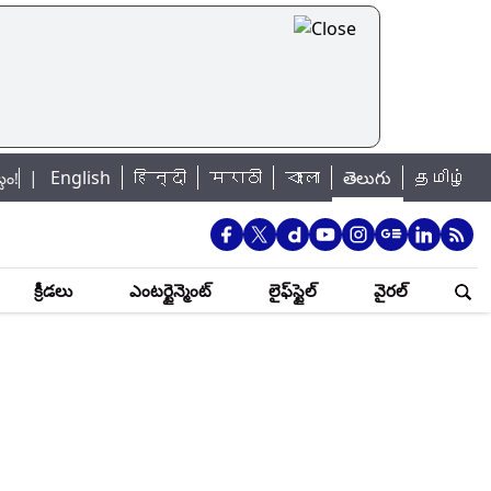
English
हिन्दी
मराठी
বাংলা
తెలుగు
தமிழ்
ate Unchanged: రెపో రేటుపై RBI కీలక ప్రకటన.. లోన్ తీసుకున్నవారికి గుడ్ న్యూ
క్రీడలు
ఎంటర్టైన్మెంట్
లైఫ్‌స్టైల్
వైరల్