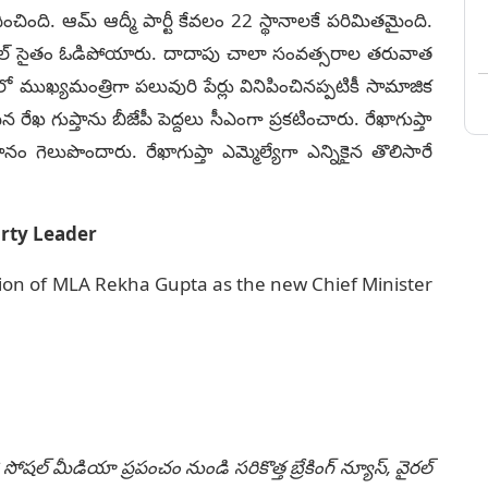
ించింది. ఆమ్‌ ఆద్మీ పార్టీ కేవలం 22 స్థానాలకే పరిమితమైంది.
జ్రీవాల్‌ సైతం ఓడిపోయారు. దాదాపు చాలా సంవత్సరాల తరువాత
లో ముఖ్యమంత్రిగా పలువురి పేర్లు వినిపించినప్పటికీ సామాజిక
ేఖ గుప్తాను బీజేపీ పెద్దలు సీఎంగా ప్రకటించారు. రేఖాగుప్తా
 స్థానం గెలుపొందారు. రేఖాగుప్తా ఎమ్మెల్యేగా ఎన్నికైన తొలిసారే
arty Leader
tion of MLA Rekha Gupta as the new Chief Minister
 సోషల్ మీడియా ప్రపంచం నుండి సరికొత్త బ్రేకింగ్ న్యూస్, వైరల్