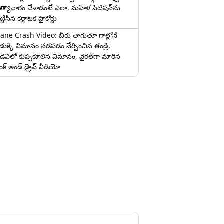
త్యాచారం చేశాడంటే ఎలా, మహిళ పిటిషన్‌ను
ట్టేసిన కర్ణాటక హైకోర్టు
lane Crash Video: బీరు తాగుతూ గాల్లోనే
ొడుక్కి విమానం నడపడం నేర్పించిన తండ్రి,
డవిలో కుప్పకూలిన విమానం, వైరల్‌గా మారిన
రంక్‌ అండ్ డ్రైవ్ వీడియో