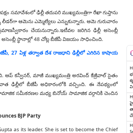
క్షం సమావేశంలో ఢిల్లీ తదుపరి ముఖ్యమంత్రిగా రేఖా గుప్తాను
ల్పీ లీడర్‌గా ఆమెను ఎమ్మెల్యేలు ఎన్నుకున్నారు. ఆమె గురువారం
ాణస్వీకారం చేయనున్నారు.ఇటీవల జరిగిన ఢిల్లీ అసెంబ్లీ
అసెంబ్లీ స్థానాల్లో 48 చోట్ల బీజేపీ విజయం సాధించింది.
ీజేపీ, 27 ఏళ్ల తర్వాత దేశ రాజధాని ఢిల్లీలో ఎగిరిన కాషాయ
H
భర
. ఆప్‌ కన్వీనర్‌, మాజీ ముఖ్యమంత్రి అరవింద్‌ కేజ్రీవాల్‌ సైతం
క
ఢిల్లీలో బీజేపీ అధికారంలోకి వచ్చింది. ఈ నేపథ్యంలో
వ
ీ సామాజిక సమీకరణల మధ్య బినోయ్‌ సామాజిక వర్గానికి చెందిన
H
హ
త
ounces BJP Party
చ
H
Gupta as its leader. She is set to become the Chief
Se