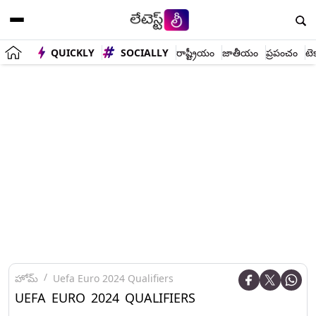
QUICKLY
SOCIALLY
రాష్ట్రీయం
జాతీయం
ప్రపంచం
టె
హోమ్
Uefa Euro 2024 Qualifiers
UEFA EURO 2024 QUALIFIERS