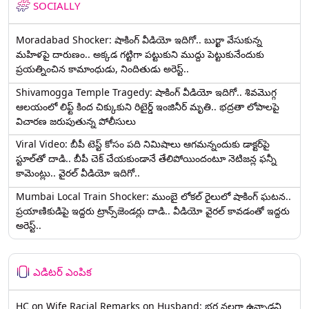
SOCIALLY
Moradabad Shocker: షాకింగ్ వీడియో ఇదిగో.. బుర్ఖా వేసుకున్న
మహిళపై దారుణం.. అక్కడ గట్టిగా పట్టుకుని ముద్దు పెట్టుకునేందుకు
ప్రయత్నించిన కామాంధుడు, నిందితుడు అరెస్ట్..
Shivamogga Temple Tragedy: షాకింగ్ వీడియో ఇదిగో.. శివమొగ్గ
ఆలయంలో లిఫ్ట్ కింద చిక్కుకుని రిటైర్డ్ ఇంజినీర్ మృతి.. భద్రతా లోపాలపై
విచారణ జరుపుతున్న పోలీసులు
Viral Video: బీపీ టెస్ట్‌ కోసం పది నిమిషాలు ఆగమన్నందుకు డాక్టర్‌పై
స్టూల్‌తో దాడి.. బీపీ చెక్ చేయకుండానే తేలిపోయిందంటూ నెటిజన్ల ఫన్నీ
కామెంట్లు.. వైరల్ వీడియో ఇదిగో..
Mumbai Local Train Shocker: ముంబై లోకల్ రైలులో షాకింగ్ ఘటన..
ప్రయాణికుడిపై ఇద్దరు ట్రాన్స్‌జెండర్లు దాడి.. వీడియో వైరల్ కావడంతో ఇద్దరు
అరెస్ట్..
ఎడిటర్ ఎంపిక
HC on Wife Racial Remarks on Husband: భర్త న‌ల్ల‌గా ఉన్నాడ‌ని