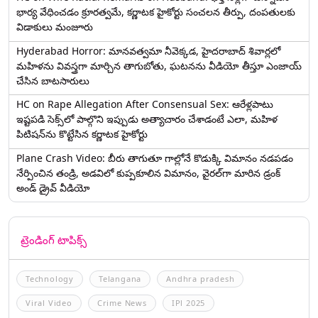
భార్య వేధించ‌డం క్రూర‌త్వ‌మే, కర్ణాటక హైకోర్టు సంచలన తీర్పు, దంపతులకు
విడాకులు మంజూరు
Hyderabad Horror: మానవత్వమా నీవెక్కడ, హైదరాబాద్ శివార్లలో
మహిళను వివస్త్రగా మార్చిన తాగుబోతు, ఘటనను వీడియో తీస్తూ ఎంజాయ్
చేసిన బాటసారులు
HC on Rape Allegation After Consensual Sex: ఆరేళ్లపాటు
ఇష్టపడి సెక్స్‌లో పాల్గొని ఇప్పుడు అత్యాచారం చేశాడంటే ఎలా, మహిళ
పిటిషన్‌ను కొట్టేసిన కర్ణాటక హైకోర్టు
Plane Crash Video: బీరు తాగుతూ గాల్లోనే కొడుక్కి విమానం నడపడం
నేర్పించిన తండ్రి, అడవిలో కుప్పకూలిన విమానం, వైరల్‌గా మారిన డ్రంక్‌
అండ్ డ్రైవ్ వీడియో
ట్రెండింగ్ టాపిక్స్
Technology
Telangana
Andhra pradesh
Viral Video
Crime News
IPl 2025