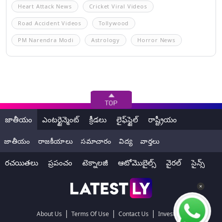
Heart Attack News
Cricket Viral Videos
Road Accident Videos
Tollywood
PM Narendra Modi
Astrology
Horror News
జాతీయం
ఎంటర్టైన్మెంట్
క్రీడలు
లైఫ్‌స్టైల్
రాష్ట్రీయం
జాతీయం
రాజకీయాలు
సమాచారం
విద్య
వార్తలు
రచయితలు
ప్రపంచం
టెక్నాలజీ
ఆటోమొబైల్స్
వైరల్
సైన్స్
|
|
|
About Us
Terms Of Use
Contact Us
Investors