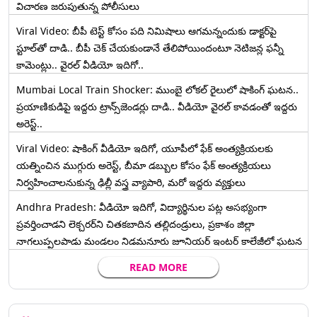
విచారణ జరుపుతున్న పోలీసులు
Viral Video: బీపీ టెస్ట్‌ కోసం పది నిమిషాలు ఆగమన్నందుకు డాక్టర్‌పై
స్టూల్‌తో దాడి.. బీపీ చెక్ చేయకుండానే తేలిపోయిందంటూ నెటిజన్ల ఫన్నీ
కామెంట్లు.. వైరల్ వీడియో ఇదిగో..
Mumbai Local Train Shocker: ముంబై లోకల్ రైలులో షాకింగ్ ఘటన..
ప్రయాణికుడిపై ఇద్దరు ట్రాన్స్‌జెండర్లు దాడి.. వీడియో వైరల్ కావడంతో ఇద్దరు
అరెస్ట్..
Viral Video: షాకింగ్ వీడియో ఇదిగో, యూపీలో ఫేక్ అంత్యక్రియలకు
యత్నించిన ముగ్గురు అరెస్ట్, బీమా డబ్బుల కోసం ఫేక్ అంత్యక్రియలు
నిర్వహించాలనుకున్న ఢిల్లీ వస్త్ర వ్యాపారి, మరో ఇద్దరు వ్యక్తులు
Andhra Pradesh: వీడియో ఇదిగో, విద్యార్థినుల పట్ల అసభ్యంగా
ప్రవర్తించాడని లెక్చ‌ర‌ర్‌ని చిత‌క‌బాదిన త‌ల్లిదండ్రులు, ప్రకాశం జిల్లా
నాగలుప్పలపాడు మండలం నిడమనూరు జూనియర్ ఇంటర్ కాలేజీలో ఘటన
READ MORE