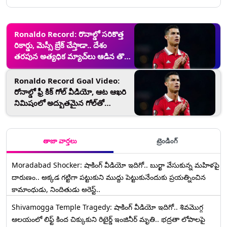
Ronaldo Record: రొనాల్డో సరికొత్త
రికార్డు, మెస్సీ బ్రేక్ చేస్తాడా.. దేశం
తరపున అత్యధిక మ్యాచ్‌లు ఆడిన తొలి
ఆటగాడిగా చరిత్ర సృష్టించిన పుట్‌బాల్
దిగ్గజం
Ronaldo Record Goal Video:
రోనాల్డో ఫ్రీ కిక్ గోల్ వీడియో, ఆట ఆఖరి
నిమిషంలో అద్భుతమైన గోల్‌తో
పోర్చుగల్ ను గెలిపించిన దిగ్గజ ప్లేయర్
తాజా వార్తలు
ట్రెండింగ్
Moradabad Shocker: షాకింగ్ వీడియో ఇదిగో.. బుర్ఖా వేసుకున్న మహిళపై
దారుణం.. అక్కడ గట్టిగా పట్టుకుని ముద్దు పెట్టుకునేందుకు ప్రయత్నించిన
కామాంధుడు, నిందితుడు అరెస్ట్..
Shivamogga Temple Tragedy: షాకింగ్ వీడియో ఇదిగో.. శివమొగ్గ
ఆలయంలో లిఫ్ట్ కింద చిక్కుకుని రిటైర్డ్ ఇంజినీర్ మృతి.. భద్రతా లోపాలపై