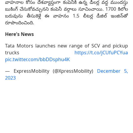
వాహనాల కోసం దేశవ్యాప్తంగా కంపెనీకి ఉన్న డీలర్ల వద్ద ముందస్తు
బుకింగ్‌ చేసుకోవచ్చునని కంపెనీ వర్గాలు సూచించాయి. 1700 కిలోల
బరువును తీసుకెళ్లే ఈ వాహనం 1.5 లీటర్ల డీజిల్‌ ఇంజిన్‌తో
రూపొందించింది.
Here's News
Tata Motors launches new range of SCV and pickup
trucks
https://t.co/jCUfuPCYua
pic.twitter.com/bbDDsphu4K
— ExpressMobility (@XpressMobility)
December 5,
2023