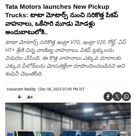
Tata Motors launches New Pickup
Trucks: టాటా మోటార్స్ నుంచి సరికొత్త పికప్‌
వాహనాలు, ఒకేసారి మూడు మోడళ్లు
అందుబాటులోకి..
టాటా మోటార్స్ సరికొత్త ఇంట్రా V70, ఇంట్రా V20 గోల్డ్, ఏస్
HT+ శ్రేణి చిన్న వాణిజ్య వాహనాలు, పికప్ ట్రక్కులను
విడుదల చేసింది. ఈ కొత్త వాహనాలు ఎక్కువ దూరాలకు
ఎక్కువ పేలోడ్‌లను మోసుకెళ్లేలా రూపొందించబడినవి అని
కంపెనీ చెబుతోంది.
Hazarath Reddy
|
Dec 06, 2023 07:45 PM IST
A+
A-