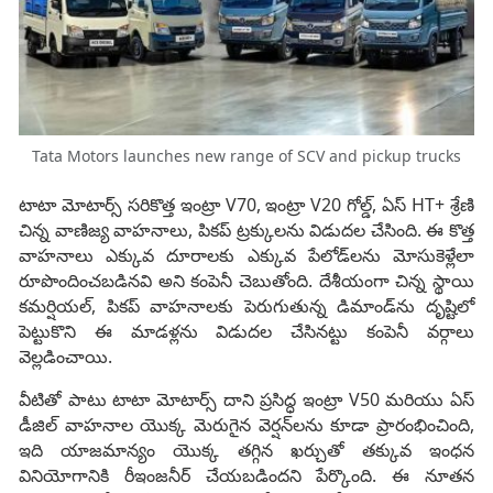
Tata Motors launches new range of SCV and pickup trucks
టాటా మోటార్స్ సరికొత్త ఇంట్రా V70, ఇంట్రా V20 గోల్డ్, ఏస్ HT+ శ్రేణి
చిన్న వాణిజ్య వాహనాలు, పికప్ ట్రక్కులను విడుదల చేసింది. ఈ కొత్త
వాహనాలు ఎక్కువ దూరాలకు ఎక్కువ పేలోడ్‌లను మోసుకెళ్లేలా
రూపొందించబడినవి అని కంపెనీ చెబుతోంది. దేశీయంగా చిన్న స్థాయి
కమర్షియల్‌, పికప్‌ వాహనాలకు పెరుగుతున్న డిమాండ్‌ను దృష్టిలో
పెట్టుకొని ఈ మాడళ్లను విడుదల చేసినట్టు కంపెనీ వర్గాలు
వెల్లడించాయి.
వీటితో పాటు టాటా మోటార్స్ దాని ప్రసిద్ధ ఇంట్రా V50 మరియు ఏస్
డీజిల్ వాహనాల యొక్క మెరుగైన వెర్షన్‌లను కూడా ప్రారంభించింది,
ఇది యాజమాన్యం యొక్క తగ్గిన ఖర్చుతో తక్కువ ఇంధన
వినియోగానికి రీఇంజనీర్ చేయబడిందని పేర్కొంది. ఈ నూతన