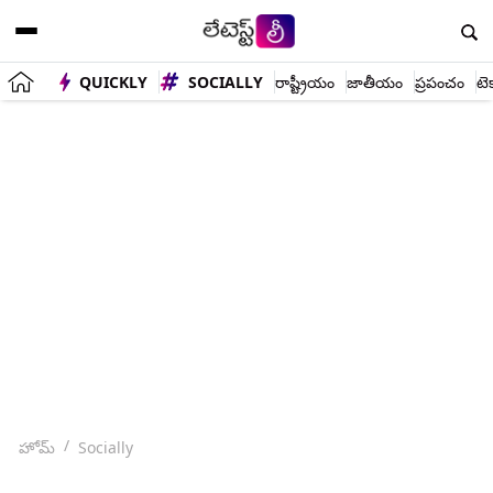
QUICKLY
SOCIALLY
రాష్ట్రీయం
జాతీయం
ప్రపంచం
టె
హోమ్
Socially