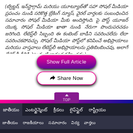
(ట్విట్టర్, ఇన్‌స్టాగ్రామ్ మరియు యూట్యూబ్‌తో సహా సోషల్ మీడియా
ప్రపంచం నుండి సరికొత్త బ్రేకింగ్ న్యూస్, వైరల్ వార్తలకు సంబంధించిన
సమాచారం సోషల్ మీడియా మీకు అందిస్తోంది. పై పోస్ట్ యూజర్
యొక్క సోషల్ మీడియా ఖాతా నుండి నేరుగా పొందుపరచడం
జరిగింది. లేటెస్ట్‌లీ సిబ్బంది ఈ కంటెంట్ బాడీని సవరించలేదు లేదా
సవరించకపోవచ్చు. సోషల్ మీడియా పోస్ట్‌లో కనిపించే అభిప్రాయాలు
మరియు వాస్తవాలు లేటెస్ట్‌లీ అభిప్రాయాలను ప్రతిబింబించవు, అలాగే
లేటెస్ట్‌లీ దీనికి ఎటువంటి బాధ్యత వహించదు.)
Show Full Article
Tags:
Lavanya Tripathi
Share Now
Lavanya Tripathi engaged
Varun Tej
Varun Tej and Lavanya Tripathi Engagement
Varun Tej engaged
లావణ్య త్రిపాఠి
వరుణ్‌తేజ్‌
జాతీయం
ఎంటర్టైన్మెంట్
క్రీడలు
లైఫ్‌స్టైల్
రాష్ట్రీయం
జాతీయం
రాజకీయాలు
సమాచారం
విద్య
వార్తలు