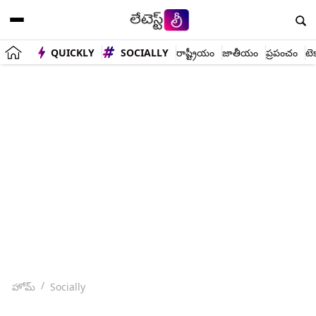
QUICKLY
SOCIALLY
రాష్ట్రీయం
జాతీయం
ప్రపంచం
టె
హోమ్
Socially