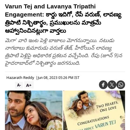
Varun Tej and Lavanya Tripathi
Engagement: కార్డు ఇదిగో, రేపే వరుణ్‌, లావణ్య
త్రిపాటి నిశ్చితార్థం, ప్రముఖులను మాత్రమే
ఆహ్వానించినట్లుగా వార్తలు
మెగా' వారి ఇంట పెళ్లి బాజాలు మోగనున్నాయి. నటుడు
నాగబాబు కుమారుడు వరుణ్‌ తేజ్‌, హీరోయిన్‌ లావణ్య
త్రిపాటి పెళ్లిపై అధికారిక ప్రకటన వచ్చేసింది. రేపు (జూన్‌ 9)న
హైదరాబాద్‌లో నిశ్చితార్థం జరగనుంది.
Hazarath Reddy
|
Jun 08, 2023 05:26 PM IST
A+
A-