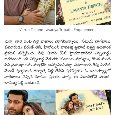
Varun Tej and Lavanya Tripathi Engagement
మెగా' వారి ఇంట పెళ్లి బాజాలు మోగనున్నాయి. నటుడు నాగబాబు
కుమారుడు వరుణ్‌ తేజ్‌, హీరోయిన్‌ లావణ్య త్రిపాటి పెళ్లిపై అధికారిక
ప్రకటన వచ్చేసింది. రేపు (జూన్‌ 9)న హైదరాబాద్‌లో నిశ్చితార్థం
జరగనుంది. ఈ నిశ్చితార్థ వేడుకకు కుటుంబ సభ్యులు, కొంత మంది
సినీ ప్రముఖులను మాత్రమే ఆహ్వానించినట్లు సమాచారం.రేపు ఎంగేజ్
మెంట్ పూర్తయిన తర్వాత, పెళ్లి తేదీని ప్రకటిస్తారు. ఓ ఇంటర్వ్యూలో
నాగబాబు చెప్పిన మాటల ప్రకారం చూస్తే, ఈ ఏడాదిలోనే వరుణ్-
లావణ్య పెళ్లి ఉంటుంది.