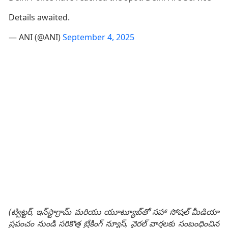
Details awaited.
— ANI (@ANI)
September 4, 2025
(ట్విట్టర్, ఇన్‌స్టాగ్రామ్ మరియు యూట్యూబ్‌తో సహా సోషల్ మీడియా
ప్రపంచం నుండి సరికొత్త బ్రేకింగ్ న్యూస్, వైరల్ వార్తలకు సంబంధించిన