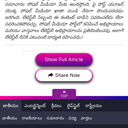
సమాచారం సోషల్ మీడియా మీకు అందిస్తోంది. పై పోస్ట్ యూజర్
యొక్క సోషల్ మీడియా ఖాతా నుండి నేరుగా పొందుపరచడం
జరిగింది. లేటెస్ట్‌లీ సిబ్బంది ఈ కంటెంట్ బాడీని సవరించలేదు లేదా
సవరించకపోవచ్చు. సోషల్ మీడియా పోస్ట్‌లో కనిపించే అభిప్రాయాలు
మరియు వాస్తవాలు లేటెస్ట్‌లీ అభిప్రాయాలను ప్రతిబింబించవు, అలాగే
లేటెస్ట్‌లీ దీనికి ఎటువంటి బాధ్యత వహించదు.)
Tags:
ఢిల్లీ వార్తలు
బవానా భవనం ప్రమాదం
Show Full Article
ఢిల్లీ తాజా వార్తలు
ఢిల్లీలో ప్రమాదం
ఢిల్లీ అగ్నిమాపక శాఖ
ఢిల్లీ పోలీసులు
Share Now
సెప్టెంబర్ 4 వార్తలు
ఢిల్లీలో రక్షణ చర్యలు
ఢిల్లీలో భవనం ప్రమాదం
Delhi news
జాతీయం
ఎంటర్టైన్మెంట్
క్రీడలు
లైఫ్‌స్టైల్
రాష్ట్రీయం
Delhi building collapse
Bawana building accident
Delhi latest news
జాతీయం
రాజకీయాలు
సమాచారం
విద్య
వార్తలు
building collapse in Delhi
Delhi fire department