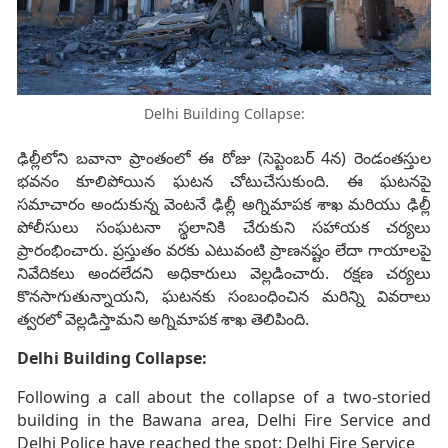
Delhi Building Collapse:
ఢిల్లీలోని బవానా ప్రాంతంలో ఈ రోజు (సెప్టెంబర్ 4న) రెండంతస్తుల
భవనం కూలిపోయిన ఘటన చోటుచేసుకుంది. ఈ ఘటనపై
సమాచారం అందుకున్న వెంటనే ఢిల్లీ అగ్నిమాపక శాఖ మరియు ఢిల్లీ
పోలీసులు సంఘటనా స్థలానికి చేరుకుని సహాయక చర్యలు
ప్రారంభించారు. ప్రస్తుతం వరకు ఎటువంటి ప్రాణనష్టం లేదా గాయాలపై
నివేదికలు అందలేదని అధికారులు వెల్లడించారు. రక్షణ చర్యలు
కొనసాగుతున్నాయని, ఘటనకు సంబంధించిన మరిన్ని వివరాలు
త్వరలో వెల్లడిస్తామని అగ్నిమాపక శాఖ తెలిపింది.
Delhi Building Collapse:
Following a call about the collapse of a two-storied
building in the Bawana area, Delhi Fire Service and
Delhi Police have reached the spot: Delhi Fire Service