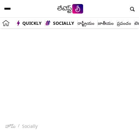
QUICKLY
SOCIALLY
రాష్ట్రీయం
జాతీయం
ప్రపంచం
టె
హోమ్
Socially