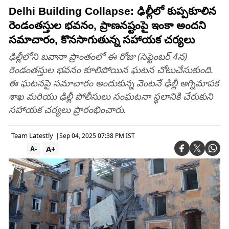
Delhi Building Collapse: ఢిల్లీలో కుప్పకూలిన
రెండంతస్తుల భవనం, ప్రాణనష్టంపై ఇంకా అందని
సమాచారం, కొనసాగుతున్న సహాయక చర్యలు
ఢిల్లీలోని బవానా ప్రాంతంలో ఈ రోజు (సెప్టెంబర్ 4న)
రెండంతస్తుల భవనం కూలిపోయిన ఘటన చోటుచేసుకుంది.
ఈ ఘటనపై సమాచారం అందుకున్న వెంటనే ఢిల్లీ అగ్నిమాపక
శాఖ మరియు ఢిల్లీ పోలీసులు సంఘటనా స్థలానికి చేరుకుని
సహాయక చర్యలు ప్రారంభించారు.
Team Latestly
|
Sep 04, 2025 07:38 PM IST
A+
A-