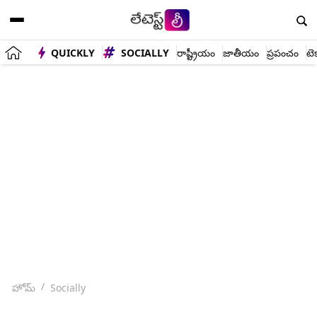
QUICKLY
SOCIALLY
రాష్ట్రీయం
జాతీయం
ప్రపంచం
టె
హోమ్
Socially