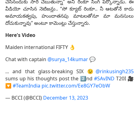
చేసినందుకు సారీ చెబుతున్నా’’ అని రింకూ సింగ్‌ పేర్కొన్నాడు. ఈ
వీడియో చూసిన నెటిజన్లు.. ‘‘సో క్యూట్‌ రింకూ.. నీ ఆటతోనే కాదు
అమాయకత్వపు, హుందాతనపు మాటలతోనూ మా మనసులు
దోచుకున్నావు’’ అంటూ కామెంట్లు చేస్తున్నారు.
Here's Video
Maiden international FIFTY 👌
Chat with captain
@surya_14kumar
💬
... and that glass-breaking SIX 😉
@rinkusingh235
sums up his thoughts post the 2⃣nd
#SAvIND
T20I 🎥
🔽
#TeamIndia
pic.twitter.com/Ee8GY7eObW
— BCCI (@BCCI)
December 13, 2023