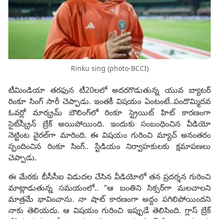
Rinku sing (photo-BCCI)
టీమిండియా తరఫున టీ20లలో అదరగొడుతున్న యువ బ్యాటర్‌
రింకూ సింగ్‌ సారీ చెప్పాడు. ఇంతకీ విషయం ఏంటంటే..పందొమ్మిదవ
ఓవర్లో మార్క్రమ్‌ బౌలింగ్‌లో రింకూ స్ట్రెయిట్‌ హిట్‌ కారణంగా
సైట్‌స్క్రీన్‌ బ్రేక్‌ అయిపోయింది. ఇందుకు సంబంధించిన వీడియో
నెట్టింట వైరల్‌గా మారింది. ఈ విషయం గురించి మ్యాచ్‌ అనంతరం
స్పందించిన రింకూ సింగ్‌.. స్టేడియం నిర్వాహకులకు క్షమాపణలు
చెప్పాడు.
ఈ మేరకు బీసీసీఐ విడుదల చేసిన వీడియోలో తన ప్రదర్శన గురించి
మాట్లాడుతున్న సమయంలో.. ‘‘ఆ బంతిని సిక్సర్‌గా మలచాలని
మాత్రమే భావించాను. నా షాట్‌ కారణంగా అద్దం పగిలిపోయిందని
నాకు తెలియదు. ఆ విషయం గురించి ఇప్పుడే తెలిసింది. గ్లాస్‌ బ్రేక్‌