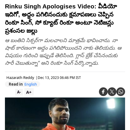
Rinku Singh Apologises Video: వీడియో
ఇదిగో, అద్దం పగిలినందుకు క్షమాపణలు చెప్పిన
రింకూ సింగ్‌, సో క్యూట్‌ రింకూ అంటూ నెటిజన్లు
ప్రశంసల జల్లు
ఆ బంతిని సిక్సర్‌గా మలచాలని మాత్రమే భావించాను. నా
షాట్‌ కారణంగా అద్దం పగిలిపోయిందని నాకు తెలియదు. ఆ
విషయం గురించి ఇప్పుడే తెలిసింది. గ్లాస్‌ బ్రేక్‌ చేసినందుకు
సారీ చెబుతున్నా’’ అని రింకూ సింగ్‌ పేర్కొన్నాడు.
Hazarath Reddy
|
Dec 13, 2023 06:46 PM IST
Read in
English
A+
A-