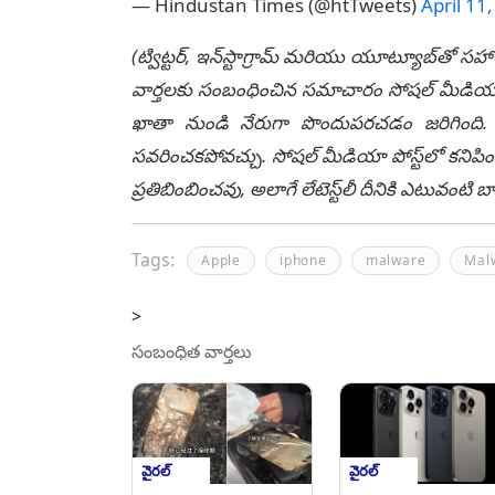
— Hindustan Times (@htTweets)
April 11
(ట్విట్టర్, ఇన్‌స్టాగ్రామ్ మరియు యూట్యూబ్‌తో సహా
వార్తలకు సంబంధించిన సమాచారం సోషల్ మీడియా మ
ఖాతా నుండి నేరుగా పొందుపరచడం జరిగింది. లే
సవరించకపోవచ్చు. సోషల్ మీడియా పోస్ట్‌లో కనిపిం
ప్రతిబింబించవు, అలాగే లేటెస్ట్‌లీ దీనికి ఎటువంట
Tags:
Apple
iphone
malware
Malw
>
సంబంధిత వార్తలు
వైరల్
వైరల్