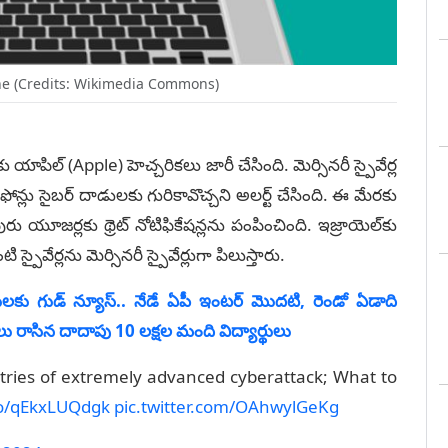
ne (Credits: Wikimedia Commons)
ాపిల్‌ (Apple) హెచ్చరికలు జారీ చేసింది. మెర్సినరీ స్పైవేర్ల
ల ఫోన్లు సైబర్‌ దాడులకు గురికావొచ్చని అలర్ట్‌ చేసింది. ఈ మేరకు
ు యూజర్లకు థ్రెట్‌ నోటిఫికేషన్లను పంపించింది. ఇజ్రాయెల్‌కు
స్పైవేర్లను మెర్సినరీ స్పైవేర్లుగా పిలుస్తారు.
కు గుడ్ న్యూస్.. నేడే ఏపీ ఇంట‌ర్ మొదటి, రెండో ఏడాది
లు రాసిన దాదాపు 10 ల‌క్ష‌ల మంది విద్యార్థులు
tries of extremely advanced cyberattack; What to
.co/qEkxLUQdgk
pic.twitter.com/OAhwylGeKg