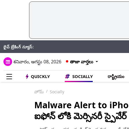
లైవ్ బ్రేకింగ్ న్యూస్:
CRPF: గతే
శనివారం, ఆగస్టు 08, 2026
తాజా వార్తలు
QUICKLY
SOCIALLY
రాష్ట్రీయం
హోమ్
Socially
Malware Alert to iPhone:
ఐఫోన్‌ లోకి మెర్సినరీ స్పైవే