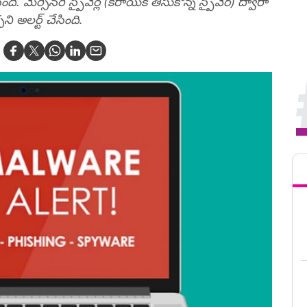
 మెర్సినరీ స్పైవేర్ల (కిరాయికి తీసుకొన్న స్పైవేర్‌) ద్వారా
ి అలర్ట్‌ చేసింది.
Tren