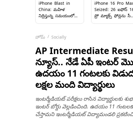
iPhone Blast in
iPhone 16 Pro Ma
China: మహిళ
Seized: 26 ఐఫోన్ 1
నిద్రిస్తున్న సమయంలో
ప్రో మ్యాక్స్‌ ఫోన్లను సీజ
పెద్ద శబ్దంతో పేలిన
చేసిన ఢిల్లీ కస్టమ్స్
ఐఫోన్, ఛార్జింగ్‌లో
అధికారులు, అక్రమంగా
ఉన్నప్పుడు పేలడంతో
తరలిస్తున్న మహిళ అరెస్
హోమ్
Socially
పక్కనే నిద్రపోతున్న
ఆమెకు తీవ్ర గాయాలు
AP Intermediate Results:
న్యూస్.. నేడే ఏపీ ఇంట‌ర్ మ
ఉద‌యం 11 గంట‌ల‌కు విడుద‌ల‌
ల‌క్ష‌ల మంది విద్యార్థులు
ఇంట‌ర్మీడియ‌ట్ ప‌రీక్ష‌లు రాసిన విద్యార్థులకు శ
ఇంటర్ బోర్డు వెల్ల‌డించింది. ఉద‌యం 11 గంట‌ల‌
చేస్తామ‌ని ఇంట‌ర్మీడియ‌ట్ విద్యామండ‌లి ప్ర‌క‌టించ