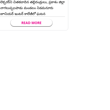
లెక్చ‌ర‌ర్‌ని చిత‌క‌బాదిన త‌ల్లిదండ్రులు, ప్రకాశం జిల్లా
నాగలుప్పలపాడు మండలం నిడమనూరు
జూనియర్ ఇంటర్ కాలేజీలో ఘటన
READ MORE