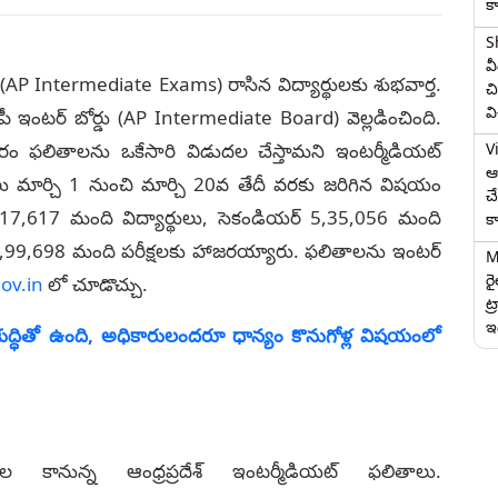
క
S
వ
‌లు (AP Intermediate Exams) రాసిన విద్యార్థులకు శుభవార్త.
చి
వ
పీ ఇంటర్ బోర్డు (AP Intermediate Board) వెల్ల‌డించింది.
V
ఫ‌లితాల‌ను ఒకేసారి విడుద‌ల చేస్తామ‌ని ఇంట‌ర్మీడియ‌ట్
ఆగ
క్షలు మార్చి 1 నుంచి మార్చి 20వ తేదీ వరకు జరిగిన విష‌యం
చ
యర్ 5,17,617 మంది విద్యార్థులు, సెకండియర్ 5,35,056 మంది
క
ో 9,99,698 మంది ప‌రీక్ష‌ల‌కు హాజరయ్యారు. ఫ‌లితాల‌ను ఇంట‌ర్
M
ర
gov.in
లో చూడొచ్చు.
ట్
ఇద
్తశుద్ధితో ఉంది, అధికారులందరూ ధాన్యం కొనుగోళ్ల విషయంలో
న్న ఆంధ్రప్రదేశ్ ఇంటర్మీడియట్‌ ఫలితాలు.