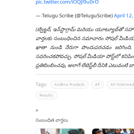
pic.twitter.com/iOQJl9u0rO
— Telugu Scribe (@TeluguScribe)
April 12
(ట్విట్టర్, ఇన్‌స్టాగ్రామ్ మరియు యూట్యూబ్‌తో సహా
వార్తలకు సంబంధించిన సమాచారం సోషల్ మీడియా మ
ఖాతా నుండి నేరుగా పొందుపరచడం జరిగింది. లే
సవరించకపోవచ్చు. సోషల్ మీడియా పోస్ట్‌లో కనిపిం
ప్రతిబింబించవు, అలాగే లేటెస్ట్‌లీ దీనికి ఎటువంట
Tags:
Andhra Pradesh
AP
AP Intermed
Results
>
సంబంధిత వార్తలు