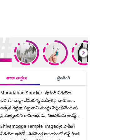
ding Stories
తాజా వార్తలు
ట్రెండింగ్
Moradabad Shocker: షాకింగ్ వీడియో
ఇదిగో.. బుర్ఖా వేసుకున్న మహిళపై దారుణం..
అక్కడ గట్టిగా పట్టుకుని ముద్దు పెట్టుకునేందుకు
ప్రయత్నించిన కామాంధుడు, నిందితుడు అరెస్ట్..
Shivamogga Temple Tragedy: షాకింగ్
వీడియో ఇదిగో.. శివమొగ్గ ఆలయంలో లిఫ్ట్ కింద