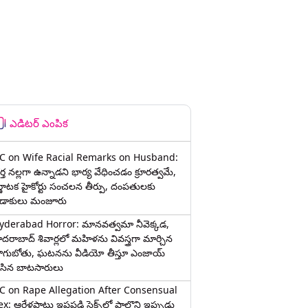
ఎడిటర్ ఎంపిక
C on Wife Racial Remarks on Husband:
్త న‌ల్ల‌గా ఉన్నాడ‌ని భార్య వేధించ‌డం క్రూర‌త్వ‌మే,
ర్ణాటక హైకోర్టు సంచలన తీర్పు, దంపతులకు
ిడాకులు మంజూరు
yderabad Horror: మానవత్వమా నీవెక్కడ,
ైదరాబాద్ శివార్లలో మహిళను వివస్త్రగా మార్చిన
ాగుబోతు, ఘటనను వీడియో తీస్తూ ఎంజాయ్
ేసిన బాటసారులు
C on Rape Allegation After Consensual
x: ఆరేళ్లపాటు ఇష్టపడి సెక్స్‌లో పాల్గొని ఇప్పుడు