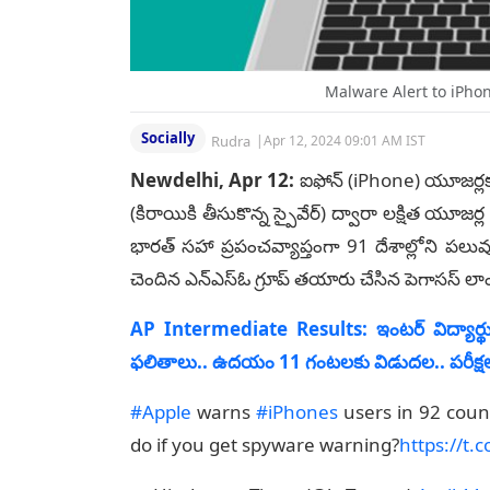
Malware Alert to iPho
Socially
Rudra
|
Apr 12, 2024 09:01 AM IST
Newdelhi, Apr 12:
ఐఫోన్‌ (iPhone) యూజర్లకు య
(కిరాయికి తీసుకొన్న స్పైవేర్‌) ద్వారా లక్షిత యూజర్
భారత్‌ సహా ప్రపంచవ్యాప్తంగా 91 దేశాల్లోని పలువుర
చెందిన ఎన్‌ఎస్‌ఓ గ్రూప్‌ తయారు చేసిన పెగాసస్‌ లాంటి 
AP Intermediate Results: ఇంటర్ విద్యార్థుల
ఫ‌లితాలు.. ఉద‌యం 11 గంట‌ల‌కు విడుద‌ల‌.. ప‌రీక్ష‌
#Apple
warns
#iPhones
users in 92 coun
do if you get spyware warning?
https://t