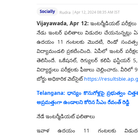
Socially
Rudra
|
Apr 12, 2024 08:35 AM IST
Vijayawada, Apr 12:
ఇంట‌ర్మీడియ‌ట్ ప‌రీక్ష
నేడు ఇంటర్ ఫ‌లితాలు విడుద‌ల చేయ‌నున్న‌ట్లు ఏ
ఉద‌యం 11 గంట‌ల‌కు మొద‌టి, రెండో సంవ‌త్స‌రం 
విద్యామండ‌లి ప్ర‌క‌టించింది. ఏపీలో ఇంటర్ పరీ
తెలిసిందే. ఒకేష‌న‌ల్‌, రెగ్యుల‌ర్ కలిపి ఫస్టి
విద్యార్థులు పరీక్షలకు ఫీజులు చెల్లించారు. వీరిల
బోర్డు అధికారిక వెబ్‌సైట్
https://resultsbie.ap.
Telangana: ధాన్యం కొనుగోళ్లపై ప్రభుత్వం చిత
అప్రమత్తంగా ఉండాలని కోరిన సీఎం రేవంత్ రెడ్డి
నేడే ఇంటర్మీడియట్ ఫలితాలు
ఇవాళ ఉదయం 11 గంటలకు విడుదల కాను