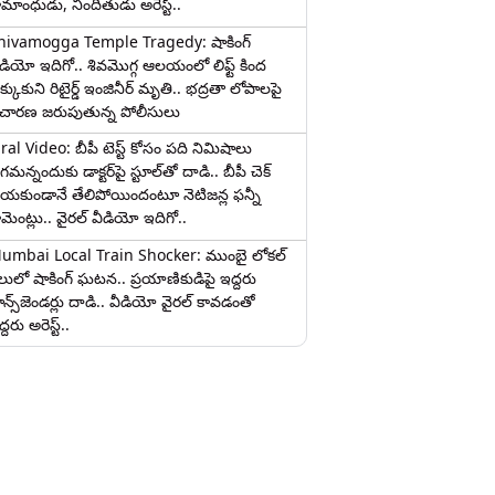
ామాంధుడు, నిందితుడు అరెస్ట్..
hivamogga Temple Tragedy: షాకింగ్
ీడియో ఇదిగో.. శివమొగ్గ ఆలయంలో లిఫ్ట్ కింద
క్కుకుని రిటైర్డ్ ఇంజినీర్ మృతి.. భద్రతా లోపాలపై
ిచారణ జరుపుతున్న పోలీసులు
iral Video: బీపీ టెస్ట్‌ కోసం పది నిమిషాలు
మన్నందుకు డాక్టర్‌పై స్టూల్‌తో దాడి.. బీపీ చెక్
ేయకుండానే తేలిపోయిందంటూ నెటిజన్ల ఫన్నీ
ామెంట్లు.. వైరల్ వీడియో ఇదిగో..
umbai Local Train Shocker: ముంబై లోకల్
ైలులో షాకింగ్ ఘటన.. ప్రయాణికుడిపై ఇద్దరు
రాన్స్‌జెండర్లు దాడి.. వీడియో వైరల్ కావడంతో
్దరు అరెస్ట్..