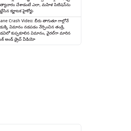
త్యాచారం చేశాడంటే ఎలా, మహిళ పిటిషన్‌ను
ట్టేసిన కర్ణాటక హైకోర్టు
lane Crash Video: బీరు తాగుతూ గాల్లోనే
ొడుక్కి విమానం నడపడం నేర్పించిన తండ్రి,
డవిలో కుప్పకూలిన విమానం, వైరల్‌గా మారిన
రంక్‌ అండ్ డ్రైవ్ వీడియో