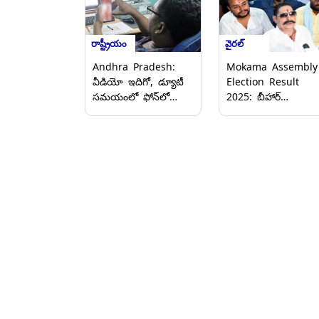
రాష్ట్రీయం
వైరల్
Andhra Pradesh:
Mokama Assembly
వీడియో ఇదిగో, డ్యూటీ
Election Result
సమయంలో ఫోన్‌లో
2025: బీహార్‌
అశ్లీల వీడియోలు
దూసుకుపోతున్న ఎన్డీయ
చూస్తున్న ప్రభుత్వ
200కు పైగా స్థానాల్లో
ఉద్యోగి, కంప్యూటర్లు పని
ఆధిక్యం, మోకామాలో
చేయడం లేదంటూ
జైలుకెళ్లిన జెడియు
సేవలు నిలిపివేత
నాయకుడు అనంత్ సిం
భారీ విజయం