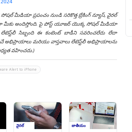
, 2024
 సోషల్ మీడియా ప్రపంచం నుండి సరికొత్త బ్రేకింగ్ న్యూస్, వైరల్
ీకు అందిస్తోంది. పై పోస్ట్ యూజర్ యొక్క సోషల్ మీడియా
టెస్ట్‌లీ సిబ్బంది ఈ కంటెంట్ బాడీని సవరించలేదు లేదా
చే అభిప్రాయాలు మరియు వాస్తవాలు లేటెస్ట్‌లీ అభిప్రాయాలను
ి బాధ్యత వహించదు.)
are Alert to iPhone
వైరల్
జాతీయం