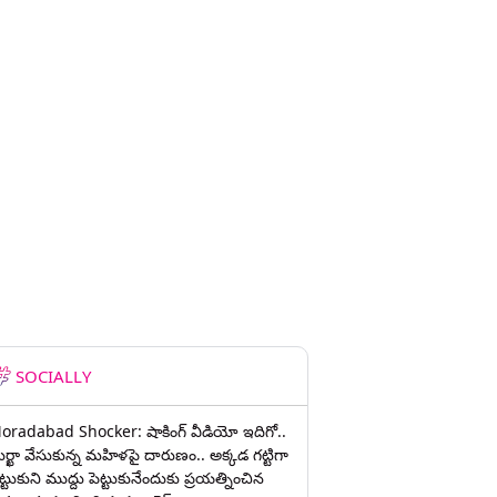
SOCIALLY
oradabad Shocker: షాకింగ్ వీడియో ఇదిగో..
ుర్ఖా వేసుకున్న మహిళపై దారుణం.. అక్కడ గట్టిగా
ట్టుకుని ముద్దు పెట్టుకునేందుకు ప్రయత్నించిన