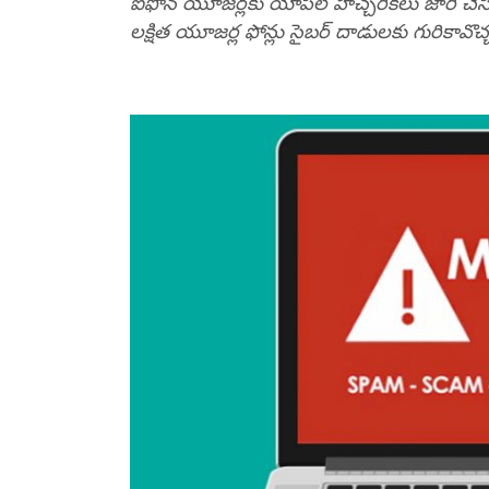
ఐఫోన్‌ యూజర్లకు యాపిల్‌ హెచ్చరికలు జారీ చేసింది.
లక్షిత యూజర్ల ఫోన్లు సైబర్‌ దాడులకు గురికావొచ్చన