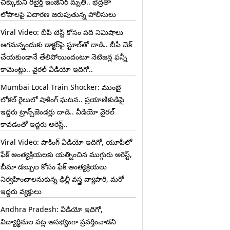
చిక్కుకుని రిటైర్డ్ ఇంజినీర్ మృతి.. భద్రతా
లోపాలపై విచారణ జరుపుతున్న పోలీసులు
Viral Video: బీపీ టెస్ట్‌ కోసం పది నిమిషాలు
ఆగమన్నందుకు డాక్టర్‌పై స్టూల్‌తో దాడి.. బీపీ చెక్
చేయకుండానే తేలిపోయిందంటూ నెటిజన్ల ఫన్నీ
కామెంట్లు.. వైరల్ వీడియో ఇదిగో..
Mumbai Local Train Shocker: ముంబై
లోకల్ రైలులో షాకింగ్ ఘటన.. ప్రయాణికుడిపై
ఇద్దరు ట్రాన్స్‌జెండర్లు దాడి.. వీడియో వైరల్
కావడంతో ఇద్దరు అరెస్ట్..
Viral Video: షాకింగ్ వీడియో ఇదిగో, యూపీలో
ఫేక్ అంత్యక్రియలకు యత్నించిన ముగ్గురు అరెస్ట్,
బీమా డబ్బుల కోసం ఫేక్ అంత్యక్రియలు
నిర్వహించాలనుకున్న ఢిల్లీ వస్త్ర వ్యాపారి, మరో
ఇద్దరు వ్యక్తులు
Andhra Pradesh: వీడియో ఇదిగో,
విద్యార్థినుల పట్ల అసభ్యంగా ప్రవర్తించాడని