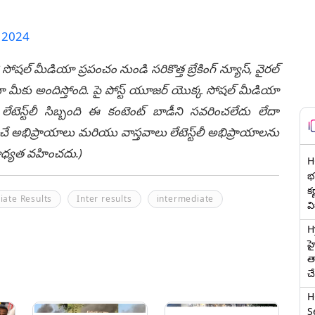
, 2024
 సోషల్ మీడియా ప్రపంచం నుండి సరికొత్త బ్రేకింగ్ న్యూస్, వైరల్
ీకు అందిస్తోంది. పై పోస్ట్ యూజర్ యొక్క సోషల్ మీడియా
టెస్ట్‌లీ సిబ్బంది ఈ కంటెంట్ బాడీని సవరించలేదు లేదా
చే అభిప్రాయాలు మరియు వాస్తవాలు లేటెస్ట్‌లీ అభిప్రాయాలను
ి బాధ్యత వహించదు.)
H
భర
క
iate Results
Inter results
intermediate
వ
H
హ
త
చ
H
Se