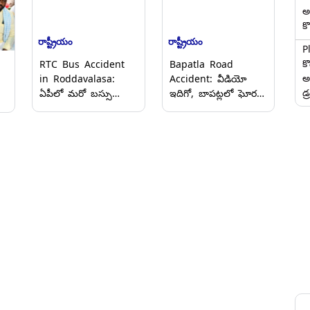
అ
కొ
రాష్ట్రీయం
రాష్ట్రీయం
P
క
RTC Bus Accident
Bapatla Road
అ
in Roddavalasa:
Accident: వీడియో
డ్
ఏపీలో మరో బస్సు
ఇదిగో, బాపట్లలో ఘోర
ప్రమాదం వీడియో ఇదిగో,
రోడ్డు ప్రమాదం, బైక్ మీద
ే,
మన్యం జిల్లాలో మంటల్లో
అతివేగంతో వెళ్తూ లారీని
కాలి బూడిదైన ఆర్టీసీ
ఢీకొని ఇద్దరు యువకులు
బస్సు, డ్రైవర్
మృతి
అప్రమత్తతతో తప్పిన
గ్
పెను ప్రమాదం