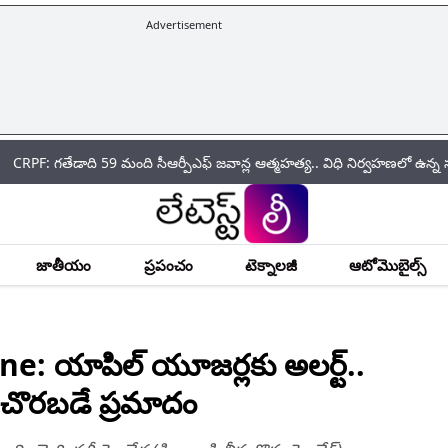
Advertisement
డాది 59 మంది సీఆర్పీఎఫ్ జ‌వాన్ల ఆత్మ‌హ‌త్య.. విధి నిర్వహణలో ఉన్న సమయంలోన
జాతీయం
ప్రపంచం
టెక్నాలజీ
ఆటోమొబైల్స్
 యాపిల్‌ యూజర్లకు అలర్ట్‌..
ర్‌ చొరబడే ప్రమాదం