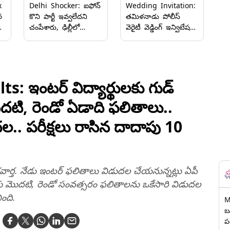
Delhi Shocker: ఐఫోన్
Wedding Invitation:
x
కొని పార్టీ ఇవ్వలేదని
తమిళనాడు పోలీస్
6
చంపేశారు, ఢిల్లీలో
వెరైటీ వెడ్డింగ్ ఇన్విటేషన్,
్
దారుణం, కత్తితో పొడిచి
యాపిల్ మ్యాక్స్‌బుక్
చంపేసిన స్నేహితులు
ఇచ్చి పెళ్లి
పిలుపు..వీడియో వైరల్
ట్
 ఇంటర్ విద్యార్థులకు గుడ్
ొదటి, రెండో ఏడాది ఫ‌లితాలు..
.. ప‌రీక్ష‌లు రాసిన దాదాపు 10
ుభవార్త. నేడు ఇంటర్ ఫ‌లితాలు విడుద‌ల చేయ‌నున్న‌ట్లు ఏపీ
కు మొద‌టి, రెండో సంవ‌త్స‌రం ఫ‌లితాల‌ను ఒకేసారి విడుద‌ల
ింది.
M
బ
ప