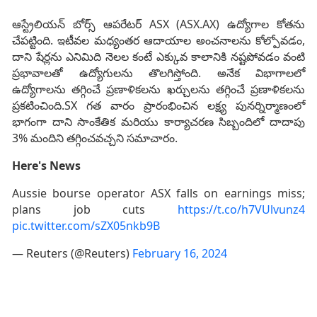
ఆస్ట్రేలియన్ బోర్స్ ఆపరేటర్ ASX (ASX.AX) ఉద్యోగాల కోతను
చేపట్టింది. ఇటీవల మధ్యంతర ఆదాయాల అంచనాలను కోల్పోవడం,
దాని షేర్లను ఎనిమిది నెలల కంటే ఎక్కువ కాలానికి నష్టపోవడం వంటి
ప్రభావాలతో ఉద్యోగులను తొలగిస్తోంది. అనేక విభాగాలలో
ఉద్యోగాలను తగ్గించే ప్రణాళికలను ఖర్చులను తగ్గించే ప్రణాళికలను
ప్రకటించింది.SX గత వారం ప్రారంభించిన లక్ష్య పునర్నిర్మాణంలో
భాగంగా దాని సాంకేతిక మరియు కార్యాచరణ సిబ్బందిలో దాదాపు
3% మందిని తగ్గించవచ్చని సమాచారం.
Here's News
Aussie bourse operator ASX falls on earnings miss;
plans job cuts
https://t.co/h7VUlvunz4
pic.twitter.com/sZX05nkb9B
— Reuters (@Reuters)
February 16, 2024