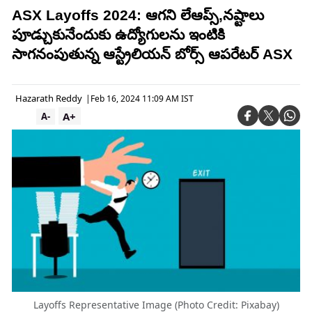
ASX Layoffs 2024: ఆగని లేఆప్స్,నష్టాలు
పూడ్చుకునేందుకు ఉద్యోగులను ఇంటికి
సాగనంపుతున్న ఆస్ట్రేలియన్ బోర్స్ ఆపరేటర్ ASX
Hazarath Reddy
|
Feb 16, 2024 11:09 AM IST
A+
A-
Layoffs Representative Image (Photo Credit: Pixabay)