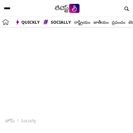
QUICKLY
SOCIALLY
రాష్ట్రీయం
జాతీయం
ప్రపంచం
టె
హోమ్
Socially