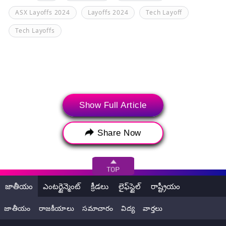
ASX Layoffs 2024
Layoffs 2024
Tech Layoff
Tech Layoffs
Show Full Article
Share Now
>
జాతీయం
ఎంటర్టైన్మెంట్
క్రీడలు
లైఫ్‌స్టైల్
రాష్ట్రీయం
జాతీయం
రాజకీయాలు
సమాచారం
విద్య
వార్తలు
తాజా వార్తలు
ట్రెండింగ్