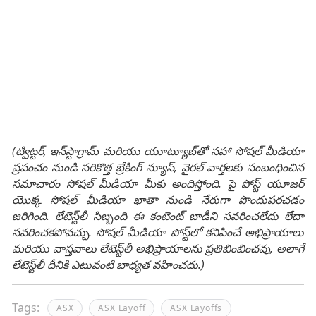
(ట్విట్టర్, ఇన్‌స్టాగ్రామ్ మరియు యూట్యూబ్‌తో సహా సోషల్ మీడియా
ప్రపంచం నుండి సరికొత్త బ్రేకింగ్ న్యూస్, వైరల్ వార్తలకు సంబంధించిన
సమాచారం సోషల్ మీడియా మీకు అందిస్తోంది. పై పోస్ట్ యూజర్
యొక్క సోషల్ మీడియా ఖాతా నుండి నేరుగా పొందుపరచడం
జరిగింది. లేటెస్ట్‌లీ సిబ్బంది ఈ కంటెంట్ బాడీని సవరించలేదు లేదా
సవరించకపోవచ్చు. సోషల్ మీడియా పోస్ట్‌లో కనిపించే అభిప్రాయాలు
మరియు వాస్తవాలు లేటెస్ట్‌లీ అభిప్రాయాలను ప్రతిబింబించవు, అలాగే
లేటెస్ట్‌లీ దీనికి ఎటువంటి బాధ్యత వహించదు.)
Tags:
ASX
ASX Layoff
ASX Layoffs