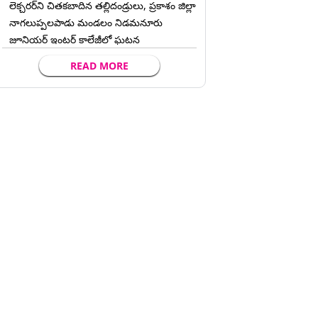
లెక్చ‌ర‌ర్‌ని చిత‌క‌బాదిన త‌ల్లిదండ్రులు, ప్రకాశం జిల్లా
నాగలుప్పలపాడు మండలం నిడమనూరు
జూనియర్ ఇంటర్ కాలేజీలో ఘటన
READ MORE