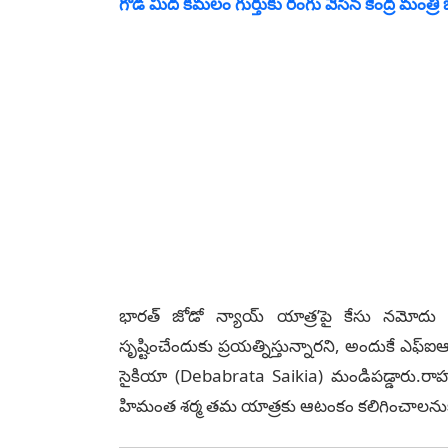
గోడ మీద కమలం గుర్తుకు రంగు వేసిన కేంద్ర మంత్రి జ
భారత్ జోడో న్యాయ్ యాత్ర’పై కేసు నమోదు చేయ
సృష్టించేందుకు ప్రయత్నిస్తున్నారని, అందుకే ఎఫ్‌ఐఆ
సైకియా (Debabrata Saikia) మండిపడ్డారు.ర
హిమంత శర్మ తమ యాత్రకు ఆటంకం కలిగించాలనుక