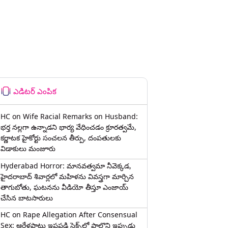
ఎడిటర్ ఎంపిక
HC on Wife Racial Remarks on Husband:
భర్త న‌ల్ల‌గా ఉన్నాడ‌ని భార్య వేధించ‌డం క్రూర‌త్వ‌మే,
కర్ణాటక హైకోర్టు సంచలన తీర్పు, దంపతులకు
విడాకులు మంజూరు
Hyderabad Horror: మానవత్వమా నీవెక్కడ,
హైదరాబాద్ శివార్లలో మహిళను వివస్త్రగా మార్చిన
తాగుబోతు, ఘటనను వీడియో తీస్తూ ఎంజాయ్
చేసిన బాటసారులు
HC on Rape Allegation After Consensual
Sex: ఆరేళ్లపాటు ఇష్టపడి సెక్స్‌లో పాల్గొని ఇప్పుడు