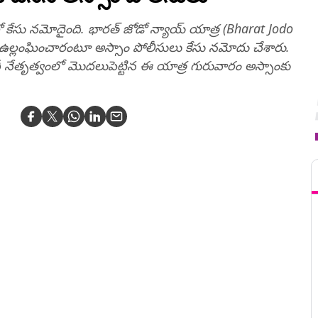
రో కేసు నమోదైంది. భారత్ జోడో న్యాయ్ యాత్ర (Bharat Jodo
ు ఉల్లంఘించారంటూ అస్సాం పోలీసులు కేసు నమోదు చేశారు.
ీ నేతృత్వంలో మొదలుపెట్టిన ఈ యాత్ర గురువారం అస్సాంకు
T