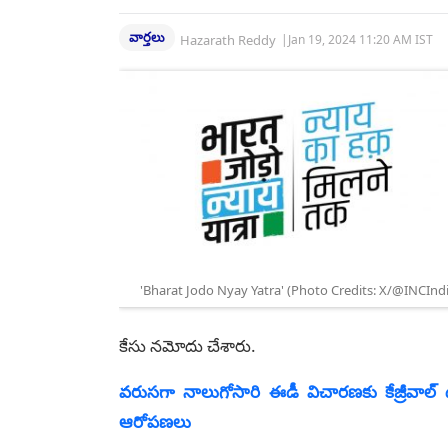
వార్తలు
Hazarath Reddy
|
Jan 19, 2024 11:20 AM IST
'Bharat Jodo Nyay Yatra' (Photo Credits: X/@INCIndi
కేసు నమోదు చేశారు.
వరుసగా నాలుగోసారి ఈడీ విచారణకు కేజ్రీవాల్‌
ఆరోపణలు