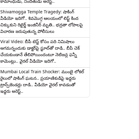
కామాంధుడు, నిందితుడు అరెస్ట్..
Shivamogga Temple Tragedy: షాకింగ్
వీడియో ఇదిగో.. శివమొగ్గ ఆలయంలో లిఫ్ట్ కింద
చిక్కుకుని రిటైర్డ్ ఇంజినీర్ మృతి.. భద్రతా లోపాలపై
విచారణ జరుపుతున్న పోలీసులు
Viral Video: బీపీ టెస్ట్‌ కోసం పది నిమిషాలు
ఆగమన్నందుకు డాక్టర్‌పై స్టూల్‌తో దాడి.. బీపీ చెక్
చేయకుండానే తేలిపోయిందంటూ నెటిజన్ల ఫన్నీ
కామెంట్లు.. వైరల్ వీడియో ఇదిగో..
Mumbai Local Train Shocker: ముంబై లోకల్
రైలులో షాకింగ్ ఘటన.. ప్రయాణికుడిపై ఇద్దరు
ట్రాన్స్‌జెండర్లు దాడి.. వీడియో వైరల్ కావడంతో
ఇద్దరు అరెస్ట్..