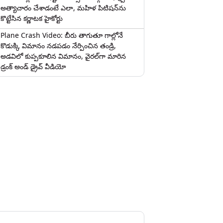
అత్యాచారం చేశాడంటే ఎలా, మహిళ పిటిషన్‌ను
కొట్టేసిన కర్ణాటక హైకోర్టు
Plane Crash Video: బీరు తాగుతూ గాల్లోనే
కొడుక్కి విమానం నడపడం నేర్పించిన తండ్రి,
అడవిలో కుప్పకూలిన విమానం, వైరల్‌గా మారిన
డ్రంక్‌ అండ్ డ్రైవ్ వీడియో