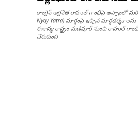
కాంగ్రెస్ అగ్రనేత రాహుల్ గాంధీపై అస్సాంలో మ
Nyay Yatra) మార్గంపై ఇచ్చిన మార్గదర్శకాలన
ఈశాన్య రాష్ట్రం మణిపూర్ నుంచి రాహుల్ గాంధ
చేరుకుంది