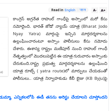
A+
Read in
English
বাংলা
A-
కాంగ్రెస్ అగ్రనేత రాహుల్ గాంధీపై అస్సాంలో మరో కేసు
నమోదైంది. భారత్ జోడో న్యాయ్ యాత్ర (Bharat Jodo
Nyay Yatra) మార్గంపై ఇచ్చిన మార్గదర్శకాలను
ఉల్లంఘించారంటూ అస్సాం పోలీసులు కేసు నమోదు
చేశారు. ఈశాన్య రాష్ట్రం మణిపూర్ నుంచి రాహుల్ గాంధీ
నేతృత్వంలో మొదలుపెట్టిన ఈ యాత్ర గురువారం అస్సాంకు
చేరుకుంది.రాష్ట్ర ప్రభుత్వ మార్గదర్శకాలను ఉల్లంఘించి
యాత్ర రూట్స్‌ ( yatra route)లో మార్పులు చేయడంతో
a)
పోలీసులు.. యాత్ర నిర్వాహకుడు కేబీ బైజు (KB Byju)పై
 డుమ్మా, ఎన్నికలలోపే ఈడీ తనను అరెస్టు చేయాలని చూస్తోందని