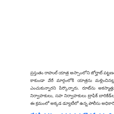
ప్రస్తుతం రాహుల్‌ యాత్ర అస్సాంలోని జోర్హాట్‌ ప
కాకుండా వేరే మార్గంలోకి యాత్రను మళ్లించినట్
ఎంచుకున్నారని పేర్కొన్నారు. రూట్‌ను అకస్మ
నిర్వాహకులు, సహ నిర్వాహకులు ట్రాఫిక్ బారికేడ్‌ల
ఈ క్రమంలో అక్కడ డ్యూటీలో ఉన్న పోలీసు అధికారిప