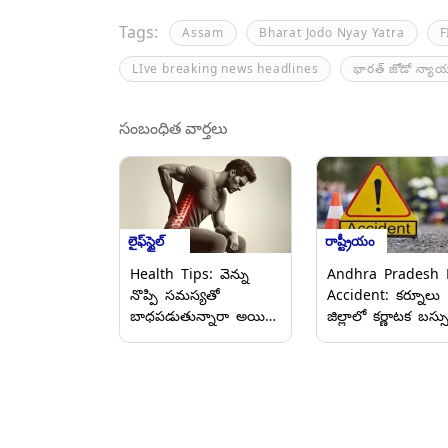
Tags:
Assam
Bharat Jodo Nyay Yatra
F
LIve breaking news headlines
భారత్ జోడో న్యా
సంబంధిత వార్తలు
లైఫ్‌స్టైల్
రాష్ట్రీయం
Health Tips: వెన్ను
Andhra Pradesh 
నొప్పి సమస్యతో
Accident: కర్నూలు
బాధపడుతున్నారా అయితే
జిల్లాలో కర్ణాటక బస్స
ఈ వ్యాధి కారణం కావచ్చు
బీభత్సం, రెండు ద్విచక
జాగ్రత్తగా ఉండండి.
వాహనాలపై
దూసుకెళ్లడంతో నలుగ
మృతి