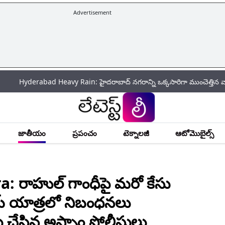
Advertisement
yderabad Heavy Rain: హైదరాబాద్‌ నగరాన్ని ఒక్కసారిగా ముంచెత్తిన వాన.. పలు ప్
జాతీయం
ప్రపంచం
టెక్నాలజీ
ఆటోమొబైల్స్
 రాహుల్ గాంధీపై మరో కేసు
య్ యాత్రలో నిబంధనలు
 చేసిన అస్సాం పోలీసులు