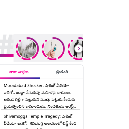
rending Stories
తాజా వార్తలు
ట్రెండింగ్
Moradabad Shocker: షాకింగ్ వీడియో
ఇదిగో.. బుర్ఖా వేసుకున్న మహిళపై దారుణం..
అక్కడ గట్టిగా పట్టుకుని ముద్దు పెట్టుకునేందుకు
ప్రయత్నించిన కామాంధుడు, నిందితుడు అరెస్ట్..
Shivamogga Temple Tragedy: షాకింగ్
వీడియో ఇదిగో.. శివమొగ్గ ఆలయంలో లిఫ్ట్ కింద