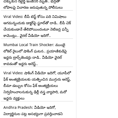
చిక్కుకుని రిటైర్డ్ ఇంజినీర్ మృతి.. భద్రతా
లోపాలపై విచారణ జరుపుతున్న పోలీసులు
Viral Video: బీపీ టెస్ట్‌ కోసం పది నిమిషాలు
ఆగమన్నందుకు డాక్టర్‌పై స్టూల్‌తో దాడి.. బీపీ చెక్
చేయకుండానే తేలిపోయిందంటూ నెటిజన్ల ఫన్నీ
కామెంట్లు.. వైరల్ వీడియో ఇదిగో..
Mumbai Local Train Shocker: ముంబై
లోకల్ రైలులో షాకింగ్ ఘటన.. ప్రయాణికుడిపై
ఇద్దరు ట్రాన్స్‌జెండర్లు దాడి.. వీడియో వైరల్
కావడంతో ఇద్దరు అరెస్ట్..
Viral Video: షాకింగ్ వీడియో ఇదిగో, యూపీలో
ఫేక్ అంత్యక్రియలకు యత్నించిన ముగ్గురు అరెస్ట్,
బీమా డబ్బుల కోసం ఫేక్ అంత్యక్రియలు
నిర్వహించాలనుకున్న ఢిల్లీ వస్త్ర వ్యాపారి, మరో
ఇద్దరు వ్యక్తులు
Andhra Pradesh: వీడియో ఇదిగో,
విద్యార్థినుల పట్ల అసభ్యంగా ప్రవర్తించాడని