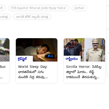
IR
FIR Against ‘Bharat Jodo Nyay Yatra’
Jorhat
యయాత్ర
భారత్ జోడో న్యాయ్ యాత్ర
లైఫ్‌స్టైల్
రాష్ట్రీయం
Bus
World Sleep Day:
Sircilla Horror: సిరిసిల్ల
భారతదేశంలో సగం
జిల్లాలో ఘోరం.. లిఫ్ట్
ు
మందికి నిద్ర కరువు,
రాకముందే తెరచుకున్న
్ర
రోజుకు 4 గంటలు కూడా
లిఫ్డ్‌ డోర్‌.. గమనించకుండా
నిద్రపోలేకపోతున్నామని
మూడో అంతస్తు పైనుంచి
ురు
ఆవేదన
పడి కమాండెంట్ మృతి
(వీడియో)