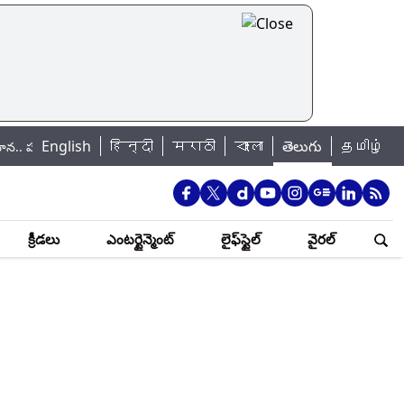
English
हिन्दी
मराठी
বাংলা
తెలుగు
தமிழ்
రాంతాల్లో భారీగా ట్రాఫిక్ జాం.. ప్రజలు ఇళ్ల నుంచి బయటకు రావొద్దని సూచన..
క్రీడలు
ఎంటర్టైన్మెంట్
లైఫ్‌స్టైల్
వైరల్