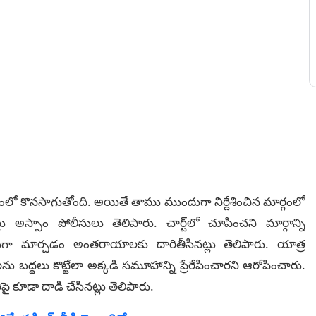
ట్టణంలో కొనసాగుతోంది. అయితే తాము ముందుగా నిర్దేశించిన మార్గంలో
లు అస్సాం పోలీసులు తెలిపారు. చార్ట్‌లో చూపించని మార్గాన్ని
ాత్తుగా మార్చడం అంతరాయాలకు దారితీసినట్లు తెలిపారు. యాత్ర
ను బద్దలు కొట్టేలా అక్కడి సమూహాన్ని ప్రేరేపించారని ఆరోపించారు.
ై కూడా దాడి చేసినట్లు తెలిపారు.