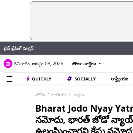
లైవ్ బ్రేకింగ్ న్యూస్:
H
శనివారం, ఆగస్టు 08, 2026
తాజా వార్తలు
QUICKLY
SOCIALLY
రాష్ట్రీయం
హోమ్
జాతీయం
వార్తలు
Bharat Jodo Nyay Yatra:
నమోదు, భారత్ జోడో న్యా
ఉల్లంఘించారని కేసు నమోదు