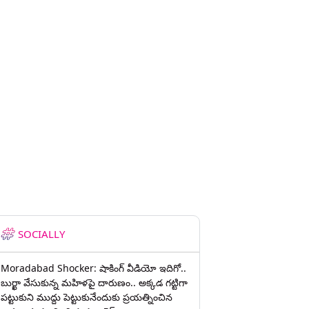
SOCIALLY
Moradabad Shocker: షాకింగ్ వీడియో ఇదిగో..
బుర్ఖా వేసుకున్న మహిళపై దారుణం.. అక్కడ గట్టిగా
పట్టుకుని ముద్దు పెట్టుకునేందుకు ప్రయత్నించిన