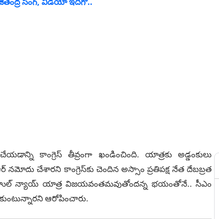
ితేంద్ర సింగ్, వీడియో ఇదిగో..
డాన్ని కాంగ్రెస్ తీవ్రంగా ఖండించింది. యాత్రకు అడ్డంకులు
ర్ నమోదు చేశారని కాంగ్రెస్‌కు చెందిన అస్సాం ప్రతిపక్ష నేత దేబబ్రత
ాహుల్‌ న్యాయ్‌ యాత్ర విజయవంతమవుతోందన్న భయంతోనే.. సీఎం
ుంటున్నారని ఆరోపించారు.