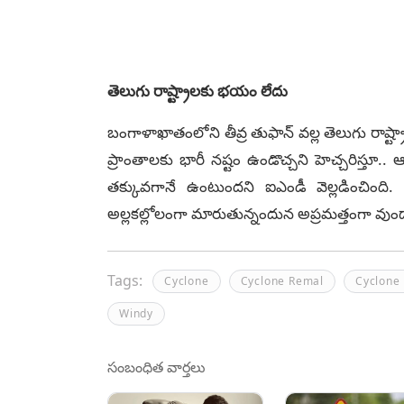
తెలుగు రాష్ట్రాలకు భయం లేదు
బంగాళాఖాతంలోని తీవ్ర తుఫాన్ వల్ల తెలుగు రాష్ట్ర
ప్రాంతాలకు భారీ నష్టం ఉండొచ్చని హెచ్చరిస్తూ.. 
తక్కువగానే ఉంటుందని ఐఎండీ వెల్లడించింది. 
అల్లకల్లోలంగా మారుతున్నందున అప్రమత్తంగా వుం
Tags:
Cyclone
Cyclone Remal
Cyclone
Windy
సంబంధిత వార్తలు