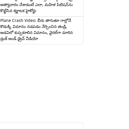
అత్యాచారం చేశాడంటే ఎలా, మహిళ పిటిషన్‌ను
కొట్టేసిన కర్ణాటక హైకోర్టు
Plane Crash Video: బీరు తాగుతూ గాల్లోనే
కొడుక్కి విమానం నడపడం నేర్పించిన తండ్రి,
అడవిలో కుప్పకూలిన విమానం, వైరల్‌గా మారిన
డ్రంక్‌ అండ్ డ్రైవ్ వీడియో