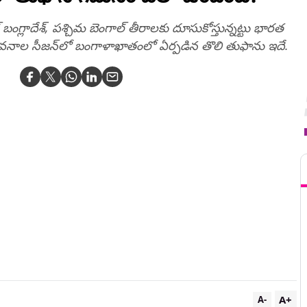
్లాదేశ్‌, పశ్చిమ బెంగాల్‌ తీరాలకు దూసుకోస్తున్నట్టు భారత
నాల సీజన్‌లో బంగాళాఖాతంలో ఏర్పడిన తొలి తుఫాను ఇదే.
T
A+
A-