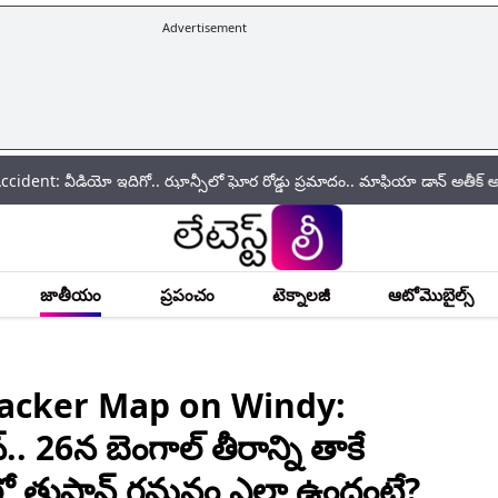
Advertisement
ో ఇదిగో.. ఝాన్సీలో ఘోర రోడ్డు ప్రమాదం.. మాఫియా డాన్ అతీక్ అహ్మద్ చిన్న 
జాతీయం
ప్రపంచం
టెక్నాలజీ
ఆటోమొబైల్స్
racker Map on Windy:
.. 26న బెంగాల్ తీరాన్ని తాకే
 లో తుఫాన్ గమనం ఎలా ఉందంటే?