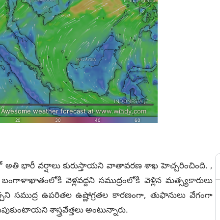
లాల్లో అతి భారీ వర్షాలు కురుస్తాయని వాతావరణ శాఖ హెచ్చరించింది. ,
గాళాఖాతంలోకి వెళ్లవద్దని సముద్రంలోకి వెళ్లిన మత్స్యకారులు
 వెచ్చని సముద్ర ఉపరితల ఉష్ణోగ్రతల కారణంగా, తుఫానులు వేగంగా
పుకుంటాయని శాస్త్రవేత్తలు అంటున్నారు.