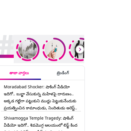
rending Stories
తాజా వార్తలు
ట్రెండింగ్
Moradabad Shocker: షాకింగ్ వీడియో
ఇదిగో.. బుర్ఖా వేసుకున్న మహిళపై దారుణం..
అక్కడ గట్టిగా పట్టుకుని ముద్దు పెట్టుకునేందుకు
ప్రయత్నించిన కామాంధుడు, నిందితుడు అరెస్ట్..
Shivamogga Temple Tragedy: షాకింగ్
వీడియో ఇదిగో.. శివమొగ్గ ఆలయంలో లిఫ్ట్ కింద