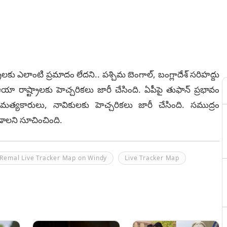
ాలకు ఎలాంటి ప్రమాదం లేదని.. పశ్చిమ బెంగాల్, బంగ్లాదేశ్ సరిహద్దు
ఆయా రాష్ట్రాలకు హెచ్చరికలు జారీ చేసింది. ఏపీపై తుఫాన్ ప్రభావం
మత్యకారులు, నావికులకు హెచ్చరికలు జారీ చేసింది. సముద్రం
డాలని సూచించింది.
 Remal Live Tracker Map on Windy
Live Tracker Map