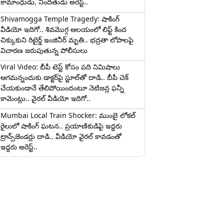
కామాంధుడు, నిందితుడు అరెస్ట్..
Shivamogga Temple Tragedy: షాకింగ్
వీడియో ఇదిగో.. శివమొగ్గ ఆలయంలో లిఫ్ట్ కింద
చిక్కుకుని రిటైర్డ్ ఇంజినీర్ మృతి.. భద్రతా లోపాలపై
విచారణ జరుపుతున్న పోలీసులు
Viral Video: బీపీ టెస్ట్‌ కోసం పది నిమిషాలు
ఆగమన్నందుకు డాక్టర్‌పై స్టూల్‌తో దాడి.. బీపీ చెక్
చేయకుండానే తేలిపోయిందంటూ నెటిజన్ల ఫన్నీ
కామెంట్లు.. వైరల్ వీడియో ఇదిగో..
Mumbai Local Train Shocker: ముంబై లోకల్
రైలులో షాకింగ్ ఘటన.. ప్రయాణికుడిపై ఇద్దరు
ట్రాన్స్‌జెండర్లు దాడి.. వీడియో వైరల్ కావడంతో
ఇద్దరు అరెస్ట్..