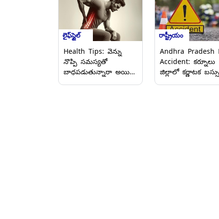
లైఫ్‌స్టైల్
రాష్ట్రీయం
Health Tips: వెన్ను
Andhra Pradesh 
నొప్పి సమస్యతో
Accident: కర్నూలు
బాధపడుతున్నారా అయితే
జిల్లాలో కర్ణాటక బస్స
ఈ వ్యాధి కారణం కావచ్చు
బీభత్సం, రెండు ద్విచక
జాగ్రత్తగా ఉండండి.
వాహనాలపై
దూసుకెళ్లడంతో నలుగ
మృతి