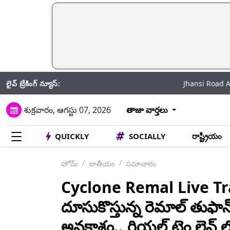
లైవ్ బ్రేకింగ్ న్యూస్:
Jhansi Road Accident: వీడియ
శుక్రవారం, ఆగస్టు 07, 2026
తాజా వార్తలు
QUICKLY
SOCIALLY
రాష్ట్రీయం
హోమ్
జాతీయం
సమాచారం
Cyclone Remal Live T
దూసుకొస్తున్న రెమాల్‌ తుఫాన్
అవకాశం.. రియల్ టైం లైవ్