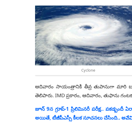
Cyclone
ఆదివారం సాయంత్రానికి తీవ్ర తుపానుగా మారి బ
తెలిపారు. IMD ప్రకారం, ఆదివారం, తుఫాను గంటక
జూన్ 9న గ్రూప్-1 ప్రిలిమినరీ పరీక్ష.. పకడ్బందీ ఏర
అయితే, టీజీపీఎస్సీ కీలక సూచనలు చేసింది.. అవే