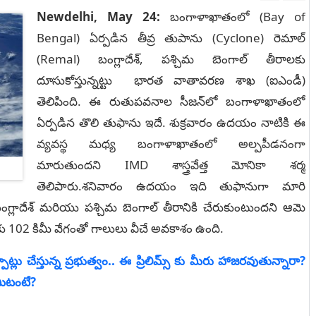
Newdelhi, May 24:
బంగాళాఖాతంలో (Bay of
Bengal) ఏర్పడిన తీవ్ర తుపాను (Cyclone) రెమాల్
(Remal) బంగ్లాదేశ్‌, పశ్చిమ బెంగాల్‌ తీరాలకు
దూసుకోస్తున్నట్టు భారత వాతావరణ శాఖ (ఐఎండీ)
తెలిపింది. ఈ రుతుపవనాల సీజన్‌లో బంగాళాఖాతంలో
ఏర్పడిన తొలి తుఫాను ఇదే. శుక్రవారం ఉదయం నాటికి ఈ
వ్యవస్థ మధ్య బంగాళాఖాతంలో అల్పపీడనంగా
మారుతుందని IMD శాస్త్రవేత్త మోనికా శర్మ
తెలిపారు.శనివారం ఉదయం ఇది తుఫానుగా మారి
ంగ్లాదేశ్ మరియు పశ్చిమ బెంగాల్ తీరానికి చేరుకుంటుందని ఆమె
ు 102 కిమీ వేగంతో గాలులు వీచే అవకాశం ఉంది.
్పాట్లు చేస్తున్న ప్రభుత్వం.. ఈ ప్రిలిమ్స్ కు మీరు హాజరవుతున్నారా?
మిటంటే?