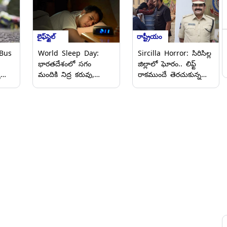
లైఫ్‌స్టైల్
రాష్ట్రీయం
Bus
World Sleep Day:
Sircilla Horror: సిరిసిల్ల
భారతదేశంలో సగం
జిల్లాలో ఘోరం.. లిఫ్ట్
ు
మందికి నిద్ర కరువు,
రాకముందే తెరచుకున్న
్ర
రోజుకు 4 గంటలు కూడా
లిఫ్డ్‌ డోర్‌.. గమనించకుండా
నిద్రపోలేకపోతున్నామని
మూడో అంతస్తు పైనుంచి
ురు
ఆవేదన
పడి కమాండెంట్ మృతి
(వీడియో)