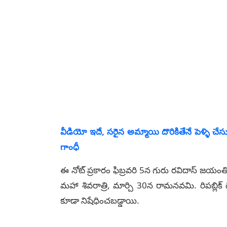
వీడియో ఇదే, సరైన అమ్మాయి దొరికితేనే పెళ్ళి చేసు
గాంధీ
ఈ నోట్ ప్రకారం ఫిబ్రవరి 5న గురు రవిదాస్ జయంత
మహా శివరాత్రి, మార్చి 30న రామనవమి. రిపబ్లిక్ 
కూడా నిషేధించబడ్డాయి.