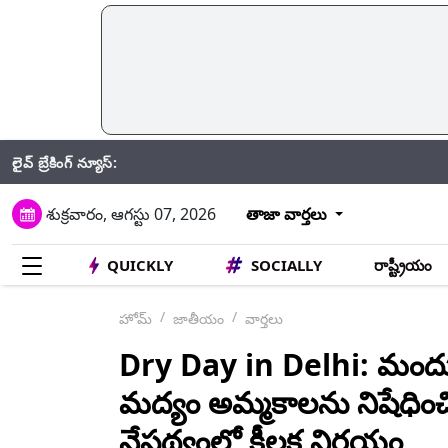
లైవ్ బ్రేకింగ్ న్యూస్:
CRP
శుక్రవారం, ఆగస్టు 07, 2026
తాజా వార్తలు
QUICKLY
SOCIALLY
రాష్ట్రీయం
హోమ్
జాతీయం
వార్తలు
Dry Day in Delhi: మందు
మద్యం అమ్మకాలను నిషేధించ
నేపథ్యంలో కీలక నిర్ణయం