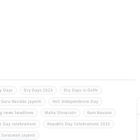
y Days
Dry Days 2023
Dry Days in Delhi
Guru Ravidas jayanti
Holi Independence Day
ng news headlines
Maha Shivaratri
Ram Navami
c Day celebrations
Republic Day Celebrations 2023
Saraswati Jayanti