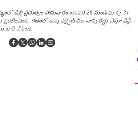
ంలో ఢిల్లీ ప్రభుత్వం సోమవారం జనవరి 26 నుండి మార్చి 31
టించింది. గతంలో ఉన్న ఎక్సైజ్ విధానాన్ని రద్దు చేస్తూ ఢిల్లీ
లు జారీ చేసింది.
T