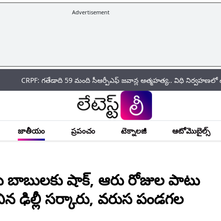
Advertisement
F: గతేడాది 59 మంది సీఆర్పీఎఫ్ జ‌వాన్ల ఆత్మ‌హ‌త్య.. విధి నిర్వహణలో ఉన్న స
జాతీయం
ప్రపంచం
టెక్నాలజీ
ఆటోమొబైల్స్
 బాబులకు షాక్, ఆరు రోజుల పాటు
ిన ఢిల్లీ సర్కారు, వరుస పండగల