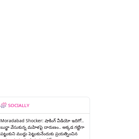
SOCIALLY
Moradabad Shocker: షాకింగ్ వీడియో ఇదిగో..
బుర్ఖా వేసుకున్న మహిళపై దారుణం.. అక్కడ గట్టిగా
పట్టుకుని ముద్దు పెట్టుకునేందుకు ప్రయత్నించిన