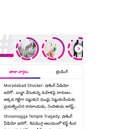
rending Stories
తాజా వార్తలు
ట్రెండింగ్
Moradabad Shocker: షాకింగ్ వీడియో
ఇదిగో.. బుర్ఖా వేసుకున్న మహిళపై దారుణం..
అక్కడ గట్టిగా పట్టుకుని ముద్దు పెట్టుకునేందుకు
ప్రయత్నించిన కామాంధుడు, నిందితుడు అరెస్ట్..
Shivamogga Temple Tragedy: షాకింగ్
వీడియో ఇదిగో.. శివమొగ్గ ఆలయంలో లిఫ్ట్ కింద