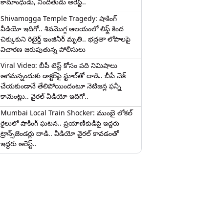
కామాంధుడు, నిందితుడు అరెస్ట్..
Shivamogga Temple Tragedy: షాకింగ్
వీడియో ఇదిగో.. శివమొగ్గ ఆలయంలో లిఫ్ట్ కింద
చిక్కుకుని రిటైర్డ్ ఇంజినీర్ మృతి.. భద్రతా లోపాలపై
విచారణ జరుపుతున్న పోలీసులు
Viral Video: బీపీ టెస్ట్‌ కోసం పది నిమిషాలు
ఆగమన్నందుకు డాక్టర్‌పై స్టూల్‌తో దాడి.. బీపీ చెక్
చేయకుండానే తేలిపోయిందంటూ నెటిజన్ల ఫన్నీ
కామెంట్లు.. వైరల్ వీడియో ఇదిగో..
Mumbai Local Train Shocker: ముంబై లోకల్
రైలులో షాకింగ్ ఘటన.. ప్రయాణికుడిపై ఇద్దరు
ట్రాన్స్‌జెండర్లు దాడి.. వీడియో వైరల్ కావడంతో
ఇద్దరు అరెస్ట్..