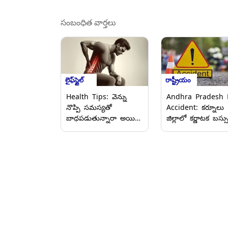
సంబంధిత వార్తలు
లైఫ్‌స్టైల్
రాష్ట్రీయం
Health Tips: వెన్ను
Andhra Pradesh 
నొప్పి సమస్యతో
Accident: కర్నూలు
బాధపడుతున్నారా అయితే
జిల్లాలో కర్ణాటక బస్స
ఈ వ్యాధి కారణం కావచ్చు
బీభత్సం, రెండు ద్విచక
జాగ్రత్తగా ఉండండి.
వాహనాలపై
దూసుకెళ్లడంతో నలుగ
మృతి