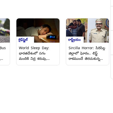
లైఫ్‌స్టైల్
రాష్ట్రీయం
Bus
World Sleep Day:
Sircilla Horror: సిరిసిల్ల
భారతదేశంలో సగం
జిల్లాలో ఘోరం.. లిఫ్ట్
ు
మందికి నిద్ర కరువు,
రాకముందే తెరచుకున్న
్ర
రోజుకు 4 గంటలు కూడా
లిఫ్డ్‌ డోర్‌.. గమనించకుండా
నిద్రపోలేకపోతున్నామని
మూడో అంతస్తు పైనుంచి
ురు
ఆవేదన
పడి కమాండెంట్ మృతి
(వీడియో)