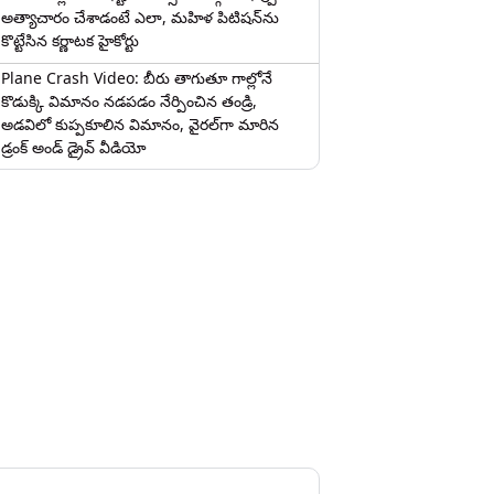
అత్యాచారం చేశాడంటే ఎలా, మహిళ పిటిషన్‌ను
కొట్టేసిన కర్ణాటక హైకోర్టు
Plane Crash Video: బీరు తాగుతూ గాల్లోనే
కొడుక్కి విమానం నడపడం నేర్పించిన తండ్రి,
అడవిలో కుప్పకూలిన విమానం, వైరల్‌గా మారిన
డ్రంక్‌ అండ్ డ్రైవ్ వీడియో