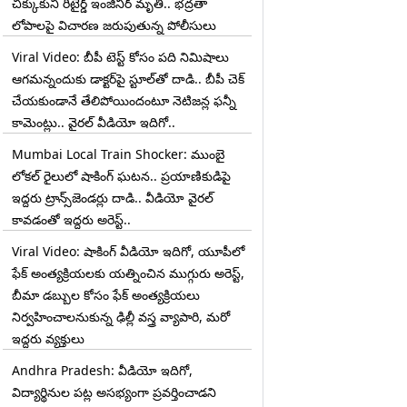
చిక్కుకుని రిటైర్డ్ ఇంజినీర్ మృతి.. భద్రతా
లోపాలపై విచారణ జరుపుతున్న పోలీసులు
Viral Video: బీపీ టెస్ట్‌ కోసం పది నిమిషాలు
ఆగమన్నందుకు డాక్టర్‌పై స్టూల్‌తో దాడి.. బీపీ చెక్
చేయకుండానే తేలిపోయిందంటూ నెటిజన్ల ఫన్నీ
కామెంట్లు.. వైరల్ వీడియో ఇదిగో..
Mumbai Local Train Shocker: ముంబై
లోకల్ రైలులో షాకింగ్ ఘటన.. ప్రయాణికుడిపై
ఇద్దరు ట్రాన్స్‌జెండర్లు దాడి.. వీడియో వైరల్
కావడంతో ఇద్దరు అరెస్ట్..
Viral Video: షాకింగ్ వీడియో ఇదిగో, యూపీలో
ఫేక్ అంత్యక్రియలకు యత్నించిన ముగ్గురు అరెస్ట్,
బీమా డబ్బుల కోసం ఫేక్ అంత్యక్రియలు
నిర్వహించాలనుకున్న ఢిల్లీ వస్త్ర వ్యాపారి, మరో
ఇద్దరు వ్యక్తులు
Andhra Pradesh: వీడియో ఇదిగో,
విద్యార్థినుల పట్ల అసభ్యంగా ప్రవర్తించాడని