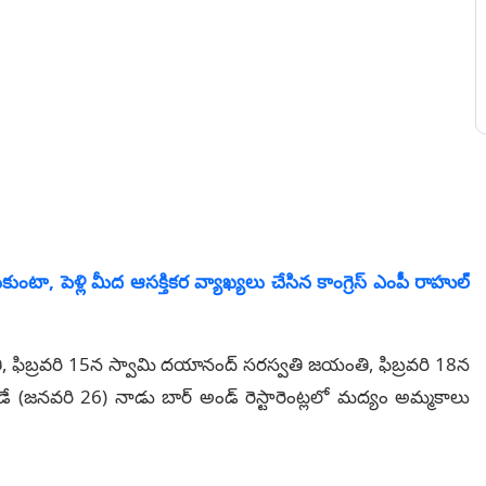
కుంటా, పెళ్లి మీద ఆసక్తికర వ్యాఖ్యలు చేసిన కాంగ్రెస్ ఎంపీ రాహుల్
ి, ఫిబ్రవరి 15న స్వామి దయానంద్ సరస్వతి జయంతి, ఫిబ్రవరి 18న
డే (జనవరి 26) నాడు బార్‌ అండ్‌ రెస్టారెంట్లలో మద్యం అమ్మకాలు