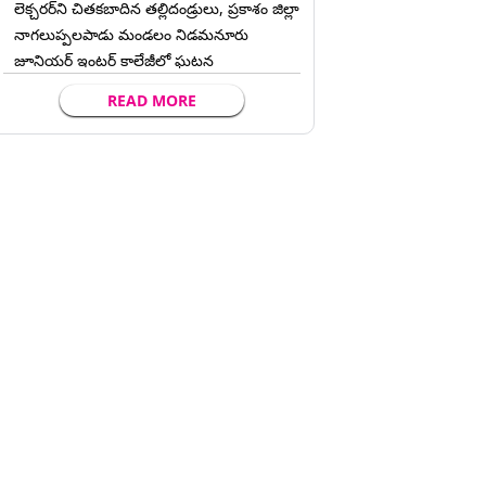
లెక్చ‌ర‌ర్‌ని చిత‌క‌బాదిన త‌ల్లిదండ్రులు, ప్రకాశం జిల్లా
నాగలుప్పలపాడు మండలం నిడమనూరు
జూనియర్ ఇంటర్ కాలేజీలో ఘటన
READ MORE