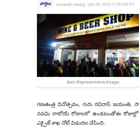
వార్తలు
Hazarath Reddy
|
Jan 24, 2023 11:58 AM IST
Bars (Representative Image)
గణతంత్ర దినోత్సవం, గురు రవిదాస్ జయంతి, 
నవమి రాబోయే రోజులలో ఉండటంతోఈ రోజుల్లో కూడ
ఎక్సైజ్ శాఖ నోట్ విడుదల చేసింది.