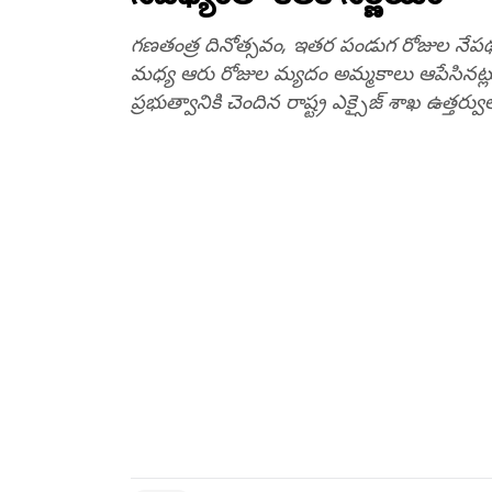
గణతంత్ర దినోత్సవం, ఇతర పండుగ రోజుల నేపథ్య
మధ్య ఆరు రోజుల మ్యదం అమ్మకాలు ఆపేసినట్లు ప్రక
ప్రభుత్వానికి చెందిన రాష్ట్ర ఎక్సైజ్ శాఖ ఉత్తర్వు