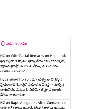
ఎడిటర్ ఎంపిక
HC on Wife Racial Remarks on Husband:
భర్త న‌ల్ల‌గా ఉన్నాడ‌ని భార్య వేధించ‌డం క్రూర‌త్వ‌మే,
కర్ణాటక హైకోర్టు సంచలన తీర్పు, దంపతులకు
విడాకులు మంజూరు
Hyderabad Horror: మానవత్వమా నీవెక్కడ,
హైదరాబాద్ శివార్లలో మహిళను వివస్త్రగా మార్చిన
తాగుబోతు, ఘటనను వీడియో తీస్తూ ఎంజాయ్
చేసిన బాటసారులు
HC on Rape Allegation After Consensual
Sex: ఆరేళ్లపాటు ఇష్టపడి సెక్స్‌లో పాల్గొని ఇప్పుడు