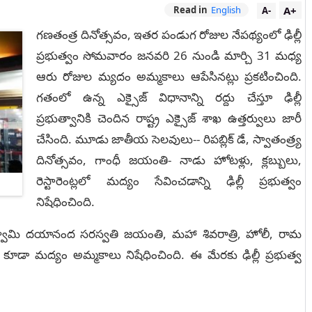
A+
Read in
English
A-
గణతంత్ర దినోత్సవం, ఇతర పండుగ రోజుల నేపథ్యంలో ఢిల్లీ
ప్రభుత్వం సోమవారం జనవరి 26 నుండి మార్చి 31 మధ్య
ఆరు రోజుల మ్యదం అమ్మకాలు ఆపేసినట్లు ప్రకటించింది.
గతంలో ఉన్న ఎక్సైజ్ విధానాన్ని రద్దు చేస్తూ ఢిల్లీ
ప్రభుత్వానికి చెందిన రాష్ట్ర ఎక్సైజ్ శాఖ ఉత్తర్వులు జారీ
చేసింది. మూడు జాతీయ సెలవులు-- రిపబ్లిక్ డే, స్వాతంత్ర్య
దినోత్సవం, గాంధీ జయంతి- నాడు హోటళ్లు, క్లబ్బులు,
రెస్టారెంట్లలో మద్యం సేవించడాన్ని ఢిల్లీ ప్రభుత్వం
నిషేధించింది.
స్వామి దయానంద సరస్వతి జయంతి, మహా శివరాత్రి, హోలీ, రామ
ా మద్యం అమ్మకాలు నిషేధించింది. ఈ మేరకు ఢిల్లీ ప్రభుత్వ