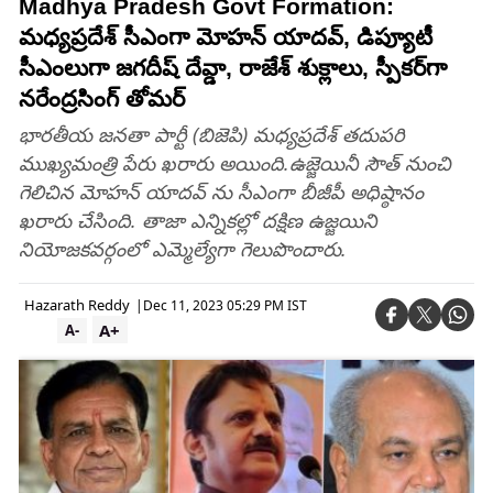
Madhya Pradesh Govt Formation:
మధ్యప్రదేశ్‌ సీఎంగా మోహన్‌ యాదవ్‌, డిప్యూటీ
సీఎంలుగా జగదీష్‌ దేవ్డా, రాజేశ్‌ శుక్లాలు, స్పీకర్‌గా
నరేంద్రసింగ్‌ తోమర్‌
భారతీయ జనతా పార్టీ (బిజెపి) మధ్యప్రదేశ్ తదుపరి
ముఖ్యమంత్రి పేరు ఖరారు అయింది.ఉజ్జెయినీ సౌత్ నుంచి
గెలిచిన మోహన్ యాదవ్ ను సీఎంగా బీజీపీ అధిష్ఠానం
ఖరారు చేసింది. తాజా ఎన్నికల్లో దక్షిణ ఉజ్జయిని
నియోజకవర్గంలో ఎమ్మెల్యేగా గెలుపొందారు.
Hazarath Reddy
|
Dec 11, 2023 05:29 PM IST
A+
A-