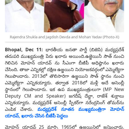
Rajendra Shukla and Jagdish Devda and Mohan Yadav (Photo-X)
Bhopal, Dec 11:
భారతీయ జనతా పార్టీ (బిజెపి) మధ్యప్రదేశ్
తదుపరి ముఖ్యమంత్రి పేరు ఖరారు అయింది.ఉజ్జెయినీ సౌత్ నుంచి
గెలిచిన మోహన్ యాదవ్ ను సీఎంగా బీజీపీ అధిష్ఠానం ఖరారు
చేసింది. తాజా ఎన్నికల్లో దక్షిణ ఉజ్జయిని నియోజకవర్గంలో ఎమ్మెల్యేగా
గెలుపొందారు. 2013లో తొలిసారిగా ఉజ్జయిని సౌత్ స్థానం నుంచి
ఎమ్మెల్యేగా ఎన్నికయ్యారు. తర్వాత 2018లో మళ్లీ అదే అసెంబ్లీ
స్థానంలో గెలుపొందారు. ఇక ఉప ముఖ్యమంత్రులుగా (MP New
Deputy CM and Speaker) జగదీష్‌ దేవ్డా, రాజేశ్‌ శుక్లాలు
ఎన్నికయ్యారు. మధ్యప్రదేశ్‌ అసెంబ్లీ స్పీకర్‌గా నరేంద్రసింగ్‌ తోమర్‌ను
ఎంపిక చేశారు.
మధ్యప్రదేశ్ నూతన ముఖ్యమంత్రిగా మోహన్
యాదవ్, ఖరారు చేసిన బీజేపీ పెద్దలు
మోహన్‌ యాదవ్‌ 25 మార్చి 1965లో ఉజ్జయినిలో జన్మించారు.