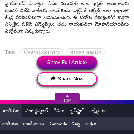
హైకమాండ్‌ హర్యానా సీఎం మనోహర్ లాల్‌ ఖట్టర్‌, తెలంగాణకు
చెందిన బీజేపీ జాతీయ నాయకుడు డాక్టర్‌ కే లక్ష్మణ్‌, ఆశా లక్రాలతో
కేంద్ర పరిశీలకులుగా నియమించింది. ఈ పరిశీల సమక్షంలోనే కొత్తగా
ఎన్నికైన బీజేపీ ఎమ్మెల్యేలు తమ నాయకుడిగా మోహన్‌యాదవ్‌ను
ఏకగ్రీవంగా ఎన్నుకున్నారు.
Tags:
CM announcement
Madhya pradesh
Show Full Article
Madhya Pradesh CM
Madhya Pradesh CM announcement
Share Now
Madhya Pradesh CM announcement LIVE Updates
Madhya Pradesh Govt Formation
Mohan Yadav
new MP CM
Ujjain South MLA
ఉజ్జెయినీ సౌత్
జాతీయం
ఎంటర్టైన్మెంట్
క్రీడలు
లైఫ్‌స్టైల్
రాష్ట్రీయం
జగదీష్‌ దేవ్డా
నరేంద్రసింగ్‌ తోమర్‌
భార‌తీయ జ‌న‌తా పార్టీ
జాతీయం
రాజకీయాలు
సమాచారం
విద్య
వార్తలు
మ‌ధ్య‌ప్ర‌దేశ్‌
మధ్యప్రదేశ్‌ అసెంబ్లీ స్పీకర్‌