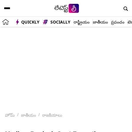
QUICKLY
SOCIALLY
రాష్ట్రీయం
జాతీయం
ప్రపంచం
టె
హోమ్
జాతీయం
రాజకీయాలు