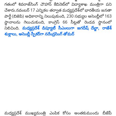
గతంలో శివరాజ్‌సింగ్‌ చౌహాన్‌ కేబినెట్‌లో విద్యాశాఖ మంత్రిగా పని
చేశారు.నవంబర్ 17 ఎన్నికల తర్వాత మధ్యప్రదేశ్‌లో భారతీయ జనతా
పార్టీ (బిజెపి) అధికారాన్ని నిలుపుకుంది, 230 సభ్యుల అసెంబ్లీలో 163
​​స్థానాలను గెలుచుకుంది, కాంగ్రెస్ 66 సీట్లతో రెండవ స్థానంలో
నిలిచింది.
మధ్యప్రదేశ్‌ డిప్యూటీ సీఎంలుగా జగదీష్‌ దేవ్డా, రాజేశ్‌
శుక్లాలు, అసెంబ్లీ స్పీకర్‌గా నరేంద్రసింగ్‌ తోమర్‌
మధ్యప్రదేశ్‌ ముఖ్యమంత్రి ఎంపిక కోసం అంతకుముందు బీజేపీ