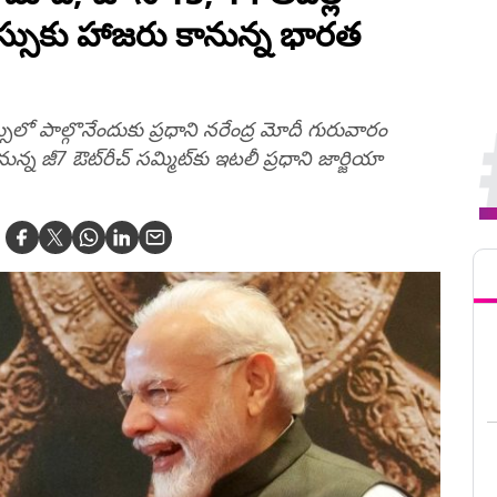
్సుకు హాజరు కానున్న భారత
ులో పాల్గొనేందుకు ప్రధాని నరేంద్ర మోదీ గురువారం
న్న జీ7 ఔట్‌రీచ్ సమ్మిట్‌కు ఇటలీ ప్రధాని జార్జియా
Tren