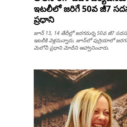
ఇటలీలో జరిగే 50వ జీ7 సదస
ప్రధాని
జూన్ 13, 14 తేదీల్లో జరగనున్న 50వ జీ7 సదస్స
ఇటలీకి వెళ్లనున్నారు. జూన్‌లో పుగ్లియాలో జరగను
మెలోనీ ప్రధాని మోదీని ఆహ్వానించారు.