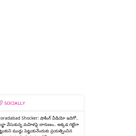
SOCIALLY
oradabad Shocker: షాకింగ్ వీడియో ఇదిగో..
ుర్ఖా వేసుకున్న మహిళపై దారుణం.. అక్కడ గట్టిగా
ట్టుకుని ముద్దు పెట్టుకునేందుకు ప్రయత్నించిన