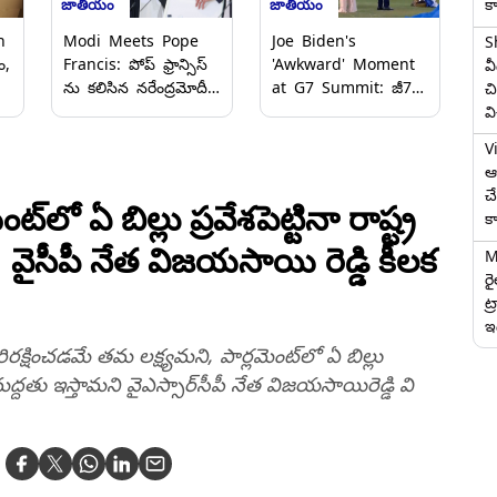
క
జాతీయం
జాతీయం
n
Modi Meets Pope
Joe Biden's
S
ం,
Francis: పోప్ ఫ్రాన్సిస్
'Awkward' Moment
వ
ో
ను క‌లిసిన న‌రేంద్ర‌మోదీ,
at G7 Summit: జీ7
చి
ఇట‌లీలో జ‌రిగిన జీ 7
సమ్మిట్‌లో జో బైడెన్
వ
ు
స‌మ్మిట్ లో
వింత ప్రవర్తన వీడియో
V
మ‌ర్యాద‌పూర్వ‌కంగా
వైరల్, అమెరికా అధినేత
ఆగ
క‌లిసిన మోదీ
ప్రవర్తనపై సోషల్‌
చ
మీడియాలో పెద్ద ఎత్తున
లో ఏ బిల్లు ప్రవేశపెట్టినా రాష్ట్ర
క
చర్చ
 వైసీపీ నేత విజయసాయి రెడ్డి కీలక
M
ర
ట్
ఇద
పరిరక్షించడమే తమ లక్ష్యమని, పార్లమెంట్‌లో ఏ బిల్లు
ి మద్దతు ఇస్తామని వైఎస్సార్‌సీపీ నేత విజయసాయిరెడ్డి వి