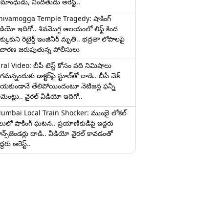
ామాంధుడు, నిందితుడు అరెస్ట్..
hivamogga Temple Tragedy: షాకింగ్
ీడియో ఇదిగో.. శివమొగ్గ ఆలయంలో లిఫ్ట్ కింద
క్కుకుని రిటైర్డ్ ఇంజినీర్ మృతి.. భద్రతా లోపాలపై
ిచారణ జరుపుతున్న పోలీసులు
iral Video: బీపీ టెస్ట్‌ కోసం పది నిమిషాలు
మన్నందుకు డాక్టర్‌పై స్టూల్‌తో దాడి.. బీపీ చెక్
ేయకుండానే తేలిపోయిందంటూ నెటిజన్ల ఫన్నీ
ామెంట్లు.. వైరల్ వీడియో ఇదిగో..
umbai Local Train Shocker: ముంబై లోకల్
ైలులో షాకింగ్ ఘటన.. ప్రయాణికుడిపై ఇద్దరు
రాన్స్‌జెండర్లు దాడి.. వీడియో వైరల్ కావడంతో
్దరు అరెస్ట్..