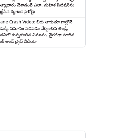
త్యాచారం చేశాడంటే ఎలా, మహిళ పిటిషన్‌ను
ట్టేసిన కర్ణాటక హైకోర్టు
lane Crash Video: బీరు తాగుతూ గాల్లోనే
ొడుక్కి విమానం నడపడం నేర్పించిన తండ్రి,
డవిలో కుప్పకూలిన విమానం, వైరల్‌గా మారిన
రంక్‌ అండ్ డ్రైవ్ వీడియో