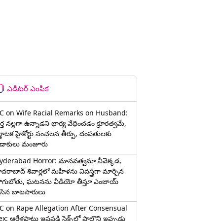
ఎడిటర్ ఎంపిక
C on Wife Racial Remarks on Husband:
్త న‌ల్ల‌గా ఉన్నాడ‌ని భార్య వేధించ‌డం క్రూర‌త్వ‌మే,
ర్ణాటక హైకోర్టు సంచలన తీర్పు, దంపతులకు
ిడాకులు మంజూరు
yderabad Horror: మానవత్వమా నీవెక్కడ,
ైదరాబాద్ శివార్లలో మహిళను వివస్త్రగా మార్చిన
ాగుబోతు, ఘటనను వీడియో తీస్తూ ఎంజాయ్
ేసిన బాటసారులు
C on Rape Allegation After Consensual
x: ఆరేళ్లపాటు ఇష్టపడి సెక్స్‌లో పాల్గొని ఇప్పుడు