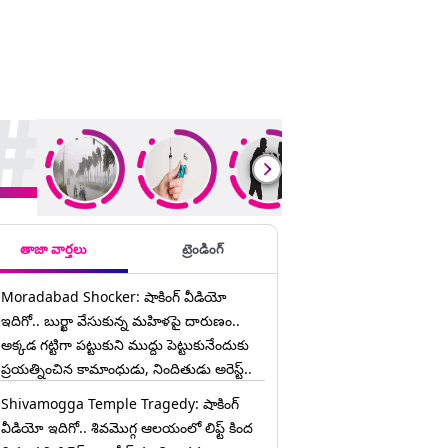
ding Stories
తాజా వార్తలు
ట్రెండింగ్
Moradabad Shocker: షాకింగ్ వీడియో
ఇదిగో.. బుర్ఖా వేసుకున్న మహిళపై దారుణం..
అక్కడ గట్టిగా పట్టుకుని ముద్దు పెట్టుకునేందుకు
ప్రయత్నించిన కామాంధుడు, నిందితుడు అరెస్ట్..
Shivamogga Temple Tragedy: షాకింగ్
వీడియో ఇదిగో.. శివమొగ్గ ఆలయంలో లిఫ్ట్ కింద