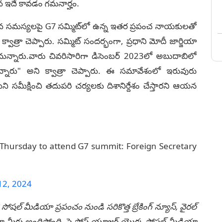
యటన ఇదే కావడం గమనార్హం.
యమైన సమస్యలపై G7 సమ్మిట్‌లో ఉన్న ఇతర ప్రపంచ నాయకులతో
్వాత్రా చెప్పారు. సమ్మిట్ సందర్భంగా, ప్రధాని మోదీ జార్జియా
చనున్నారు.వారు చివరిసారిగా డిసెంబర్ 2023లో అబుదాబిలో
్నారు" అని క్వాత్రా చెప్పారు. ఈ సమావేశంలో ఇరువురు
యిని సమీక్షించి తదుపరి చర్యలకు దిశానిర్దేశం చేస్తారని ఆయన
n Thursday to attend G7 summit: Foreign Secretary
12, 2024
 సోషల్ మీడియా ప్రపంచం నుండి సరికొత్త బ్రేకింగ్ న్యూస్, వైరల్
ీకు అందిస్తోంది. పై పోస్ట్ యూజర్ యొక్క సోషల్ మీడియా