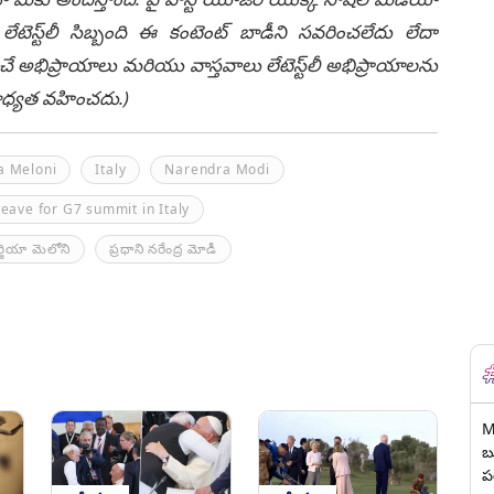
టెస్ట్‌లీ సిబ్బంది ఈ కంటెంట్ బాడీని సవరించలేదు లేదా
చే అభిప్రాయాలు మరియు వాస్తవాలు లేటెస్ట్‌లీ అభిప్రాయాలను
ి బాధ్యత వహించదు.)
a Meloni
Italy
Narendra Modi
eave for G7 summit in Italy
ర్జియా మెలోని
ప్రధాని నరేంద్ర మోడీ
M
బ
ప