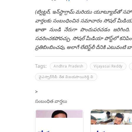
(ట్విట్టర్, ఇన్‌స్టాగ్రామ్ మరియు యూట్యూబ్‌తో సహా
వార్తలకు సంబంధించిన సమాచారం సోషల్ మీడియా మ
ఖాతా నుండి నేరుగా పొందుపరచడం జరిగింది. లే
సవరించకపోవచ్చు. సోషల్ మీడియా పోస్ట్‌లో కనిపిం
ప్రతిబింబించవు, అలాగే లేటెస్ట్‌లీ దీనికి ఎటువంట
Tags:
Andhra Pradesh
Vijayasai Reddy
వైఎస్సార్‌సీపీ నేత విజయసాయిరెడ్డి వి
>
సంబంధిత వార్తలు