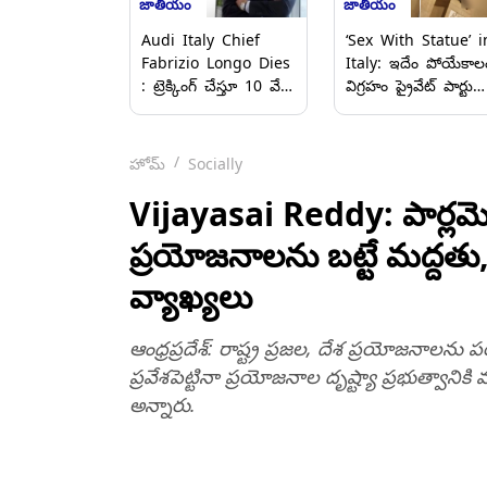
జాతీయం
జాతీయం
‘Sex With Statue’ i
Audi Italy Chief
Italy: ఇదేం పోయేకాల
Fabrizio Longo Dies
విగ్రహం ప్రైవేట్ పార్టుత
: ట్రెక్కింగ్ చేస్తూ 10 వేల
సెక్స్ చేసిన మహిళ,
అడుగుల ఎత్తులో నుంచి
ఇటలీలో షాకింగ్ చిత్రాల
కింద పడిన ఆడి కార్ల
వెలుగులోకి..
ఇటలీ బాస్ ఫాబ్రిజియో
హోమ్
Socially
లాంగో, అక్కడికక్కడే
మృతి
Vijayasai Reddy: పార్లమెంట్‌
ప్రయోజనాలను బట్టే మద్దతు,
వ్యాఖ్యలు
ఆంధ్రప్రదేశ్‌: రాష్ట్ర ప్రజల, దేశ ప్రయోజనాలను 
ప్రవేశపెట్టినా ప్రయోజనాల దృష్ట్యా ప్రభుత్వానిక
అన్నారు.