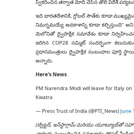
స్వీకరించిన తర్వాత మోదీ చేసిన తొలి విదేశీ పర్
ఇది భారతదేశానికి, గ్లోబల్ సౌత్‌కు కూడా ముఖ్
నిమగ్నమయ్యే అవకాశాన్ని కూడా కల్పిస్తుంది" అని క
మెలోనితో ద్వైపాక్షిక సమావేశం కూడా నిర్వహిం
జరిగిన COP28 సమ్మిట్ సందర్భంగా కలుసుకున
ప్రధానమంత్రులు ద్వైపాక్షిక సంబంధాల పూర్తి స్థా
అన్నారు.
Here's News
PM Narendra Modi will leave for Italy o
Kwatra
— Press Trust of India (@PTI_News)
June 
(ట్విట్టర్, ఇన్‌స్టాగ్రామ్ మరియు యూట్యూబ్‌తో సహా
వార్తలకు సంబంధించిన సమాచారం సోషల్ మీడియా మ