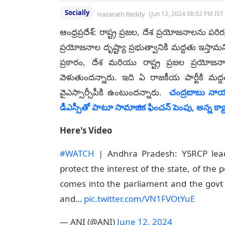
Socially
Hazarath Reddy
|
Jun 12, 2024 08:52 PM IST
ఆంధ్రప్రదేశ్‌: రాష్ట్ర ప్రజల, దేశ ప్రయోజనాలను పరిర
ప్రయోజనాల దృష్ట్యా ప్రభుత్వానికి మద్దతు ఇస్తామన
ప్రకారం, దేశ మరియు రాష్ట్ర ప్రజల ప్రయోజనాలన
వెళుతుందన్నారు. ఇది ఏ రాజకీయ పార్టీకి మద్ద
వైఎస్సార్సీపీకి ఉంటుందన్నారు.
చంద్ర‌బాబు నాయ
డీఎస్సీతో పాటూ సామాజిక ఫించ‌న్ పెంపు, అన్న క్యాంట
Here's Video
#WATCH
| Andhra Pradesh: YSRCP leade
protect the interest of the state, of the 
comes into the parliament and the govt wo
and…
pic.twitter.com/VN1FVOtYuE
— ANI (@ANI)
June 12, 2024