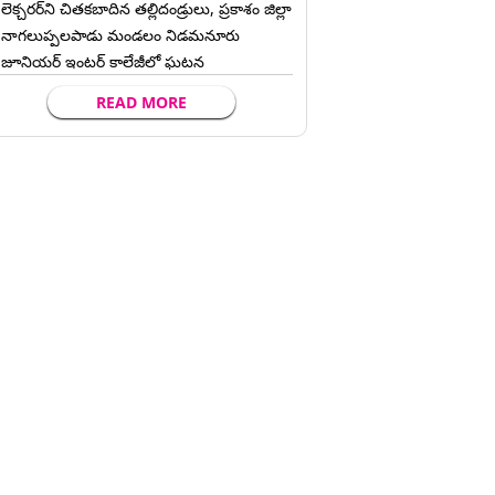
లెక్చ‌ర‌ర్‌ని చిత‌క‌బాదిన త‌ల్లిదండ్రులు, ప్రకాశం జిల్లా
నాగలుప్పలపాడు మండలం నిడమనూరు
జూనియర్ ఇంటర్ కాలేజీలో ఘటన
READ MORE