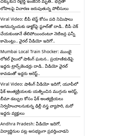
చిక్కుకుని రిటైర్డ్ ఇంజినీర్ మృతి.. భద్రతా
లోపాలపై విచారణ జరుపుతున్న పోలీసులు
Viral Video: బీపీ టెస్ట్‌ కోసం పది నిమిషాలు
ఆగమన్నందుకు డాక్టర్‌పై స్టూల్‌తో దాడి.. బీపీ చెక్
చేయకుండానే తేలిపోయిందంటూ నెటిజన్ల ఫన్నీ
కామెంట్లు.. వైరల్ వీడియో ఇదిగో..
Mumbai Local Train Shocker: ముంబై
లోకల్ రైలులో షాకింగ్ ఘటన.. ప్రయాణికుడిపై
ఇద్దరు ట్రాన్స్‌జెండర్లు దాడి.. వీడియో వైరల్
కావడంతో ఇద్దరు అరెస్ట్..
Viral Video: షాకింగ్ వీడియో ఇదిగో, యూపీలో
ఫేక్ అంత్యక్రియలకు యత్నించిన ముగ్గురు అరెస్ట్,
బీమా డబ్బుల కోసం ఫేక్ అంత్యక్రియలు
నిర్వహించాలనుకున్న ఢిల్లీ వస్త్ర వ్యాపారి, మరో
ఇద్దరు వ్యక్తులు
Andhra Pradesh: వీడియో ఇదిగో,
విద్యార్థినుల పట్ల అసభ్యంగా ప్రవర్తించాడని