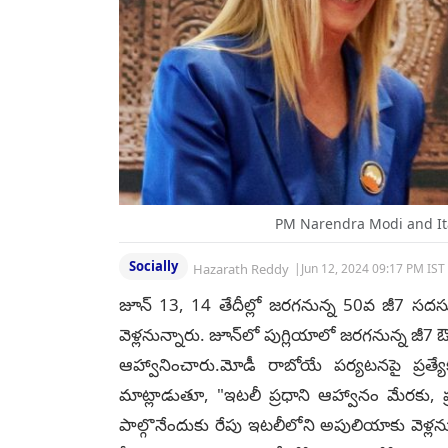
PM Narendra Modi and Ita
Socially
Hazarath Reddy
|
Jun 12, 2024 09:17 PM IST
జూన్ 13, 14 తేదీల్లో జరగనున్న 50వ జీ7 సదస్స
వెళ్లనున్నారు. జూన్‌లో పుగ్లియాలో జరగనున్న జీ7 ఔట
ఆహ్వానించారు.మోడీ రాబోయే పర్యటనపై ప్రత్యేక 
మాట్లాడుతూ, "ఇటలీ ప్రధాని ఆహ్వానం మేరకు, ప
పాల్గొనేందుకు రేపు ఇటలీలోని అపులియాకు వెళ్ల