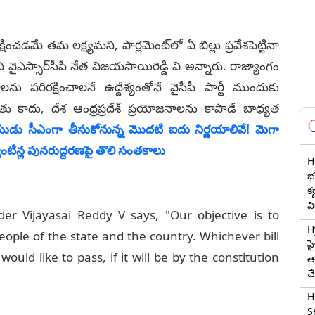
క్షించడమే తమ లక్ష్యమని, పార్లమెంట్‌లో ఏ బిల్లు ప్రవేశపెట్టినా
ి వైఎస్సార్‌సీపీ నేత విజయసాయిరెడ్డి వి అన్నారు. రాజ్యాంగం
ు పరిరక్షించాలనే ఉద్దేశ్యంతోనే వైసీపీ పార్టీ ముందుకు
తు కాదు, దేశ ఆంధ్రప్రదేశ్ ప్రయోజనాలను కాపాడే బాధ్యత
ుడు సీఎంగా తీసుకోనున్న మొద‌టి ఐదు నిర్ణ‌యాలివే! మెగా
ిన్ల పున‌రుద్ద‌ర‌ణ‌పై తొలి సంత‌కాలు
H
భర
క
వ
r Vijayasai Reddy V says, "Our objective is to
H
people of the state and the country. Whichever bill
హ
uld like to pass, if it will be by the constitution
త
చ
H
Se