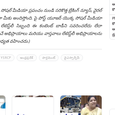
అ
కొ
 సోషల్ మీడియా ప్రపంచం నుండి సరికొత్త బ్రేకింగ్ న్యూస్, వైరల్
ీకు అందిస్తోంది. పై పోస్ట్ యూజర్ యొక్క సోషల్ మీడియా
P
క
టెస్ట్‌లీ సిబ్బంది ఈ కంటెంట్ బాడీని సవరించలేదు లేదా
అ
చే అభిప్రాయాలు మరియు వాస్తవాలు లేటెస్ట్‌లీ అభిప్రాయాలను
డ్
ి బాధ్యత వహించదు.)
YSRCP
ఆంధ్రప్రదేశ్
పార్లమెంట్‌
వైఎస్సార్సీపీ