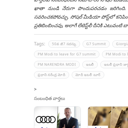
ఖాతా నుండి నేరుగా పొందుపరచడం జరిగింది. లే
సవరించకపోవచ్చు. సోషల్ మీడియా పోస్ట్‌లో కనిపిం
ప్రతిబింబించవు, అలాగే లేటెస్ట్‌లీ దీనికి ఎటువంట
Tags:
50వ జీ7 సదస్సు
G7 Summit
Giorgi
PM Modi to leave for G7 summit
PM Modi to l
PM NARENDRA MODI
ఇటలీ
ఇటలీ ప్రధాని జా
ప్రధాని నరేంద్ర మోదీ
మోదీ ఇటలీ టూర్
>
సంబంధిత వార్తలు