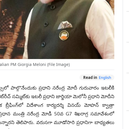
lian PM Giorgia Meloni (File Image)
Read in
English
ులో పాల్గొనేందుకు ప్రధాని నరేంద్ర మోదీ గురువారం ఇటలీకి
్‌రీచ్ సమ్మిట్‌కు ఇటలీ ప్రధాని జార్జియా మెలోనీ ప్రధాని మోదీని
బ్రీఫింగ్‌లో విదేశాంగ కార్యదర్శి వినయ్ మోహన్ క్వాత్రా
్రధాన మంత్రి నరేంద్ర మోడీ 50వ G7 శిఖరాగ్ర సమావేశంలో
నున్నారని తెలిపారు. వరుసగా మూడోసారి ప్రధానిగా బాధ్యతలు