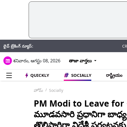
లైవ్ బ్రేకింగ్ న్యూస్:
CRPF: గతేడాది 59
శనివారం, ఆగస్టు 08, 2026
తాజా వార్తలు
QUICKLY
SOCIALLY
రాష్ట్రీయం
హోమ్
Socially
PM Modi to Leave for 
మూడవసారి ప్రధానిగా బాధ్య
తొలిసారిగా విదేశీ పర్యటనకు