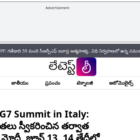
Advertisement
 మంది సీఆర్పీఎఫ్ జ‌వాన్ల ఆత్మ‌హ‌త్య.. విధి నిర్వహణలో ఉన్న సమయంలోనే ఎక్క
జాతీయం
ప్రపంచం
టెక్నాలజీ
ఆటోమొబైల్స్
G7 Summit in Italy:
తలు స్వీకరించిన తర్వాత
 మోదీ, జూన్ 13, 14 తేదీల్లో