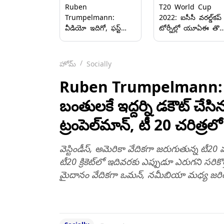
Ruben
T20 World Cup
Trumpelmann:
2022: ఐసీసీ వరల్డ్‌కప్‌
వీడియో ఇదిగో, ఫస్ట్
టోర్నీల్లో యూఏఈ తొల
రెండు బంతులకే ఇద్దర్ని
విజయం, నమీబియాపై
డకౌట్ చేసిన నమీబియా
ఏడు పరుగుల తేడాతో
పేసర్ రూబెన్
విక్టరీ, సూపర్‌ 12
హోమ్
Socially
ట్రంపెల్‌మాన్, టీ 20
రౌండ్‌లోకి నెదర్లాండ్స్‌
చరిత్రలో ఇదే తొలిసారి
Ruben Trumpelmann: వీడ
బంతులకే ఇద్దర్ని డకౌట్ చే
ట్రంపెల్‌మాన్, టీ 20 చరిత్రల
వెస్టిండీస్, అమెరికా వేదికగా జరుగుతున్న టీ20
టీ20 క్రికెట్‌లో ఇదివరకు ఎప్పుడూ ఎరుగని సరికొత్త 
మైదానం వేదికగా ఒమన్, నమీబియా మధ్య జరిగిన మ