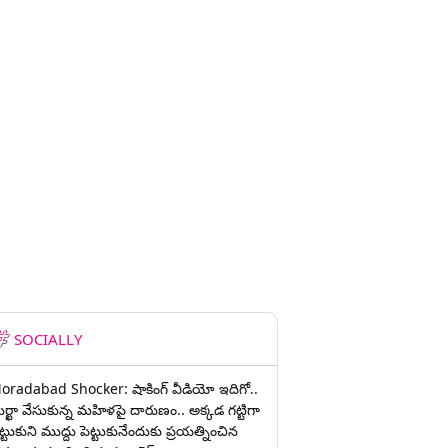
SOCIALLY
oradabad Shocker: షాకింగ్ వీడియో ఇదిగో..
ుర్ఖా వేసుకున్న మహిళపై దారుణం.. అక్కడ గట్టిగా
ట్టుకుని ముద్దు పెట్టుకునేందుకు ప్రయత్నించిన