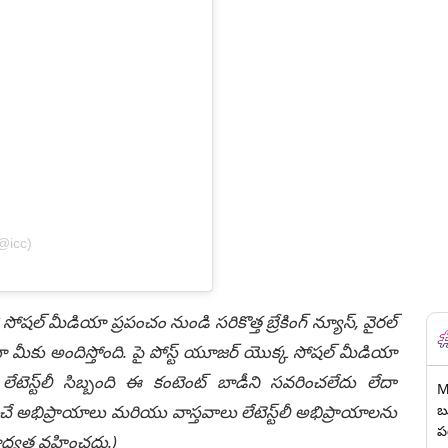
@icc)
 సోషల్ మీడియా ప్రపంచం నుండి సరికొత్త బ్రేకింగ్ న్యూస్, వైరల్
ీకు అందిస్తోంది. పై పోస్ట్ యూజర్ యొక్క సోషల్ మీడియా
టెస్ట్‌లీ సిబ్బంది ఈ కంటెంట్ బాడీని సవరించలేదు లేదా
M
చే అభిప్రాయాలు మరియు వాస్తవాలు లేటెస్ట్‌లీ అభిప్రాయాలను
బ
ప
ి బాధ్యత వహించదు.)