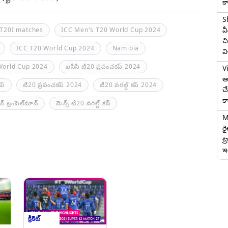
క
S
వ
T20I matches
ICC Men's T20 World Cup 2024
చి
ICC T20 World Cup 2024
Namibia
వ
World Cup 2024
ఐసీసీ టీ20 ప్రపంచకప్‌ 2024
V
ఆగ
ప్
టీ20 ప్రపంచకప్ 2024
టీ20 వరల్డ్ కప్ 2024
చ
క
 ట్రంపెల్‌మాన్
మెన్స్ టీ20 వరల్డ్ కప్
M
ర
ట్
ఇద
క్రికెట్