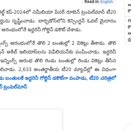
Read in
English
అ
కొ
రల్డ్ కప్-2024లో నమీబియా పేసర్ రూబెన్ ట్రంపెల్‌మాన్ టీ20
ర్డును సృష్టించాడు. బార్బడోస్‌లోని కెన్సింగ్టన్ ఓవల్‌ మైదానం
P
క
ంభంలోనే ఇద్దరినీ గోల్డెన్ డకౌట్‌ చేశాడు.
అ
డ్
ంగ్స్ ఆరంభంలోనే తొలి 2 బంతుల్లో 2 వికెట్లు తీశాడు. తొలి
ెన్ అకిబ్ ఇలియాస్‌‌లను పెవీలియన్‌కు పంపించాడు. ఇద్దరినీ
ో ఇన్నింగ్స్ ఆరంభ తొలి రెండు బంతుల్లో రెండు వికెట్లు తీసిన
ిలిచాడు. 2,633 అంతర్జాతీయ టీ20 మ్యాచ్‌ల్లో ఈ విధంగా
ండు బంతులకే ఇద్దరినీ గోల్డెన్ డకౌట్‌గా పంపాడు, టీ20 చరిత్రలో
్ ట్రంపెల్‌మాన్