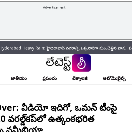
Advertisement
vy Rain: హైదరాబాద్‌ నగరాన్ని ఒక్కసారిగా ముంచెత్తిన వాన.. పలు ప్రాంతాల్లో భా
జాతీయం
ప్రపంచం
టెక్నాలజీ
ఆటోమొబైల్స్
r: వీడియో ఇదిగో, ఒమ‌న్ టీంపై
 వ‌ర‌ల్డ్‌క‌ప్‌లో ఉత్కంఠభరిత
న్న నమీబియా