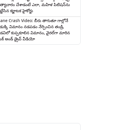
త్యాచారం చేశాడంటే ఎలా, మహిళ పిటిషన్‌ను
ట్టేసిన కర్ణాటక హైకోర్టు
lane Crash Video: బీరు తాగుతూ గాల్లోనే
ొడుక్కి విమానం నడపడం నేర్పించిన తండ్రి,
డవిలో కుప్పకూలిన విమానం, వైరల్‌గా మారిన
రంక్‌ అండ్ డ్రైవ్ వీడియో