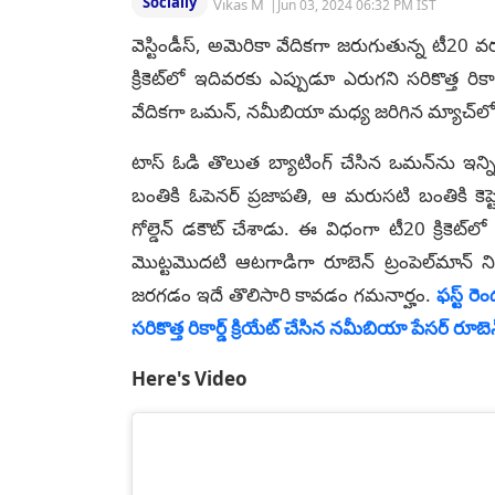
Socially
Vikas M
|
Jun 03, 2024 06:32 PM IST
వెస్టిండీస్, అమెరికా వేదికగా జరుగుతున్న టీ20 వ
క్రికెట్‌లో ఇదివరకు ఎప్పుడూ ఎరుగని సరికొత్త రికా
వేదికగా ఒమన్, నమీబియా మధ్య జరిగిన మ్యాచ్‌లో ఆర
టాస్ ఓడి తొలుత బ్యాటింగ్ చేసిన ఒమన్‌ను ఇన్ని
బంతికి ఓపెనర్ ప్రజాపతి, ఆ మరుసటి బంతికి కెప్ట
గోల్డెన్ డకౌట్‌ చేశాడు. ఈ విధంగా టీ20 క్రికెట్‌ల
మొట్టమొదటి ఆటగాడిగా రూబెన్ ట్రంపెల్‌మాన్ న
జరగడం ఇదే తొలిసారి కావడం గమనార్హం.
ఫస్ట్ రె
సరికొత్త రికార్డ్ క్రియేట్ చేసిన నమీబియా పేసర్ రూబెన
Here's Video