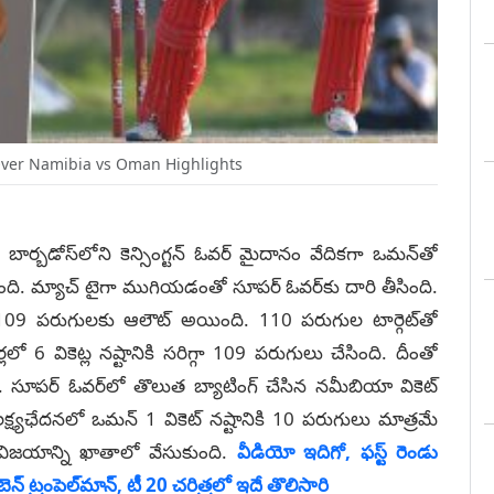
ver Namibia vs Oman Highlights
ం బార్బడోస్‌‌లోని కెన్సింగ్టన్ ఓవర్ మైదానం వేదికగా ఒమన్‌తో
ించింది. మ్యాచ్ టైగా ముగియడంతో సూపర్ ఓవర్‌కు దారి తీసింది.
109 ప‌రుగుల‌కు ఆలౌట్ అయింది. 110 ప‌రుగుల టార్గెట్‌తో
ో 6 వికెట్ల న‌ష్టానికి సరిగ్గా 109 ప‌రుగులు చేసింది. దీంతో
 సూప‌ర్ ఓవ‌ర్‌లో తొలుత బ్యాటింగ్ చేసిన న‌మీబియా వికెట్
క్ష్య‌ఛేద‌న‌లో ఒమ‌న్ 1 వికెట్ న‌ష్టానికి 10 పరుగులు మాత్ర‌మే
ిజయాన్ని ఖాతాలో వేసుకుంది.
వీడియో ఇదిగో, ఫస్ట్ రెండు
్ ట్రంపెల్‌మాన్, టీ 20 చరిత్రలో ఇదే తొలిసారి