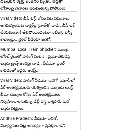
చిక్కుకుని రిటైర్డ్ ఇంజినీర్ మృతి.. భద్రతా
లోపాలపై విచారణ జరుపుతున్న పోలీసులు
Viral Video: బీపీ టెస్ట్‌ కోసం పది నిమిషాలు
ఆగమన్నందుకు డాక్టర్‌పై స్టూల్‌తో దాడి.. బీపీ చెక్
చేయకుండానే తేలిపోయిందంటూ నెటిజన్ల ఫన్నీ
కామెంట్లు.. వైరల్ వీడియో ఇదిగో..
Mumbai Local Train Shocker: ముంబై
లోకల్ రైలులో షాకింగ్ ఘటన.. ప్రయాణికుడిపై
ఇద్దరు ట్రాన్స్‌జెండర్లు దాడి.. వీడియో వైరల్
కావడంతో ఇద్దరు అరెస్ట్..
Viral Video: షాకింగ్ వీడియో ఇదిగో, యూపీలో
ఫేక్ అంత్యక్రియలకు యత్నించిన ముగ్గురు అరెస్ట్,
బీమా డబ్బుల కోసం ఫేక్ అంత్యక్రియలు
నిర్వహించాలనుకున్న ఢిల్లీ వస్త్ర వ్యాపారి, మరో
ఇద్దరు వ్యక్తులు
Andhra Pradesh: వీడియో ఇదిగో,
విద్యార్థినుల పట్ల అసభ్యంగా ప్రవర్తించాడని