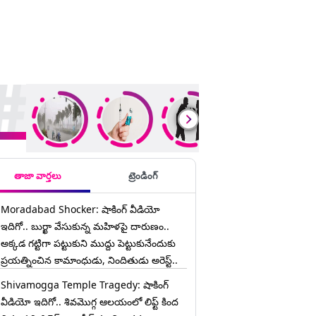
ding Stories
తాజా వార్తలు
ట్రెండింగ్
Moradabad Shocker: షాకింగ్ వీడియో
ఇదిగో.. బుర్ఖా వేసుకున్న మహిళపై దారుణం..
అక్కడ గట్టిగా పట్టుకుని ముద్దు పెట్టుకునేందుకు
ప్రయత్నించిన కామాంధుడు, నిందితుడు అరెస్ట్..
Shivamogga Temple Tragedy: షాకింగ్
వీడియో ఇదిగో.. శివమొగ్గ ఆలయంలో లిఫ్ట్ కింద