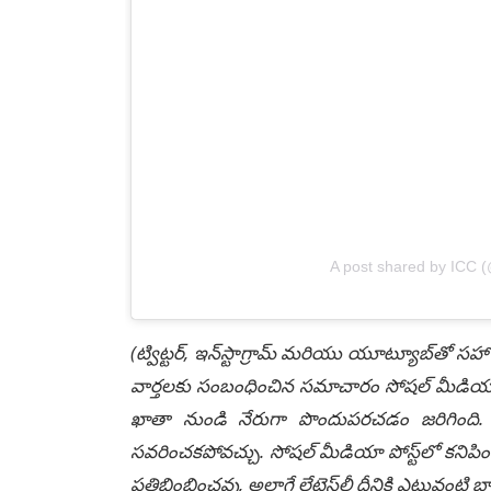
A post shared by ICC (
(ట్విట్టర్, ఇన్‌స్టాగ్రామ్ మరియు యూట్యూబ్‌తో సహా
వార్తలకు సంబంధించిన సమాచారం సోషల్ మీడియా మ
ఖాతా నుండి నేరుగా పొందుపరచడం జరిగింది. లే
సవరించకపోవచ్చు. సోషల్ మీడియా పోస్ట్‌లో కనిపిం
ప్రతిబింబించవు, అలాగే లేటెస్ట్‌లీ దీనికి ఎటువంట