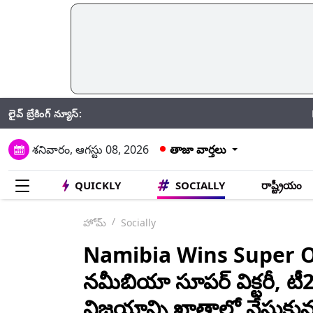
లైవ్ బ్రేకింగ్ న్యూస్:
Hyderabad Hea
శనివారం, ఆగస్టు 08, 2026
తాజా వార్తలు
QUICKLY
SOCIALLY
రాష్ట్రీయం
హోమ్
Socially
Namibia Wins Super Ove
నమీబియా సూపర్ విక్టరీ, టీ20
విజయాన్ని ఖాతాలో వేసుకు