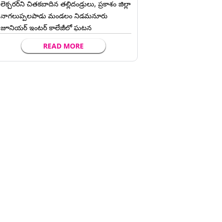
లెక్చ‌ర‌ర్‌ని చిత‌క‌బాదిన త‌ల్లిదండ్రులు, ప్రకాశం జిల్లా
నాగలుప్పలపాడు మండలం నిడమనూరు
జూనియర్ ఇంటర్ కాలేజీలో ఘటన
READ MORE