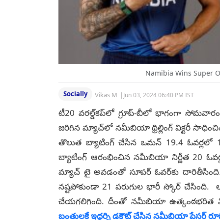
Namibia Wins Super O
Socially
Vikas M
|
Jun 03, 2024 06:40 PM IST
టీ20 వ‌ర‌ల్డ్‌క‌ప్‌లో గ్రూప్-బీలో భాగంగా సోమవార
జరిగిన మ్యాచ్‌లో నమీబియా థ్రిల్లింగ్ విక్టరీ సాధ
తొలుత బ్యాటింగ్ చేసిన ఒమ‌న్ 19.4 ఓవ‌ర్ల‌లో 
బ్యాటింగ్ ఆరంభించిన న‌మీబియా నిర్ణీత 20 ఓవ‌ర్లల
మ్యాచ్ టై అవడంతో సూపర్ ఓవర్‌కు దారితీసింది.
న‌ష్ట‌పోకుండా 21 ప‌రుగుల భారీ స్కోర్ చేసింది. ల‌
చేయగలిగింది. దీంతో నమీబియా ఉత్కంఠభరిత వ
బంతులకే ఇద్దర్ని డకౌట్ చేసిన నమీబియా పేసర్ రూబెన