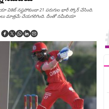
ా వికెట్ న‌ష్ట‌పోకుండా 21 ప‌రుగుల భారీ స్కోర్ చేసింది.
 పరుగులు మాత్ర‌మే చేయగలిగింది. దీంతో నమీబియా
Tren