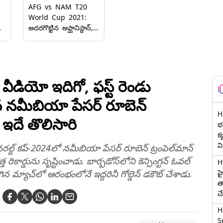
AFG vs NAM T20
World Cup 2021:
అదరగొట్టిన అఫ్ఘానిస్థాన్‌,
ి
నమీబియాపై 62
పరుగుల తేడాతో ఘన
విజయం, ప్లేయర్‌ ఆఫ్‌ ది
మ్యాచ్‌ నవీన్‌వుల్‌ హక్‌
ియో ఇదిగో, ఫస్ట్ రెండు
సిన నమీబియా పేసర్ రూబెన్
H
ో ఇదే తొలిసారి
భర
క
వ
 వరల్డ్ కప్-2024లో నమీబియా పేసర్ రూబెన్ ట్రంపెల్‌మాన్
రికార్డును సృష్టించాడు. బార్బడోస్‌లోని కెన్సింగ్టన్ ఓవల్‌
H
హ
్యాచ్‌లో ఆరంభంలోనే ఇద్దరినీ గోల్డెన్ డకౌట్‌ చేశాడు.
త
చ
H
Se