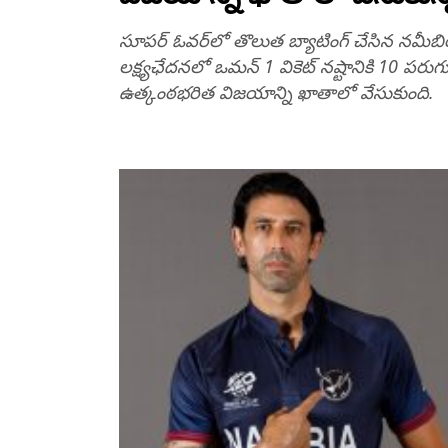
సూప‌ర్ ఓవ‌ర్‌లో తొలుత బ్యాటింగ్ చేసిన న‌మీబియ
ల‌క్ష్య‌ఛేద‌న‌లో ఒమ‌న్ 1 వికెట్ న‌ష్టానికి 10
ఉత్కంఠభరిత విజయాన్ని ఖాతాలో వేసుకుంది.