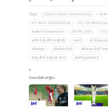
Tags:
2024 ICC Men's T20 World Cup
2634 
ICC Men’s T20 World Cup
ICC T20 World Cup
Ruben Trumpelmann
T20 WC 2024
T20 
ఐసీసీ మెన్స్ టీ20 వరల్డ్ కప్
ఒమన్
టీ 20 ప్రపంచక
నమీబియా
నమీబియా పేసర్
నమీబియా పేసర్ రూబెన్
మెన్స్ టీ20 వరల్డ్ కప్ 2024
రూబెన్ ట్రంపెల్‌మాన్
>
సంబంధిత వార్తలు
క్రికెట్
క్రికెట్