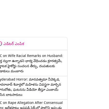
ఎడిటర్ ఎంపిక
C on Wife Racial Remarks on Husband:
్త న‌ల్ల‌గా ఉన్నాడ‌ని భార్య వేధించ‌డం క్రూర‌త్వ‌మే,
ర్ణాటక హైకోర్టు సంచలన తీర్పు, దంపతులకు
ిడాకులు మంజూరు
yderabad Horror: మానవత్వమా నీవెక్కడ,
ైదరాబాద్ శివార్లలో మహిళను వివస్త్రగా మార్చిన
ాగుబోతు, ఘటనను వీడియో తీస్తూ ఎంజాయ్
ేసిన బాటసారులు
C on Rape Allegation After Consensual
x: ఆరేళ్లపాటు ఇష్టపడి సెక్స్‌లో పాల్గొని ఇప్పుడు