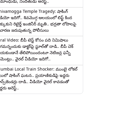
ామాంధుడు, నిందితుడు అరెస్ట్..
hivamogga Temple Tragedy: షాకింగ్
ీడియో ఇదిగో.. శివమొగ్గ ఆలయంలో లిఫ్ట్ కింద
క్కుకుని రిటైర్డ్ ఇంజినీర్ మృతి.. భద్రతా లోపాలపై
ిచారణ జరుపుతున్న పోలీసులు
iral Video: బీపీ టెస్ట్‌ కోసం పది నిమిషాలు
మన్నందుకు డాక్టర్‌పై స్టూల్‌తో దాడి.. బీపీ చెక్
ేయకుండానే తేలిపోయిందంటూ నెటిజన్ల ఫన్నీ
ామెంట్లు.. వైరల్ వీడియో ఇదిగో..
umbai Local Train Shocker: ముంబై లోకల్
ైలులో షాకింగ్ ఘటన.. ప్రయాణికుడిపై ఇద్దరు
రాన్స్‌జెండర్లు దాడి.. వీడియో వైరల్ కావడంతో
్దరు అరెస్ట్..