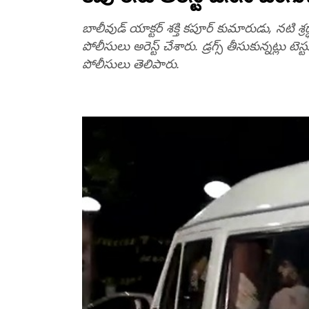
బాలీవుడ్ యాక్టర్ శక్తి కపూర్ కుమారుడు, నటి శ
పోలీసులు అరెస్ట్ చేశారు. డ్రగ్స్ తీసుకున్నట్లు ట
పోలీసులు తెలిపారు.