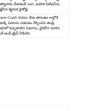
త్యాచారం చేశాడంటే ఎలా, మహిళ పిటిషన్‌ను
ట్టేసిన కర్ణాటక హైకోర్టు
lane Crash Video: బీరు తాగుతూ గాల్లోనే
ొడుక్కి విమానం నడపడం నేర్పించిన తండ్రి,
డవిలో కుప్పకూలిన విమానం, వైరల్‌గా మారిన
రంక్‌ అండ్ డ్రైవ్ వీడియో