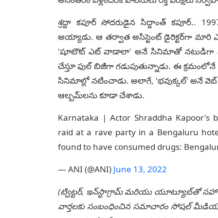
శ్రద్దా కపూర్ సోదరుడైన సిద్దాంత్ కపూర్.. 
అయ్యాడు. ఆ తర్వాత అసిస్టెంట్ డైరెక్టర్‌గా మార
'షూటౌట్ ఎట్ వాడాలా' అనే సినిమాతో నటుడిగా
చేస్తూ ఫుల్ బిజీగా గడుపుతున్నాడు. ఈ క్రమంలోనే 'అ
సినిమాల్లో నటించాడు. అలాగే, 'భవుక్కల్' అనే వెబ్
ఆల్బమ్‌లను కూడా చేశాడు.
Karnataka | Actor Shraddha Kapoor's b
raid at a rave party in a Bengaluru hote
found to have consumed drugs: Bengalur
— ANI (@ANI)
June 13, 2022
(ట్విట్టర్, ఇన్‌స్టాగ్రామ్ మరియు యూట్యూబ్‌తో సహా
వార్తలకు సంబంధించిన సమాచారం సోషల్ మీడియా మ