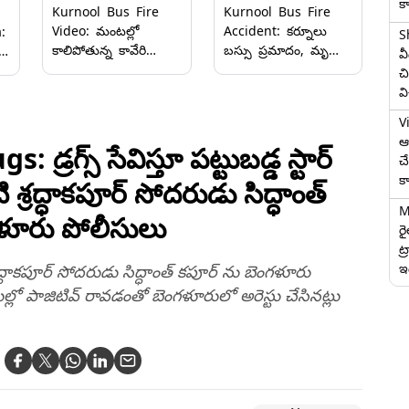
క
Kurnool Bus Fire
Kurnool Bus Fire
Video: మంటల్లో
Accident: కర్నూలు
:
S
కాలిపోతున్న కావేరి
బస్సు ప్రమాదం, మృతుల
వ
ట్రావెల్స్‌ బస్సు వీడియో
కుటుంబాలకు 5 లక్షలు
ో
చి
ఇదిగో, అందరూ
పరిహారం ప్రకటించిన
వ
చూస్తుండగా క్షణాల్లోనే
తెలంగాణ ప్రభుత్వం,
ి
V
పూర్తిగా దగ్ధమైన ప్రైవేట్
గాయపడిన వారికి రూ.2
,
ఆగ
బస్సు, హైదరాబాద్‌
లక్షల ఆర్థికసాయం
గ్స్ సేవిస్తూ పట్టుబడ్డ స్టార్
చ
నుంచి బెంగళూరు
క
 శ్రద్ధాకపూర్ సోదరుడు సిద్ధాంత్
వెళ్తుండగా ఘటన
M
గుళూరు పోలీసులు
ర
ట్
ఇద
్రద్ధాకపూర్ సోదరుడు సిద్ధాంత్ కపూర్ ను బెంగళూరు
ెస్టుల్లో పాజిటివ్ రావడంతో బెంగళూరులో అరెస్టు చేసినట్లు