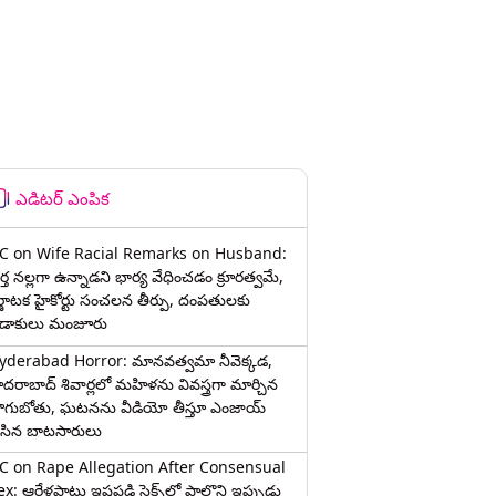
ఎడిటర్ ఎంపిక
C on Wife Racial Remarks on Husband:
్త న‌ల్ల‌గా ఉన్నాడ‌ని భార్య వేధించ‌డం క్రూర‌త్వ‌మే,
ర్ణాటక హైకోర్టు సంచలన తీర్పు, దంపతులకు
ిడాకులు మంజూరు
yderabad Horror: మానవత్వమా నీవెక్కడ,
ైదరాబాద్ శివార్లలో మహిళను వివస్త్రగా మార్చిన
ాగుబోతు, ఘటనను వీడియో తీస్తూ ఎంజాయ్
ేసిన బాటసారులు
C on Rape Allegation After Consensual
x: ఆరేళ్లపాటు ఇష్టపడి సెక్స్‌లో పాల్గొని ఇప్పుడు