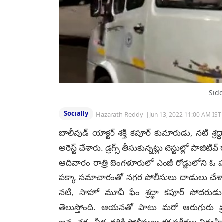
Sid
Socially
Hazarath Reddy
|
Jun 13, 2022 11:00 AM IST
బాలీవుడ్ యాక్టర్ శక్తి కపూర్ కుమారుడు, నటి శ్
అరెస్ట్ చేశారు. డ్రగ్స్ తీసుకున్నట్లు టెస్టుల్లో పా
ఆదివారం రాత్రి బెంగళూరులో ఎంజీ రోడ్డులోని ఓ హోట
పక్కా సమాచారంతో నగర పోలీసులు దాడులు చేశార
నటి, సాహో మూవీ ఫేం శ్రద్ధా కపూర్ సోదరుడు 
తెలుస్తోంది. ఆయనతో పాటు మరో ఆరుగురు ప్రము
అనంతరం వీళ్లందరికీ పోలీసులు రక్త పరీక్షలు నిర్వహి