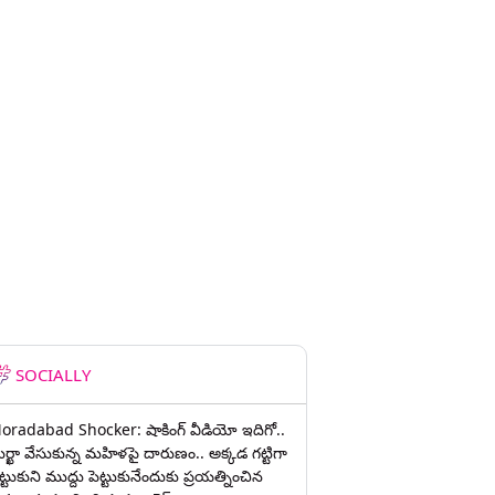
SOCIALLY
oradabad Shocker: షాకింగ్ వీడియో ఇదిగో..
ుర్ఖా వేసుకున్న మహిళపై దారుణం.. అక్కడ గట్టిగా
ట్టుకుని ముద్దు పెట్టుకునేందుకు ప్రయత్నించిన