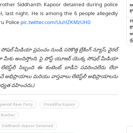
rother Siddhanth Kapoor detained during police
అ
కొ
l, last night. He is among the 6 people allegedly
P
u Police
pic.twitter.com/UuHZKMzUH0
క
అ
డ్
 సోషల్ మీడియా ప్రపంచం నుండి సరికొత్త బ్రేకింగ్ న్యూస్, వైరల్
ీకు అందిస్తోంది. పై పోస్ట్ యూజర్ యొక్క సోషల్ మీడియా
టెస్ట్‌లీ సిబ్బంది ఈ కంటెంట్ బాడీని సవరించలేదు లేదా
చే అభిప్రాయాలు మరియు వాస్తవాలు లేటెస్ట్‌లీ అభిప్రాయాలను
ి బాధ్యత వహించదు.)
lywood Rave Party
Shraddha Kapoor
 Brother
Siddhanth Kapoor Detained