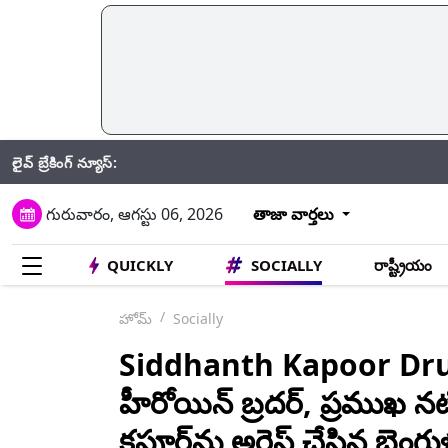
లైవ్ బ్రేకింగ్ న్యూస్:
Total 
గురువారం, ఆగస్టు 06, 2026
తాజా వార్తలు
QUICKLY
SOCIALLY
రాష్ట్రీయం
హోమ్
Socially
Siddhanth Kapoor Drugs: డ్ర
హీరోయిన్ బ్రదర్, ప్రముఖ నటి
కపూర్‌ను అరెస్ట్ చేసిన బెం