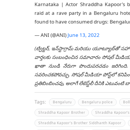
Karnataka | Actor Shraddha Kapoor's b
raid at a rave party in a Bengaluru hote
found to have consumed drugs: Bengalur
— ANI (@ANI)
June 13, 2022
(ట్విట్టర్, ఇన్‌స్టాగ్రామ్ మరియు యూట్యూబ్‌తో సహా
వార్తలకు సంబంధించిన సమాచారం సోషల్ మీడియా మ
ఖాతా నుండి నేరుగా పొందుపరచడం జరిగింది. లే
సవరించకపోవచ్చు. సోషల్ మీడియా పోస్ట్‌లో కనిపిం
ప్రతిబింబించవు, అలాగే లేటెస్ట్‌లీ దీనికి ఎటువంట
Tags:
Bengaluru
Bengaluru police
Bol
Shraddha Kapoor Brother
Shraddha Kapoor’s
Shraddha Kapoor’s Brother Siddhanth Kapoor