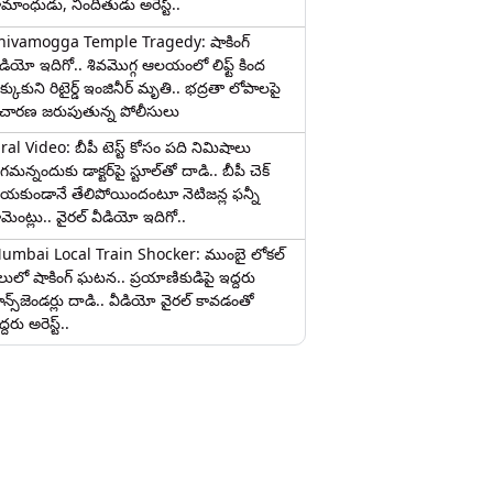
ామాంధుడు, నిందితుడు అరెస్ట్..
hivamogga Temple Tragedy: షాకింగ్
ీడియో ఇదిగో.. శివమొగ్గ ఆలయంలో లిఫ్ట్ కింద
క్కుకుని రిటైర్డ్ ఇంజినీర్ మృతి.. భద్రతా లోపాలపై
ిచారణ జరుపుతున్న పోలీసులు
iral Video: బీపీ టెస్ట్‌ కోసం పది నిమిషాలు
మన్నందుకు డాక్టర్‌పై స్టూల్‌తో దాడి.. బీపీ చెక్
ేయకుండానే తేలిపోయిందంటూ నెటిజన్ల ఫన్నీ
ామెంట్లు.. వైరల్ వీడియో ఇదిగో..
umbai Local Train Shocker: ముంబై లోకల్
ైలులో షాకింగ్ ఘటన.. ప్రయాణికుడిపై ఇద్దరు
రాన్స్‌జెండర్లు దాడి.. వీడియో వైరల్ కావడంతో
్దరు అరెస్ట్..