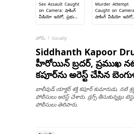
Sex Assault Caught
Murder Attempt
on Camera: షాకింగ్
Caught on Camera
వీడియో ఇదిగో, ప్రభుత్వ
షాకింగ్ వీడియో ఇదిగో,
ఆసుపత్రిలో స్కాన్ కోసం
హత్యాయత్నం కెమెరాల
వెళ్ళిన మహిళకు లైంగిక
రికార్డు, వేగంగా వస్తున్న
వేధింపులు, అక్కడ టచ్
కారు ద్విచక్ర వాహనాన్న
హోమ్
Socially
చేస్తూ దారుణం..
ఢీకొట్టడంతో దంపతులు
కుమారుడికి గాయాలు
Siddhanth Kapoor Drugs: డ్ర
హీరోయిన్ బ్రదర్, ప్రముఖ నటి
కపూర్‌ను అరెస్ట్ చేసిన బెం
బాలీవుడ్ యాక్టర్ శక్తి కపూర్ కుమారుడు, నటి శ
పోలీసులు అరెస్ట్ చేశారు. డ్రగ్స్ తీసుకున్నట్లు ట
పోలీసులు తెలిపారు.