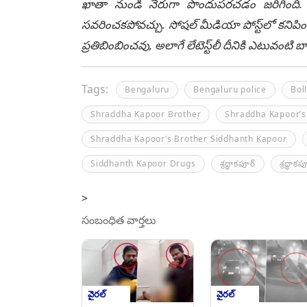
ఖాతా నుండి నేరుగా పొందుపరచడం జరిగింది. లే
సవరించకపోవచ్చు. సోషల్ మీడియా పోస్ట్‌లో కనిపిం
ప్రతిబింబించవు, అలాగే లేటెస్ట్‌లీ దీనికి ఎటువంట
Tags:
Bengaluru
Bengaluru police
Bol
Shraddha Kapoor Brother
Shraddha Kapoor’s
Shraddha Kapoor’s Brother Siddhanth Kapoor
Siddhanth Kapoor Drugs
శ్రద్ధాకపూర్
శ్రద్ధాక
>
సంబంధిత వార్తలు
వైరల్
వైరల్