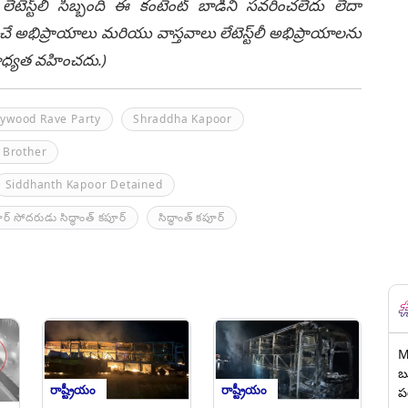
టెస్ట్‌లీ సిబ్బంది ఈ కంటెంట్ బాడీని సవరించలేదు లేదా
చే అభిప్రాయాలు మరియు వాస్తవాలు లేటెస్ట్‌లీ అభిప్రాయాలను
ి బాధ్యత వహించదు.)
lywood Rave Party
Shraddha Kapoor
 Brother
Siddhanth Kapoor Detained
పూర్ సోదరుడు సిద్ధాంత్ కపూర్
సిద్ధాంత్ కపూర్
M
బ
రాష్ట్రీయం
రాష్ట్రీయం
ప