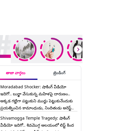
ding Stories
తాజా వార్తలు
ట్రెండింగ్
Moradabad Shocker: షాకింగ్ వీడియో
ఇదిగో.. బుర్ఖా వేసుకున్న మహిళపై దారుణం..
అక్కడ గట్టిగా పట్టుకుని ముద్దు పెట్టుకునేందుకు
ప్రయత్నించిన కామాంధుడు, నిందితుడు అరెస్ట్..
Shivamogga Temple Tragedy: షాకింగ్
వీడియో ఇదిగో.. శివమొగ్గ ఆలయంలో లిఫ్ట్ కింద