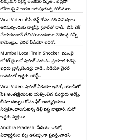
చిక్కుకుని రిటైర్డ్ ఇంజినీర్ మృతి.. భద్రతా
లోపాలపై విచారణ జరుపుతున్న పోలీసులు
Viral Video: బీపీ టెస్ట్‌ కోసం పది నిమిషాలు
ఆగమన్నందుకు డాక్టర్‌పై స్టూల్‌తో దాడి.. బీపీ చెక్
చేయకుండానే తేలిపోయిందంటూ నెటిజన్ల ఫన్నీ
కామెంట్లు.. వైరల్ వీడియో ఇదిగో..
Mumbai Local Train Shocker: ముంబై
లోకల్ రైలులో షాకింగ్ ఘటన.. ప్రయాణికుడిపై
ఇద్దరు ట్రాన్స్‌జెండర్లు దాడి.. వీడియో వైరల్
కావడంతో ఇద్దరు అరెస్ట్..
Viral Video: షాకింగ్ వీడియో ఇదిగో, యూపీలో
ఫేక్ అంత్యక్రియలకు యత్నించిన ముగ్గురు అరెస్ట్,
బీమా డబ్బుల కోసం ఫేక్ అంత్యక్రియలు
నిర్వహించాలనుకున్న ఢిల్లీ వస్త్ర వ్యాపారి, మరో
ఇద్దరు వ్యక్తులు
Andhra Pradesh: వీడియో ఇదిగో,
విద్యార్థినుల పట్ల అసభ్యంగా ప్రవర్తించాడని