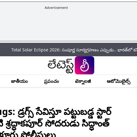
Advertisement
Solar Eclipse 2026: సంపూర్ణ సూర్యగ్రహణం ఎప్పుడు.. భారత్‌లో కనిపిస్తుందా..
జాతీయం
ప్రపంచం
టెక్నాలజీ
ఆటోమొబైల్స్
గ్స్ సేవిస్తూ పట్టుబడ్డ స్టార్
 శ్రద్ధాకపూర్ సోదరుడు సిద్ధాంత్
గుళూరు పోలీసులు