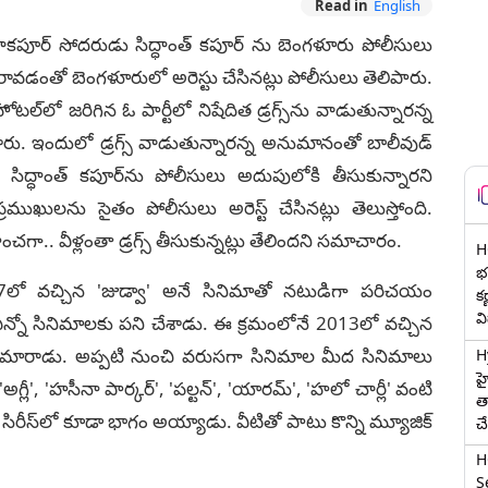
Read in
English
రద్ధాకపూర్ సోదరుడు సిద్ధాంత్ కపూర్ ను బెంగళూరు పోలీసులు
జిటివ్ రావడంతో బెంగళూరులో అరెస్టు చేసినట్లు పోలీసులు తెలిపారు.
ల్‌లో జరిగిన ఓ పార్టీలో నిషేదిత డ్రగ్స్‌ను వాడుతున్నారన్న
ు. ఇందులో డ్రగ్స్ వాడుతున్నారన్న అనుమానంతో బాలీవుడ్
సిద్ధాంత్ కపూర్‌ను పోలీసులు అదుపులోకి తీసుకున్నారని
ఖులను సైతం పోలీసులు అరెస్ట్ చేసినట్లు తెలుస్తోంది.
ంచగా.. వీళ్లంతా డ్రగ్స్ తీసుకున్నట్లు తేలిందని సమాచారం.
H
భర
1997లో వచ్చిన 'జుడ్వా' అనే సినిమాతో నటుడిగా పరిచయం
క
వ
ి ఎన్నో సినిమాలకు పని చేశాడు. ఈ క్రమంలోనే 2013లో వచ్చిన
 మారాడు. అప్పటి నుంచి వరుసగా సినిమాల మీద సినిమాలు
H
హ
గ్లీ', 'హసీనా పార్కర్', 'పల్టన్', 'యారమ్', 'హలో చార్లీ' వంటి
త
 సిరీస్‌లో కూడా భాగం అయ్యాడు. వీటితో పాటు కొన్ని మ్యూజిక్
చ
H
Se