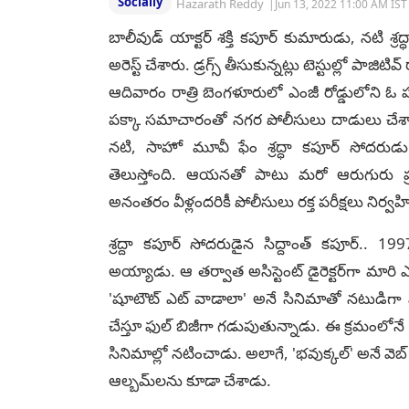
Socially
Hazarath Reddy
|
Jun 13, 2022 11:00 AM IST
బాలీవుడ్ యాక్టర్ శక్తి కపూర్ కుమారుడు, నటి శ్
అరెస్ట్ చేశారు. డ్రగ్స్ తీసుకున్నట్లు టెస్టుల్లో పా
ఆదివారం రాత్రి బెంగళూరులో ఎంజీ రోడ్డులోని ఓ హోట
పక్కా సమాచారంతో నగర పోలీసులు దాడులు చేశార
నటి, సాహో మూవీ ఫేం శ్రద్ధా కపూర్ సోదరుడు 
తెలుస్తోంది. ఆయనతో పాటు మరో ఆరుగురు ప్రము
అనంతరం వీళ్లందరికీ పోలీసులు రక్త పరీక్షలు నిర్వహి
శ్రద్దా కపూర్ సోదరుడైన సిద్దాంత్ కపూర్.. 
అయ్యాడు. ఆ తర్వాత అసిస్టెంట్ డైరెక్టర్‌గా మార
'షూటౌట్ ఎట్ వాడాలా' అనే సినిమాతో నటుడిగా
చేస్తూ ఫుల్ బిజీగా గడుపుతున్నాడు. ఈ క్రమంలోనే 'అ
సినిమాల్లో నటించాడు. అలాగే, 'భవుక్కల్' అనే వెబ్
ఆల్బమ్‌లను కూడా చేశాడు.