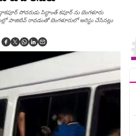
్రద్ధాకపూర్ సోదరుడు సిద్ధాంత్ కపూర్ ను బెంగళూరు
ెస్టుల్లో పాజిటివ్ రావడంతో బెంగళూరులో అరెస్టు చేసినట్లు
Tren