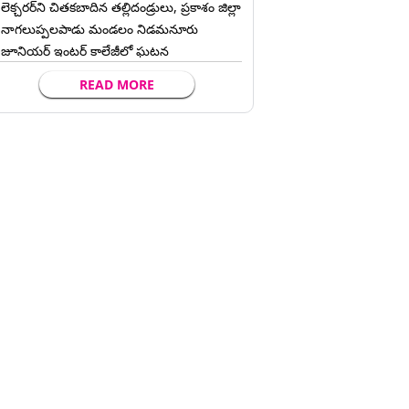
లెక్చ‌ర‌ర్‌ని చిత‌క‌బాదిన త‌ల్లిదండ్రులు, ప్రకాశం జిల్లా
నాగలుప్పలపాడు మండలం నిడమనూరు
జూనియర్ ఇంటర్ కాలేజీలో ఘటన
READ MORE