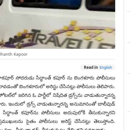
dhanth Kapoor
Read in
English
రద్ధాకపూర్ సోదరుడు సిద్ధాంత్ కపూర్ ను బెంగళూరు పోలీసులు
జిటివ్ రావడంతో బెంగళూరులో అరెస్టు చేసినట్లు పోలీసులు తెలిపారు.
ల్‌లో జరిగిన ఓ పార్టీలో నిషేదిత డ్రగ్స్‌ను వాడుతున్నారన్న
ు. ఇందులో డ్రగ్స్ వాడుతున్నారన్న అనుమానంతో బాలీవుడ్
సిద్ధాంత్ కపూర్‌ను పోలీసులు అదుపులోకి తీసుకున్నారని
ఖులను సైతం పోలీసులు అరెస్ట్ చేసినట్లు తెలుస్తోంది.
ంచగా.. వీళ్లంతా డ్రగ్స్ తీసుకున్నట్లు తేలిందని సమాచారం.