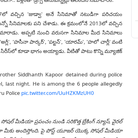
1997లో వచ్చిన 'జుడ్వా' అనే సినిమాతో నటుడిగా పరిచయం
ి ఎన్నో సినిమాలకు పని చేశాడు. ఈ క్రమంలోనే 2013లో వచ్చిన
 మారాడు. అప్పటి నుంచి వరుసగా సినిమాల మీద సినిమాలు
గ్లీ', 'హసీనా పార్కర్', 'పల్టన్', 'యారమ్', 'హలో చార్లీ' వంటి
 సిరీస్‌లో కూడా భాగం అయ్యాడు. వీటితో పాటు కొన్ని మ్యూజిక్
rother Siddhanth Kapoor detained during police
l, last night. He is among the 6 people allegedly
u Police
pic.twitter.com/UuHZKMzUH0
 సోషల్ మీడియా ప్రపంచం నుండి సరికొత్త బ్రేకింగ్ న్యూస్, వైరల్
ీకు అందిస్తోంది. పై పోస్ట్ యూజర్ యొక్క సోషల్ మీడియా