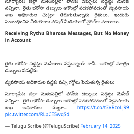
సూర్యాపేట జిల్లా మఠంపల్లిలో ఫోన్‌కు డబ్బులు పడ్డట్టు మెసేజ్
వచ్చినా.. రైతు భరోసా డబ్బులు అకౌంట్లో పడకపోవడంతో వ్యవసాయ
శాఖ అధికారుల చుట్టూ తిరుగుతున్నారు రైతులు. ఇందుకు
సంబంధించిన వీడియోలు సోషల్ మీడియాలో వైరల్‌గా మారాయి.
Receiving Rythu Bharosa Messages, But No Money
in Account
రైతు భరోసా పడ్డట్టు మెసేజులు వస్తున్నాయ్ కానీ.. అకౌంట్లో మాత్రం
డబ్బులు పడట్లేదు
వ్యవసాయ అధికారుల వద్దకు వచ్చి గగ్గోలు పెడుతున్న రైతులు
సూర్యాపేట జిల్లా మఠంపల్లిలో ఫోన్‌కు డబ్బులు పడ్డట్టు మెసేజ్
వచ్చినా.. రైతు భరోసా డబ్బులు అకౌంట్లో పడకపోవడంతో వ్యవసాయ
శాఖ అధికారుల చుట్టూ…
https://t.co/t3VRzoLj99
pic.twitter.com/RLpCE5wqSd
— Telugu Scribe (@TeluguScribe)
February 14, 2025