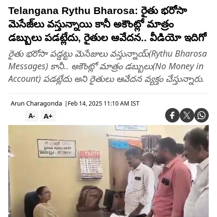
Telangana Rythu Bharosa: రైతు భరోసా
మెసేజ్‌లు వస్తున్నాయి కానీ అకౌంట్లో మాత్రం
డబ్బులు పడట్లేదు, రైతుల ఆవేదన.. వీడియో ఇదిగో
రైతు భరోసా పడ్డట్టు మెసేజులు వస్తున్నాయ్(Rythu Bharosa
Messages) కానీ.. అకౌంట్లో మాత్రం డబ్బులు(No Money in
Account) పడట్లేదు అని రైతులు ఆవేదన వ్యక్తం చేస్తున్నారు.
Arun Charagonda
|
Feb 14, 2025 11:10 AM IST
A+
A-