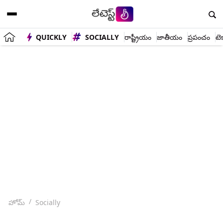
QUICKLY
SOCIALLY
రాష్ట్రీయం
జాతీయం
ప్రపంచం
టె
హోమ్
Socially