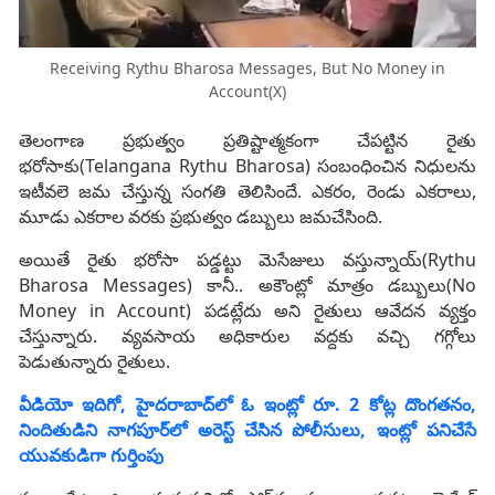
Receiving Rythu Bharosa Messages, But No Money in
Account(X)
తెలంగాణ ప్రభుత్వం ప్రతిష్టాత్మకంగా చేపట్టిన రైతు
భరోసాకు(Telangana Rythu Bharosa) సంబంధించిన నిధులను
ఇటీవలె జమ చేస్తున్న సంగతి తెలిసిందే. ఎకరం, రెండు ఎకరాలు,
మూడు ఎకరాల వరకు ప్రభుత్వం డబ్బులు జమచేసింది.
అయితే రైతు భరోసా పడ్డట్టు మెసేజులు వస్తున్నాయ్(Rythu
Bharosa Messages) కానీ.. అకౌంట్లో మాత్రం డబ్బులు(No
Money in Account) పడట్లేదు అని రైతులు ఆవేదన వ్యక్తం
చేస్తున్నారు. వ్యవసాయ అధికారుల వద్దకు వచ్చి గగ్గోలు
పెడుతున్నారు రైతులు.
వీడియో ఇదిగో, హైదరాబాద్‌లో ఓ ఇంట్లో రూ. 2 కోట్ల దొంగతనం,
నిందితుడిని నాగపూర్‌లో అరెస్ట్ చేసిన పోలీసులు, ఇంట్లో పనిచేసే
యువకుడిగా గుర్తింపు