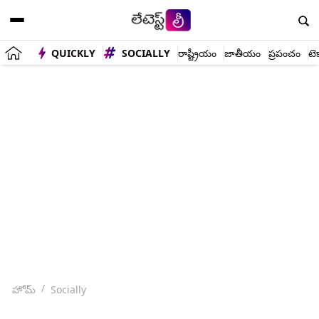
QUICKLY
SOCIALLY
రాష్ట్రీయం
జాతీయం
ప్రపంచం
టె
హోమ్
Socially