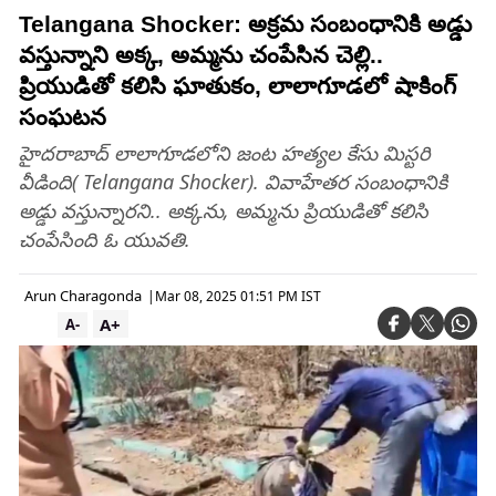
Telangana Shocker: అక్రమ సంబంధానికి అడ్డు
వస్తున్నాని అక్క, అమ్మను చంపేసిన చెల్లి..
ప్రియుడితో కలిసి ఘాతుకం, లాలాగూడలో షాకింగ్
సంఘటన
హైదరాబాద్ లాలాగూడలోని జంట హత్యల కేసు మిస్టరి
వీడింది( Telangana Shocker). వివాహేతర సంబంధానికి
అడ్డు వస్తున్నారని.. అక్కను, అమ్మను ప్రియుడితో కలిసి
చంపేసింది ఓ యువతి.
Arun Charagonda
|
Mar 08, 2025 01:51 PM IST
A+
A-