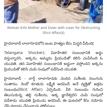
Woman Kills Mother and Sister with Lover for Obstructing
Illicit Affair(X)
హైదరాబాద్ లాలాగూడలోని జంట హత్యల కేసు మిస్టరి వీడింది(
Telangana Shocker). వివాహేతర సంబంధానికి అడ్డు
వస్తున్నారని.. అక్కను, అమ్మను ప్రియుడితో కలిసి చంపేసింది ఓ
యువతి. తన వివాహేతర సంబంధానికి అడ్డుగా వస్తోందని అక్కను
ప్రియుడితో కలిసి చంపి సంపులో పడేసింది యువతి.
హైదరాబాద్ - నార్త్ లాలాగూడకు చెందిన సుశీలకు నలుగురు
సంతానం. రెండో కూతురు లక్ష్మీకి అరవింద్ అనే వ్యక్తితో అక్రమ
సంబంధం(Illicit Affair) ఏర్పడింది. వీరి సంబంధం గురించి
తెలుసుకున్న తల్లి సుశీలను, అక్క జ్ఞానేశ్వరిని చంపి సంపులో
పడేశాడు యువతి ప్రియుడు అరవింద్. ఈ ఘటనలో కేసు నమోదు
చేసి దర్యాప్తు చేస్తున్నారు పోలీసులు.