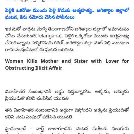
పెళ్లికి ఒకరోజు ముందు పెళ్లి కొడుకు ఆత్మహత్య.. జగిత్యాల జిల్లాలో
ఘటన, కేసు నమోదు చేసిన పోలీసులు
ఇక మరో వార్తను చూస్తే తెలంగాణలోని జగిత్యాల జిల్లాలో అమానుషం
చోటు చేసుకుంది(Telangana). పెళ్లికి ఒక్కరోజు ముందు ఆత్మహత్య
చేసుకున్నాడు పెళ్ళికొడుకు కిరణ్. జగిత్యాల జిల్లా మెట్ పల్లి మండలం
రామచంద్రంపేటలో ఈ ఘటన జరిగింది.
Woman Kills Mother and Sister with Lover for
Obstructing Illicit Affair
వివాహేతర సంబంధానికి అడ్డు వస్తున్నారని.. అక్కను, అమ్మను
ప్రియుడితో కలిసి చంపేసిన యువతి
తన వివాహేతర సంబంధానికి అడ్డుగా వస్తోందని అక్కను ప్రియుడితో
కలిసి చంపి సంపులో పడేసిన యువతి
హైదరాబాద్ - నార్త్ లాలాగూడకు చెందిన సుశీలకు నలుగురు