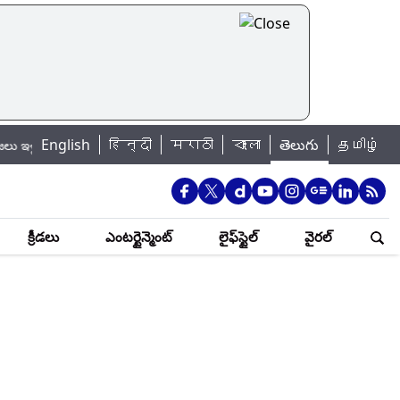
English
हिन्दी
|
मराठी
বাংলা
తెలుగు
தமிழ்
చి బయటకు రావొద్దని సూచన..
Telangana Freebies Row: తెలంగాణ ఆర్థిక పరిస్థ
క్రీడలు
ఎంటర్టైన్మెంట్
లైఫ్‌స్టైల్
వైరల్