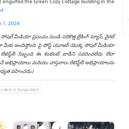
t engulfed the Green Cozy Cottage building in the
Md
 1, 2024
 సోషల్ మీడియా ప్రపంచం నుండి సరికొత్త బ్రేకింగ్ న్యూస్, వైరల్
ీకు అందిస్తోంది. పై పోస్ట్ యూజర్ యొక్క సోషల్ మీడియా
టెస్ట్‌లీ సిబ్బంది ఈ కంటెంట్ బాడీని సవరించలేదు లేదా
చే అభిప్రాయాలు మరియు వాస్తవాలు లేటెస్ట్‌లీ అభిప్రాయాలను
ి బాధ్యత వహించదు.)
ccident in Bangladesh