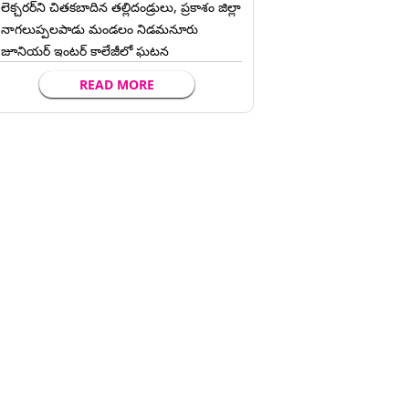
లెక్చ‌ర‌ర్‌ని చిత‌క‌బాదిన త‌ల్లిదండ్రులు, ప్రకాశం జిల్లా
నాగలుప్పలపాడు మండలం నిడమనూరు
జూనియర్ ఇంటర్ కాలేజీలో ఘటన
READ MORE