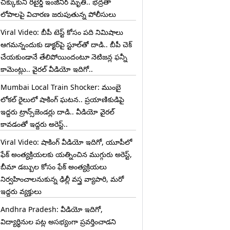
చిక్కుకుని రిటైర్డ్ ఇంజినీర్ మృతి.. భద్రతా
లోపాలపై విచారణ జరుపుతున్న పోలీసులు
Viral Video: బీపీ టెస్ట్‌ కోసం పది నిమిషాలు
ఆగమన్నందుకు డాక్టర్‌పై స్టూల్‌తో దాడి.. బీపీ చెక్
చేయకుండానే తేలిపోయిందంటూ నెటిజన్ల ఫన్నీ
కామెంట్లు.. వైరల్ వీడియో ఇదిగో..
Mumbai Local Train Shocker: ముంబై
లోకల్ రైలులో షాకింగ్ ఘటన.. ప్రయాణికుడిపై
ఇద్దరు ట్రాన్స్‌జెండర్లు దాడి.. వీడియో వైరల్
కావడంతో ఇద్దరు అరెస్ట్..
Viral Video: షాకింగ్ వీడియో ఇదిగో, యూపీలో
ఫేక్ అంత్యక్రియలకు యత్నించిన ముగ్గురు అరెస్ట్,
బీమా డబ్బుల కోసం ఫేక్ అంత్యక్రియలు
నిర్వహించాలనుకున్న ఢిల్లీ వస్త్ర వ్యాపారి, మరో
ఇద్దరు వ్యక్తులు
Andhra Pradesh: వీడియో ఇదిగో,
విద్యార్థినుల పట్ల అసభ్యంగా ప్రవర్తించాడని