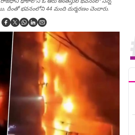
ది. రాజధాని ఢాకాలోని ఓ ఆరు అంతస్తుల భవనంలో నిన్న
ాయి. దీంతో భవనంలోని 44 మంది దుర్మరణం చెందారు.
Tren