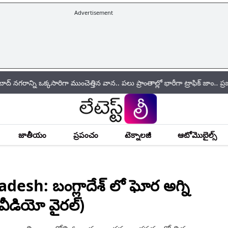
Advertisement
రిగా ముంచెత్తిన వాన.. పలు ప్రాంతాల్లో భారీగా ట్రాఫిక్ జాం.. ప్రజలు ఇళ్ల నుం
జాతీయం
ప్రపంచం
టెక్నాలజీ
ఆటోమొబైల్స్
esh: బంగ్లాదేశ్‌ లో ఘోర అగ్ని
వీడియో వైరల్)