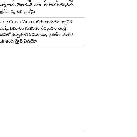
త్యాచారం చేశాడంటే ఎలా, మహిళ పిటిషన్‌ను
ట్టేసిన కర్ణాటక హైకోర్టు
lane Crash Video: బీరు తాగుతూ గాల్లోనే
ొడుక్కి విమానం నడపడం నేర్పించిన తండ్రి,
డవిలో కుప్పకూలిన విమానం, వైరల్‌గా మారిన
రంక్‌ అండ్ డ్రైవ్ వీడియో