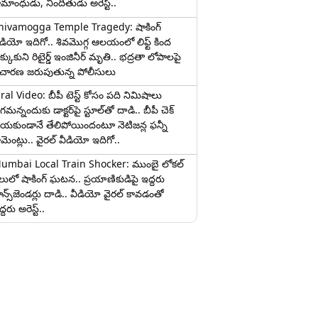
ామాంధుడు, నిందితుడు అరెస్ట్..
hivamogga Temple Tragedy: షాకింగ్
ీడియో ఇదిగో.. శివమొగ్గ ఆలయంలో లిఫ్ట్ కింద
క్కుకుని రిటైర్డ్ ఇంజినీర్ మృతి.. భద్రతా లోపాలపై
ిచారణ జరుపుతున్న పోలీసులు
iral Video: బీపీ టెస్ట్‌ కోసం పది నిమిషాలు
మన్నందుకు డాక్టర్‌పై స్టూల్‌తో దాడి.. బీపీ చెక్
ేయకుండానే తేలిపోయిందంటూ నెటిజన్ల ఫన్నీ
ామెంట్లు.. వైరల్ వీడియో ఇదిగో..
umbai Local Train Shocker: ముంబై లోకల్
ైలులో షాకింగ్ ఘటన.. ప్రయాణికుడిపై ఇద్దరు
రాన్స్‌జెండర్లు దాడి.. వీడియో వైరల్ కావడంతో
్దరు అరెస్ట్..