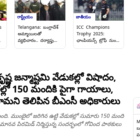
రాష్ట్రీయం
జాతీయం
s
Telangana: బంగ్లాదేశ్‌
ICC Champions
అమ్మాయిలతో
Trophy 2025:
వ్యభిచారం.. దర్యాప్తు
ఛాంపియన్స్‌ ట్రోఫీ నుంచి
ముమ్మరం చేసిన
పాకిస్తాన్ అవుట్, గ్రూపు -
ఎన్‌ఐఏ, ఖైరతాబాద్‌లో
ఎ నుంచి సెమీస్‌కు
వ్యభిచారం చేస్తూ
చేరుకున్న భారత్‌,
ు
పట్టుబడ్డ 18 మంది
న్యూజిలాండ్‌ జట్లు,
యువతులు, వీడియో
బంగ్లాదేశ్‌పై 5 వికెట్ల
 జ‌న్మాష్ట‌మి వేడుక‌ల్లో విషాదం,
ఇదిగో
తేడాతో కివీస్ ఘన
క‌ల్లో 150 మందికి పైగా గాయాలు,
విజయం
ామ‌ని తెలిపిన బీఎంసీ అధికారులు
ేసుకుంది. ముంబైలో జ‌రిగిన ఉట్టి వేడుక‌ల్లో సుమారు 150 మంది
M
‌వ పిర‌మిడ్ నిర్మిస్తున్న సంద‌ర్భంలో గోవింద పాఠ‌కులు
బ
ప