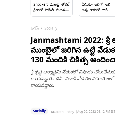
Shocker: ముంబై లోకల్
వీడియో ఇదిగో, ఆగి
రైలులో షాకింగ్ ఘటన..
ఉన్న కారులో భారీ
ప్రయాణికుడిపై ఇద్దరు
అగ్నిప్రమాదం, క్షణాల్లోనే
ట్రాన్స్‌జెండర్లు దాడి..
కాలిబూడిదైన వాహనం
వీడియో వైరల్ కావడంతో
హోమ్
Socially
ఇద్దరు అరెస్ట్..
Janmashtami 2022: శ్రీ కృష్ణ
ముంబైలో జ‌రిగిన ఉట్టి వేడు
130 మందికి చికిత్స అందించ
శ్రీ కృష్ణ జ‌న్మాష్ట‌మి వేడుక‌ల్లో విషాదం చోటుచ
గాయ‌ప‌డ్డారు. ద‌హి హండి వేడుక‌ల స‌మ‌యంలో మాన
గాయ‌ప‌డ్డారు.
Socially
Hazarath Reddy
|
Aug 20, 2022 01:12 PM IS