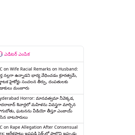
ఎడిటర్ ఎంపిక
C on Wife Racial Remarks on Husband:
్త న‌ల్ల‌గా ఉన్నాడ‌ని భార్య వేధించ‌డం క్రూర‌త్వ‌మే,
ర్ణాటక హైకోర్టు సంచలన తీర్పు, దంపతులకు
ిడాకులు మంజూరు
yderabad Horror: మానవత్వమా నీవెక్కడ,
ైదరాబాద్ శివార్లలో మహిళను వివస్త్రగా మార్చిన
ాగుబోతు, ఘటనను వీడియో తీస్తూ ఎంజాయ్
ేసిన బాటసారులు
C on Rape Allegation After Consensual
x: ఆరేళ్లపాటు ఇష్టపడి సెక్స్‌లో పాల్గొని ఇప్పుడు