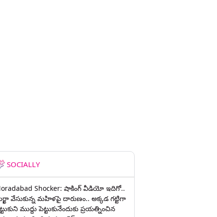
SOCIALLY
oradabad Shocker: షాకింగ్ వీడియో ఇదిగో..
ుర్ఖా వేసుకున్న మహిళపై దారుణం.. అక్కడ గట్టిగా
ట్టుకుని ముద్దు పెట్టుకునేందుకు ప్రయత్నించిన