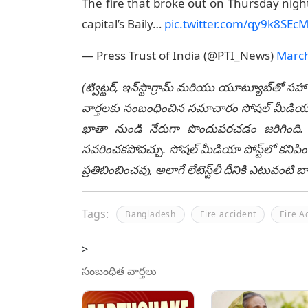
The fire that broke out on Thursday nigh
capital’s Baily…
pic.twitter.com/qy9k8SEc
— Press Trust of India (@PTI_News)
March
(ట్విట్టర్, ఇన్‌స్టాగ్రామ్ మరియు యూట్యూబ్‌తో సహా
వార్తలకు సంబంధించిన సమాచారం సోషల్ మీడియా మ
ఖాతా నుండి నేరుగా పొందుపరచడం జరిగింది. లే
సవరించకపోవచ్చు. సోషల్ మీడియా పోస్ట్‌లో కనిపిం
ప్రతిబింబించవు, అలాగే లేటెస్ట్‌లీ దీనికి ఎటువంట
Tags:
Bangladesh
Fire accident
Fire A
>
సంబంధిత వార్తలు