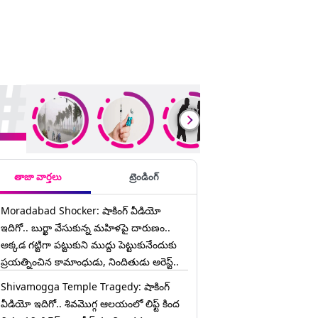
ding Stories
తాజా వార్తలు
ట్రెండింగ్
Moradabad Shocker: షాకింగ్ వీడియో
ఇదిగో.. బుర్ఖా వేసుకున్న మహిళపై దారుణం..
అక్కడ గట్టిగా పట్టుకుని ముద్దు పెట్టుకునేందుకు
ప్రయత్నించిన కామాంధుడు, నిందితుడు అరెస్ట్..
Shivamogga Temple Tragedy: షాకింగ్
వీడియో ఇదిగో.. శివమొగ్గ ఆలయంలో లిఫ్ట్ కింద