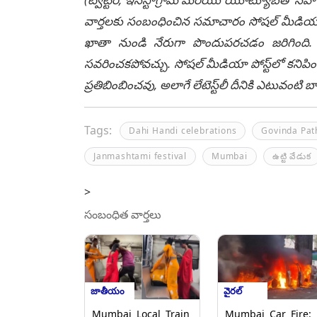
వార్తలకు సంబంధించిన సమాచారం సోషల్ మీడియా మ
ఖాతా నుండి నేరుగా పొందుపరచడం జరిగింది. లే
సవరించకపోవచ్చు. సోషల్ మీడియా పోస్ట్‌లో కనిపిం
ప్రతిబింబించవు, అలాగే లేటెస్ట్‌లీ దీనికి ఎటువంట
Tags:
Dahi Handi celebrations
Govinda Pat
Janmashtami festival
Mumbai
ఉట్టి వేడుక‌
>
సంబంధిత వార్తలు
జాతీయం
వైరల్
Mumbai Local Train
Mumbai Car Fire: