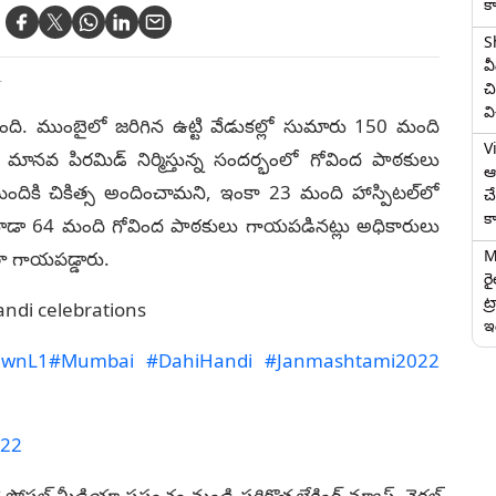
క
S
వ
T
చి
వ
ేసుకుంది. ముంబైలో జ‌రిగిన ఉట్టి వేడుక‌ల్లో సుమారు 150 మంది
V
న‌వ పిర‌మిడ్ నిర్మిస్తున్న సంద‌ర్భంలో గోవింద పాఠ‌కులు
ఆగ
దికి చికిత్స అందించామ‌ని, ఇంకా 23 మంది హాస్పిట‌ల్‌లో
చ
క
 కూడా 64 మంది గోవింద పాఠ‌కులు గాయ‌ప‌డిన‌ట్లు అధికారులు
M
 గాయ‌ప‌డ్డారు.
ర
ట్
ndi celebrations
ఇద
FjwnL1
#Mumbai
#DahiHandi
#Janmashtami2022
022
 సోషల్ మీడియా ప్రపంచం నుండి సరికొత్త బ్రేకింగ్ న్యూస్, వైరల్