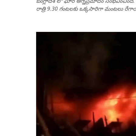
బంగ్లాదేశ్‌ లో ఘోర అగ్నిప్రమాదం సంభవించిం
రాత్రి 9.30 గంటలకు ఒక్కసారిగా మంటలు రేగ