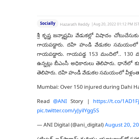
Socially
Hazarath Reddy
|
Aug 20, 2022 01:12 PM IS
శ్రీ కృష్ణ జ‌న్మాష్ట‌మి వేడుక‌ల్లో విషాదం చోటుచ
గాయ‌ప‌డ్డారు. ద‌హి హండి వేడుక‌ల స‌మ‌యంలో మా
గాయ‌ప‌డ్డారు. గాయ‌ప‌డ్డ 153 మందిలో.. 130 మం
ఉన్న‌ట్లు బీఎంసీ అధికారులు తెలిపారు. థానేలో
తెలిపారు. ద‌హి హండీ వేడుక‌ల స‌మ‌యంలో వీళ్లంతా
Mumbai: Over 150 injured during Dahi Ha
Read
@ANI
Story |
https://t.co/1AD1
pic.twitter.com/yJyilYgg5S
— ANI Digital (@ani_digital)
August 20, 2
(ట్విట్టర్, ఇన్‌స్టాగ్రామ్ మరియు యూట్యూబ్‌తో సహా