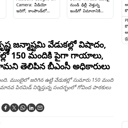
అ
Camera: వీడియో
నుండి ఢిల్లీ వెళ్తున్న
కొ
ఇదిగో, కాంపౌండ్‌లో
ఇండిగో విమానానికి
ఆడుకుంటుండగా ఏడేళ్ల
బాంబు బెదిరింపు,
P
బాలుడి మీద నుంచి
ఇందిరా గాంధీ
క
వెళ్లిన కారు, బాలుడికి
అంతర్జాతీయ
అ
కనీసం సహాయం కూడా
విమానాశ్రయంలో
డ్
చేయలేదని తల్లి ఆవేదన
ఎమర్జెన్సీ విధింపు
 జ‌న్మాష్ట‌మి వేడుక‌ల్లో విషాదం,
క‌ల్లో 150 మందికి పైగా గాయాలు,
ామ‌ని తెలిపిన బీఎంసీ అధికారులు
ేసుకుంది. ముంబైలో జ‌రిగిన ఉట్టి వేడుక‌ల్లో సుమారు 150 మంది
‌వ పిర‌మిడ్ నిర్మిస్తున్న సంద‌ర్భంలో గోవింద పాఠ‌కులు
T