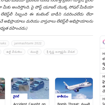
ీకు అందిస్తోంది. పై పోస్ట్ యూజర్ యొక్క సోషల్ మీడియా
టెస్ట్‌లీ సిబ్బంది ఈ కంటెంట్ బాడీని సవరించలేదు లేదా
చే అభిప్రాయాలు మరియు వాస్తవాలు లేటెస్ట్‌లీ అభిప్రాయాలను
ి బాధ్యత వహించదు.)
haks
janmashtami 2022
ఉట్టి వేడుక‌లు
ముంబై
శ్రీ కృష్ణ జ‌న్మాష్ట‌మి వేడుక‌
H
భర
క
వ
H
హ
త
చ
వైరల్
జాతీయం
H
Se
Accident Caught on
Bomb Threat: ముంబై