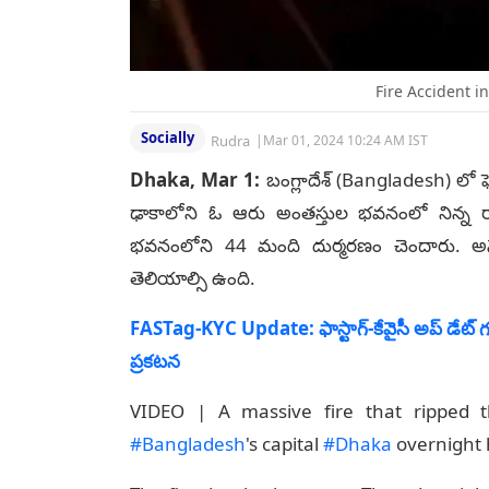
Fire Accident i
Socially
Rudra
|
Mar 01, 2024 10:24 AM IST
Dhaka, Mar 1:
బంగ్లాదేశ్‌ (Bangladesh) లో
ఢాకాలోని ఓ ఆరు అంతస్తుల భవనంలో నిన్న ర
భవనంలోని 44 మంది దుర్మరణం చెందారు. అనే
తెలియాల్సి ఉంది.
FASTag-KYC Update: ఫాస్టాగ్‌-కేవైసీ అప్‌ డేట్‌ గ
ప్రకటన
VIDEO | A massive fire that ripped t
#Bangladesh
's capital
#Dhaka
overnight h