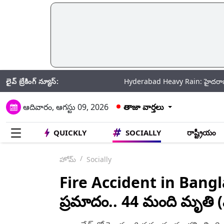
లైవ్ బ్రేకింగ్ న్యూస్:
Hyderabad Heavy Rain: హైదరాబాద్‌ నగరాన్ని ఒక్కసా
ఆదివారం, ఆగస్టు 09, 2026
తాజా వార్తలు
QUICKLY
SOCIALLY
రాష్ట్రీయం
హోమ్
Socially
Fire Accident in Banglad
ప్రమాదం.. 44 మంది మృతి (