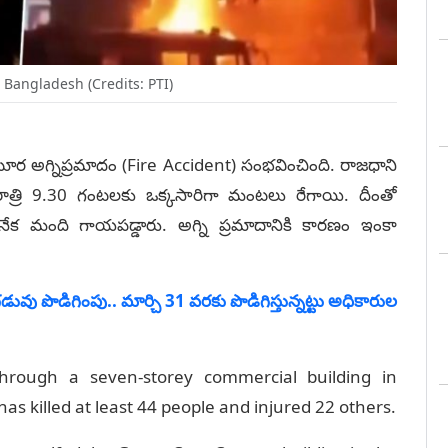
n Bangladesh (Credits: PTI)
 ఘోర అగ్నిప్రమాదం (Fire Accident) సంభవించింది. రాజధాని
ాత్రి 9.30 గంటలకు ఒక్కసారిగా మంటలు రేగాయి. దీంతో
క మంది గాయపడ్డారు. అగ్ని ప్రమాదానికి కారణం ఇంకా
డువు పొడిగింపు.. మార్చి 31 వరకు పొడిగిస్తున్నట్టు అధికారుల
hrough a seven-storey commercial building in
as killed at least 44 people and injured 22 others.