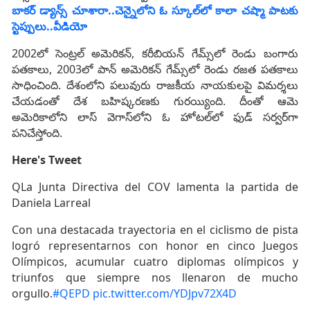
బాకర్ డ్యాన్స్ చూశారా..చెన్నైలోని ఓ స్కూల్‌లో కాలా చష్మా పాటకు
స్టెప్పులు..వీడియో
2002లో సెంట్రల్‌ అమెరికన్‌, కరీబియన్‌ గేమ్స్‌లో రెండు బంగారు
పతకాలు, 2003లో పాన్‌ అమెరికన్‌ గేమ్స్‌లో రెండు రజత పతకాలు
సాధించింది. దేశంలోని పలువురు రాజకీయ నాయకులపై విమర్శలు
చేయడంతో దేశ బహిష్కరణకు గురయ్యింది. దీంతో ఆమె
అమెరికాలోని లాస్‌ వెగాస్‌లోని ఓ హోటల్‌లో ఫుడ్‌ సర్వర్‌గా
పనిచేస్తోంది.
Here's Tweet
QLa Junta Directiva del COV lamenta la partida de
Daniela Larreal
Con una destacada trayectoria en el ciclismo de pista
logró representarnos con honor en cinco Juegos
Olímpicos, acumular cuatro diplomas olímpicos y
triunfos que siempre nos llenaron de mucho
orgullo.
#QEPD
pic.twitter.com/YDJpv72X4D