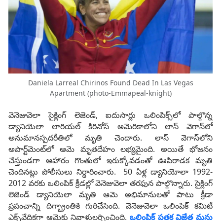
Daniela Larreal Chirinos Found Dead In Las Vegas
Apartment (photo-Emmapeal-knight)
వెనెజువెలా సైక్లింగ్‌ లెజెండ్‌, ఐదుసార్లు ఒలింపిక్స్‌లో పాల్గొన్న
డ్యానియెలా లారియల్‌ కిరినోస్‌ అమెరికాలోని లాస్‌ వెగాస్‌లో
అనుమానస్పదరీతిలో మృతి చెందారు. లాస్‌ వెగాస్‌లోని
అపార్ట్‌మెంట్‌లో ఆమె మృతదేహం లభ్యమైంది. అయితే భోజనం
చేస్తుండగా ఆహారం గొంతులో ఇరుక్కోవడంతో ఊపిరాడక మృతి
చెందినట్లు పోలీసులు నిర్ధారించారు. 50 ఏళ్ల డ్యానియోలా 1992-
2012 వరకు ఒలింపిక్‌ క్రీడల్లో వెనెజువెలా తరఫున పాల్గొన్నారు. సైక్లింగ్‌
లెజెండ్‌ డ్యానియెలా మృతి ఆమె అభిమానులతో పాటు క్రీడా
ప్రపంచాన్ని దిగ్భ్రాంతికి గురిచేసింది. వెనెజువెలా ఒలింపిక్‌ కమిటీ
ఎక్స్‌వేదికగా ఆమెకు నివాళులర్పించింది.
ఒలింపిక్ పతక విజేత మను