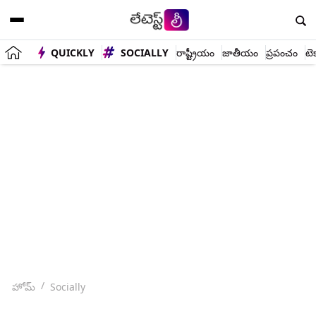
QUICKLY
SOCIALLY
రాష్ట్రీయం
జాతీయం
ప్రపంచం
టె
హోమ్
Socially