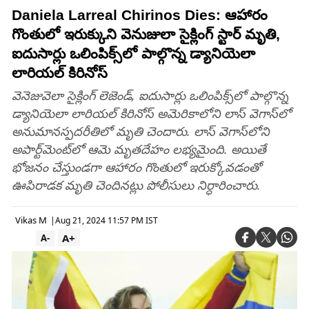
Daniela Larreal Chirinos Dies: ఆహారం
గొంతులో ఇరుక్కుని వెనుజులా సైక్లింగ్ స్టార్ మృతి,
ఐదుసార్లు ఒలింపిక్స్‌లో పాల్గొన్న డ్యానియెలా
లారియల్‌ కిరినోస్‌
వెనెజువెలా సైక్లింగ్‌ లెజెండ్‌, ఐదుసార్లు ఒలింపిక్స్‌లో పాల్గొన్న
డ్యానియెలా లారియల్‌ కిరినోస్‌ అమెరికాలోని లాస్‌ వెగాస్‌లో
అనుమానస్పదరీతిలో మృతి చెందారు. లాస్‌ వెగాస్‌లోని
అపార్ట్‌మెంట్‌లో ఆమె మృతదేహం లభ్యమైంది. అయితే
భోజనం చేస్తుండగా ఆహారం గొంతులో ఇరుక్కోవడంతో
ఊపిరాడక మృతి చెందినట్లు పోలీసులు నిర్ధారించారు.
Vikas M
|
Aug 21, 2024 11:57 PM IST
A+
A-