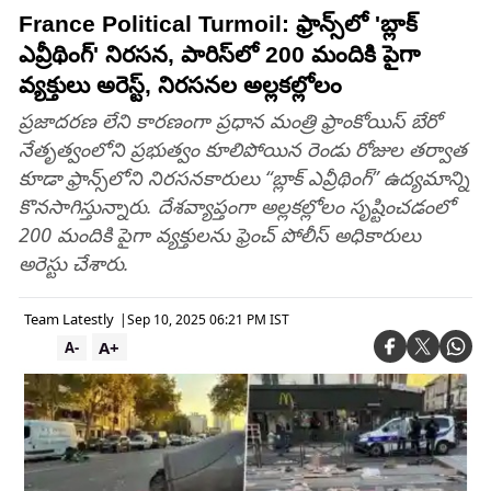
France Political Turmoil: ఫ్రాన్స్‌లో 'బ్లాక్
ఎవ్రీథింగ్' నిరసన, పారిస్‌లో 200 మందికి పైగా
వ్యక్తులు అరెస్ట్, నిరసనల అల్లకల్లోలం
ప్రజాదరణ లేని కారణంగా ప్రధాన మంత్రి ఫ్రాంకోయిస్ బేరో
నేతృత్వంలోని ప్రభుత్వం కూలిపోయిన రెండు రోజుల తర్వాత
కూడా ఫ్రాన్స్‌లోని నిరసనకారులు “బ్లాక్ ఎవ్రీథింగ్” ఉద్యమాన్ని
కొనసాగిస్తున్నారు. దేశవ్యాప్తంగా అల్లకల్లోలం సృష్టించడంలో
200 మందికి పైగా వ్యక్తులను ఫ్రెంచ్ పోలీస్ అధికారులు
అరెస్టు చేశారు.
Team Latestly
|
Sep 10, 2025 06:21 PM IST
A+
A-