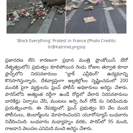
'Block Everything' Protest in France (Photo Credits:
X/@KatrineLyngso)
ప్రజాదరణ లేని కారణంగా ప్రధాన మంత్రి ఫ్రాంకోయిస్ బేరో
నేతృత్వంలోని ప్రభుత్వం కూలిపోయిన రెండు రోజుల తర్వాత కూడా
ఫ్రాన్స్‌లోని నిరసనకారులు “బ్లాక్ ఎవ్రీథింగ్” ఉద్యమాన్ని
కొనసాగిస్తున్నారు. దేశవ్యాప్తంగా అల్లకల్లోలం సృష్టించడంలో 200
మందికి పైగా వ్యక్తులను ఫ్రెంచ్ పోలీస్ అధికారులు అరెస్టు చేశారు.
పారిస్‌లోని అత్యంత రద్దీగా ఉండే రోడ్లలో వేలాది నిరసనకారులు
బారికేడ్లు ఏర్పాటు చేసి, మంటలు ఆర్పి రింగ్ రోడ్ ను నిలిపేందుకు
ప్రయత్నించారు. ఈ నేపథ్యంలో, ఫ్రెంచ్ ప్రభుత్వం 80 వేల మంది
పోలీసులు, జెండార్మ్‌లను మోహరించిందని యూరోన్యూస్ బుధవారం
నివేదించింది. బుధవారం మధ్యాహ్నం వరకు, పారిస్‌లో 95 మంది,
రాజధాని వెలుపల ఎనిమిది మంది అరెస్టు చేశారు.