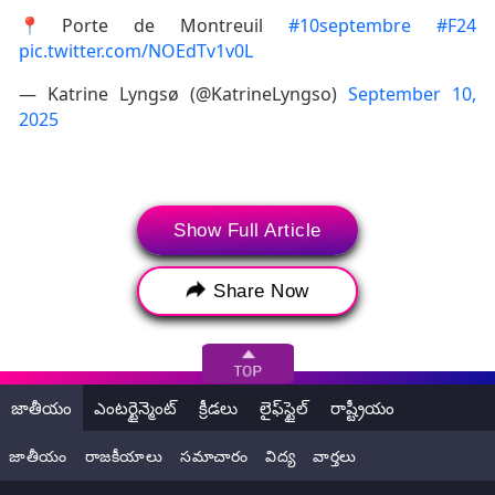
📍Porte de Montreuil
#10septembre
#F24
pic.twitter.com/NOEdTv1v0L
— Katrine Lyngsø (@KatrineLyngso)
September 10,
2025
Show Full Article
Share Now
జాతీయం
ఎంటర్టైన్మెంట్
క్రీడలు
లైఫ్‌స్టైల్
రాష్ట్రీయం
(ట్విట్టర్, ఇన్‌స్టాగ్రామ్ మరియు యూట్యూబ్‌తో సహా సోషల్ మీడియా
జాతీయం
రాజకీయాలు
సమాచారం
విద్య
వార్తలు
ప్రపంచం నుండి సరికొత్త బ్రేకింగ్ న్యూస్, వైరల్ వార్తలకు సంబంధించిన