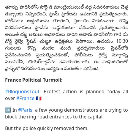
తూర్పు పారిస్‌లోని పోర్టే డి మాంట్రియుయిల్ వద్ద నిరసనకారులు చెత్త
డబ్బాలకు నిప్పంటించి, ట్రామ్ ట్రాక్‌లను ఆపడానికి ప్రయత్నించారు.
పోలీసులు అడ్డంకులను తొలగించి, ప్రజలను విభజించారు. కొన్ని
నిరసనకారులు హైవేను అడ్డుకుంటూ చేరడానికి ప్రయత్నించారు,
అయితే చట్ట అమలు అధికారులు వారిని ఆపారు.పారిస్‌లోని గారే డు
నోర్డ్ రైల్వే స్టేషన్ చుట్టూ ఉద్రిక్తతలు పెరిగాయి. ఉదయం 10:30
గంటలకు కొన్ని వందల మంది ప్రదర్శనకారులు స్టేషన్‌లోకి
ప్రవేశించడానికి ప్రయత్నించడంతో, పోలీసులు రైల్వే మార్గాన్ని
మూసివేసి, టియర్‌గ్యాస్‌ను ఉపయోగించారు. ఈ సంఘటనలతో
ఫ్రాన్స్‌లో నిరసనకారుల ఉద్యమం మరింతగా ఎగసింది.
France Political Turmoil:
#BloquonsTout
: Protest action is planned today all
over
#France
🇫🇷
➡️ In
#Paris
, a few young demonstrators are trying to
block the ring road entrances to the capital.
But the police quickly removed them.