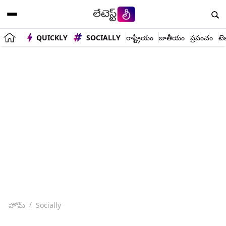
QUICKLY
SOCIALLY
రాష్ట్రీయం
జాతీయం
ప్రపంచం
టె
హోమ్
Socially