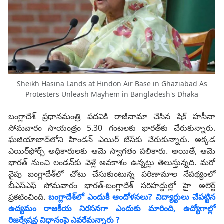
Sheikh Hasina Lands at Hindon Air Base in Ghaziabad As
Protesters Unleash Mayhem in Bangladesh's Dhaka
బంగ్లాదేశ్ ప్రధానమంత్రి పదవికి రాజీనామా చేసిన షేక్ హసీనా
సోమవారం సాయంత్రం 5.30 గంటలకు భారత్‌కు చేరుకున్నారు.
ఘజియాబాద్‌లోని హిండన్‌ ఎయిర్‌ బేస్‌కు చేరుకున్నారు. అక్కడ
ఎయిర్‌ఫోర్స్‌ అధికారులకు ఆమె స్వాగతం పలికారు. అయితే, ఆమె
భారత్‌ నుంచి లండన్‌కు వెళ్లే అవకాశం ఉన్నట్లు తెలుస్తున్నది. మరో
వైపు బంగ్లాదేశ్‌లో చోటు చేసుకుంటున్న పరిణామాల నేపథ్యంలో
బీఎస్‌ఎఫ్‌ సోమవారం భారత్‌-బంగ్లాదేశ్‌ సరిహద్దుల్లో హై అలెర్ట్‌
ప్రకటించింది.
బంగ్లాదేశ్‌‌లో ఎందుకీ ఆందోళనలు? విద్యార్థులు చేపట్టిన
ఉద్యమం రాజకీయ నిరసనగా ఎందుకు మారింది, ఉద్యోగాల్లో
రిజర్వేషన్ల విధానంపై ఎవరేమన్నారు ?