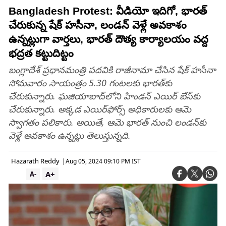
Bangladesh Protest: వీడియో ఇదిగో, భారత్
చేరుకున్న షేక్ హసీనా, లండన్ వెళ్లే అవకాశం
ఉన్నట్లుగా వార్తలు, భారత్ దౌత్య కార్యాలయం వద్ద
భద్రత కట్టుదిట్టం
బంగ్లాదేశ్ ప్రధానమంత్రి పదవికి రాజీనామా చేసిన షేక్ హసీనా
సోమవారం సాయంత్రం 5.30 గంటలకు భారత్‌కు
చేరుకున్నారు. ఘజియాబాద్‌లోని హిండన్‌ ఎయిర్‌ బేస్‌కు
చేరుకున్నారు. అక్కడ ఎయిర్‌ఫోర్స్‌ అధికారులకు ఆమె
స్వాగతం పలికారు. అయితే, ఆమె భారత్‌ నుంచి లండన్‌కు
వెళ్లే అవకాశం ఉన్నట్లు తెలుస్తున్నది.
Hazarath Reddy
|
Aug 05, 2024 09:10 PM IST
A+
A-