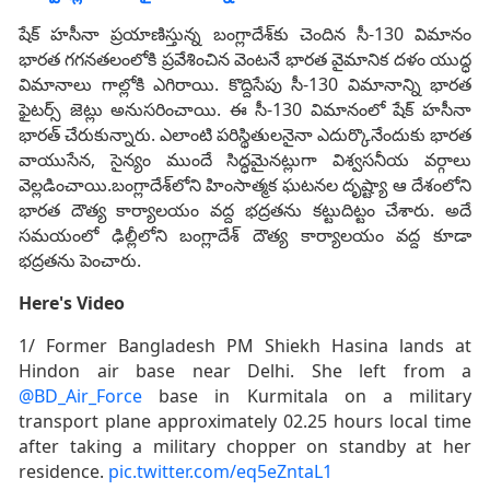
షేక్ హసీనా ప్రయాణిస్తున్న బంగ్లాదేశ్‌కు చెందిన సీ-130 విమానం
భారత గగనతలంలోకి ప్రవేశించిన వెంటనే భారత వైమానిక దళం యుద్ధ
విమానాలు గాల్లోకి ఎగిరాయి. కొద్దిసేపు సీ-130 విమానాన్ని భారత
ఫైటర్స్ జెట్లు అనుసరించాయి. ఈ సీ-130 విమానంలో షేక్ హసీనా
భారత్ చేరుకున్నారు. ఎలాంటి పరిస్థితులనైనా ఎదుర్కొనేందుకు భారత
వాయుసేన, సైన్యం ముందే సిద్ధమైనట్లుగా విశ్వసనీయ వర్గాలు
వెల్లడించాయి.బంగ్లాదేశ్‌లోని హింసాత్మక ఘటనల దృష్ట్యా ఆ దేశంలోని
భారత దౌత్య కార్యాలయం వద్ద భద్రతను కట్టుదిట్టం చేశారు. అదే
సమయంలో ఢిల్లీలోని బంగ్లాదేశ్ దౌత్య కార్యాలయం వద్ద కూడా
భద్రతను పెంచారు.
Here's Video
1/ Former Bangladesh PM Shiekh Hasina lands at
Hindon air base near Delhi. She left from a
@BD_Air_Force
base in Kurmitala on a military
transport plane approximately 02.25 hours local time
after taking a military chopper on standby at her
residence.
pic.twitter.com/eq5eZntaL1