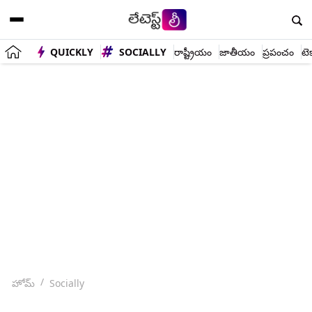
QUICKLY
SOCIALLY
రాష్ట్రీయం
జాతీయం
ప్రపంచం
టె
హోమ్
Socially