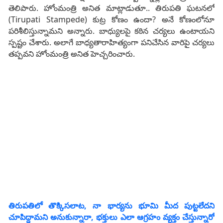
తెలిపారు. హోంమంత్రి అనిత మాట్లాడుతూ.. తిరుపతి ఘటనలో
(Tirupati Stampede) కుట్ర కోణం ఉందా? అనే కోణంలోనూ
పరిశీలిస్తున్నామని అన్నారు. బాధ్యులపై కఠిన చర్యలు ఉంటాయని
స్పష్టం చేశారు. అలాగే బాధ్యతారాహిత్యంగా పనిచేసిన వారిపై చర్యలు
తప్పవని హోంమంత్రి అనిత హెచ్చరించారు.
తిరుపతిలో తొక్కిసలాట, నా భార్యను భూమి మీద పుట్టలేదని
చూపిద్దామని అనుకున్నారా, భక్తులు ఎలా ఆగ్రహం వ్యక్తం చేస్తున్నారో