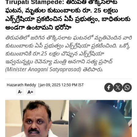
Tirupati Stampede: తిరుపతి తొక్కిసలాట
ఘటన, మృతుల కుటుంబాలకు రూ. 25 లక్షలు
ఎక్స్‌గ్రేషియా ప్రకటించిన ఏపీ ప్రభుత్వం, బాధితులకు
అండగా ఉంటామని భరోసా
తిరుపతిలో జరిగిన తొక్కిసలాట ఘటనలో మృతిచెందిన వారి
కుటుంబాలకు ఏపీ ప్రభుత్వం ఎక్స్‌గ్రేషియా ప్రకటించింది. ఒక్కో
కుటుంబానికి రూ.25 లక్షల చొప్పున ఎక్స్‌గ్రేషియా
ఇవ్వనున్నట్లు రెవెన్యూ మంత్రి అనగాని సత్య ప్రసాద్
(Minister Anagani Satyaprasad) తెలిపారు.
Hazarath Reddy
|
Jan 09, 2025 12:50 PM IST
A+
A-