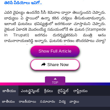
తెలిపే వీడియోలు ఇవిగో..
ఎవరి వైఫల్యం ఉందనేది సీసీ కెమెరాల ద్వారా తెలుస్తుందని చెప్పారు.
బాధ్యులు ఏ స్థాయిలో ఉన్నా కఠిన చర్యలు తీసుకుంటామన్నారు.
ఇలాంటి ఘటనలు భవిష్యత్తులో జరగకుండా చూస్తామని చెప్పారు.
వైకుంఠ ఏకాదశి మొదలయ్యే సమయంలోనే ఈ ఘటన (Stampede
in Tirupati) జరగడం దురదృష్టకరమని మంత్రి ఆనం
రామనారాయణరెడ్డి అన్నారు. ఘటనకు కారణం తొందరపాటు చర్యా?
సమన్వయా లోపమా? అనేది విచారణలో వెల్లడవుతుందని చెప్పారు.
Show Full Article
మృతదేహాలను వారి స్వస్థలాలకు పంపుతామన్నారు. అంత్యక్రియలకు
సహకారం అందించాలని ఆయా జిల్లాల కలెక్టర్లకు రెవెన్యూ మంత్రి
అనగాని స్పష్టమైన ఆదేశాలు ఇచ్చారని చెప్పారు.
Share Now
జాతీయం
ఎంటర్టైన్మెంట్
క్రీడలు
లైఫ్‌స్టైల్
రాష్ట్రీయం
జాతీయం
రాజకీయాలు
సమాచారం
విద్య
వార్తలు