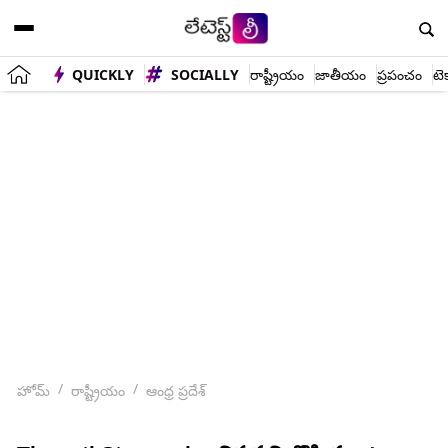
QUICKLY
SOCIALLY
రాష్ట్రీయం
జాతీయం
ప్రపంచం
టె
హోమ్
రాష్ట్రీయం
ఆంధ్ర ప్రదేశ్