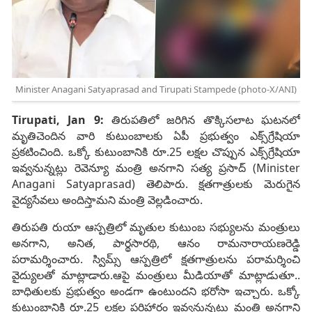
Minister Anagani Satyaprasad and Tirupati Stampede (photo-X/ANI)
Tirupati, Jan 9:
తిరుపతిలో జరిగిన తొక్కిసలాట ఘటనలో
మృతిచెందిన వారి కుటుంబాలకు ఏపీ ప్రభుత్వం ఎక్స్‌గ్రేషియా
ప్రకటించింది. ఒక్కో కుటుంబానికి రూ.25 లక్షల చొప్పున ఎక్స్‌గ్రేషియా
ఇవ్వనున్నట్లు రెవెన్యూ మంత్రి అనగాని సత్య ప్రసాద్ (Minister
Anagani Satyaprasad) తెలిపారు. క్షతగాత్రులకు మెరుగైన
వైద్యసేవలు అందిస్తామని మంత్రి వెల్లడించారు.
తిరుపతి రుయా ఆస్పత్రిలో మృతుల కుటుంబ సభ్యులను మంత్రులు
అనగాని, అనిత, పార్థసారథి, ఆనం రామనారాయణరెడ్డి
పరామర్శించారు. స్విమ్స్‌ ఆస్పత్రిలో క్షతగాత్రులను పరామర్శించి
వైద్యులతో మాట్లాడారు.ఆపై మంత్రులు మీడియాతో మాట్లాడుతూ..
బాధితులకు ప్రభుత్వం అండగా ఉంటుందని భరోసా ఇచ్చారు. ఒక్కో
కుటుంబానికి రూ.25 లక్షల పరిహారం ఇవ్వనున్నట్లు మంత్రి అనగాని