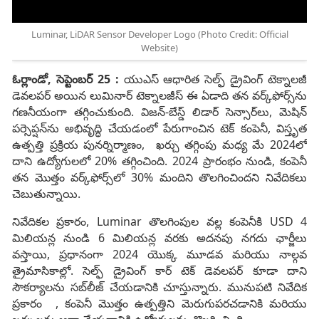
Luminar, LiDAR Sensor Developer Logo (Photo Credit: Official
Website)
ఓర్లాండో, సెప్టెంబర్ 25 :
యుఎస్ ఆధారిత సెల్ఫ్ డ్రైవింగ్ టెక్నాలజీ
డెవలపర్ అయిన లుమినార్ టెక్నాలజీస్ ఈ ఏడాది తన వర్క్‌ఫోర్స్‌ను
గణనీయంగా తగ్గించుకుంది. విజన్-బేస్డ్ లిడార్ సెన్సార్‌లు, మెషిన్
పర్సెప్షన్‌ను అభివృద్ధి చేయడంలో పేరుగాంచిన టెక్ కంపెనీ, విస్తృత
ఉత్పత్తి ప్రక్రియ పునర్నిర్మాణం, ఖర్చు తగ్గింపు మధ్య మే 2024లో
దాని ఉద్యోగులలో 20% తగ్గించింది. 2024 ప్రారంభం నుండి, కంపెనీ
తన మొత్తం వర్క్‌ఫోర్స్‌లో 30% మందిని తొలగించిందని నివేదికలు
చెబుతున్నాయి.
నివేదికల ప్రకారం, Luminar తొలగింపుల వల్ల కంపెనీకి USD 4
మిలియన్ల నుండి 6 మిలియన్ల వరకు అదనపు నగదు ఛార్జీలు
వస్తాయి, ప్రధానంగా 2024 యొక్క మూడవ మరియు నాల్గవ
త్రైమాసికాల్లో. సెల్ఫ్ డ్రైవింగ్ కార్ టెక్ డెవలపర్ కూడా దాని
సౌకర్యాలను సబ్‌లీజ్ చేయడానికి చూస్తున్నారు. మునుపటి నివేదిక
ప్రకారం , కంపెనీ మొత్తం ఉత్పత్తిని మెరుగుపరచడానికి మరియు