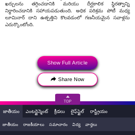
ఖర్చులను తగ్గించడానికి మరియు దీర్ఘకాలిక స్థిరత్వాన్ని
నిర్ధారించడానికి సహాయపడుతుంది. అధిక పరిశ్రమ పోటీ మధ్య
లూమినార్ దాని ఉత్పత్తిని కొలవడంలో గణనీయమైన సవాళ్లను
ఎదుర్కొంటోంది.
Show Full Article
Share Now
జాతీయం
ఎంటర్టైన్మెంట్
క్రీడలు
లైఫ్‌స్టైల్
రాష్ట్రీయం
జాతీయం
రాజకీయాలు
సమాచారం
విద్య
వార్తలు
Tags:
Autonomous Driving
Job Cuts 2024