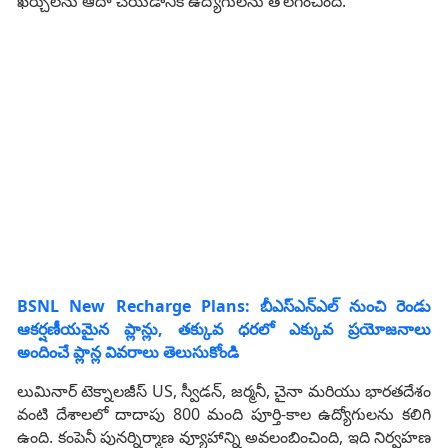
ఖర్చులను ఆదా చేయడానికి ఉద్యోగులను తొలగించింది.
BSNL New Recharge Plans: బీఎస్ఎన్ఎల్ నుంచి రెండు
ఆకర్షణీయమైన ప్లాన్లు, తక్కువ ధరలో ఎక్కువ ప్రయోజనాలు
అందించే ప్లాన్ల వివరాలు తెలుసుకోండి
లుమినార్ టెక్నాలజీస్ US, స్వీడన్, జర్మనీ, చైనా మరియు భారతదేశం
వంటి దేశాలలో దాదాపు 800 మంది పూర్తి-కాల ఉద్యోగులను కలిగి
ఉంది. కంపెనీ పునర్నిర్మాణ వ్యూహాన్ని అవలంబించింది, ఇది నిర్వహణ