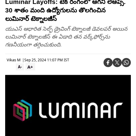
Luminar Layoffs: టెక్ రంగంలో ఆగని లేఆప్స్.
30 శాతం మంది ఉద్యోగులను తొలగించిన
లుమినార్ టెక్నాలజీస్
యుఎస్ ఆధారిత సెల్ఫ్ డ్రైవింగ్ టెక్నాలజీ డెవలపర్ అయిన
లుమినార్ టెక్నాలజీస్ ఈ ఏడాది తన వర్క్‌ఫోర్స్‌ను
గణనీయంగా తగ్గించుకుంది.
Vikas M
|
Sep 25, 2024 11:07 PM IST
A+
A-