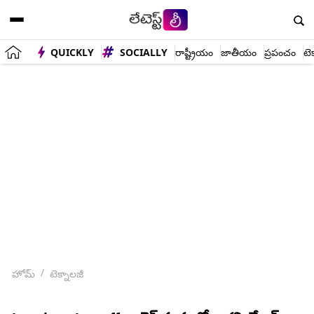
QUICKLY
SOCIALLY
రాష్ట్రీయం
జాతీయం
ప్రపంచం
టె
హోమ్
టెక్నాలజీ