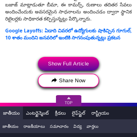
బజాజ్‌ మాట్లాడుతూ బీమా, ఈ కామర్స్‌, రుణాలు తదితర సేవలు
అందించేందుకు అవసరమైన సాధనాలను అందించడం ద్వారా స్థానిక
రిటైలర్లకు సాధికారత కల్పిస్తున్నట్లు పేర్కొన్నారు.
Google Layoffs: ఏడాది చివరలో ఉద్యోగులకు షాకిచ్చిన గూగుల్,
10 శాతం మందిని జనవరిలో ఇంటికి సాగనంపుతున్నట్లు ప్రకటన
Show Full Article
Share Now
జాతీయం
ఎంటర్టైన్మెంట్
క్రీడలు
లైఫ్‌స్టైల్
రాష్ట్రీయం
జాతీయం
రాజకీయాలు
సమాచారం
విద్య
వార్తలు
మైక్రో ఏటీఎంలు, ఆధార్‌ ఆధారిత చెల్లింపుల వ్యవస్థ (AEPS) నుంచి