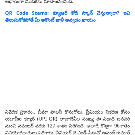
ఆధారంగా నివేదికను రూపొందించింది.
QR Code Scams: క్యూఆర్ కోడ్ స్కాన్ చేస్తున్నారా? ఇవి
తెలుసుకోక‌పోతే మీ అకౌంట్ ఖాళీ అవ్వ‌డం ఖాయం
నివేదిక ప్రకారం.. బీమా పాలసీ కొనుగోలు, ప్రీమియం సేకరణ కోసం
యూపీఐ క్యూర్‌ (UPI QR) లావాదేవీల సంఖ్య ఈ ఏడాది జనవరి
నుంచి నవంబర్ వరకు 127 శాతం పెరిగింది. అలాగే, కొత్తగా 96శాతం
వినియోగదారులు పెరిగారు. పేనియర్‌ బై ఎండీ-సీఈవో ఆనంద్‌ కుమార్‌