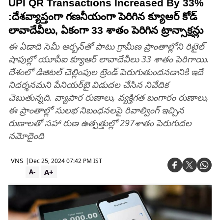
UPI QR Transactions Increased By 33%
:దేశ‌వ్యాప్తంగా గ‌ణ‌నీయంగా పెరిగిన క్యూఆర్ కోడ్
లావాదేవీలు, ఏకంగా 33 శాతం పెరిగిన ట్రాన్సాక్ష‌న్లు
ఈ ఏడాది సెమీ అర్బన్‌తో పాటు గ్రామీణ ప్రాంతాల్లోని రిటైల్‌
షాపుల్లో యూపీఐ క్యూఆర్‌ లావాదేవీలు 33 శాతం పెరిగాయి.
దేశంలో డిజిటల్‌ చెల్లింపుల ట్రెండ్‌ పెరుగుతుందనడానికి ఇదే
నిదర్శనమని పేనియర్‌బై విడుదల చేసిన నివేదిక
చెబుతున్నది. వ్యాపార రుణాలు, వ్యక్తిగత బంగారం రుణాలు,
ఈ ప్రాంతాల్లో సులభ నిబంధనలపై రివాల్వింగ్‌ ఇచ్చిన
రుణాలతో సహా రుణ ఉత్పత్తుల్లో 297శాతం పెరుగుదల
నమోదైంది
VNS
|
Dec 25, 2024 07:42 PM IST
A+
A-