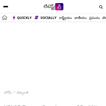
QUICKLY
SOCIALLY
రాష్ట్రీయం
జాతీయం
ప్రపంచం
టె
హోమ్
టెక్నాలజీ