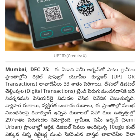
UPI ID (Credits: X)
Mumbai, DEC 25:
ఈ ఏడాది సెమీ అర్బన్‌తో పాటు గ్రామీణ
ప్రాంతాల్లోని రిటైల్‌ షాపుల్లో యూపీఐ క్యూఆర్‌ (UPI QR
Transactions) లావాదేవీలు 33 శాతం పెరిగాయి. దేశంలో డిజిటల్‌
చెల్లింపుల (Digital Transactions) ట్రెండ్‌ పెరుగుతుందనడానికి ఇదే
నిదర్శనమని పేనియర్‌బై విడుదల చేసిన నివేదిక చెబుతున్నది.
వ్యాపార రుణాలు, వ్యక్తిగత బంగారం రుణాలు, ఈ ప్రాంతాల్లో సులభ
నిబంధనలపై రివాల్వింగ్‌ ఇచ్చిన రుణాలతో సహా రుణ ఉత్పత్తుల్లో
297శాతం పెరుగుదల నమోదైంది. గ్రామీణ, సెమీ అర్బన్‌ (Semi
Urban) ప్రాంతాల్లో ఆర్థిక, డిజిటల్‌ సేవలు అందిస్తున్న 10లక్షల కంటే
ఎక్కువ చిన్న రిటైలర్ల నుంచి సేకరించిన వాస్తవ లావాదేవీల డేటా