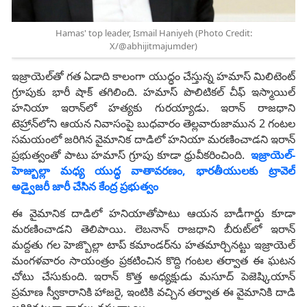
Hamas' top leader, Ismail Haniyeh (Photo Credit:
X/@abhijitmajumder)
ఇజ్రాయెల్‌తో గత ఏడాది కాలంగా యుద్ధం చేస్తున్న హమాస్‌ మిలిటెంట్‌
గ్రూపుకు భారీ షాక్ తగిలింది. హమాస్‌ పొలిటికల్‌ చీఫ్‌ ఇస్మాయిల్‌
హనియా ఇరాన్‌లో హత్యకు గురయ్యాడు. ఇరాన్‌ రాజధాని
టెహ్రాన్‌లోని ఆయన నివాసంపై బుధవారం తెల్లవారుజామున 2 గంటల
సమయంలో జరిగిన వైమానిక దాడిలో హనియా మరణించాడని ఇరాన్‌
ప్రభుత్వంతో పాటు హమాస్‌ గ్రూపు కూడా ధ్రువీకరించింది.
ఇజ్రాయెల్-
హెజ్బుల్లా మధ్య యుద్ధ వాతావరణం, భారతీయులకు ట్రావెల్‌
అడ్వైజరీ జారీ చేసిన కేంద్ర ప్రభుత్వం
ఈ వైమానిక దాడిలో హనియాతోపాటు ఆయన బాడీగార్డు కూడా
మరణించాడని తెలిపాయి. లెబనాన్‌ రాజధాని బీరుట్‌లో ఇరాన్‌
మద్దతు గల హెజ్బొల్లా టాప్‌ కమాండర్‌ను హతమార్చినట్టు ఇజ్రాయెల్‌
మంగళవారం సాయంత్రం ప్రకటించిన కొద్ది గంటల తర్వాత ఈ ఘటన
చోటు చేసుకుంది. ఇరాన్‌ కొత్త అధ్యక్షుడు మసూద్‌ పెజెష్కియాన్‌
ప్రమాణ స్వీకారానికి హాజరై, ఇంటికి వచ్చిన తర్వాత ఈ వైమానికి దాడి