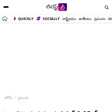
QUICKLY
SOCIALLY
రాష్ట్రీయం
జాతీయం
ప్రపంచం
టె
హోమ్
ప్రపంచం