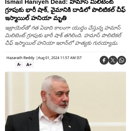
Ismail Haniyeh Dead: హమాస్‌ మిలిటెంట్‌
గ్రూపుకు భారీ షాక్, వైమానికి దాడిలో పొలిటికల్‌ చీఫ్‌
ఇస్మాయిల్‌ హనియా మృతి
ఇజ్రాయెల్‌తో గత ఏడాది కాలంగా యుద్ధం చేస్తున్న హమాస్‌
మిలిటెంట్‌ గ్రూపుకు భారీ షాక్ తగిలింది. హమాస్‌ పొలిటికల్‌
చీఫ్‌ ఇస్మాయిల్‌ హనియా ఇరాన్‌లో హత్యకు గురయ్యాడు.
Hazarath Reddy
|
Aug 01, 2024 11:57 AM IST
A+
A-