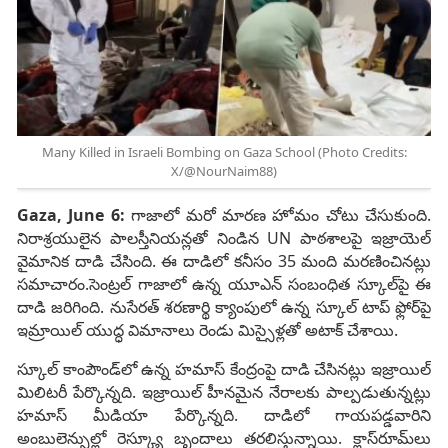
Many Killed in Israeli Bombing on Gaza School (Photo Credits:
X/@NourNaim88)
Gaza, June 6:
గాజాలో మరో మారణ హోమం చోటు చేసుకుంది.
నిరాశ్రయులైన పాలస్తీనియన్లతో నిండిన UN పాఠశాలపై ఇజ్రాయెల్
వైమానిక దాడి చేసింది. ఈ దాడిలో కనీసం 35 మంది మరణించినట్లు
సమాచారం.సెంట్ర‌ల్ గాజాలో ఉన్న యూఎన్ సంబంధిత స్కూల్‌పై ఈ
దాడి జరిగింది. నుసేర‌త్ శ‌ర‌ణార్థి క్యాంపులో ఉన్న స్కూల్ టాప్ ఫ్లోర్‌పై
ఇమ్రాయిల్ యుద్ధ విమానాలు రెండు మిస్సైళ్ల‌తో అటాక్ చేశాయి.
స్కూల్ కాంపౌండ్‌లో ఉన్న హ‌మాస్ కేంద్రంపై దాడి చేసిన‌ట్లు ఇజ్రాయిల్
మిలిట‌రీ పేర్కొన్న‌ది. ఇజ్రాయిల్ హీన‌మైన నేరాల‌కు పాల్ప‌డుతున్న‌ట్లు
హ‌మాస్ మీడియా పేర్కొన్న‌ది. దాడిలో గాయ‌ప‌డ్డ‌వారిని
అంబులెన్సుల్లో రెస్క్యూ బృందాలు త‌ర‌లిస్తున్నాయి. క్లాస్‌రూమ్‌లు