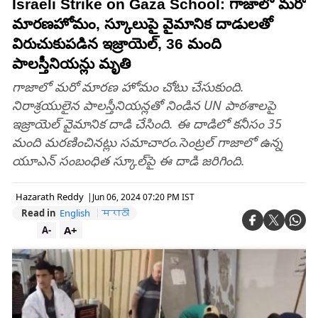
Israeli Strike on Gaza School: గాజాలో మరో
మారణహోమం, స్కూలుపై వైమానిక దాడులతో
విరుచుకుపడిన ఇజ్రాయెల్, 36 మంది
పాలస్తీనియన్లు మృతి
గాజాలో మరో మారణ హోమం చోటు చేసుకుంది.
నిరాశ్రయులైన పాలస్తీనియన్లతో నిండిన UN పాఠశాలపై
ఇజ్రాయెల్ వైమానిక దాడి చేసింది. ఈ దాడిలో కనీసం 35
మంది మరణించినట్లు సమాచారం.సెంట్ర‌ల్ గాజాలో ఉన్న
యూఎన్ సంబంధిత స్కూల్‌పై ఈ దాడి జరిగింది.
Hazarath Reddy
|
Jun 06, 2024 07:20 PM IST
Read in
English
मराठी
A+
A-