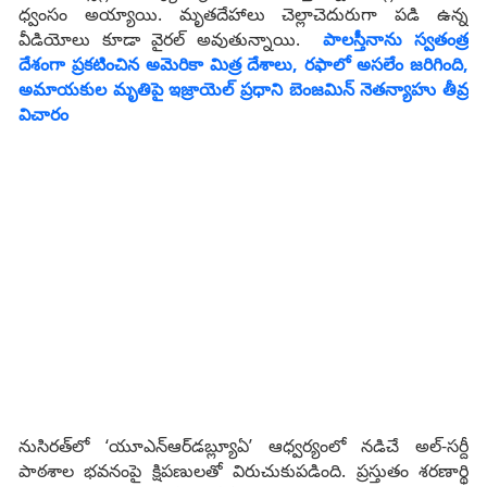
ధ్వంసం అయ్యాయి. మృత‌దేహాలు చెల్లాచెదురుగా ప‌డి ఉన్న
వీడియోలు కూడా వైర‌ల్ అవుతున్నాయి.
పాలస్తీనాను స్వతంత్ర
దేశంగా ప్రకటించిన అమెరికా మిత్ర దేశాలు, రఫాలో అసలేం జరిగింది,
అమాయకుల మృతిపై ఇజ్రాయెల్ ప్రధాని బెంజమిన్‌ నెతన్యాహు తీవ్ర
విచారం
నుసిరత్‌లో ‘యూఎన్‌ఆర్‌డబ్ల్యూఏ’ ఆధ్వర్యంలో నడిచే అల్‌-సర్దీ
పాఠశాల భవనంపై క్షిపణులతో విరుచుకుపడింది. ప్రస్తుతం శరణార్థి