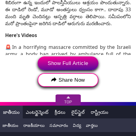
శిబిరంగా ఉన్న ఇందులో పాలస్తీనీయులు ఆశ్రయం పొందుతున్నారు.
ఈ దాడిలో రెండో, మూడో అంతస్తులు ధ్వంసం కాగా.. దాదాపు 33
మంది మృతి చెందినట్లు ఆస్పత్రి వర్గాలు తెలిపాయి. సమీపంలోని
మరో ప్రాంతంపైనా జరిగిన దాడిలో ఆరుగురు మరణించారు.
Here's Videos
🚨In a horrifying massacre committed by the Israeli
army, a body bag arrived by ambulance full of the
bodies of five children, reduced to pieces by the
Show Full Article
bombing of Al-Sardi School in Nuseirat camp, central
#Gaza
.
Share Now
FIVE CHILDREN ‼️
pic.twitter.com/e6GfFiPeJR
— Nour Naim| نُور (@NourNaim88)
June 6, 2024
🚨A horrifying massacre at the overcrowded Al-Sardi
జాతీయం
ఎంటర్టైన్మెంట్
క్రీడలు
లైఫ్‌స్టైల్
రాష్ట్రీయం
School in Nuseirat camp/ central Gaza Strip, after an
Israeli army bombing.
జాతీయం
రాజకీయాలు
సమాచారం
విద్య
వార్తలు