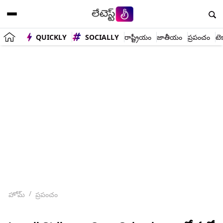
QUICKLY
SOCIALLY
రాష్ట్రీయం
జాతీయం
ప్రపంచం
టె
హోమ్
ప్రపంచం