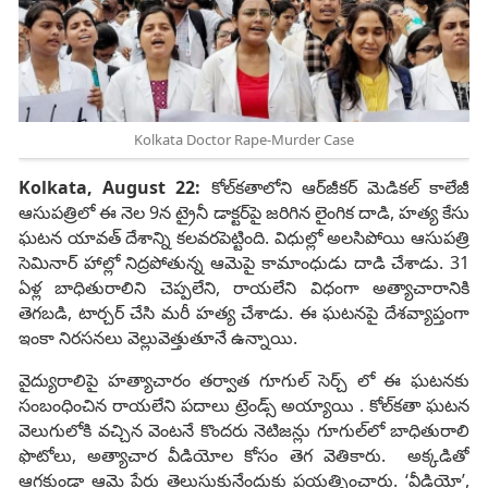
Kolkata Doctor Rape-Murder Case
Kolkata, August 22:
కోల్‌కతాలోని ఆర్‌జీకర్ మెడికల్ కాలేజీ
ఆసుపత్రిలో ఈ నెల 9న ట్రైనీ డాక్టర్‌పై జరిగిన లైంగిక దాడి, హత్య కేసు
ఘటన యావత్ దేశాన్ని కలవరపెట్టింది. విధుల్లో అలసిపోయి ఆసుపత్రి
సెమినార్ హాల్లో నిద్రపోతున్న ఆమెపై కామాంధుడు దాడి చేశాడు. 31
ఏళ్ల బాధితురాలిని చెప్పలేని, రాయలేని విధంగా అత్యాచారానికి
తెగబడి, టార్చర్ చేసి మరీ హత్య చేశాడు. ఈ ఘటనపై దేశవ్యాప్తంగా
ఇంకా నిరసనలు వెల్లువెత్తుతూనే ఉన్నాయి.
వైద్యురాలిపై హత్యాచారం తర్వాత గూగుల్ సెర్చ్ లో ఈ ఘటనకు
సంబంధించిన రాయలేని పదాలు ట్రెండ్స్ అయ్యాయి . కోల్‌కతా ఘటన
వెలుగులోకి వచ్చిన వెంటనే కొందరు నెటిజన్లు గూగుల్‌లో బాధితురాలి
ఫొటోలు, అత్యాచార వీడియోల కోసం తెగ వెతికారు. అక్కడితో
ఆగకుండా ఆమె పేరు తెలుసుకునేందుకు ప్రయత్నించారు. ‘వీడియో’,