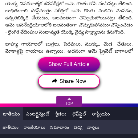
యొక్క వివరణాత్మక శవపరీక్షలో ఆమె గొంతు కోసి చంపినట్లు తేలింది.
బాధితురాలి పోస్ట్‌మార్టం పరీక్షలో ఆమె గొంతు నులిమి చంపడం,
ఉక్కిరిబిక్కిరి చేయడం, బలవంతంగా చొచ్చుకుపోయినట్లు తేలింది.
ఆమె జననేంద్రియాలలోకి బలవంతంగా చొచ్చుకుపోవటం/చొప్పించడం
- లైంగిక వేధింపుల సంభావ్యత యొక్క వైద్య సాక్ష్యాలను కనుగొంది.
బాహ్య గాయాలలో బుగ్గలు, పెదవులు, ముక్కు, మెడ, చేతులు,
మోకాళ్లపై గాయాలు ఉన్నాయి. అదనంగా ఆమె ప్రైవేట్ భాగాలలో
గాయాలు ఉన్నాయి.అలాగే అంతర్గత గాయాలు ఆమె మెడ, తల
Show Full Article
చర్మం, ఇతర శరీర భాగాల కండరాలపై ఉన్నాయి.అన్ని గాయాలు
యాంటె-మార్టం (మరణానికి ముందు), కీలక ప్రతిచర్యలకు రుజువుని
చూపుతున్నాయి," అని పోస్ట్‌మార్టం నివేదిక పేర్కొంది.
ట్రైనీ
Share Now
వైద్యురాలిపై హత్యాచారం, పోస్టుమార్టం నివేదికలో షాకింగ్‌
విషయాలు, దర్యాప్తు కోసం కోల్‌కతా చేరుకున్న సీబీఐ
జాతీయం
ఎంటర్టైన్మెంట్
క్రీడలు
లైఫ్‌స్టైల్
రాష్ట్రీయం
జాతీయం
రాజకీయాలు
సమాచారం
విద్య
వార్తలు