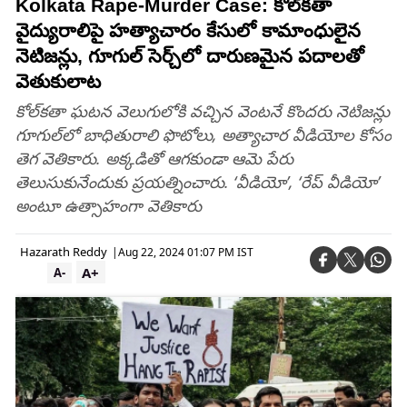
Kolkata Rape-Murder Case: కోల్‌కతా
వైద్యురాలిపై హత్యాచారం కేసులో కామాంధులైన
నెటిజన్లు, గూగుల్ సెర్చ్‌లో దారుణమైన పదాలతో
వెతుకులాట
కోల్‌కతా ఘటన వెలుగులోకి వచ్చిన వెంటనే కొందరు నెటిజన్లు
గూగుల్‌లో బాధితురాలి ఫొటోలు, అత్యాచార వీడియోల కోసం
తెగ వెతికారు. అక్కడితో ఆగకుండా ఆమె పేరు
తెలుసుకునేందుకు ప్రయత్నించారు. ‘వీడియో’, ‘రేప్ వీడియో’
అంటూ ఉత్సాహంగా వెతికారు
Hazarath Reddy
|
Aug 22, 2024 01:07 PM IST
A+
A-