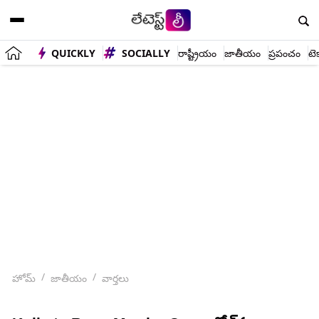
QUICKLY
SOCIALLY
రాష్ట్రీయం
జాతీయం
ప్రపంచం
టె
హోమ్
జాతీయం
వార్తలు