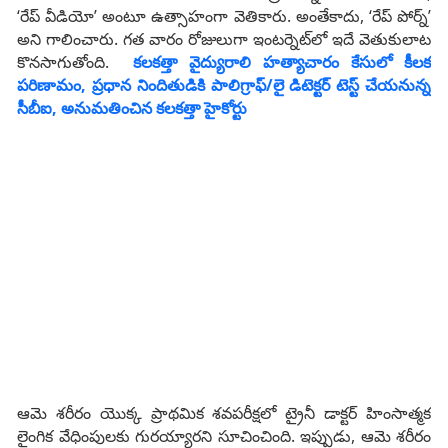
‘రేప్ వీడియో’ అంటూ ఉత్సాహంగా వెతికారు. అంతేకాదు, ‘రేప్ పోర్న్’
అని గాలించారు. గత వారం రోజులుగా ఇంటర్నెట్‌లో ఇదే వెతుకులాట
కొనసాగుతోంది.
కలకత్తా వైద్యురాలి హత్యాచారం కేసులో కీలక
పరిణామం, ప్రధాన నిందితుడికి పాలిగ్రాఫ్‌/లై డిటెక్టర్‌ టెస్ట్ చేయనున్న
సీబీఐ, అనుమతించిన కలకత్తా హైకోర్టు
ఆమె శరీరం యొక్క ప్రాథమిక శవపరీక్షలో ట్రైనీ డాక్టర్ హింసాత్మక
లైంగిక వేధింపులకు గురయ్యారని సూచించింది. ఇప్పుడు, ఆమె శరీరం