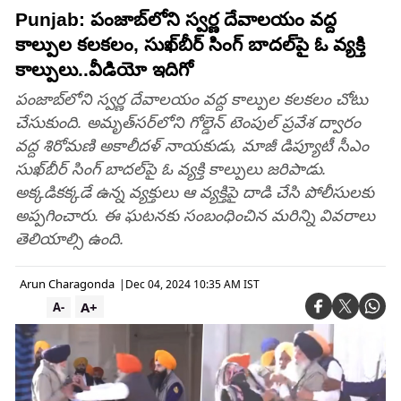
Punjab: పంజాబ్‌లోని స్వర్ణ దేవాలయం వద్ద
కాల్పుల కలకలం, సుఖ్‌బీర్ సింగ్ బాదల్‌పై ఓ వ్యక్తి
కాల్పులు..వీడియో ఇదిగో
పంజాబ్‌లోని స్వర్ణ దేవాలయం వద్ద కాల్పుల కలకలం చోటు
చేసుకుంది. అమృత్‌సర్‌లోని గోల్డెన్ టెంపుల్ ప్రవేశ ద్వారం
వద్ద శిరోమణి అకాలీదళ్ నాయకుడు, మాజీ డిప్యూటీ సీఎం
సుఖ్‌బీర్ సింగ్ బాదల్‌పై ఓ వ్యక్తి కాల్పులు జరిపాడు.
అక్కడికక్కడే ఉన్న వ్యక్తులు ఆ వ్యక్తిపై దాడి చేసి పోలీసులకు
అప్పగించారు. ఈ ఘటనకు సంబంధించిన మరిన్ని వివరాలు
తెలియాల్సి ఉంది.
Arun Charagonda
|
Dec 04, 2024 10:35 AM IST
A+
A-