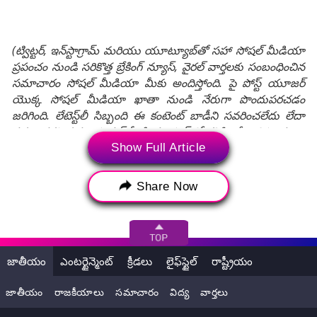
(ట్విట్టర్, ఇన్‌స్టాగ్రామ్ మరియు యూట్యూబ్‌తో సహా సోషల్ మీడియా
ప్రపంచం నుండి సరికొత్త బ్రేకింగ్ న్యూస్, వైరల్ వార్తలకు సంబంధించిన
సమాచారం సోషల్ మీడియా మీకు అందిస్తోంది. పై పోస్ట్ యూజర్
యొక్క సోషల్ మీడియా ఖాతా నుండి నేరుగా పొందుపరచడం
జరిగింది. లేటెస్ట్‌లీ సిబ్బంది ఈ కంటెంట్ బాడీని సవరించలేదు లేదా
సవరించకపోవచ్చు. సోషల్ మీడియా పోస్ట్‌లో కనిపించే అభిప్రాయాలు
మరియు వాస్తవాలు లేటెస్ట్‌లీ అభిప్రాయాలను ప్రతిబింబించవు, అలాగే
Show Full Article
లేటెస్ట్‌లీ దీనికి ఎటువంటి బాధ్యత వహించదు.)
Share Now
Tags:
Amritsar
Man
shoot
Sukhbir Badal
Golden Temple
arrested
Shiromani Akali Dal
పంజాబ్
అమృత్ సర్‌
జాతీయం
ఎంటర్టైన్మెంట్
క్రీడలు
లైఫ్‌స్టైల్
రాష్ట్రీయం
స్వర్ణ దేవాలయం
గోల్డెన్ టెంపుల్
సుఖ్‌బీర్‌సింగ్ బాదల్‌
జాతీయం
రాజకీయాలు
సమాచారం
విద్య
వార్తలు
స్వర్ణదేవాలయం వద్ద కాల్పులు