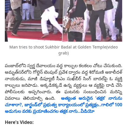
Man tries to shoot Sukhbir Badal at Golden Temple(video
grab)
పంజాబ్‌లోని స్వర్ణ దేవాలయం వద్ద కాల్పుల కలకలం చోటు చేసుకుంది.
అమృత్‌సర్‌లోని గోల్డెన్ టెంపుల్ ప్రవేశ ద్వారం వద్ద శిరోమణి అకాలీదళ్
నాయకుడు, మాజీ డిప్యూటీ సీఎం సుఖ్‌బీర్ సింగ్ బాదల్‌పై ఓ వ్యక్తి
కాల్పులు జరిపాడు. అక్కడికక్కడే ఉన్న వ్యక్తులు ఆ వ్యక్తిపై దాడి చేసి
పోలీసులకు అప్పగించారు. ఈ ఘటనకు సంబంధించిన మరిన్ని
వివరాలు తెలియాల్సి ఉంది.
అత్యంత అరుదైన 'తక్షక' నాగును
చూశారా?, జార్ఖండ్‌లో ప్రభుత్వ కార్యాలయంలో ప్రత్యక్షం..గాలిలో 100
అడుగుల వరకు ప్రయాణించగల తక్షక నాగు..వీడియో
Here's Video: