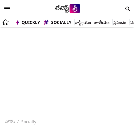
QUICKLY
SOCIALLY
రాష్ట్రీయం
జాతీయం
ప్రపంచం
టె
హోమ్
Socially