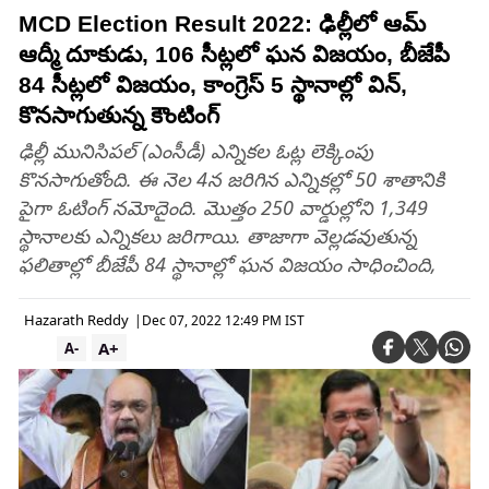
MCD Election Result 2022: ఢిల్లీలో ఆమ్
ఆద్మీ దూకుడు, 106 సీట్లలో ఘన విజయం, బీజేపీ
84 సీట్లలో విజయం, కాంగ్రెస్ 5 స్థానాల్లో విన్,
కొనసాగుతున్న కౌంటింగ్
ఢిల్లీ మునిసిపల్ (ఎంసీడీ) ఎన్నికల ఓట్ల లెక్కింపు
కొనసాగుతోంది. ఈ నెల 4న జరిగిన ఎన్నికల్లో 50 శాతానికి
పైగా ఓటింగ్ నమోదైంది. మొత్తం 250 వార్డుల్లోని 1,349
స్థానాలకు ఎన్నికలు జరిగాయి. తాజాగా వెల్లడవుతున్న
ఫలితాల్లో బీజేపీ 84 స్థానాల్లో ఘన విజయం సాధించింది,
Hazarath Reddy
|
Dec 07, 2022 12:49 PM IST
A+
A-