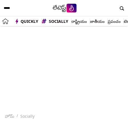
QUICKLY
SOCIALLY
రాష్ట్రీయం
జాతీయం
ప్రపంచం
టె
హోమ్
Socially