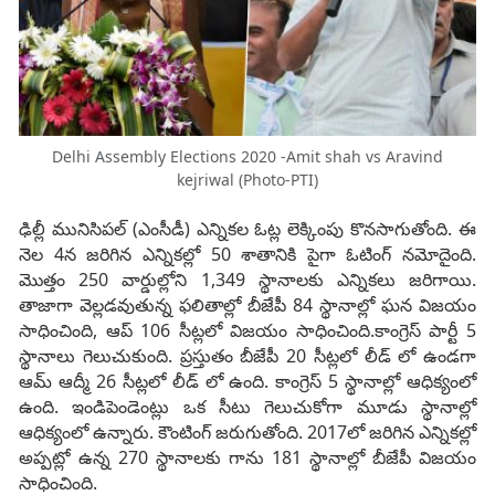
Delhi Assembly Elections 2020 -Amit shah vs Aravind
kejriwal (Photo-PTI)
ఢిల్లీ మునిసిపల్ (ఎంసీడీ) ఎన్నికల ఓట్ల లెక్కింపు కొనసాగుతోంది. ఈ
నెల 4న జరిగిన ఎన్నికల్లో 50 శాతానికి పైగా ఓటింగ్ నమోదైంది.
మొత్తం 250 వార్డుల్లోని 1,349 స్థానాలకు ఎన్నికలు జరిగాయి.
తాజాగా వెల్లడవుతున్న ఫలితాల్లో బీజేపీ 84 స్థానాల్లో ఘన విజయం
సాధించింది, ఆప్ 106 సీట్లలో విజయం సాధించింది.కాంగ్రెస్ పార్టీ 5
స్థానాలు గెలుచుకుంది. ప్రస్తుతం బీజేపీ 20 సీట్లలో లీడ్ లో ఉండగా
ఆమ్ ఆద్మీ 26 సీట్లలో లీడ్ లో ఉంది. కాంగ్రెస్ 5 స్థానాల్లో ఆధిక్యంలో
ఉంది. ఇండిపెండెంట్లు ఒక సీటు గెలుచుకోగా మూడు స్థానాల్లో
ఆధిక్యంలో ఉన్నారు. కౌంటింగ్ జరుగుతోంది. 2017లో జరిగిన ఎన్నికల్లో
అప్పట్లో ఉన్న 270 స్థానాలకు గాను 181 స్థానాల్లో బీజేపీ విజయం
సాధించింది.