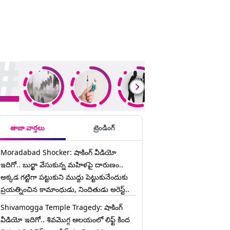
ding Stories
తాజా వార్తలు
ట్రెండింగ్
Moradabad Shocker: షాకింగ్ వీడియో
ఇదిగో.. బుర్ఖా వేసుకున్న మహిళపై దారుణం..
అక్కడ గట్టిగా పట్టుకుని ముద్దు పెట్టుకునేందుకు
ప్రయత్నించిన కామాంధుడు, నిందితుడు అరెస్ట్..
Shivamogga Temple Tragedy: షాకింగ్
వీడియో ఇదిగో.. శివమొగ్గ ఆలయంలో లిఫ్ట్ కింద