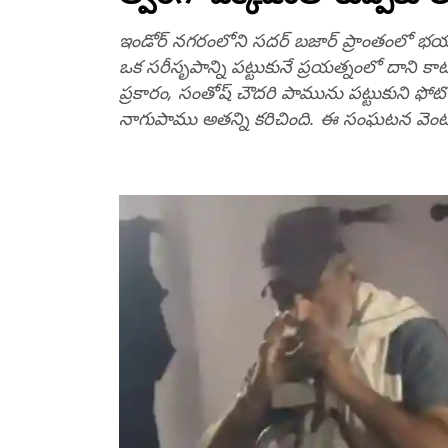
ఇండోర్ నగరంలోని సదర్ బజార్ ప్రాంతంలో భయాన
ఒక సరీసృపాన్ని పట్టుకునే ప్రయత్నంలో దాని క
ప్రకారం, సంతోష్ చౌదరి పామును పట్టుకుని ఫోటో త
నాగుపాము అతన్ని కరిచింది. ఈ సంఘటన వెంటన