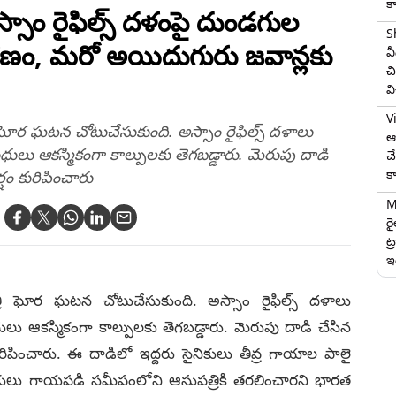
క
జీతూ
మృతి
ాం రైఫిల్స్ దళంపై దుండగుల
S
మరణం, మరో అయిదుగురు జవాన్లకు
వ
చి
వ
V
ి ఘోర ఘటన చోటుచేసుకుంది. అస్సాం రైఫిల్స్ దళాలు
ఆగ
ధులు ఆకస్మికంగా కాల్పులకు తెగబడ్డారు. మెరుపు దాడి
చ
క
్షం కురిపించారు
M
ర
ట్
ఇద
్రి ఘోర ఘటన చోటుచేసుకుంది. అస్సాం రైఫిల్స్ దళాలు
ులు ఆకస్మికంగా కాల్పులకు తెగబడ్డారు. మెరుపు దాడి చేసిన
ురిపించారు. ఈ దాడిలో ఇద్దరు సైనికులు తీవ్ర గాయాల పాలై
ికులు గాయపడి సమీపంలోని ఆసుపత్రికి తరలించారని భారత