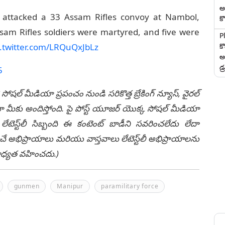
అ
 attacked a 33 Assam Rifles convoy at Nambol,
కొ
Assam Rifles soldiers were martyred, and five were
P
క
c.twitter.com/LRQuQxJbLz
అ
డ్
5
 సోషల్ మీడియా ప్రపంచం నుండి సరికొత్త బ్రేకింగ్ న్యూస్, వైరల్
ీకు అందిస్తోంది. పై పోస్ట్ యూజర్ యొక్క సోషల్ మీడియా
టెస్ట్‌లీ సిబ్బంది ఈ కంటెంట్ బాడీని సవరించలేదు లేదా
చే అభిప్రాయాలు మరియు వాస్తవాలు లేటెస్ట్‌లీ అభిప్రాయాలను
ి బాధ్యత వహించదు.)
gunmen
Manipur
paramilitary force