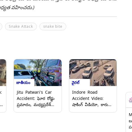
ి బాధ్యత వహించదు.)
Snake Attack
snake bite
జాతీయం
వైరల్
:
Jitu Patwari's Car
Indore Road
Accident: ఘోర రోడ్డు
Accident Video:
ని
ప్రమాదం, మధ్యప్రదేశ్
షాకింగ్ వీడియో, కారు
కాంగ్రెస్ చీఫ్ జితు
బ్రేకులకు బదులు
M
పట్వారీ కారును ఢీకొట్టిన
యాక్సిలరేటర్‌ను తొక్కిన
బ
ట్రక్కు, తృటిలో
వైద్యుడు, ముందున్న
ప
న
ప్రాణాలతో బయటపడ్డ
కారును ఢీకొట్టడంతో