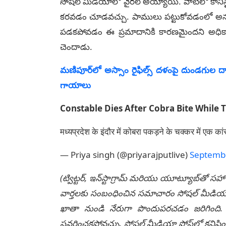
సోషల్ మీడియాలో వైరల్ అయ్యాయి. వాటిలో కానిస్ట
కరవడం చూడవచ్చు. పాములు పట్టుకోవడంలో అనుభవజ్
పడకపోవడం ఈ ప్రమాదానికి కారణమైందని అధికారు
చెందాడు.
మణిపూర్‌లో అస్సాం రైఫిల్స్ దళంపై దుండగుల ద
గాయాలు
Constable Dies After Cobra Bite While 
मध्यप्रदेश के इंदौर में कोबरा पकड़ने के चक्कर में एक 
— Priya singh (@priyarajputlive)
Septembe
(ట్విట్టర్, ఇన్‌స్టాగ్రామ్ మరియు యూట్యూబ్‌తో సహా
వార్తలకు సంబంధించిన సమాచారం సోషల్ మీడియా మ
ఖాతా నుండి నేరుగా పొందుపరచడం జరిగింది. లే
సవరించకపోవచ్చు. సోషల్ మీడియా పోస్ట్‌లో కనిపిం