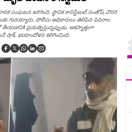
క సంఘటన జరిగింది. స్థానిక కానిస్టేబుల్ సంతోష్ చౌదరి
ాటుకు గురయ్యారు. పోలీసు అధికారులు తెలిపిన వివరాల
ీయడానికి ప్రయత్నిస్తున్నప్పుడు, అకస్మాత్తుగా
ే షాక్, భయాందోళన కలిగించింది.
Tren