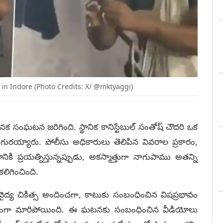
in Indore (Photo Credits: X/ @mktyaggi)
సంఘటన జరిగింది. స్థానిక కానిస్టేబుల్ సంతోష్ చౌదరి ఒక
ు గురయ్యారు. పోలీసు అధికారులు తెలిపిన వివరాల ప్రకారం,
ి ప్రయత్నిస్తున్నప్పుడు, అకస్మాత్తుగా నాగుపాము అతన్ని
ిగించింది.
వైద్య చికిత్స అందించగా, కాటుకు సంబంధించిన విషప్రభావం
 తీవ్రంగా మారిపోయింది. ఈ ఘటనకు సంబంధించిన వీడియోలు