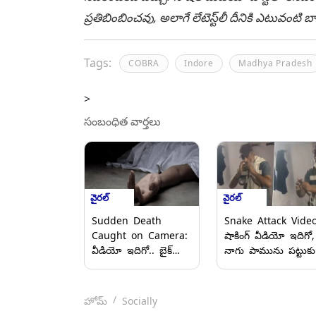
ప్రతిబింబించవు, అలాగే లేటెస్ట్‌లీ దీనికి ఎటువంట
Tags:
COBRA
Indore
Madhya Pradesh
>
సంబంధిత వార్తలు
వైరల్
వైరల్
Sudden Death
Snake Attack Video
Caught on Camera:
షాకింగ్ వీడియో ఇదిగో,
వీడియో ఇదిగో.. బైక్
నాగు పామును పట్టుకు
మీద వెళుతూ కుప్పకూలి
సెల్పీ దిగుతుండగా
పడిపోయిన
కాటేసిన పాము, విషం
వాహనదారుడు,
త్వరగా ఎక్కడంతో
హోమ్
Socially
అకస్మాత్తుగా వచ్చిన
కుప్పకూలి మృతి చెంది