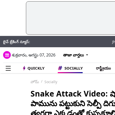
లైవ్ బ్రేకింగ్ న్యూస్:
Jhansi Road Ac
శుక్రవారం, ఆగస్టు 07, 2026
తాజా వార్తలు
QUICKLY
SOCIALLY
రాష్ట్రీయం
హోమ్
Socially
Snake Attack Video: షాక
పామును పట్టుకుని సెల్పీ ద
త్వరగా ఎక్కడంతో కుప్పకూలి 