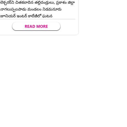
లెక్చ‌ర‌ర్‌ని చిత‌క‌బాదిన త‌ల్లిదండ్రులు, ప్రకాశం జిల్లా
నాగలుప్పలపాడు మండలం నిడమనూరు
జూనియర్ ఇంటర్ కాలేజీలో ఘటన
READ MORE