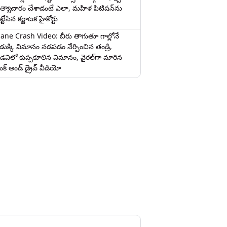
త్యాచారం చేశాడంటే ఎలా, మహిళ పిటిషన్‌ను
ట్టేసిన కర్ణాటక హైకోర్టు
lane Crash Video: బీరు తాగుతూ గాల్లోనే
ొడుక్కి విమానం నడపడం నేర్పించిన తండ్రి,
డవిలో కుప్పకూలిన విమానం, వైరల్‌గా మారిన
రంక్‌ అండ్ డ్రైవ్ వీడియో