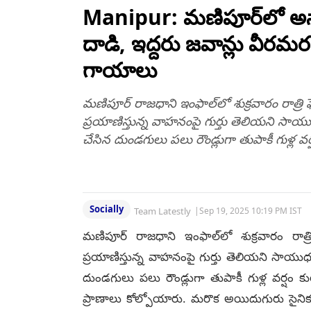
గుండెపోటుతో మృతి..
కానిస్టేబుల్
Manipur: మణిపూర్‌లో అస్స
దాడి, ఇద్దరు జవాన్లు వీర
గాయాలు
మణిపూర్ రాజధాని ఇంఫాల్‌లో శుక్రవారం రాత్ర
ప్రయాణిస్తున్న వాహనంపై గుర్తు తెలియని సాయు
చేసిన దుండగులు పలు రౌండ్లుగా తుపాకీ గుళ్ల వర
Socially
Team Latestly
|
Sep 19, 2025 10:19 PM IST
మణిపూర్ రాజధాని ఇంఫాల్‌లో శుక్రవారం రాత
ప్రయాణిస్తున్న వాహనంపై గుర్తు తెలియని సాయుధ
దుండగులు పలు రౌండ్లుగా తుపాకీ గుళ్ల వర్షం క
ప్రాణాలు కోల్పోయారు. మరొక అయిదుగురు సైన