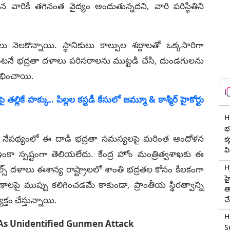
 వారికి తగినంత వైద్యం అందుతున్నదని, వారి పరిస్థితిని
కొన్నాయి. స్థానికులు కాల్పుల శబ్దాలతో ఒక్కసారిగా
నే భద్రతా దళాలు పరిసరాలను ముట్టడి చేసి, దుండగులను
రంభించాయి.
ల్లికే హక్కు.. పిల్లల కస్టడీ కేసులో జమ్మూ & కాశ్మీర్ హైకోర్టు
H
భర
ా ఉన్న నేపథ్యంలో ఈ దాడి భద్రతా సమస్యలపై మరింత ఆందోళన
క
వ
యం ఇంకా స్పష్టంగా తెలియలేదు. కేంద్ర హోం మంత్రిత్వశాఖకు ఈ
H
స్ దళాలు ఈశాన్య రాష్ట్రాలలో శాంతి భద్రతల కోసం కీలకంగా
హ
ణాలపై ముప్పు కలిగించడమే కాకుండా, ప్రాంతీయ స్థిరత్వాన్ని
త
్తం చేస్తున్నాయి.
చ
H
d As Unidentified Gunmen Attack
Se