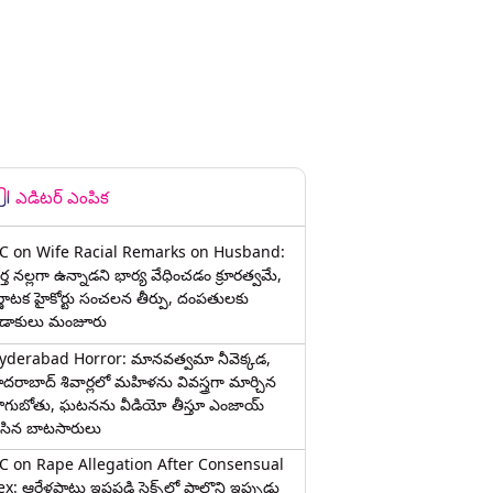
ఎడిటర్ ఎంపిక
C on Wife Racial Remarks on Husband:
్త న‌ల్ల‌గా ఉన్నాడ‌ని భార్య వేధించ‌డం క్రూర‌త్వ‌మే,
ర్ణాటక హైకోర్టు సంచలన తీర్పు, దంపతులకు
ిడాకులు మంజూరు
yderabad Horror: మానవత్వమా నీవెక్కడ,
ైదరాబాద్ శివార్లలో మహిళను వివస్త్రగా మార్చిన
ాగుబోతు, ఘటనను వీడియో తీస్తూ ఎంజాయ్
ేసిన బాటసారులు
C on Rape Allegation After Consensual
x: ఆరేళ్లపాటు ఇష్టపడి సెక్స్‌లో పాల్గొని ఇప్పుడు