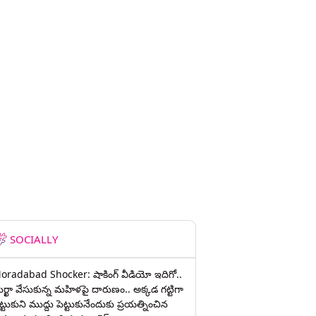
SOCIALLY
oradabad Shocker: షాకింగ్ వీడియో ఇదిగో..
ుర్ఖా వేసుకున్న మహిళపై దారుణం.. అక్కడ గట్టిగా
ట్టుకుని ముద్దు పెట్టుకునేందుకు ప్రయత్నించిన