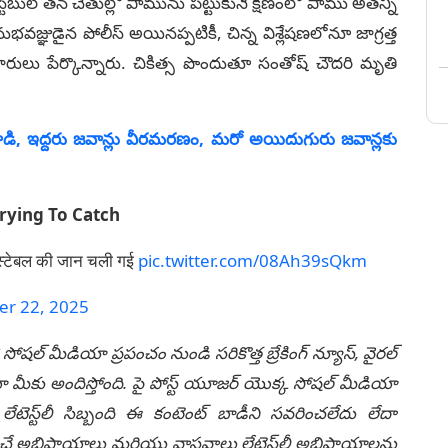
ేబుల్ తన చేతుల్లో పామును పట్టుకునే క్షణంలో పాము అతన్ని
ఞుడైన పోలీస్ అయినప్పటికీ, చిన్న విశ్లేషణలోనూ జాగ్రత్త
లు పేర్కొన్నారు. చికిత్స పొందుతూ సంతోష్ చౌదరి మృతి
ాడి, ఇద్దరు జవాన్లు వీరమరణం, మరో అయిదుగురు జవాన్లకు
Trying To Catch
कांस्टेबल की जान चली गई
pic.twitter.com/08Ah39sQkm
r 22, 2025
 సోషల్ మీడియా ప్రపంచం నుండి సరికొత్త బ్రేకింగ్ న్యూస్, వైరల్
ీకు అందిస్తోంది. పై పోస్ట్ యూజర్ యొక్క సోషల్ మీడియా
టెస్ట్‌లీ సిబ్బంది ఈ కంటెంట్ బాడీని సవరించలేదు లేదా
చే అభిప్రాయాలు మరియు వాస్తవాలు లేటెస్ట్‌లీ అభిప్రాయాలను