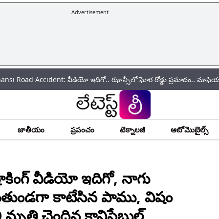
Advertisement
cident: వీడియో ఇదిగో.. ఝాన్సీలో ఘోర రోడ్డు ప్రమాదం.. మాఫియా డాన్ అతీక్ అ
జాతీయం
ప్రపంచం
టెక్నాలజీ
ఆటోమొబైల్స్
ింగ్ వీడియో ఇదిగో, నాగు
ిగుతుండగా కాటేసిన పాము, విషం
మృతి చెందిన కానిస్టేబుల్