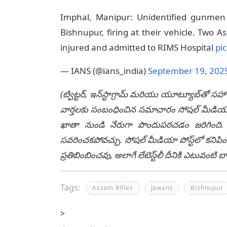
Imphal, Manipur: Unidentified gunmen
Bishnupur, firing at their vehicle. Two 
injured and admitted to RIMS Hospital
pi
— IANS (@ians_india)
September 19, 202
(ట్విట్టర్, ఇన్‌స్టాగ్రామ్ మరియు యూట్యూబ్‌తో సహా
వార్తలకు సంబంధించిన సమాచారం సోషల్ మీడియా మ
ఖాతా నుండి నేరుగా పొందుపరచడం జరిగింది. లే
సవరించకపోవచ్చు. సోషల్ మీడియా పోస్ట్‌లో కనిపిం
ప్రతిబింబించవు, అలాగే లేటెస్ట్‌లీ దీనికి ఎటువంట
Tags:
Assam Rifles
Jawans
Bishnupur
>