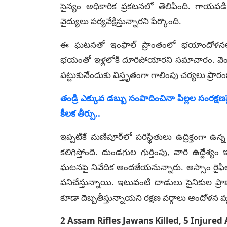
సైన్యం అధికారిక ప్రకటనలో తెలిపింది. గాయపడిన
వైద్యులు పర్యవేక్షిస్తున్నారని పేర్కొంది.
ఈ ఘటనతో ఇంఫాల్ ప్రాంతంలో భయాందోళనలు నెల
భయంతో ఇళ్లలోకి దూరిపోయారని సమాచారం. వెంట
పట్టుకునేందుకు విస్తృతంగా గాలింపు చర్యలు ప్రా
తండ్రి ఎక్కువ డబ్బు సంపాదించినా పిల్లల సంరక్షణపై త
కీలక తీర్పు..
ఇప్పటికే మణిపూర్‌లో పరిస్థితులు ఉద్రిక్తంగ
కలిగిస్తోంది. దుండగుల గుర్తింపు, వారి ఉద్దేశ్
ఘటనపై నివేదిక అందజేయనున్నారు. అస్సాం రైఫిల్
పనిచేస్తున్నాయి. ఇటువంటి దాడులు సైనికుల ప్రా
కూడా దెబ్బతీస్తున్నాయని రక్షణ వర్గాలు ఆందోళన వ్యక
2 Assam Rifles Jawans Killed, 5 Injure