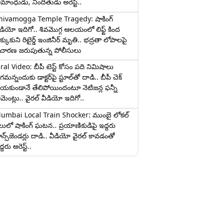
ామాంధుడు, నిందితుడు అరెస్ట్..
hivamogga Temple Tragedy: షాకింగ్
ీడియో ఇదిగో.. శివమొగ్గ ఆలయంలో లిఫ్ట్ కింద
క్కుకుని రిటైర్డ్ ఇంజినీర్ మృతి.. భద్రతా లోపాలపై
ిచారణ జరుపుతున్న పోలీసులు
iral Video: బీపీ టెస్ట్‌ కోసం పది నిమిషాలు
మన్నందుకు డాక్టర్‌పై స్టూల్‌తో దాడి.. బీపీ చెక్
ేయకుండానే తేలిపోయిందంటూ నెటిజన్ల ఫన్నీ
ామెంట్లు.. వైరల్ వీడియో ఇదిగో..
umbai Local Train Shocker: ముంబై లోకల్
ైలులో షాకింగ్ ఘటన.. ప్రయాణికుడిపై ఇద్దరు
రాన్స్‌జెండర్లు దాడి.. వీడియో వైరల్ కావడంతో
్దరు అరెస్ట్..