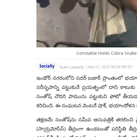
Constable Holds Cobra Snake 
Socially
Team Latestly
|
Sep 22, 2025 06:36 PM IST
ఇండోర్ నగరంలోని సదర్ బజార్ ప్రాంతంలో భయానక 
సరీసృపాన్ని పట్టుకునే ప్రయత్నంలో దాని కాటుక
సంతోష్ చౌదరి పామును పట్టుకుని ఫోటో తీయడానిక
కరిచింది. ఈ సంఘటన వెంటనే షాక్, భయాందోళన కల
తక్షణమే సంతోష్‌ను సమీప ఆసుపత్రికి తరలించి 
(సాయ్రమోసిస్) తీవ్రంగా ఉండటంతో పరిస్థితి