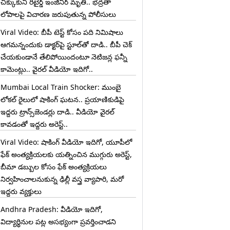
చిక్కుకుని రిటైర్డ్ ఇంజినీర్ మృతి.. భద్రతా
లోపాలపై విచారణ జరుపుతున్న పోలీసులు
Viral Video: బీపీ టెస్ట్‌ కోసం పది నిమిషాలు
ఆగమన్నందుకు డాక్టర్‌పై స్టూల్‌తో దాడి.. బీపీ చెక్
చేయకుండానే తేలిపోయిందంటూ నెటిజన్ల ఫన్నీ
కామెంట్లు.. వైరల్ వీడియో ఇదిగో..
Mumbai Local Train Shocker: ముంబై
లోకల్ రైలులో షాకింగ్ ఘటన.. ప్రయాణికుడిపై
ఇద్దరు ట్రాన్స్‌జెండర్లు దాడి.. వీడియో వైరల్
కావడంతో ఇద్దరు అరెస్ట్..
Viral Video: షాకింగ్ వీడియో ఇదిగో, యూపీలో
ఫేక్ అంత్యక్రియలకు యత్నించిన ముగ్గురు అరెస్ట్,
బీమా డబ్బుల కోసం ఫేక్ అంత్యక్రియలు
నిర్వహించాలనుకున్న ఢిల్లీ వస్త్ర వ్యాపారి, మరో
ఇద్దరు వ్యక్తులు
Andhra Pradesh: వీడియో ఇదిగో,
విద్యార్థినుల పట్ల అసభ్యంగా ప్రవర్తించాడని