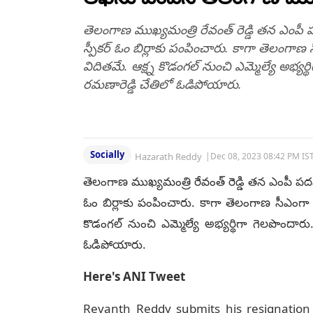
తెలంగాణ ముఖ్యమంత్రి రేవంత్ రెడ్డి తన ఎంపీ
స్పీకర్ ఓం బిర్లాకు పంపించారు. కాగా తెలంగాణ 
విదితమే. ఆక్ష్న కొడంగల్ నుంచి ఎమ్మెల్యే అభ్యర్థ
రమణారెడ్డి చేతిలో ఓడిపోయారు.
Socially
Hazarath Reddy
|
Dec 08, 2023 08:42 PM IS
తెలంగాణ ముఖ్యమంత్రి రేవంత్ రెడ్డి తన ఎంపీ పద
ఓం బిర్లాకు పంపించారు. కాగా తెలంగాణ సీఎంగా ర
కొడంగల్ నుంచి ఎమ్మెల్యే అభ్యర్థిగా గెలపొందారు.
ఓడిపోయారు.
Here's ANI Tweet
Revanth Reddy submits his resignation