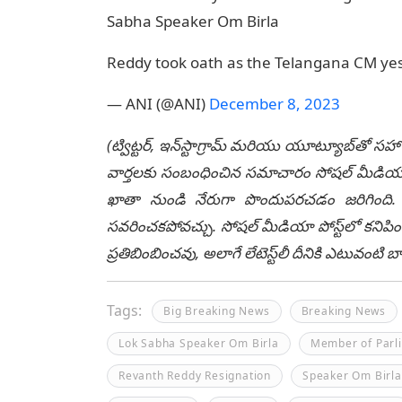
Sabha Speaker Om Birla
Reddy took oath as the Telangana CM ye
— ANI (@ANI)
December 8, 2023
(ట్విట్టర్, ఇన్‌స్టాగ్రామ్ మరియు యూట్యూబ్‌తో సహా
వార్తలకు సంబంధించిన సమాచారం సోషల్ మీడియా మ
ఖాతా నుండి నేరుగా పొందుపరచడం జరిగింది. లే
సవరించకపోవచ్చు. సోషల్ మీడియా పోస్ట్‌లో కనిపిం
ప్రతిబింబించవు, అలాగే లేటెస్ట్‌లీ దీనికి ఎటువంట
Tags:
Big Breaking News
Breaking News
Lok Sabha Speaker Om Birla
Member of Parl
Revanth Reddy Resignation
Speaker Om Birla