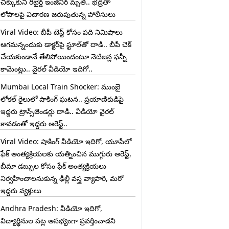
చిక్కుకుని రిటైర్డ్ ఇంజినీర్ మృతి.. భద్రతా
లోపాలపై విచారణ జరుపుతున్న పోలీసులు
Viral Video: బీపీ టెస్ట్‌ కోసం పది నిమిషాలు
ఆగమన్నందుకు డాక్టర్‌పై స్టూల్‌తో దాడి.. బీపీ చెక్
చేయకుండానే తేలిపోయిందంటూ నెటిజన్ల ఫన్నీ
కామెంట్లు.. వైరల్ వీడియో ఇదిగో..
Mumbai Local Train Shocker: ముంబై
లోకల్ రైలులో షాకింగ్ ఘటన.. ప్రయాణికుడిపై
ఇద్దరు ట్రాన్స్‌జెండర్లు దాడి.. వీడియో వైరల్
కావడంతో ఇద్దరు అరెస్ట్..
Viral Video: షాకింగ్ వీడియో ఇదిగో, యూపీలో
ఫేక్ అంత్యక్రియలకు యత్నించిన ముగ్గురు అరెస్ట్,
బీమా డబ్బుల కోసం ఫేక్ అంత్యక్రియలు
నిర్వహించాలనుకున్న ఢిల్లీ వస్త్ర వ్యాపారి, మరో
ఇద్దరు వ్యక్తులు
Andhra Pradesh: వీడియో ఇదిగో,
విద్యార్థినుల పట్ల అసభ్యంగా ప్రవర్తించాడని