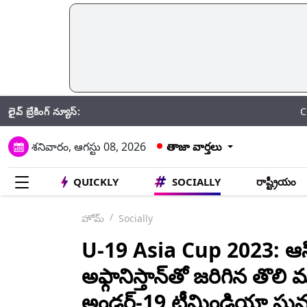
లైవ్ బ్రేకింగ్ న్యూస్:
CRPF: గతేడాది 
శనివారం, ఆగస్టు 08, 2026
తాజా వార్తలు
QUICKLY
SOCIALLY
రాష్ట్రీయం
హోమ్
Socially
U-19 Asia Cup 2023: ఆస
అఫ్గానిస్తాన్‌తో జరిగిన తొలి మ
అండర్‌-19 టీమిండియా ఘ