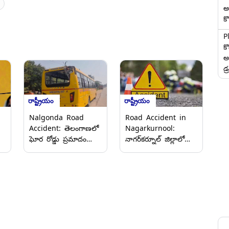
అ
కొ
P
క
అ
డ్
రాష్ట్రీయం
రాష్ట్రీయం
Nalgonda Road
Road Accident in
Accident: తెలంగాణలో
Nagarkurnool:
ఘోర రోడ్డు ప్రమాదం
నాగర్‌కర్నూల్ జిల్లాలో
వీడియో ఇదిగో, బస్సును
ఘోర రోడ్డు ప్రమాదం,
వెనుక నుండి ఢీకొట్టిన
కారును ఢీకొట్టిన
లారీ, బస్సు యు టర్న్
టిప్పర్..ఇద్దరు
,
తీసుకుంటుండగా
ప్రయాణికులకు తీవ్ర
నం
ప్రమాదం
గాయాలు, వీడియో
ఇదిగో..