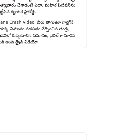
త్యాచారం చేశాడంటే ఎలా, మహిళ పిటిషన్‌ను
ట్టేసిన కర్ణాటక హైకోర్టు
lane Crash Video: బీరు తాగుతూ గాల్లోనే
ొడుక్కి విమానం నడపడం నేర్పించిన తండ్రి,
డవిలో కుప్పకూలిన విమానం, వైరల్‌గా మారిన
రంక్‌ అండ్ డ్రైవ్ వీడియో