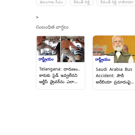
తెలంగాణ సీఎం
రేవంత్ రెడ్డి
రేవంత్ రెడ్డి రాజీనామా
>
సంబంధిత వార్తలు
రాష్ట్రీయం
రాష్ట్రీయం
Telangana: దారుణం..
Saudi Arabia Bus
కారుకు సైడ్ ఇవ్వలేదని
Accident: సౌదీ
ఆర్టీసీ డ్రైవర్‌ను ఎలా
అరేబియా ప్రమాదంపై
కొడుతున్నాడో వీడియోలో
ప్రధాని నరేంద్ర మోదీ
చూడండి, సైడ్
దిగ్భ్రాంతి, భారత
ఇవ్వకపోతే కొడతావా
యాత్రికుల బస్సును
అంటూ నిలదీసిన
ఢీకొట్టిన డీజిల్ ట్యాంకర్
ప్రయాణికులు
45 మంది సజీవ దహ