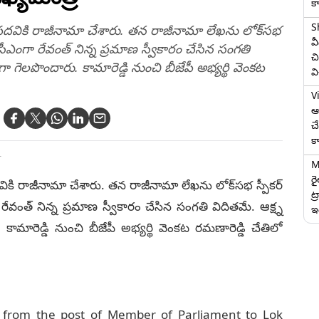
క
S
 పదవికి రాజీనామా చేశారు. తన రాజీనామా లేఖను లోక్‌సభ
వ
సీఎంగా రేవంత్ నిన్న ప్రమాణ స్వీకారం చేసిన సంగతి
చి
ిగా గెలపొందారు. కామారెడ్డి నుంచి బీజేపీ అభ్యర్థి వెంకట
వ
V
ఆగ
చ
క
T
M
ర
వికి రాజీనామా చేశారు. తన రాజీనామా లేఖను లోక్‌సభ స్పీకర్
ట్
ేవంత్ నిన్న ప్రమాణ స్వీకారం చేసిన సంగతి విదితమే. ఆక్ష్న
ఇద
 కామారెడ్డి నుంచి బీజేపీ అభ్యర్థి వెంకట రమణారెడ్డి చేతిలో
 from the post of Member of Parliament to Lok