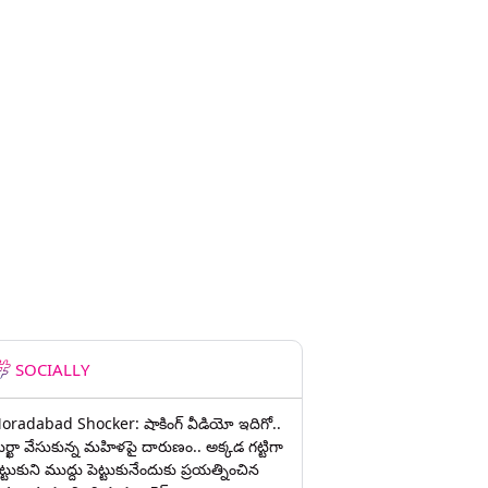
SOCIALLY
oradabad Shocker: షాకింగ్ వీడియో ఇదిగో..
ుర్ఖా వేసుకున్న మహిళపై దారుణం.. అక్కడ గట్టిగా
ట్టుకుని ముద్దు పెట్టుకునేందుకు ప్రయత్నించిన