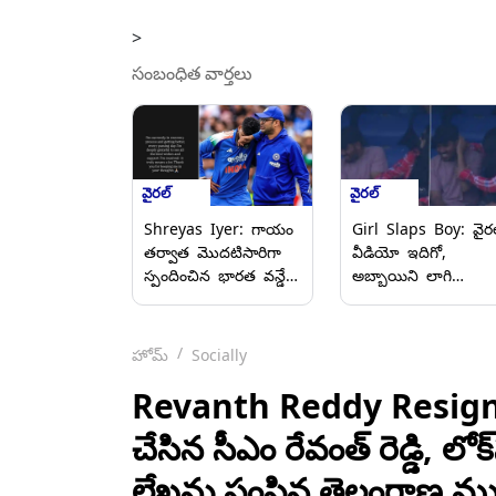
>
సంబంధిత వార్తలు
వైరల్
వైరల్
Shreyas Iyer: గాయం
Girl Slaps Boy: వైరల
తర్వాత మొదటిసారిగా
వీడియో ఇదిగో,
స్పందించిన భారత వన్డే
అబ్బాయిని లాగి
వైస్ కెప్టెన్ శ్రేయాస్
చెంపమీద ఒక దెబ్బ
అయ్యర్, కోలుకునే దశలో
పీకిన అమ్మాయి,
ఉన్నానని వెల్లడి,
బిత్తరపోయిన
హోమ్
Socially
అభిమానుల మద్దతుకు
చూస్తుండిపోయిన
ధన్యవాదాలు తెలుపుతూ
అబ్బాయి.. ఆ తర్వాత
Revanth Reddy Resigna
నోట్
ఏమైందంటే..
చేసిన సీఎం రేవంత్ రెడ్డి, లో
లేఖను పంపిన తెలంగాణ ముఖ