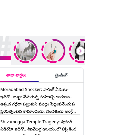
ding Stories
తాజా వార్తలు
ట్రెండింగ్
Moradabad Shocker: షాకింగ్ వీడియో
ఇదిగో.. బుర్ఖా వేసుకున్న మహిళపై దారుణం..
అక్కడ గట్టిగా పట్టుకుని ముద్దు పెట్టుకునేందుకు
ప్రయత్నించిన కామాంధుడు, నిందితుడు అరెస్ట్..
Shivamogga Temple Tragedy: షాకింగ్
వీడియో ఇదిగో.. శివమొగ్గ ఆలయంలో లిఫ్ట్ కింద