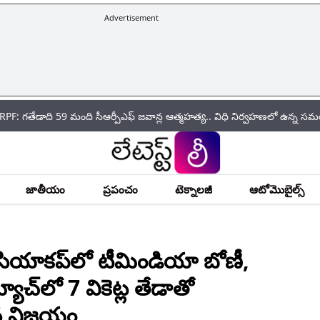
Advertisement
59 మంది సీఆర్పీఎఫ్ జ‌వాన్ల ఆత్మ‌హ‌త్య.. విధి నిర్వహణలో ఉన్న సమయంలోనే ఎక్
జాతీయం
ప్రపంచం
టెక్నాలజీ
ఆటోమొబైల్స్
ియాకప్‌లో టీమిండియా బోణీ,
్యాచ్‌లో 7 వికెట్ల తేడాతో
న విజయం