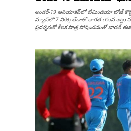
అండర్‌-19 ఆసియాకప్‌లో టీమిండియా బోణీ కొట్టింద
మ్యాచ్‌లో 7 వికెట్ల తేడాతో భారత యువ జట్టు ఘన వ
ప్రదర్శనతో కీలక పాత్ర పోషించడంతో భారత్ ఈ