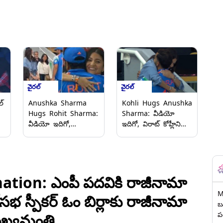
వైరల్
వైరల్
్
Anushka Sharma
Kohli Hugs Anushka
Hugs Rohit Sharma:
Sharma: వీడియో
వీడియో ఇదిగో,
ఇదిగో, విరాట్ కోహ్లీని
రోహిత్‌శర్మను హగ్
కౌగిలించుకున్న అనుష్క
చేసుకున్న కోహ్లీ భార్య
శర్మ, ఛాంపియన్స్ ట్రోఫీ
అనుష్క శర్మ, ఆమె
2025 కైవసం చేసుకున్న
ఎంత సింపుల్‌గా
భారత్
ఉంటారనే దానికి ఇది
tion: ఎంపీ పదవికి రాజీనామా
నిదర్శనం అంటున్న
M
క్‌సభ స్పీకర్ ఓం బిర్లాకు రాజీనామా
నెటిజన్లు
బ
ప
్యమంత్రి