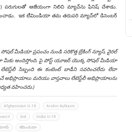
్ణి(70) పరుగులతో ఆజేయంగా నిలిచి మ్యాచ్‌ను ఫినిష్‌ చేశాడు.
ించాడు. ఇక టీమిండియా తమ తదుపరి మ్యాచ్‌లో డిసెంబర్‌
 సోషల్ మీడియా ప్రపంచం నుండి సరికొత్త బ్రేకింగ్ న్యూస్, వైరల్
ీకు అందిస్తోంది. పై పోస్ట్ యూజర్ యొక్క సోషల్ మీడియా
టెస్ట్‌లీ సిబ్బంది ఈ కంటెంట్ బాడీని సవరించలేదు లేదా
చే అభిప్రాయాలు మరియు వాస్తవాలు లేటెస్ట్‌లీ అభిప్రాయాలను
ి బాధ్యత వహించదు.)
Afghanistan U-19
Arshin Kulkarni
ouncil
Ind
India U-19
యాకప్‌
టీమిండియా