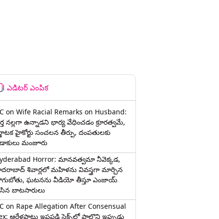
ఎడిటర్ ఎంపిక
C on Wife Racial Remarks on Husband:
్త న‌ల్ల‌గా ఉన్నాడ‌ని భార్య వేధించ‌డం క్రూర‌త్వ‌మే,
ర్ణాటక హైకోర్టు సంచలన తీర్పు, దంపతులకు
ిడాకులు మంజూరు
yderabad Horror: మానవత్వమా నీవెక్కడ,
ైదరాబాద్ శివార్లలో మహిళను వివస్త్రగా మార్చిన
ాగుబోతు, ఘటనను వీడియో తీస్తూ ఎంజాయ్
ేసిన బాటసారులు
C on Rape Allegation After Consensual
x: ఆరేళ్లపాటు ఇష్టపడి సెక్స్‌లో పాల్గొని ఇప్పుడు