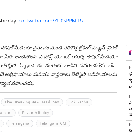
sterday.
pic.twitter.com/ZU0sPPMIRx
 సోషల్ మీడియా ప్రపంచం నుండి సరికొత్త బ్రేకింగ్ న్యూస్, వైరల్
ీకు అందిస్తోంది. పై పోస్ట్ యూజర్ యొక్క సోషల్ మీడియా
టెస్ట్‌లీ సిబ్బంది ఈ కంటెంట్ బాడీని సవరించలేదు లేదా
H
భర
చే అభిప్రాయాలు మరియు వాస్తవాలు లేటెస్ట్‌లీ అభిప్రాయాలను
క
ి బాధ్యత వహించదు.)
వ
H
హ
Live Breaking New Headlines
Lok Sabha
త
iament
Revanth Reddy
చ
Telangana
Telangana CM
H
Se