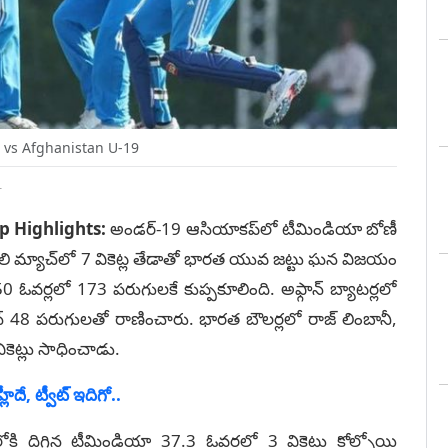
 vs Afghanistan U-19
T
up Highlights:
అండర్‌-19 ఆసియాకప్‌లో టీమిండియా బోణీ
ిన తొలి మ్యాచ్‌లో 7 వికెట్ల తేడాతో భారత యువ జట్టు ఘన విజయం
‌ 50 ఓవర్లలో 173 పరుగులకే కుప్పకూలింది. అఫ్గాన్‌ బ్యాటర్లలో
ఖాన్‌ 48 పరుగులతో రాణించారు. భారత బౌలర్లలో రాజ్‌ లింబానీ,
ికెట్లు సాధించాడు.
లీదే, ట్వీట్ ఇదిగో..
ి దిగిన టీమిండియా 37.3 ఓవర్లలో 3 వికెట్లు కోల్పోయి