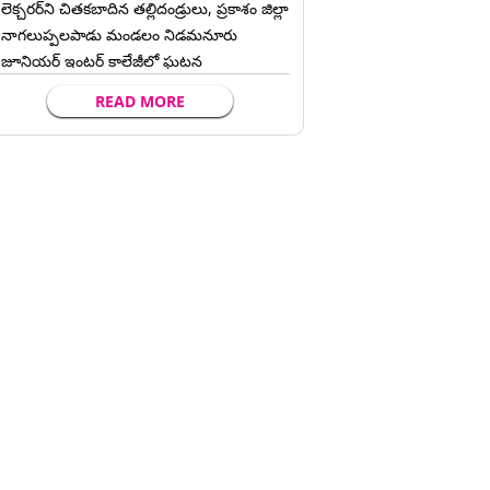
లెక్చ‌ర‌ర్‌ని చిత‌క‌బాదిన త‌ల్లిదండ్రులు, ప్రకాశం జిల్లా
నాగలుప్పలపాడు మండలం నిడమనూరు
జూనియర్ ఇంటర్ కాలేజీలో ఘటన
READ MORE