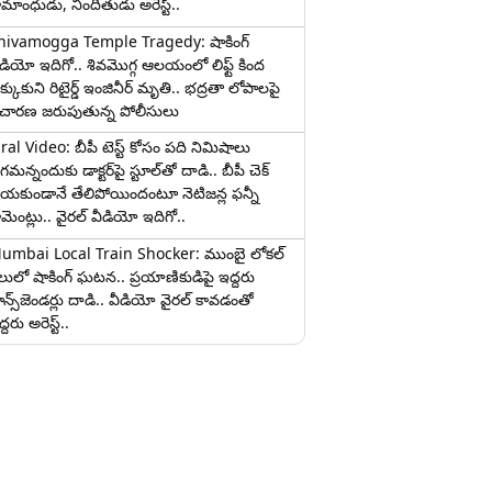
ామాంధుడు, నిందితుడు అరెస్ట్..
hivamogga Temple Tragedy: షాకింగ్
ీడియో ఇదిగో.. శివమొగ్గ ఆలయంలో లిఫ్ట్ కింద
క్కుకుని రిటైర్డ్ ఇంజినీర్ మృతి.. భద్రతా లోపాలపై
ిచారణ జరుపుతున్న పోలీసులు
iral Video: బీపీ టెస్ట్‌ కోసం పది నిమిషాలు
మన్నందుకు డాక్టర్‌పై స్టూల్‌తో దాడి.. బీపీ చెక్
ేయకుండానే తేలిపోయిందంటూ నెటిజన్ల ఫన్నీ
ామెంట్లు.. వైరల్ వీడియో ఇదిగో..
umbai Local Train Shocker: ముంబై లోకల్
ైలులో షాకింగ్ ఘటన.. ప్రయాణికుడిపై ఇద్దరు
రాన్స్‌జెండర్లు దాడి.. వీడియో వైరల్ కావడంతో
్దరు అరెస్ట్..