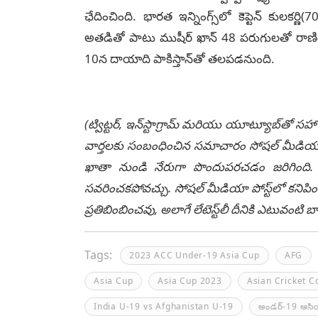
ఛేదించింది. భారత ఇన్నింగ్స్‌లో కెప్టెన్‌ కులకర
అతడితో పాటు ముషీర్‌ ఖాన్‌ 48 పరుగులతో రాణ
10న దాయాది పాకిస్తాన్‌తో తలపడనుంది.
(ట్విట్టర్, ఇన్‌స్టాగ్రామ్ మరియు యూట్యూబ్‌తో సహా
వార్తలకు సంబంధించిన సమాచారం సోషల్ మీడియా మ
ఖాతా నుండి నేరుగా పొందుపరచడం జరిగింది. లే
సవరించకపోవచ్చు. సోషల్ మీడియా పోస్ట్‌లో కనిపిం
ప్రతిబింబించవు, అలాగే లేటెస్ట్‌లీ దీనికి ఎటువంట
Tags:
2023 ACC Under-19 Asia Cup
AFG
Asia Cup
Asia Cup 2023
Asian Cricket C
India U-19 vs Afghanistan U-19
అండర్‌-19 ఆసి