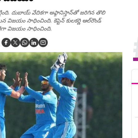
ి. దుబాయ్‌ వేదికగా అఫ్గానిస్తాన్‌తో జరిగిన తొలి
ిజయం సాధించింది. కెప్టెన్‌ కులకర్ణి ఆల్‌రౌండ్‌
జీగా విజయం సాధించింది.
Tren