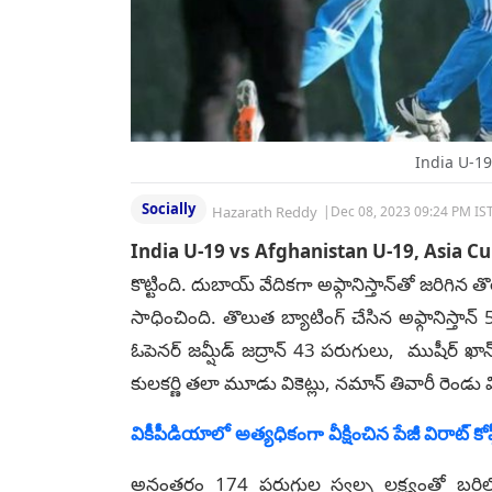
India U-19
Socially
Hazarath Reddy
|
Dec 08, 2023 09:24 PM IS
India U-19 vs Afghanistan U-19, Asia C
కొట్టింది. దుబాయ్‌ వేదికగా అఫ్గానిస్తాన్‌తో జరిగ
సాధించింది. తొలుత బ్యాటింగ్‌ చేసిన అఫ్గానిస్తాన్
ఓపెనర్‌ జమ్షీడ్‌ జద్రాన్‌ 43 పరుగులు, ముషీర్‌ 
కులకర్ణి తలా మూడు వికెట్లు, నమాన్‌ తివారీ రెండు వ
వికీపీడియాలో అత్యధికంగా వీక్షించిన పేజీ విరాట్ కోహ్
అనంతరం 174 పరుగుల స్వల్ప లక్ష్యంతో బరిలోక