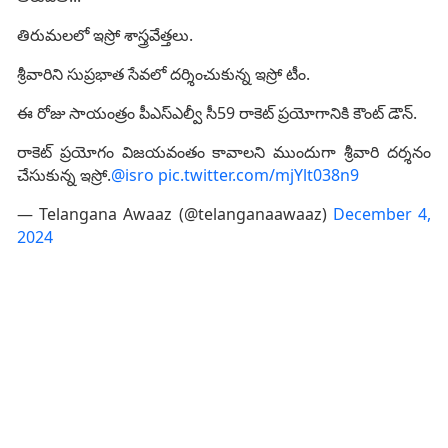
తిరుమలలో ఇస్రో శాస్త్రవేత్తలు.
శ్రీవారిని సుప్రభాత సేవలో దర్శించుకున్న ఇస్రో టీం.
ఈ రోజు సాయంత్రం పీఎస్ఎల్వీ సీ59 రాకెట్ ప్రయోగానికి కౌంట్ డౌన్.
రాకెట్ ప్రయోగం విజయవంతం కావాలని ముందుగా శ్రీవారి దర్శనం
చేసుకున్న ఇస్రో.
@isro
pic.twitter.com/mjYlt038n9
— Telangana Awaaz (@telanganaawaaz)
December 4,
2024