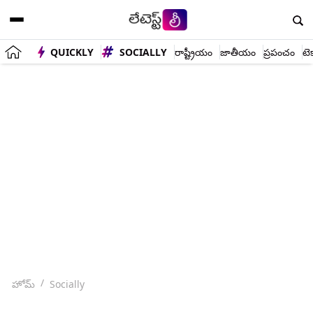
QUICKLY
SOCIALLY
రాష్ట్రీయం
జాతీయం
ప్రపంచం
టె
హోమ్
Socially