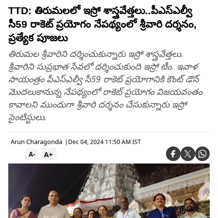
TTD: తిరుమలలో ఇస్రో శాస్త్రవేత్తలు..పీఎస్‌ఎల్వీ
సీ59 రాకెట్ ప్రయోగం నేపథ్యంలో శ్రీవారి దర్శనం,
ప్రత్యేక పూజలు
తిరుమల శ్రీవారిని దర్శించుకున్నారు ఇస్రో శాస్త్రవేత్తలు.
శ్రీవారిని సుప్రభాత సేవలో దర్శించుకుంది ఇస్రో టీం. ఇవాళ
సాయంత్రం పీఎస్ఎల్వీ సీ59 రాకెట్ ప్రయోగానికి కౌంట్ డౌన్
మొదలుకానున్న నేపథ్యంలో రాకెట్ ప్రయోగం విజయవంతం
కావాలని ముందుగా శ్రీవారి దర్శనం చేసుకున్నారు ఇస్రో
సైంటిస్టులు.
Arun Charagonda
|
Dec 04, 2024 11:50 AM IST
A+
A-