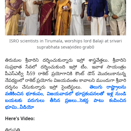
ISRO scientists in Tirumala, worships lord Balaji at srivari
suprabhata seva(video grab0
తిరుమల శ్రీవారిని దర్శించుకున్నారు ఇస్రో శాస్త్రవేత్తలు. శ్రీవారిని
సుప్రభాత సేవలో దర్శించుకుంది ఇస్రో టీం. ఇవాళ సాయంత్రం
పీఎస్ఎల్వీ సీ59 రాకెట్ ప్రయోగానికి కౌంట్ డౌన్ మొదలుకానున్న
నేపథ్యంలో రాకెట్ ప్రయోగం విజయవంతం కావాలని ముందుగా శ్రీవారి
దర్శనం చేసుకున్నారు ఇస్రో సైంటిస్టులు.
తెలుగు రాష్ట్రాలను
వణికించిన భూకంపం, విజయవాడలో భూప్రకంపనలతో ఇళ్ల నుండి
బయటకు పరుగులు తీసిన ప్రజలు..సెకన్ల పాటు కంపించిన
భూమి..వీడియో
Here's Video:
తిరుపతి...