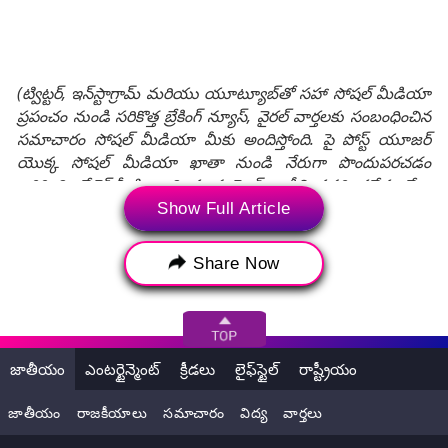
(ట్విట్టర్, ఇన్‌స్టాగ్రామ్ మరియు యూట్యూబ్‌తో సహా సోషల్ మీడియా
ప్రపంచం నుండి సరికొత్త బ్రేకింగ్ న్యూస్, వైరల్ వార్తలకు సంబంధించిన
సమాచారం సోషల్ మీడియా మీకు అందిస్తోంది. పై పోస్ట్ యూజర్
యొక్క సోషల్ మీడియా ఖాతా నుండి నేరుగా పొందుపరచడం
జరిగింది. లేటెస్ట్‌లీ సిబ్బంది ఈ కంటెంట్ బాడీని సవరించలేదు లేదా
సవరించకపోవచ్చు. సోషల్ మీడియా పోస్ట్‌లో కనిపించే అభిప్రాయాలు
Show Full Article
మరియు వాస్తవాలు లేటెస్ట్‌లీ అభిప్రాయాలను ప్రతిబింబించవు, అలాగే
లేటెస్ట్‌లీ దీనికి ఎటువంటి బాధ్యత వహించదు.)
Share Now
Tags:
ISRO scientists
Tirumala
worships
lord balaji
srivari suprabhata seva
జాతీయం
ఎంటర్టైన్మెంట్
క్రీడలు
లైఫ్‌స్టైల్
రాష్ట్రీయం
isro team
ఇస్రో
ఇస్రో శాస్త్రవేత్తలు
జాతీయం
రాజకీయాలు
సమాచారం
విద్య
వార్తలు
శ్రీవారి దర్శనం
సుప్రభాత సేవ