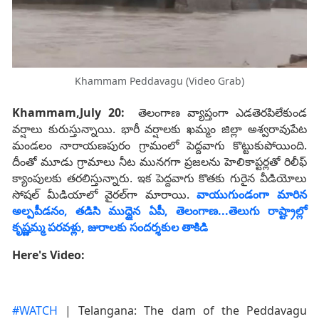
Khammam Peddavagu (Video Grab)
Khammam,July 20:
తెలంగాణ వ్యాప్తంగా ఎడతెరపిలేకుండ
వర్షాలు కురుస్తున్నాయి. భారీ వర్షాలకు ఖమ్మం జిల్లా అశ్వరావుపేట
మండలం నారాయణపురం గ్రామంలో పెద్దవాగు కొట్టుకుపోయింది.
దీంతో మూడు గ్రామాలు నీట మునగగా ప్రజలను హెలికాప్టర్లతో రిలీఫ్
క్యాంపులకు తరలిస్తున్నారు. ఇక పెద్దవాగు కొతకు గురైన వీడియోలు
సోషల్ మీడియాలో వైరల్‌గా మారాయి.
వాయుగుండంగా మారిన
అల్పపీడనం, తడిసి ముద్దైన ఏపీ, తెలంగాణ...తెలుగు రాష్ట్రాల్లో
కృష్ణమ్మ పరవళ్లు, జురాలకు సందర్శకుల తాకిడి
Here's Video:
#WATCH
| Telangana: The dam of the Peddavagu