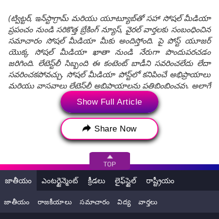
(ట్విట్టర్, ఇన్‌స్టాగ్రామ్ మరియు యూట్యూబ్‌తో సహా సోషల్ మీడియా
ప్రపంచం నుండి సరికొత్త బ్రేకింగ్ న్యూస్, వైరల్ వార్తలకు సంబంధించిన
సమాచారం సోషల్ మీడియా మీకు అందిస్తోంది. పై పోస్ట్ యూజర్
యొక్క సోషల్ మీడియా ఖాతా నుండి నేరుగా పొందుపరచడం
జరిగింది. లేటెస్ట్‌లీ సిబ్బంది ఈ కంటెంట్ బాడీని సవరించలేదు లేదా
సవరించకపోవచ్చు. సోషల్ మీడియా పోస్ట్‌లో కనిపించే అభిప్రాయాలు
మరియు వాస్తవాలు లేటెస్ట్‌లీ అభిప్రాయాలను ప్రతిబింబించవు, అలాగే
లేటెస్ట్‌లీ దీనికి ఎటువంటి బాధ్యత వహించదు.)
Show Full Article
Tags:
telangana rains
hyderabad rains
Share Now
khammam rains
peddavagu
khammam floods
telangana floods
తెలంగాణ వర్షాలు
తెలంగాణ
ఖమ్మం
పెద్దవాగు
జాతీయం
ఎంటర్టైన్మెంట్
క్రీడలు
లైఫ్‌స్టైల్
రాష్ట్రీయం
ఖమ్మం వర్షాలు
peddavagu breached
జాతీయం
రాజకీయాలు
సమాచారం
విద్య
వార్తలు