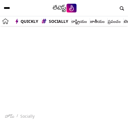
QUICKLY
SOCIALLY
రాష్ట్రీయం
జాతీయం
ప్రపంచం
టె
హోమ్
Socially