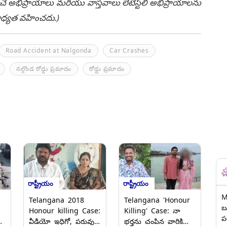
చే అభిప్రాయాలు మరియు వాస్తవాలు లేటెస్ట్‌లీ అభిప్రాయాలను
ి బాధ్యత వహించదు.)
Road Accident at Nalgonda
Car Crashes
నల్గొండ రోడ్డు ప్రమాదం
రోడ్డు ప్రమాదం
రాష్ట్రీయం
రాష్ట్రీయం
M
Telangana 2018
Telangana 'Honour
బ
Honour killing Case:
Killing' Case: నా
ప
ో,
వీడియో ఇధిగో, పరువు
భర్తను చంపిన వారికి