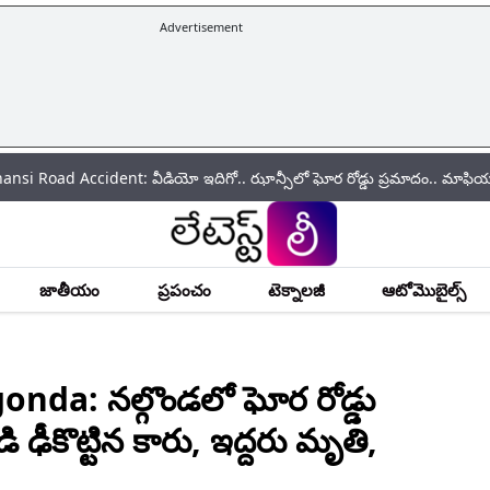
Advertisement
dent: వీడియో ఇదిగో.. ఝాన్సీలో ఘోర రోడ్డు ప్రమాదం.. మాఫియా డాన్ అతీక్ అహ్
జాతీయం
ప్రపంచం
టెక్నాలజీ
ఆటోమొబైల్స్
da: నల్గొండలో ఘోర రోడ్డు
ి ఢీకొట్టిన కారు, ఇద్దరు మృతి,