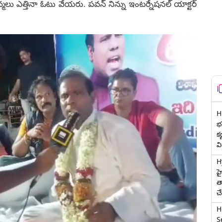
మలు ఎత్తినా ఓటు వేయరు. పవన్ నిన్ను ఇంటర్నేషనల్ యాక్టర్
H
భర
క
వ
H
హ
త
చ
H
Se