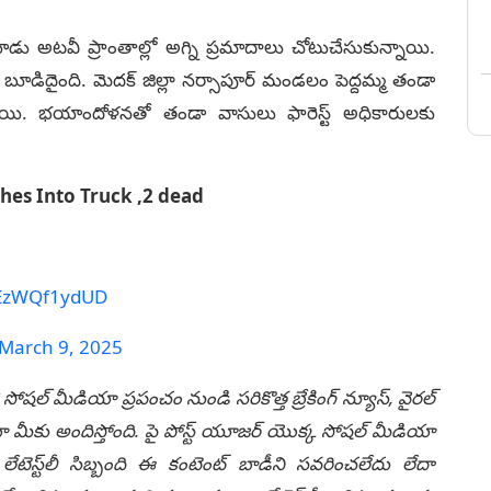
 మూడు అటవీ ప్రాంతాల్లో అగ్ని ప్రమాదాలు చోటుచేసుకున్నాయి.
ి బూడిదైంది. మెదక్ జిల్లా నర్సాపూర్ మండలం పెద్దమ్మ తండా
ి. భయాందోళనతో తండా వాసులు ఫారెస్ట్ అధికారులకు
hes Into Truck ,2 dead
m/EzWQf1ydUD
March 9, 2025
 సోషల్ మీడియా ప్రపంచం నుండి సరికొత్త బ్రేకింగ్ న్యూస్, వైరల్
ీకు అందిస్తోంది. పై పోస్ట్ యూజర్ యొక్క సోషల్ మీడియా
టెస్ట్‌లీ సిబ్బంది ఈ కంటెంట్ బాడీని సవరించలేదు లేదా