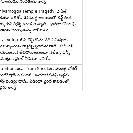
ామాంధుడు, నిందితుడు అరెస్ట్..
hivamogga Temple Tragedy: షాకింగ్
ీడియో ఇదిగో.. శివమొగ్గ ఆలయంలో లిఫ్ట్ కింద
క్కుకుని రిటైర్డ్ ఇంజినీర్ మృతి.. భద్రతా లోపాలపై
ిచారణ జరుపుతున్న పోలీసులు
iral Video: బీపీ టెస్ట్‌ కోసం పది నిమిషాలు
మన్నందుకు డాక్టర్‌పై స్టూల్‌తో దాడి.. బీపీ చెక్
ేయకుండానే తేలిపోయిందంటూ నెటిజన్ల ఫన్నీ
ామెంట్లు.. వైరల్ వీడియో ఇదిగో..
umbai Local Train Shocker: ముంబై లోకల్
ైలులో షాకింగ్ ఘటన.. ప్రయాణికుడిపై ఇద్దరు
రాన్స్‌జెండర్లు దాడి.. వీడియో వైరల్ కావడంతో
్దరు అరెస్ట్..