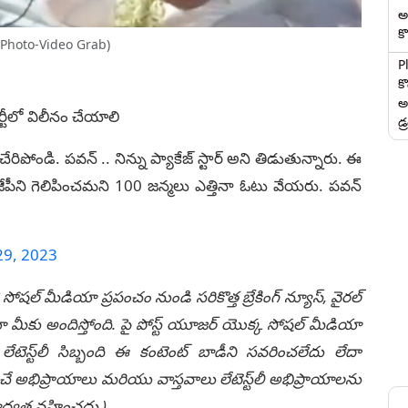
అ
కొ
(Photo-Video Grab)
P
క
అ
ర్టీలో విలీనం చేయాలి
డ్
చేరిపోండి. పవన్ .. నిన్ను ప్యాకేజ్ స్టార్ అని తిడుతున్నారు. ఈ
ీని గెలిపించమని 100 జన్మలు ఎత్తినా ఓటు వేయరు. పవన్
29, 2023
 సోషల్ మీడియా ప్రపంచం నుండి సరికొత్త బ్రేకింగ్ న్యూస్, వైరల్
ీకు అందిస్తోంది. పై పోస్ట్ యూజర్ యొక్క సోషల్ మీడియా
టెస్ట్‌లీ సిబ్బంది ఈ కంటెంట్ బాడీని సవరించలేదు లేదా
చే అభిప్రాయాలు మరియు వాస్తవాలు లేటెస్ట్‌లీ అభిప్రాయాలను
ి బాధ్యత వహించదు.)