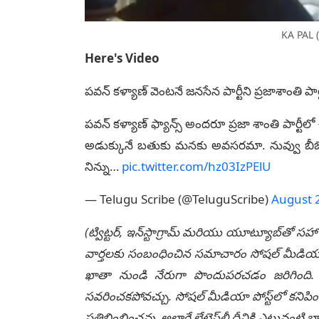
KA PAL 
Here's Video
పవన్ కళ్యాణ్ వెంటనే జనసేన పార్టీని ప్రజాశాంతి పా
పవన్ కళ్యాణ్ ఫ్యాన్స్ అందరూ ప్రజా శాంతి పార్టీలో 
అడుక్కునే బతుకు మనకు అవసరమా. నువ్వు బీజేప
నిన్ను…
pic.twitter.com/hz03IzPElU
— Telugu Scribe (@TeluguScribe)
August 
(ట్విట్టర్, ఇన్‌స్టాగ్రామ్ మరియు యూట్యూబ్‌తో సహా
వార్తలకు సంబంధించిన సమాచారం సోషల్ మీడియా మ
ఖాతా నుండి నేరుగా పొందుపరచడం జరిగింది. లే
సవరించకపోవచ్చు. సోషల్ మీడియా పోస్ట్‌లో కనిపిం
ప్రతిబింబించవు, అలాగే లేటెస్ట్‌లీ దీనికి ఎటువంట