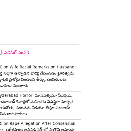
ఎడిటర్ ఎంపిక
C on Wife Racial Remarks on Husband:
్త న‌ల్ల‌గా ఉన్నాడ‌ని భార్య వేధించ‌డం క్రూర‌త్వ‌మే,
ర్ణాటక హైకోర్టు సంచలన తీర్పు, దంపతులకు
ిడాకులు మంజూరు
yderabad Horror: మానవత్వమా నీవెక్కడ,
ైదరాబాద్ శివార్లలో మహిళను వివస్త్రగా మార్చిన
ాగుబోతు, ఘటనను వీడియో తీస్తూ ఎంజాయ్
ేసిన బాటసారులు
C on Rape Allegation After Consensual
x: ఆరేళ్లపాటు ఇష్టపడి సెక్స్‌లో పాల్గొని ఇప్పుడు