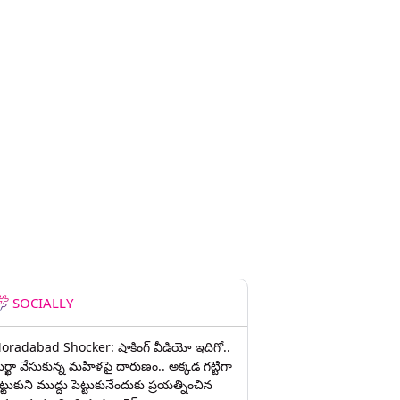
SOCIALLY
oradabad Shocker: షాకింగ్ వీడియో ఇదిగో..
ుర్ఖా వేసుకున్న మహిళపై దారుణం.. అక్కడ గట్టిగా
ట్టుకుని ముద్దు పెట్టుకునేందుకు ప్రయత్నించిన