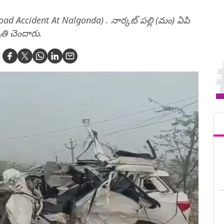
(Road Accident At Nalgonda) . నార్కట్ పల్లి (మం) ఏపి
ృతి చెందారు.
Tren