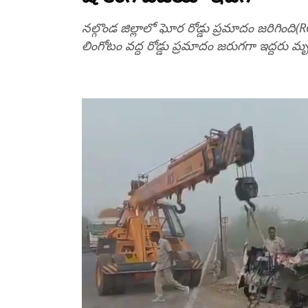
నల్గొండ జిల్లాలో ఘోర రోడ్డు ప్రమాదం జరిగింది
లింగోటం వద్ద రోడ్డు ప్రమాదం జరుగగా ఇద్దరు మ