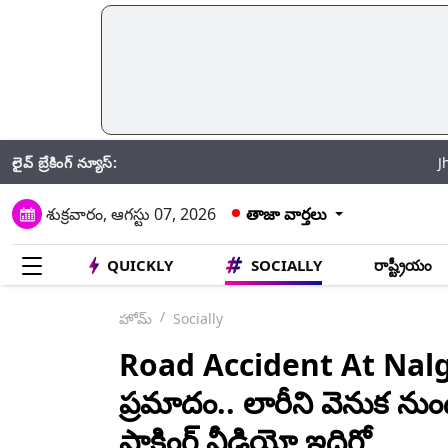
లైవ్ బ్రేకింగ్ న్యూస్:
Jhansi Road Acci
శుక్రవారం, ఆగస్టు 07, 2026
తాజా వార్తలు
QUICKLY
SOCIALLY
రాష్ట్రీయం
హోమ్
Socially
Road Accident At Nalgon
ప్రమాదం.. లారీని వెనుక నుండ
షాకింగ్ వీడియో ఇదిగో