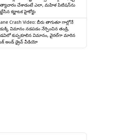
త్యాచారం చేశాడంటే ఎలా, మహిళ పిటిషన్‌ను
ట్టేసిన కర్ణాటక హైకోర్టు
lane Crash Video: బీరు తాగుతూ గాల్లోనే
ొడుక్కి విమానం నడపడం నేర్పించిన తండ్రి,
డవిలో కుప్పకూలిన విమానం, వైరల్‌గా మారిన
రంక్‌ అండ్ డ్రైవ్ వీడియో