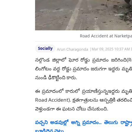
Road Accident at Narketpal
Socially
Arun Charagonda
|
Mar 09, 2025 10:37 AM 
నల్గొండ జిల్లాలో ఘోర రోడ్డు ప్రమాదం జరిగింద
లింగోటం వద్ద రోడ్డు ప్రమాదం జరుగగా ఇద్దరు 
నుండి ఢీకొట్టింది కారు.
ఈ ప్రమాదంలో కారులో ప్రయాణిస్తున్నఇద్దరు మృ
Road Accident). క్షతగాత్రులను ఆస్పత్రికి తరలించ
వెళ్తుండగా ఈ ఘటన చోటు చేసుకుంది.
పచ్చని అడవుల్లో అగ్ని ప్రమాదం.. తెలుగు రాష్ట్
బూడిదైన చెట్లు