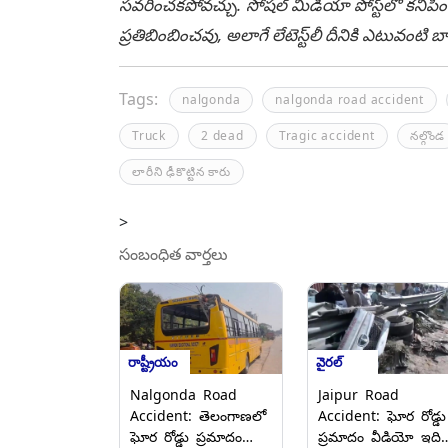
సవరించకపోవచ్చు. సోషల్ మీడియా పోస్ట్‌లో కనిపిం
ప్రతిబింబించవు, అలాగే లేటెస్ట్‌లీ దీనికి ఎటువంట
Tags:
nalgonda
nalgonda road accident
Truck
2 dead
Tragic accident
నల్గొండ
లారీని ఢీకొట్టిన కారు
>
సంబంధిత వార్తలు
రాష్ట్రీయం
వైరల్
Nalgonda Road
Jaipur Road
Accident: తెలంగాణలో
Accident: ఘోర రోడ్డు
ఘోర రోడ్డు ప్రమాదం
ప్రమాదం వీడియో ఇదిగ