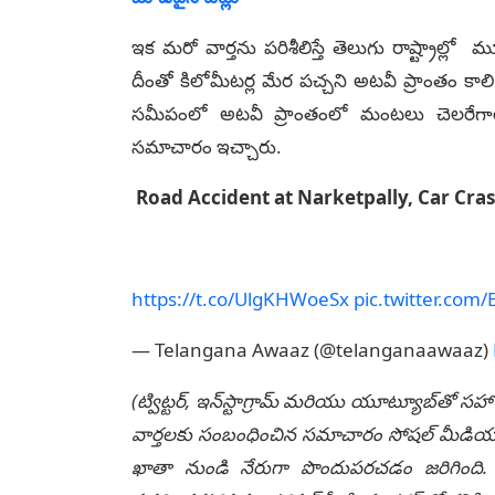
ఇక మరో వార్తను పరిశీలిస్తే తెలుగు రాష్ట్రాల్లో
దీంతో కిలోమీటర్ల మేర పచ్చని అటవీ ప్రాంతం కాల
సమీపంలో అటవీ ప్రాంతంలో మంటలు చెలరేగాయ
సమాచారం ఇచ్చారు.
Road Accident at Narketpally, Car Cras
https://t.co/UlgKHWoeSx
pic.twitter.co
— Telangana Awaaz (@telanganaawaaz)
(ట్విట్టర్, ఇన్‌స్టాగ్రామ్ మరియు యూట్యూబ్‌తో సహా
వార్తలకు సంబంధించిన సమాచారం సోషల్ మీడియా మ
ఖాతా నుండి నేరుగా పొందుపరచడం జరిగింది. లే