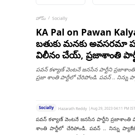
వీడియో ఇదిగో, బస్సును
మద్యం మత్తులో రోడ్డు
వెనుక నుండి ఢీకొట్టిన
పక్కన ఆగి ఉన్న
లారీ, బస్సు యు టర్న్
వాహనానాలను
హోమ్
Socially
తీసుకుంటుండగా
ఢీకొట్టుకుంటూ వెళ్లిన ట్ర
ప్రమాదం
డ్రైవర్,10 మంది మృతి
KA Pal on Pawan Kalyan
50 మందికి గాయాలు
బతుకు మనకు అవసరమా పవన్, వ
విలీనం చేయ్, ప్రజాశాంతి పార్
పవన్ కళ్యాణ్ వెంటనే జనసేన పార్టీని ప్రజాశాంత
ప్రజా శాంతి పార్టీలో చేరిపోండి. పవన్ .. నిన్ను ప్
Socially
Hazarath Reddy
|
Aug 29, 2023 04:11 PM IS
పవన్ కళ్యాణ్ వెంటనే జనసేన పార్టీని ప్రజాశాంతి 
శాంతి పార్టీలో చేరిపోండి. పవన్ .. నిన్ను ప్