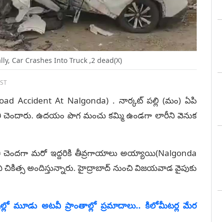
ly, Car Crashes Into Truck ,2 dead(X)
IST
ి(Road Accident At Nalgonda) . నార్కట్ పల్లి (మం) ఏపి
మృతి చెందారు. ఉదయం పొగ మంచు కమ్మి ఉండగా లారీని వెనుక
తి చెందగా మరో ఇద్దరికి తీవ్రగాయాలు అయ్యాయి(Nalgonda
ి చికిత్స అందిస్తున్నారు. హైద్రాబాద్ నుంచి విజయవాడ వైపుకు
రాల్లో మూడు అటవీ ప్రాంతాల్లో ప్రమాదాలు.. కిలోమీటర్ల మేర