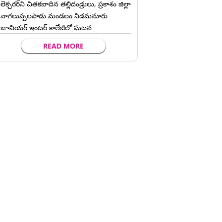
లెక్చ‌ర‌ర్‌ని చిత‌క‌బాదిన త‌ల్లిదండ్రులు, ప్రకాశం జిల్లా
నాగలుప్పలపాడు మండలం నిడమనూరు
జూనియర్ ఇంటర్ కాలేజీలో ఘటన
READ MORE