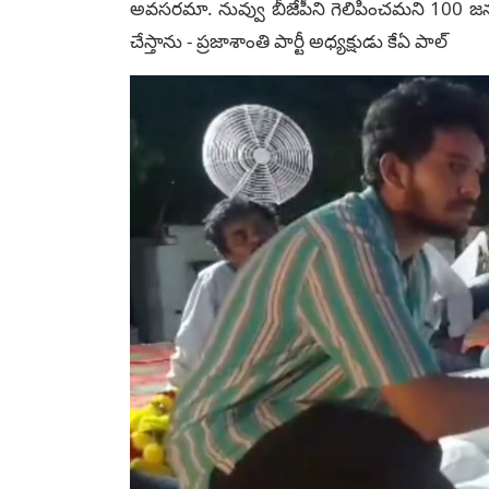
అవసరమా. నువ్వు బీజేపీని గెలిపించమని 100 జన్
చేస్తాను - ప్రజాశాంతి పార్టీ అధ్యక్షుడు కేఏ పాల్