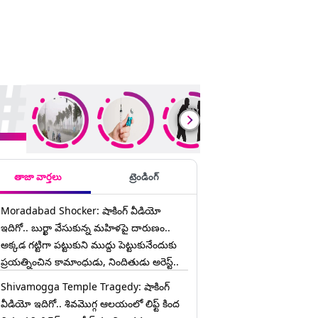
ding Stories
తాజా వార్తలు
ట్రెండింగ్
Moradabad Shocker: షాకింగ్ వీడియో
ఇదిగో.. బుర్ఖా వేసుకున్న మహిళపై దారుణం..
అక్కడ గట్టిగా పట్టుకుని ముద్దు పెట్టుకునేందుకు
ప్రయత్నించిన కామాంధుడు, నిందితుడు అరెస్ట్..
Shivamogga Temple Tragedy: షాకింగ్
వీడియో ఇదిగో.. శివమొగ్గ ఆలయంలో లిఫ్ట్ కింద