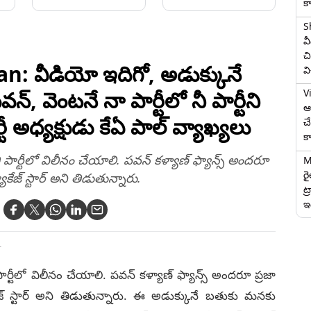
క
హత్యలు చేసేవారందరికీ
కూడా ఉరిశిక్ష వేయండి,
ఈ తీర్పు కనువిప్పు
సూర్యాపేటలో పరువు
S
కావాలి, కోర్టు తీర్పు
హత్యకు గురైన బంటి
వ
క్
తర్వాత సంచలన
భార్య భార్గవి కన్నీటి
చి
,
వ్యాఖ్యలు చేసిన ప్రణయ్
వేదన వీడియో ఇదిగో..
: వీడియో ఇదిగో, అడుక్కునే
వ
తండ్రి
V
ెంటనే నా పార్టీలో నీ పార్టీని
ఆగ
టీ అధ్యక్షుడు కేఏ పాల్ వ్యాఖ్యలు
చ
క
ి పార్టీలో విలీనం చేయాలి. పవన్ కళ్యాణ్ ఫ్యాన్స్ అందరూ
M
ర
యాకేజ్ స్టార్ అని తిడుతున్నారు.
ట్
ఇద
T
పార్టీలో విలీనం చేయాలి. పవన్ కళ్యాణ్ ఫ్యాన్స్ అందరూ ప్రజా
యాకేజ్ స్టార్ అని తిడుతున్నారు. ఈ అడుక్కునే బతుకు మనకు