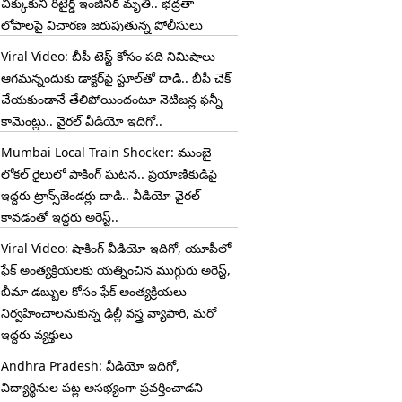
చిక్కుకుని రిటైర్డ్ ఇంజినీర్ మృతి.. భద్రతా
లోపాలపై విచారణ జరుపుతున్న పోలీసులు
Viral Video: బీపీ టెస్ట్‌ కోసం పది నిమిషాలు
ఆగమన్నందుకు డాక్టర్‌పై స్టూల్‌తో దాడి.. బీపీ చెక్
చేయకుండానే తేలిపోయిందంటూ నెటిజన్ల ఫన్నీ
కామెంట్లు.. వైరల్ వీడియో ఇదిగో..
Mumbai Local Train Shocker: ముంబై
లోకల్ రైలులో షాకింగ్ ఘటన.. ప్రయాణికుడిపై
ఇద్దరు ట్రాన్స్‌జెండర్లు దాడి.. వీడియో వైరల్
కావడంతో ఇద్దరు అరెస్ట్..
Viral Video: షాకింగ్ వీడియో ఇదిగో, యూపీలో
ఫేక్ అంత్యక్రియలకు యత్నించిన ముగ్గురు అరెస్ట్,
బీమా డబ్బుల కోసం ఫేక్ అంత్యక్రియలు
నిర్వహించాలనుకున్న ఢిల్లీ వస్త్ర వ్యాపారి, మరో
ఇద్దరు వ్యక్తులు
Andhra Pradesh: వీడియో ఇదిగో,
విద్యార్థినుల పట్ల అసభ్యంగా ప్రవర్తించాడని