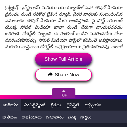
(ట్విట్టర్, ఇన్‌స్టాగ్రామ్ మరియు యూట్యూబ్‌తో సహా సోషల్ మీడియా
ప్రపంచం నుండి సరికొత్త బ్రేకింగ్ న్యూస్, వైరల్ వార్తలకు సంబంధించిన
సమాచారం సోషల్ మీడియా మీకు అందిస్తోంది. పై పోస్ట్ యూజర్
యొక్క సోషల్ మీడియా ఖాతా నుండి నేరుగా పొందుపరచడం
జరిగింది. లేటెస్ట్‌లీ సిబ్బంది ఈ కంటెంట్ బాడీని సవరించలేదు లేదా
సవరించకపోవచ్చు. సోషల్ మీడియా పోస్ట్‌లో కనిపించే అభిప్రాయాలు
మరియు వాస్తవాలు లేటెస్ట్‌లీ అభిప్రాయాలను ప్రతిబింబించవు, అలాగే
లేటెస్ట్‌లీ దీనికి ఎటువంటి బాధ్యత వహించదు.)
Show Full Article
Tags:
FinTech Layoffs 2024
Job Cuts 2024
Share Now
layoffs
Layoffs 2024
Simpl layoffs
Simpl Layoffs 2024
జాతీయం
ఎంటర్టైన్మెంట్
క్రీడలు
లైఫ్‌స్టైల్
రాష్ట్రీయం
జాతీయం
రాజకీయాలు
సమాచారం
విద్య
వార్తలు