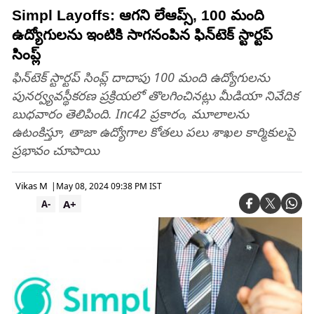
Simpl Layoffs: ఆగని లేఆప్స్, 100 మంది
ఉద్యోగులను ఇంటికి సాగనంపిన ఫిన్‌టెక్ స్టార్టప్
సింప్ల్
ఫిన్‌టెక్ స్టార్టప్ సింప్ల్ దాదాపు 100 మంది ఉద్యోగులను
పునర్వ్యవస్థీకరణ ప్రక్రియలో తొలగించినట్లు మీడియా నివేదిక
బుధవారం తెలిపింది. Inc42 ప్రకారం, మూలాలను
ఉటంకిస్తూ, తాజా ఉద్యోగాల కోతలు పలు శాఖల కార్మికులపై
ప్రభావం చూపాయి
Vikas M
|
May 08, 2024 09:38 PM IST
A+
A-