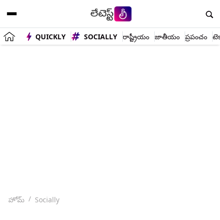
QUICKLY
SOCIALLY
రాష్ట్రీయం
జాతీయం
ప్రపంచం
టె
హోమ్
Socially