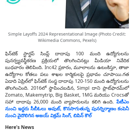
Simple Layoffs 2024 Representational Image (Photo Credit:
Wikimedia Commons, Pexels)
ఫిన్‌టెక్ స్టార్టప్ సింప్ల్ దాదాపు 100 మంది ఉద్యోగులను
పునర్వ్యవస్థీకరణ ప్రక్రియలో తొలగించినట్లు మీడియా నివేదిక
బుధవారం తెలిపింది. Inc42 ప్రకారం, మూలాలను ఉటంకిస్తూ, తాజా
ఉద్యోగాల కోతలు పలు శాఖల కార్మికులపై ప్రభావం చూపాయి.గత
ఏడాది ఏప్రిల్‌లో ఫిన్‌టెక్ సంస్థ దాదాపు 120-150 మంది ఉద్యోగులను
తొలగించింది. 2016లో స్థాపించబడిన, Simpl దాని ప్లాట్‌ఫారమ్‌లో
Zomato, Makemytrip, Big Basket, 1MG మరియు Crocsతో
సహా దాదాపు 26,000 మంది వ్యాపారులను కలిగి ఉంది.
పేటీఎం
నుంచి ఇద్దరు సీబీఓలు అవుట్, కొనసాగుతున్న పునర్నిర్మాణం కంపెనీ
నుంచి వైదొలిగిన అజయ్ విక్రమ్ సింగ్, బిపిన్ కౌల్
Here's News