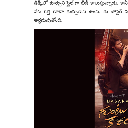
డిక్కీలో కూర్చుని స్టైల్ గా బీడీ కాలుస్తున్నాడు, కా
వేట కత్తి కూడా గుచ్చుకుని ఉంది. ఈ పోస్టర్ 
అర్ధమవుతోంది.