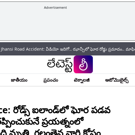
Advertisement
Accident: వీడియో ఇదిగో.. ఝాన్సీలో ఘోర రోడ్డు ప్రమాదం.. మాఫియా డాన్ అతీక్
జాతీయం
ప్రపంచం
టెక్నాలజీ
ఆటోమొబైల్స్
: రోడ్స్ ఐలాండ్‌లో ఘోర పడవ
‌ప్పించుకునే ప్ర‌య‌త్నంలో
 మృతి, గల్లంతైన వారి కోసం