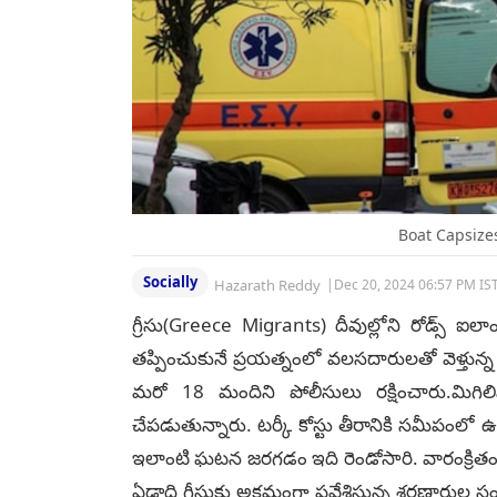
Boat Capsizes
Socially
Hazarath Reddy
|
Dec 20, 2024 06:57 PM IS
గ్రీసు(Greece Migrants) దీవుల్లోని రోడ్స్ ఐల
త‌ప్పించుకునే ప్ర‌య‌త్నంలో వలసదారులతో వెళ్తు
మ‌రో 18 మందిని పోలీసులు ర‌క్షించారు.మిగిలిన 
చేప‌డుతున్నారు. ట‌ర్కీ కోస్టు తీరానికి స‌మీపంలో ఉన
ఇలాంటి ఘ‌ట‌న జ‌ర‌గ‌డం ఇది రెండోసారి. వారంక్రిత
ఏడాది గ్రీసుకు అక్ర‌మంగా ప్ర‌వేశిస్తున్న శ‌ర‌ణార్థు