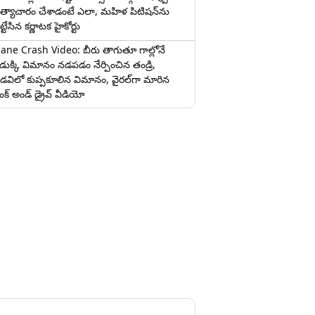
త్యాచారం చేశాడంటే ఎలా, మహిళ పిటిషన్‌ను
ట్టేసిన కర్ణాటక హైకోర్టు
lane Crash Video: బీరు తాగుతూ గాల్లోనే
ొడుక్కి విమానం నడపడం నేర్పించిన తండ్రి,
డవిలో కుప్పకూలిన విమానం, వైరల్‌గా మారిన
రంక్‌ అండ్ డ్రైవ్ వీడియో