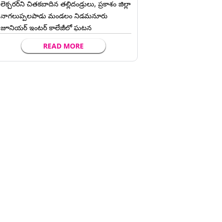
లెక్చ‌ర‌ర్‌ని చిత‌క‌బాదిన త‌ల్లిదండ్రులు, ప్రకాశం జిల్లా
నాగలుప్పలపాడు మండలం నిడమనూరు
జూనియర్ ఇంటర్ కాలేజీలో ఘటన
READ MORE