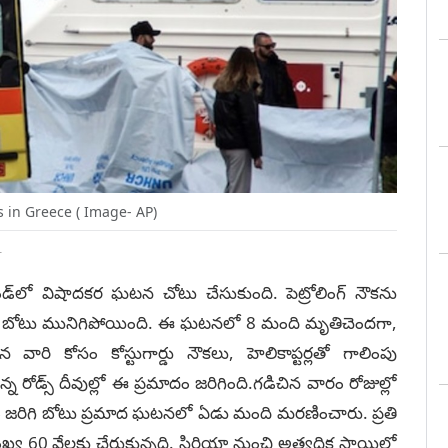
 in Greece ( Image- AP)
T
ాండ్‌లో విషాదకర ఘటన చోటు చేసుకుంది. పెట్రోలింగ్ నౌక‌ను
న్న బోటు మునిగిపోయింది. ఈ ఘ‌ట‌న‌లో 8 మంది మృతిచెంద‌గా,
వారి కోసం కోస్టుగార్డు నౌక‌లు, హెలికాప్ట‌ర్ల‌తో గాలింపు
్న రోడ్స్ దీవుల్లో ఈ ప్ర‌మాదం జ‌రిగింది.గ‌డిచిన వారం రోజుల్లో
ం జరిగి బోటు ప్రమాద ఘ‌ట‌న‌లో ఏడు మంది మ‌ర‌ణించారు. ప్ర‌తి
ల సంఖ్య 60 వేల‌కు చేరుకున్న‌ది. సిరియా నుంచి అత్య‌ధిక స్థాయిలో