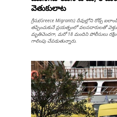
వెతుకులాట
గ్రీసు(Greece Migrants) దీవుల్లోని రోడ్స్ ఐలా
త‌ప్పించుకునే ప్ర‌య‌త్నంలో వలసదారులతో వెళ్
మృతిచెంద‌గా, మ‌రో 18 మందిని పోలీసులు ర‌క్షించార
గాలింపు చేప‌డుతున్నారు.