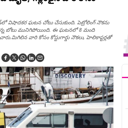
ండ్‌లో విషాదకర ఘటన చోటు చేసుకుంది. పెట్రోలింగ్ నౌక‌ను
తున్న బోటు మునిగిపోయింది. ఈ ఘ‌ట‌న‌లో 8 మంది
ు.మిగిలిన వారి కోసం కోస్టుగార్డు నౌక‌లు, హెలికాప్ట‌ర్ల‌తో
Tren