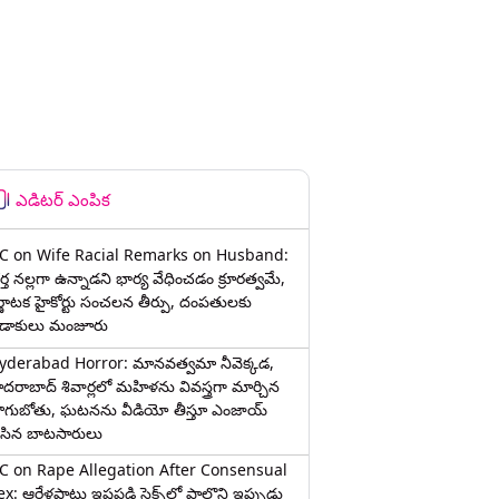
ఎడిటర్ ఎంపిక
C on Wife Racial Remarks on Husband:
్త న‌ల్ల‌గా ఉన్నాడ‌ని భార్య వేధించ‌డం క్రూర‌త్వ‌మే,
ర్ణాటక హైకోర్టు సంచలన తీర్పు, దంపతులకు
ిడాకులు మంజూరు
yderabad Horror: మానవత్వమా నీవెక్కడ,
ైదరాబాద్ శివార్లలో మహిళను వివస్త్రగా మార్చిన
ాగుబోతు, ఘటనను వీడియో తీస్తూ ఎంజాయ్
ేసిన బాటసారులు
C on Rape Allegation After Consensual
x: ఆరేళ్లపాటు ఇష్టపడి సెక్స్‌లో పాల్గొని ఇప్పుడు