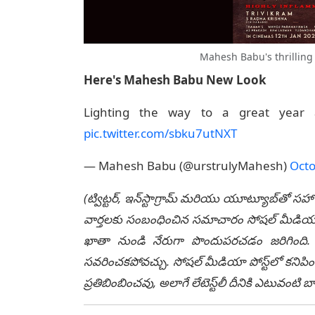
Mahesh Babu's thrilling
Here's Mahesh Babu New Look
Lighting the way to a great year
pic.twitter.com/sbku7utNXT
— Mahesh Babu (@urstrulyMahesh)
Octo
(ట్విట్టర్, ఇన్‌స్టాగ్రామ్ మరియు యూట్యూబ్‌తో సహా
వార్తలకు సంబంధించిన సమాచారం సోషల్ మీడియా మ
ఖాతా నుండి నేరుగా పొందుపరచడం జరిగింది. లే
సవరించకపోవచ్చు. సోషల్ మీడియా పోస్ట్‌లో కనిపిం
ప్రతిబింబించవు, అలాగే లేటెస్ట్‌లీ దీనికి ఎటువంట