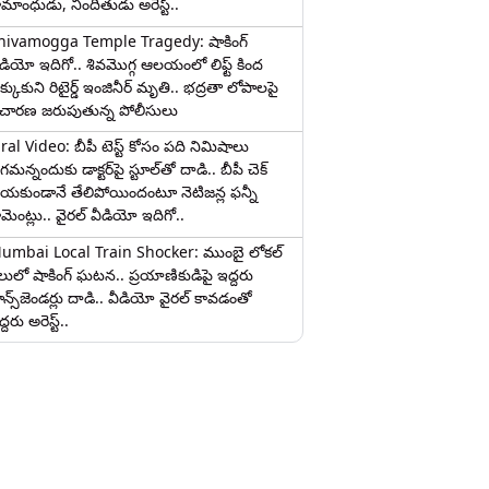
ామాంధుడు, నిందితుడు అరెస్ట్..
hivamogga Temple Tragedy: షాకింగ్
ీడియో ఇదిగో.. శివమొగ్గ ఆలయంలో లిఫ్ట్ కింద
క్కుకుని రిటైర్డ్ ఇంజినీర్ మృతి.. భద్రతా లోపాలపై
ిచారణ జరుపుతున్న పోలీసులు
iral Video: బీపీ టెస్ట్‌ కోసం పది నిమిషాలు
మన్నందుకు డాక్టర్‌పై స్టూల్‌తో దాడి.. బీపీ చెక్
ేయకుండానే తేలిపోయిందంటూ నెటిజన్ల ఫన్నీ
ామెంట్లు.. వైరల్ వీడియో ఇదిగో..
umbai Local Train Shocker: ముంబై లోకల్
ైలులో షాకింగ్ ఘటన.. ప్రయాణికుడిపై ఇద్దరు
రాన్స్‌జెండర్లు దాడి.. వీడియో వైరల్ కావడంతో
్దరు అరెస్ట్..