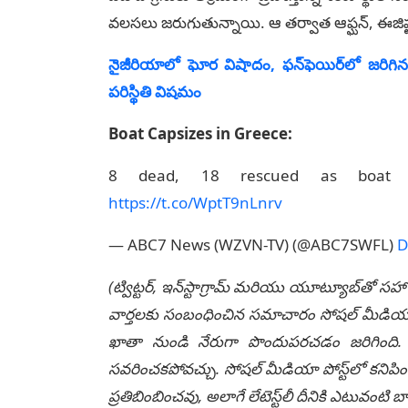
వ‌ల‌స‌లు జ‌రుగుతున్నాయి. ఆ త‌ర్వాత ఆఫ్ఘ‌న్‌, ఈజిప్
నైజీరియాలో ఘోర విషాదం, ఫన్‌ఫెయిర్‌లో జరి
పరిస్థితి విషమం
Boat Capsizes in Greece:
8 dead, 18 rescued as boat ca
https://t.co/WptT9nLnrv
— ABC7 News (WZVN-TV) (@ABC7SWFL)
D
(ట్విట్టర్, ఇన్‌స్టాగ్రామ్ మరియు యూట్యూబ్‌తో సహా
వార్తలకు సంబంధించిన సమాచారం సోషల్ మీడియా మ
ఖాతా నుండి నేరుగా పొందుపరచడం జరిగింది. లే
సవరించకపోవచ్చు. సోషల్ మీడియా పోస్ట్‌లో కనిపిం
ప్రతిబింబించవు, అలాగే లేటెస్ట్‌లీ దీనికి ఎటువంట