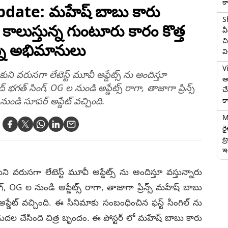
క
ate: మహేష్ బాబు కారు
S
ీడీ కాలుస్తున్న గుంటూరు కారం కొత్త
వ
చి
న్న అభిమానులు
వ
V
రుసగా లేటెస్ట్ మూవీ అప్డేట్స్ ను అందిస్తూ
ఆగ
ద్ భగత్ సింగ్, OG ల నుండి అప్డేట్స్ రాగా, తాజాగా ప్రిన్స్
చ
ండి సూపర్ అప్డేట్ వచ్చింది.
క
M
ర
ట్
ఇద
ుసగా లేటెస్ట్ మూవీ అప్డేట్స్ ను అందిస్తూ వస్తున్నారు
గ్, OG ల నుండి అప్డేట్స్ రాగా, తాజాగా ప్రిన్స్ మహేష్ బాబు
్డేట్ వచ్చింది. ఈ సినిమాకు సంబంధించిన ఫస్ట్ సింగిల్ ను
డుదల చేసింది చిత్ర బృందం. ఈ పోస్టర్ లో మహేష్ బాబు కారు