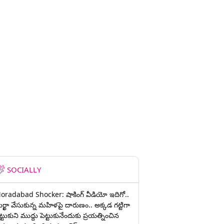
SOCIALLY
oradabad Shocker: షాకింగ్ వీడియో ఇదిగో..
ుర్ఖా వేసుకున్న మహిళపై దారుణం.. అక్కడ గట్టిగా
ట్టుకుని ముద్దు పెట్టుకునేందుకు ప్రయత్నించిన