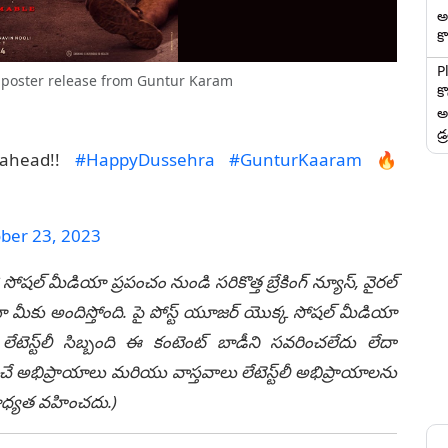
అ
కొ
P
 poster release from Guntur Karam
క
అ
డ్
 ahead!!
#HappyDussehra
#GunturKaaram
🔥
ber 23, 2023
 సోషల్ మీడియా ప్రపంచం నుండి సరికొత్త బ్రేకింగ్ న్యూస్, వైరల్
ీకు అందిస్తోంది. పై పోస్ట్ యూజర్ యొక్క సోషల్ మీడియా
టెస్ట్‌లీ సిబ్బంది ఈ కంటెంట్ బాడీని సవరించలేదు లేదా
చే అభిప్రాయాలు మరియు వాస్తవాలు లేటెస్ట్‌లీ అభిప్రాయాలను
ి బాధ్యత వహించదు.)