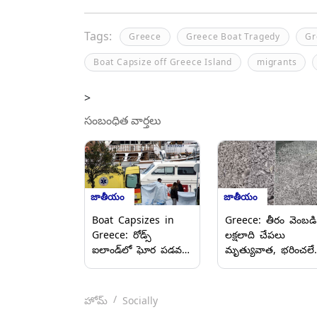
Tags:
Greece
Greece Boat Tragedy
Gr
Boat Capsize off Greece Island
migrants
>
సంబంధిత వార్తలు
జాతీయం
జాతీయం
Boat Capsizes in
Greece: తీరం వెంబడి
Greece: రోడ్స్
లక్షలాది చేపలు
ఐలాండ్‌లో ఘోర పడవ
మృత్యువాత, భరించలేన
ప్రమాదం, పెట్రోలింగ్
దుర్వాసనతో ఉక్కిరిబిక్కి
నౌక‌ను త‌ప్పించుకునే
అవుతున్న గ్రీస్ వాసులు
ప్ర‌య‌త్నంలో
వీడియో ఇదిగో..
హోమ్
Socially
మునిగిపోయిన బోటు, 8