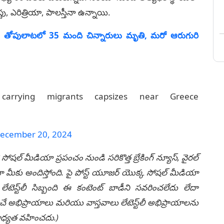
టు, ఎరిత్రియా, పాల‌స్తీనా ఉన్నాయి.
గిన తోపులాటలో 35 మంది చిన్నారులు మృతి, మరో ఆరుగురి
rrying migrants capsizes near Greece
ecember 20, 2024
 సోషల్ మీడియా ప్రపంచం నుండి సరికొత్త బ్రేకింగ్ న్యూస్, వైరల్
ీకు అందిస్తోంది. పై పోస్ట్ యూజర్ యొక్క సోషల్ మీడియా
టెస్ట్‌లీ సిబ్బంది ఈ కంటెంట్ బాడీని సవరించలేదు లేదా
చే అభిప్రాయాలు మరియు వాస్తవాలు లేటెస్ట్‌లీ అభిప్రాయాలను
ి బాధ్యత వహించదు.)