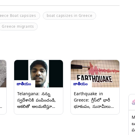
eece Boat capsizes
boat capsizes in Greece
Greece migrants
జాతీయం
జాతీయం
Telangana: నన్ను
Earthquake in
స్వదేశానికి పంపించండి,
Greece: గ్రీస్‌లో భారీ
ి
ఆకలితో అలమటిస్తూ
భూకంపం, సునామీలు
రి
రియాద్‌లో సాయం కోసం
వచ్చే అవకాశం ఉందని
M
,
అర్థిస్తున్న తెలంగాణ
ఆందోళన చేసిన
బ
యువకుడు, వీడియో
వాతావరణ శాఖ
ప
ఇదిగో..
అధికారులు