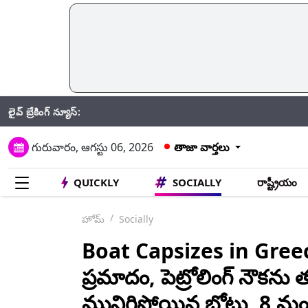
లైవ్ బ్రేకింగ్ న్యూస్:
Jhansi Road 
గురువారం, ఆగస్టు 06, 2026
తాజా వార్తలు
QUICKLY
SOCIALLY
రాష్ట్రీయం
హోమ్
Socially
Boat Capsizes in Greece
ప్రమాదం, పెట్రోలింగ్ నౌక‌ను త
మునిగిపోయిన బోటు, 8 మంది