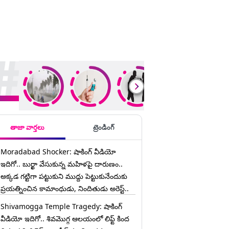
ding Stories
తాజా వార్తలు
ట్రెండింగ్
Moradabad Shocker: షాకింగ్ వీడియో
ఇదిగో.. బుర్ఖా వేసుకున్న మహిళపై దారుణం..
అక్కడ గట్టిగా పట్టుకుని ముద్దు పెట్టుకునేందుకు
ప్రయత్నించిన కామాంధుడు, నిందితుడు అరెస్ట్..
Shivamogga Temple Tragedy: షాకింగ్
వీడియో ఇదిగో.. శివమొగ్గ ఆలయంలో లిఫ్ట్ కింద