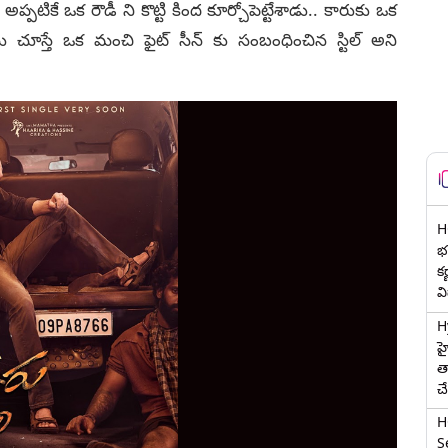
నీ అప్పటికే ఒక రౌడీ ని కొట్టి కింద కూర్చోపెట్టేశాడు.. కారుకు ఒక
ను చూస్తే ఒక మంచి ఫైట్ సీన్ కు సంబంధించిన స్టిల్ అని
H
భర
క
వ
H
హ
త
చ
H
Se