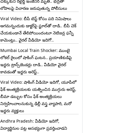
చిక్కుకుని రిటైర్డ్ ఇంజినీర్ మృతి.. భద్రతా
లోపాలపై విచారణ జరుపుతున్న పోలీసులు
Viral Video: బీపీ టెస్ట్‌ కోసం పది నిమిషాలు
ఆగమన్నందుకు డాక్టర్‌పై స్టూల్‌తో దాడి.. బీపీ చెక్
చేయకుండానే తేలిపోయిందంటూ నెటిజన్ల ఫన్నీ
కామెంట్లు.. వైరల్ వీడియో ఇదిగో..
Mumbai Local Train Shocker: ముంబై
లోకల్ రైలులో షాకింగ్ ఘటన.. ప్రయాణికుడిపై
ఇద్దరు ట్రాన్స్‌జెండర్లు దాడి.. వీడియో వైరల్
కావడంతో ఇద్దరు అరెస్ట్..
Viral Video: షాకింగ్ వీడియో ఇదిగో, యూపీలో
ఫేక్ అంత్యక్రియలకు యత్నించిన ముగ్గురు అరెస్ట్,
బీమా డబ్బుల కోసం ఫేక్ అంత్యక్రియలు
నిర్వహించాలనుకున్న ఢిల్లీ వస్త్ర వ్యాపారి, మరో
ఇద్దరు వ్యక్తులు
Andhra Pradesh: వీడియో ఇదిగో,
విద్యార్థినుల పట్ల అసభ్యంగా ప్రవర్తించాడని