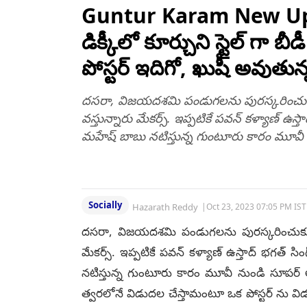
మంది మృతి, గల్లంతైన
Guntur Karam New Upd
వారి కోసం వెతుకులాట
డిక్కీలో కూర్చుని స్టైల్ గా బ
పోస్టర్ ఇదిగో, ఖుషీ అవుతు
దసరా, విజయదశమి పండుగలను పురస్కరించుకుని వ
వస్తున్నారు మేకర్స్. ఇప్పటికే పవన్ కళ్యాణ్ ఉస్తా
మహేష్ బాబు నటిస్తున్న గుంటూరు కారం మూవీ ను
Socially
Hazarath Reddy
|
Oct 23, 2023 07:05 PM IST
దసరా, విజయదశమి పండుగలను పురస్కరించుకుని వర
మేకర్స్. ఇప్పటికే పవన్ కళ్యాణ్ ఉస్తాద్ భగత్ సిం
నటిస్తున్న గుంటూరు కారం మూవీ నుండి సూపర్ అప
త్వరలోనే విడుదల చేస్తామంటూ ఒక పోస్టర్ ను వి