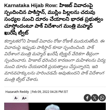
Karnataka Hijab Row: హిజ‌బ్ వివాదంపై
స్పందించిన పాకిస్తాన్, ముస్లిం పిల్ల‌ల‌ను చ‌దువు
సంధ్య‌ల నుంచి దూరం చేయాలని భార‌త ప్ర‌భుత్వం
చూస్తోందంటూ పాక్ విదేశాంగ మంత్రి మ‌హ్మ‌ద్
ఖురేషీ ట్వీట్
క‌ర్నాట‌క‌లోని హిజ‌బ్ వివాదం రోజు రోజుకీ ముదురుతోంది. ఈ
వివాదంపై ఇప్పుడు పాకిస్తాన్ కూడా స్పందించింది. పాక్
విదేశాంగ మంత్రి మ‌హ్మ‌ద్ ఖురేషీ ట్విట్ట‌ర్ వేదిక‌గా తీవ్రంగా
స్పందించారు. హిజాబ్ ధ‌రించిన కార‌ణంగా మ‌హిళ‌ల‌ను విద్య
నుంచి దూరం చేయ‌డానికి ప్ర‌య‌త్నాలు చేస్తున్నార‌ని, ఇది
మాన‌వ‌హ‌క్కుల‌ను హ‌రించ‌డ‌మే అవుతుంద‌ని పాక్ విదేశాంగ
మంత్రి ట్వీట్ చేశారు.
Hazarath Reddy
|
Feb 09, 2022 04:26 PM IST
A+
A-