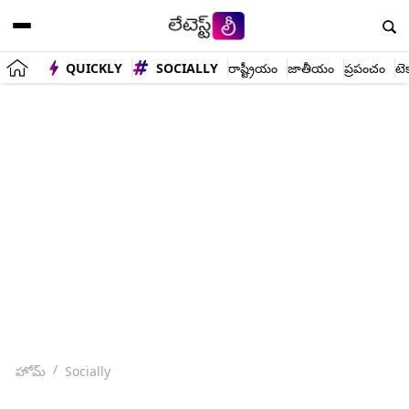
QUICKLY
SOCIALLY
రాష్ట్రీయం
జాతీయం
ప్రపంచం
టె
హోమ్
Socially