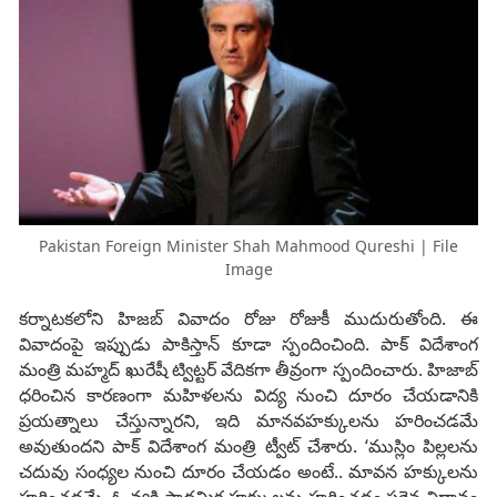
Pakistan Foreign Minister Shah Mahmood Qureshi | File
Image
క‌ర్నాట‌క‌లోని హిజ‌బ్ వివాదం రోజు రోజుకీ ముదురుతోంది. ఈ
వివాదంపై ఇప్పుడు పాకిస్తాన్ కూడా స్పందించింది. పాక్ విదేశాంగ
మంత్రి మ‌హ్మ‌ద్ ఖురేషీ ట్విట్ట‌ర్ వేదిక‌గా తీవ్రంగా స్పందించారు. హిజాబ్
ధ‌రించిన కార‌ణంగా మ‌హిళ‌ల‌ను విద్య నుంచి దూరం చేయ‌డానికి
ప్ర‌య‌త్నాలు చేస్తున్నార‌ని, ఇది మాన‌వ‌హ‌క్కుల‌ను హ‌రించ‌డ‌మే
అవుతుంద‌ని పాక్ విదేశాంగ మంత్రి ట్వీట్ చేశారు. ‘ముస్లిం పిల్ల‌ల‌ను
చ‌దువు సంధ్య‌ల నుంచి దూరం చేయ‌డం అంటే.. మావ‌న హ‌క్కుల‌ను