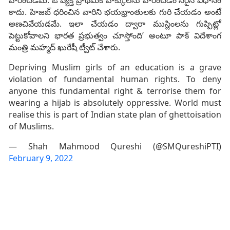
హ‌రించ‌డ‌మే. ఓ వ్య‌క్తి ప్రాథ‌మిక హక్కుల‌ను హ‌రించ‌డం స‌రైన విధానం
కాదు. హిజ‌బ్ ధ‌రించిన వారిని భ‌య‌భ్రాంతుల‌కు గురి చేయ‌డం అంటే
అణ‌చివేయ‌డ‌మే. ఇలా చేయ‌డం ద్వారా ముస్లింల‌ను గుప్పిట్లో
పెట్టుకోవాల‌ని భార‌త ప్ర‌భుత్వం చూస్తోంది’ అంటూ పాక్ విదేశాంగ
మంత్రి మ‌హ్మ‌ద్ ఖురేషీ ట్వీట్ చేశారు.
Depriving Muslim girls of an education is a grave
violation of fundamental human rights. To deny
anyone this fundamental right & terrorise them for
wearing a hijab is absolutely oppressive. World must
realise this is part of Indian state plan of ghettoisation
of Muslims.
— Shah Mahmood Qureshi (@SMQureshiPTI)
February 9, 2022