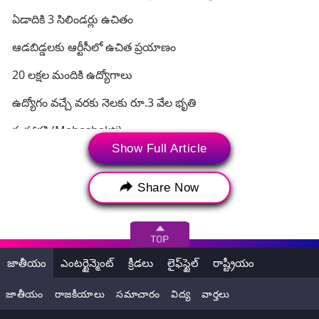
ఏడాదికి 3 సిలిండర్లు ఉచితం
ఆడబిడ్డలకు ఆర్టీసీలో ఉచిత ప్రయాణం
20 లక్షల మందికి ఉద్యోగాలు
ఉద్యోగం వచ్చే వరకు నెలకు రూ.3 వేల భృతి
మహాశక్తి (Mahashakti)
Show Full Article
1.18 ఏళ్ళు నిండిన స్త్రీక
్త్రీి"ఆడబిడ్డనిధి" కింద నెలకు 1500 రూపాయలను నేరుగా
Share Now
వారిఖాతాల్లో జమ చేస్తాము
(1/2)
#BhavishyathukuGuarantee
#MahaShakti
#AadabiddaNidhi
#Mahanadu2023
pic.twitter.com/8JgEkXWLSQ
జాతీయం
ఎంటర్టైన్మెంట్
క్రీడలు
లైఫ్‌స్టైల్
రాష్ట్రీయం
— Telugu Desam Party (@JaiTDP)
May 28, 2023
జాతీయం
రాజకీయాలు
సమాచారం
విద్య
వార్తలు
మినీ మేనిఫెస్టోను ప్రకటించిన చంద్రబాబు