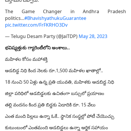
చేస్తామని చెప్పారు.
The Game Changer in Andhra Pradesh
politics...
#BhavishyathukuGuarantee
pic.twitter.com/FrFKRHO3Dv
— Telugu Desam Party (@JaiTDP)
May 28, 2023
భవిష్యత్తుకు గ్యారెంటీలోని అంశాలు..
మహిళల కోసం మహాశక్తి
ఆడబిడ్డ నిధి కింద నెలకు రూ.1,500 మహిళల ఖాతాల్లో..
18 నుంచి 50 ఏళ్లు ఉన్న ప్రతి యువతి, మహిళకు ఆడబిడ్డ నిధి
జిల్లా పరిధిలో ఆడబిడ్డలకు ఉచితంగా బస్సులో ప్రయాణం
తల్లి వందనం కింద ప్రతి బిడ్డకు ఏడాదికి రూ. 15 వేలు
ఎంత మంది పిల్లలు ఉన్నా ఓకే.. స్థానిక సంస్థల్లో పోటీ చేయొచ్చు
కుటుంబంలో ఎంతమంది ఆడబిడ్డలు ఉన్నా ఆర్థిక సహాయం