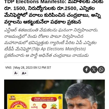
TDP Elections Manifesto: మహిళలకు నెలకు
రూ. 1500, నిరుద్యోగులకు రూ.2500, ఎన్నికల
మేనిఫెస్టోలో వరాలు కురిపించిన చంద్రబాబు, అన్ని
వర్గాలను ఆకట్టుకునేలా పథకాల ప్రకటన
ఎన్టీఆర్ శతజయంతి వేడుకలను ఘనంగా నిర్వహించారు.
రాజమండ్రిలో రెండు రోజుల పాటూ నిర్వహించిన
మహానాడులో భవిష్యత్తుకు గ్యారెంటీ పేరిట ఏపీ ఎన్నికల
టీడీపీ మేనిఫెస్టో (Tdp Ap Elections Manifesto)
ప్రకటించారు ఆ పార్టీ అధినేత చంద్రబాబు నాయుడు
VNS
|
May 28, 2023 09:12 PM IST
A+
A-