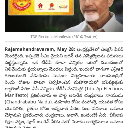
TDP Elections Manifesto (PIC @ Twitter)
Rajamahendravaram, May 28:
ఆంధ్రప్రదేశ్‌లో ఎలక్షన్ ఫీవర్
మొదలైంది. ఇప్పటికే సీఎం వైయస్ జగన్ తన ఎమ్మెల్యేలను పరుగులు
పెట్టిస్తున్నారు. ఇక టీడీపీ కూడా ఎన్నికల బరిలో ముందంజలో
నిలిచేందుకు ప్రయత్నాలు మొదలు పెట్టింది. ఇందులో భాగంగా ఎన్టీఆర్
శతజయంతి వేడుకలను ఘనంగా నిర్వహించారు. రాజమండ్రిలో
రెండు రోజుల పాటూ నిర్వహించిన మహానాడులో భవిష్యత్తుకు
గ్యారెంటీ పేరిట ఏపీ ఎన్నికల టీడీపీ మేనిఫెస్టో (Tdp Ap Elections
Manifesto) ప్రకటించారు ఆ పార్టీ అధినేత చంద్రబాబు నాయుడు
(Chandrababu Naidu). మహిళల కోసం మహాశక్తి, యువత కోసం
యువగళం, రైతుల కోసం అన్నదాత పేరిట పలు పథకాలు అమలు
చేస్తామని ప్రకటించారు చంద్రబాబు. అలాగే, ఇంటింటికీ నీరు, బీసీలకు
రక్షణ చట్టం, పూర్ టు రిచ్ పేరిట మరో మూడు కార్యక్రమాలు అమలు