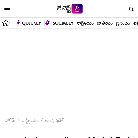
QUICKLY
SOCIALLY
రాష్ట్రీయం
జాతీయం
ప్రపంచం
టె
హోమ్
రాష్ట్రీయం
ఆంధ్ర ప్రదేశ్