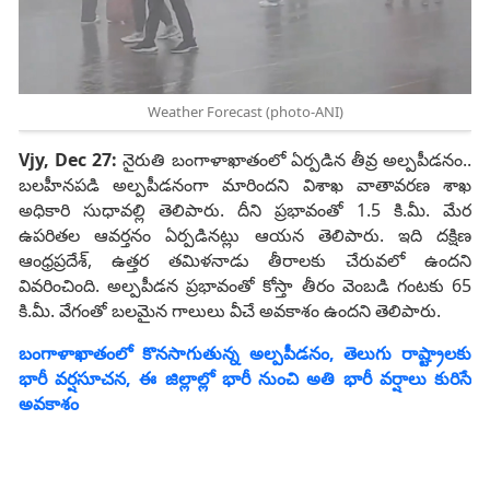
Weather Forecast (photo-ANI)
Vjy, Dec 27:
నైరుతి బంగాళాఖాతంలో ఏర్పడిన తీవ్ర అల్పపీడనం..
బలహీనపడి అల్పపీడనంగా మారిందని విశాఖ వాతావరణ శాఖ
అధికారి సుధావల్లి తెలిపారు. దీని ప్రభావంతో 1.5 కి.మీ. మేర
ఉపరితల ఆవర్తనం ఏర్పడినట్లు ఆయన తెలిపారు. ఇది దక్షిణ
ఆంధ్రప్రదేశ్, ఉత్తర తమిళనాడు తీరాలకు చేరువలో ఉందని
వివరించింది. అల్పపీడన ప్రభావంతో కోస్తా తీరం వెంబడి గంటకు 65
కి.మీ. వేగంతో బలమైన గాలులు వీచే అవకాశం ఉందని తెలిపారు.
బంగాళాఖాతంలో కొన‌సాగుతున్న అల్ప‌పీడ‌నం, తెలుగు రాష్ట్రాల‌కు
భారీ వ‌ర్ష‌సూచ‌న‌, ఈ జిల్లాల్లో భారీ నుంచి అతి భారీ వ‌ర్షాలు కురిసే
అవ‌కాశం