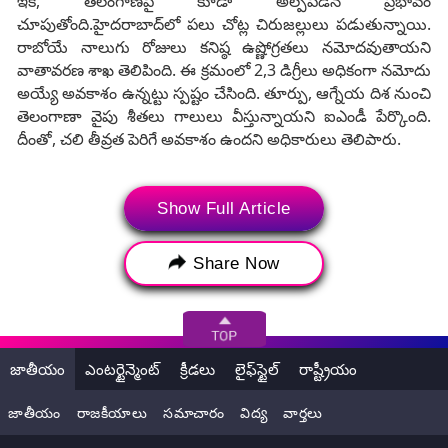
ఇక, తెలంగాణపై కూడా అల్పపీడన ప్రభావం
చూపుతోంది.హైదరాబాద్‌లో పలు చోట్ల చిరుజల్లులు పడుతున్నాయి.
రాబోయే నాలుగు రోజులు కనిష్ఠ ఉష్ణోగ్రతలు నమోదవుతాయని
వాతావరణ శాఖ తెలిపింది. ఈ క్రమంలో 2,3 డిగ్రీలు అధికంగా నమోదు
అయ్యే అవకాశం ఉన్నట్టు స్పష్టం చేసింది. తూర్పు, ఆగ్నేయ దిశ నుంచి
తెలంగాణా వైపు శీతలు గాలులు వీస్తున్నాయని ఐఎండీ పేర్కొంది.
దీంతో, చలి తీవ్రత పెరిగే అవకాశం ఉందని అధికారులు తెలిపారు.
Show Full Article
Share Now
జాతీయం
ఎంటర్టైన్మెంట్
క్రీడలు
లైఫ్‌స్టైల్
రాష్ట్రీయం
జాతీయం
రాజకీయాలు
సమాచారం
విద్య
వార్తలు