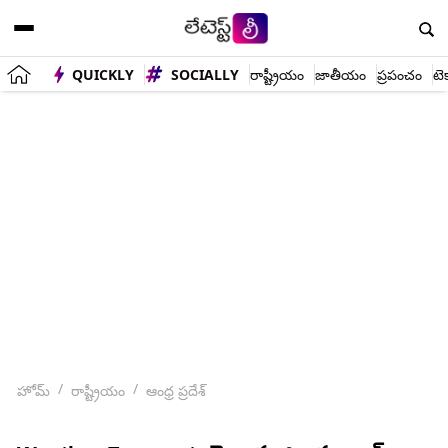
QUICKLY
SOCIALLY
రాష్ట్రీయం
జాతీయం
ప్రపంచం
టె
హోమ్
రాష్ట్రీయం
ఆంధ్ర ప్రదేశ్