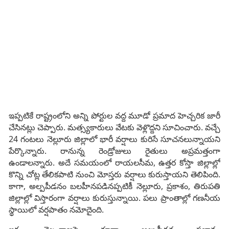
ఇప్పటికే రాష్ట్రంలోని అన్ని పోర్టుల వద్ద మూడో ప్రమాద హెచ్చరిక జారీ
చేసినట్లు చెప్పారు. మత్స్యకారులు వేటకు వెళ్లొద్దని సూచించారు. వచ్చే
24 గంటలు నెల్లూరు జిల్లాలో భారీ వర్షాలు కురిసే సూచనలున్నాయని
పేర్కొన్నారు. రానున్న రెండ్రోజులు రైతులు అప్రమత్తంగా
ఉండాలన్నారు. అదే సమయంలో రాయలసీమ, ఉత్తర కోస్తా జిల్లాల్లో
కొన్ని చోట్ల తేలికపాటి నుంచి మోస్తరు వర్షాలు కురుస్తాయని తెలిపింది.
కాగా, అల్పపీడనం బలహీనపడినప్పటికీ నెల్లూరు, ప్రకాశం, తిరుపతి
జిల్లాల్లో విస్తారంగా వర్షాలు కురుస్తున్నాయి. పలు ప్రాంతాల్లో గణనీయ
స్థాయిలో వర్షపాతం నమోదైంది.