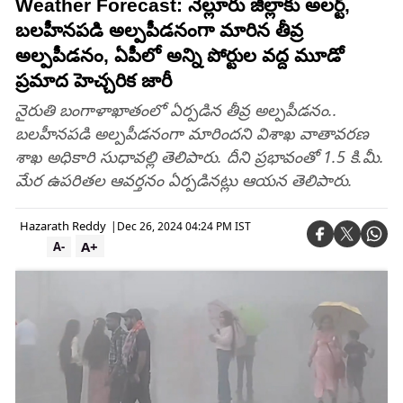
Weather Forecast: నెల్లూరు జిల్లాకు అలర్ట్,
బలహీనపడి అల్పపీడనంగా మారిన తీవ్ర
అల్పపీడనం, ఏపీలో అన్ని పోర్టుల వద్ద మూడో
ప్రమాద హెచ్చరిక జారీ
నైరుతి బంగాళాఖాతంలో ఏర్పడిన తీవ్ర అల్పపీడనం..
బలహీనపడి అల్పపీడనంగా మారిందని విశాఖ వాతావరణ
శాఖ అధికారి సుధావల్లి తెలిపారు. దీని ప్రభావంతో 1.5 కి.మీ.
మేర ఉపరితల ఆవర్తనం ఏర్పడినట్లు ఆయన తెలిపారు.
Hazarath Reddy
|
Dec 26, 2024 04:24 PM IST
A+
A-