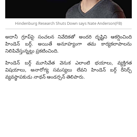
Hindenburg Research Shuts Down says Nate Anderson(FB)
అదానీ గ్రూప్‌పై సంచలన నివేదికతో అందరి దృష్టిని ఆకర్షించింది
హిండెన్ బర్గ్. అయితే అనూహ్యంగా తమ కార్యకలాపాలను
నిలిపివేస్తున్నట్లు ప్రకటించింది.
హిండెన్ బ‌ర్గ్ మూసివేత వెనుక ఎలాంటి భయాలు, వ్యక్తిగత
విషయాలు, అనారోగ్య సమస్యలు లేవని హిండెన్ బర్గ్ రీసెర్చ్‌
వ్యవస్థాపకుడు నాథన్ ఆండర్సన్ తెలిపారు.