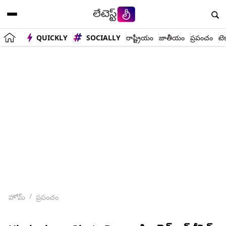
QUICKLY
SOCIALLY
రాష్ట్రీయం
జాతీయం
ప్రపంచం
టె
హోమ్
ప్రపంచం