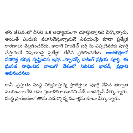
తన జీవితంలో దీనిని ఒక అధ్యాయంగా చూస్తున్నానని పేర్కొన్నారు.
అయితే ఎందుకు మూసివేస్తున్నామ‌నే విష‌యంపై కూడా ప్ర‌త్యేక
కార‌ణాలు వెల్ల‌డించ‌లేదు. అలాగే హిండెన్ బ‌ర్గ్ ను ఎప్ప‌టివ‌ర‌కు పూర్తి
చేస్తామ‌నే విష‌యంపై ప్ర‌త్యేక తేదీని ప్ర‌క‌టించ‌లేదు.
అంతరిక్షంలో
సరికొత్త చరిత్ర సృష్టించిన ఇస్రో...స్పాడెక్స్ డాకింగ్ ప్రక్రియ పూర్తి, ఈ
ఘనత సాధించిన నాలుగో దేశంలో నిలిచిన భారత్, ప్రధాని
అభినందనలు
కానీ, ప్ర‌స్తుతం సంస్థ నిర్వ‌హిస్తున్న ప్రాజెక్టులు పూర్తి చేసిన త‌ర్వాత
ముగించాల‌నేది త‌మ ప్ర‌ణాళిక‌గా ఉంద‌ని నేట్ ఆండ‌ర్స‌న్ పేర్కొన్నారు.
సంస్థ ప్రారంభంలో తాను ఎదుర్కొన్న స‌వాళ్ల‌ను కూడా పేర్కొన్నారు.