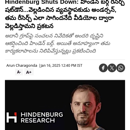
Hindenburg Shuts Down: హిండెన్ బర్గ్ రీసెర్చ్
షట్‌డౌన్...వెల్లడించిన వ్యవస్థాపకుడు అండర్సన్,
తమ రీసెర్చ్‌ ఎలా సాగిందనేది వీడియోల ద్వారా
వెల్లడిస్తామని ప్రకటన
అదానీ గ్రూప్‌పై సంచలన నివేదికతో అందరి దృష్టిని
ఆకర్షించింది హిండెన్ బర్గ్. అయితే అనూహ్యంగా తమ
కార్యకలాపాలను నిలిపివేస్తున్నట్లు ప్రకటించింది
Arun Charagonda
|
Jan 16, 2025 12:40 PM IST
A+
A-