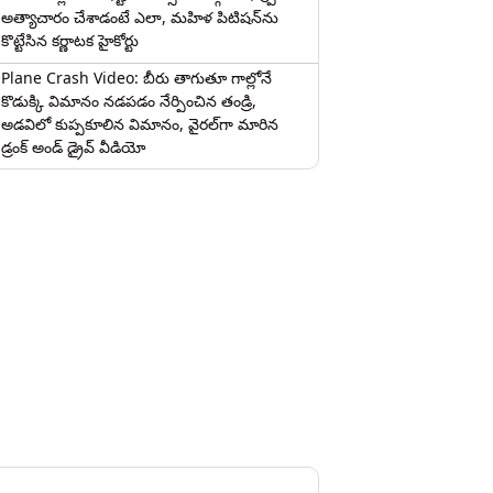
అత్యాచారం చేశాడంటే ఎలా, మహిళ పిటిషన్‌ను
కొట్టేసిన కర్ణాటక హైకోర్టు
Plane Crash Video: బీరు తాగుతూ గాల్లోనే
కొడుక్కి విమానం నడపడం నేర్పించిన తండ్రి,
అడవిలో కుప్పకూలిన విమానం, వైరల్‌గా మారిన
డ్రంక్‌ అండ్ డ్రైవ్ వీడియో