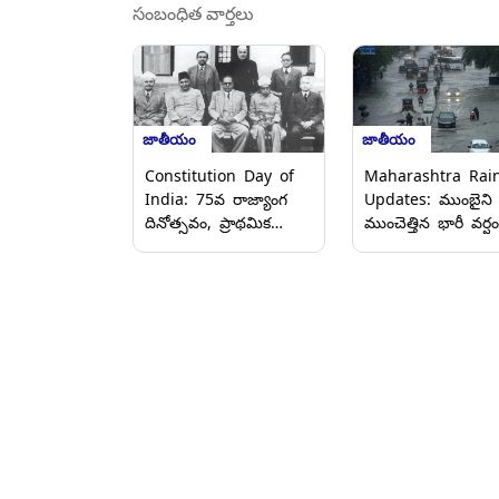
సంబంధిత వార్తలు
జాతీయం
జాతీయం
Constitution Day of
Maharashtra Rai
India: 75వ రాజ్యాంగ
Updates: ముంబైని
దినోత్సవం, ప్రాథమిక
ముంచెత్తిన భారీ వర్షం
హక్కులు- భారత పౌరులకు
అలర్ట్ ప్రకటించిన ఐఎ
అందించిన గొప్ప వరం,
స్కూళ్లకు
ప్రజాస్వామ్యానికి
సెలవు..వీడియోలు ఇవ
మూలస్తంభంలా భావ
వ్యక్తీకరణ స్వేచ్ఛ