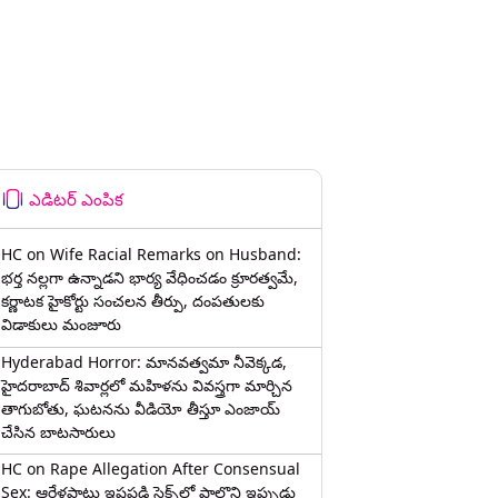
ఎడిటర్ ఎంపిక
HC on Wife Racial Remarks on Husband:
భర్త న‌ల్ల‌గా ఉన్నాడ‌ని భార్య వేధించ‌డం క్రూర‌త్వ‌మే,
కర్ణాటక హైకోర్టు సంచలన తీర్పు, దంపతులకు
విడాకులు మంజూరు
Hyderabad Horror: మానవత్వమా నీవెక్కడ,
హైదరాబాద్ శివార్లలో మహిళను వివస్త్రగా మార్చిన
తాగుబోతు, ఘటనను వీడియో తీస్తూ ఎంజాయ్
చేసిన బాటసారులు
HC on Rape Allegation After Consensual
Sex: ఆరేళ్లపాటు ఇష్టపడి సెక్స్‌లో పాల్గొని ఇప్పుడు