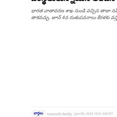
భారత వాతావరణ శాఖ నుండి వచ్చిన తాజా నవీక
తాకవచ్చు. జూన్ 4న రుతుపవనాలు కేరళకు వస్
వార్తలు
Hazarath Reddy
|
Jun 08, 2023 10:31 AM IST