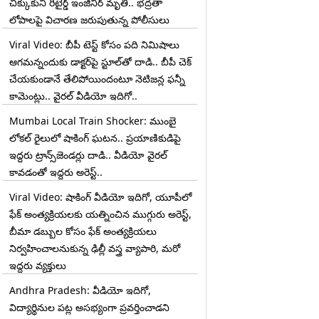
చిక్కుకుని రిటైర్డ్ ఇంజినీర్ మృతి.. భద్రతా
లోపాలపై విచారణ జరుపుతున్న పోలీసులు
Viral Video: బీపీ టెస్ట్‌ కోసం పది నిమిషాలు
ఆగమన్నందుకు డాక్టర్‌పై స్టూల్‌తో దాడి.. బీపీ చెక్
చేయకుండానే తేలిపోయిందంటూ నెటిజన్ల ఫన్నీ
కామెంట్లు.. వైరల్ వీడియో ఇదిగో..
Mumbai Local Train Shocker: ముంబై
లోకల్ రైలులో షాకింగ్ ఘటన.. ప్రయాణికుడిపై
ఇద్దరు ట్రాన్స్‌జెండర్లు దాడి.. వీడియో వైరల్
కావడంతో ఇద్దరు అరెస్ట్..
Viral Video: షాకింగ్ వీడియో ఇదిగో, యూపీలో
ఫేక్ అంత్యక్రియలకు యత్నించిన ముగ్గురు అరెస్ట్,
బీమా డబ్బుల కోసం ఫేక్ అంత్యక్రియలు
నిర్వహించాలనుకున్న ఢిల్లీ వస్త్ర వ్యాపారి, మరో
ఇద్దరు వ్యక్తులు
Andhra Pradesh: వీడియో ఇదిగో,
విద్యార్థినుల పట్ల అసభ్యంగా ప్రవర్తించాడని