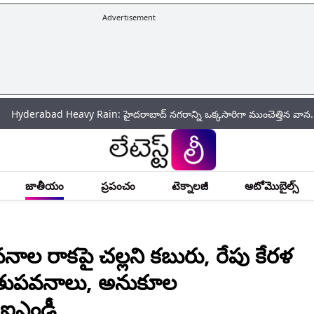
Advertisement
 Heavy Rain: హైదరాబాద్‌ నగరాన్ని ఒక్కసారిగా ముంచెత్తిన వాన.. పలు ప్రాంతాల్ల
జాతీయం
ప్రపంచం
టెక్నాలజీ
ఆటోమొబైల్స్
 రాకపై చల్లని కబురు, రేపు కేరళ
 రుతుపవనాలు, అనుకూల
న ఐఎండీ