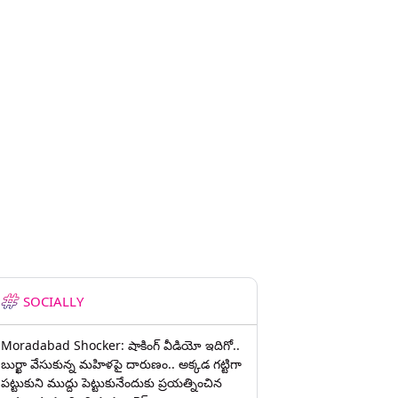
SOCIALLY
Moradabad Shocker: షాకింగ్ వీడియో ఇదిగో..
బుర్ఖా వేసుకున్న మహిళపై దారుణం.. అక్కడ గట్టిగా
పట్టుకుని ముద్దు పెట్టుకునేందుకు ప్రయత్నించిన