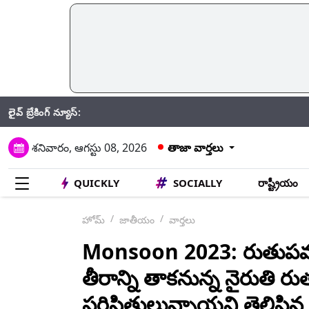
లైవ్ బ్రేకింగ్ న్యూస్:
Hyderabad
శనివారం, ఆగస్టు 08, 2026
తాజా వార్తలు
QUICKLY
SOCIALLY
రాష్ట్రీయం
హోమ్
జాతీయం
వార్తలు
Monsoon 2023: రుతుపవనాల
తీరాన్ని తాకనున్న నైరుతి
పరిస్థితులున్నాయని తెలిపి