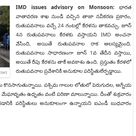
IMD issues advisory on Monsoon:
భారత
వాతావరణ శాఖ నుండి వచ్చిన తాజా నవీకరణ ప్రకారం,
రుతుపవనాలు వచ్చే 24 గంటల్లో కేరళను తాకవచ్చు. జూన్
4న రుతుపవనాలు కేరళకు వస్తాయని IMD అంచనా
వేసింది, అయితే రుతుపవనాల రాక ఆలస్యమైంది.
రుతుపవనాలు సాధారణంగా జూన్ 1వ తేదీన వస్తాయి,
అయితే రేపు కేరళను తాకే అవకాశం ఉంది. ప్రస్తుతం కేరళలో
రుతుపవనాల ప్రవేశానికి అనుకూల పరిస్థితులేర్పడ్డాయి.
ter)
 కొనసాగుతున్నాయి. పశ్చిమ గాలుల లోతులో పెరుగుదల, ఆగ్నేయ
ాలపై మేఘావృతం ఉధృతం వంటి పరిణా మాలున్నాయి. దీంతో శుక్రవారం
ించడానికి పరిస్థితులు అనుకూలంగా ఉన్నాయని ఐఎండీ బుధవారం