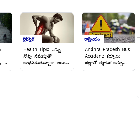
లైఫ్‌స్టైల్
రాష్ట్రీయం
n
Health Tips: వెన్ను
Andhra Pradesh Bus
నొప్పి సమస్యతో
Accident: కర్నూలు
, రెడ్
బాధపడుతున్నారా అయితే
జిల్లాలో కర్ణాటక బస్సు
ండీ,
ఈ వ్యాధి కారణం కావచ్చు
బీభత్సం, రెండు ద్విచక్ర
జాగ్రత్తగా ఉండండి.
వాహనాలపై
ిగో
దూసుకెళ్లడంతో నలుగురు
మృతి