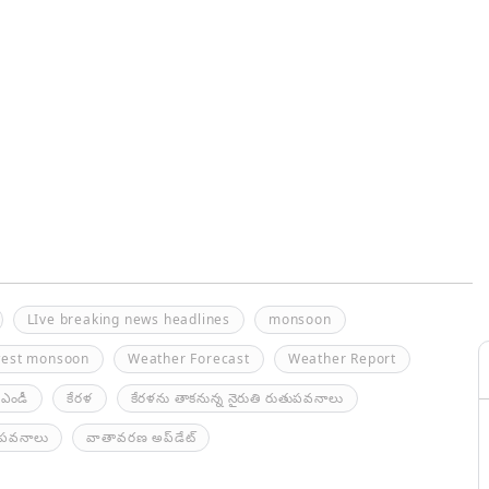
LIve breaking news headlines
monsoon
west monsoon
Weather Forecast
Weather Report
ఎండీ
కేరళ
కేరళను తాకనున్న నైరుతి రుతుపవనాలు
పవనాలు
వాతావరణ అప్‌డేట్