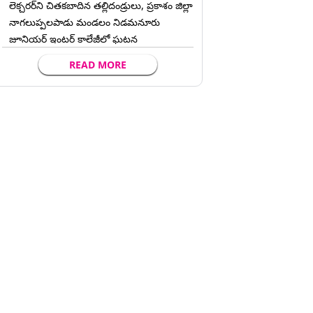
లెక్చ‌ర‌ర్‌ని చిత‌క‌బాదిన త‌ల్లిదండ్రులు, ప్రకాశం జిల్లా
నాగలుప్పలపాడు మండలం నిడమనూరు
జూనియర్ ఇంటర్ కాలేజీలో ఘటన
READ MORE