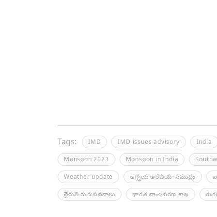
Tags:
IMD
IMD issues advisory
India
Monsoon 2023
Monsoon in India
South
Weather update
ఆగ్నేయ అరేబియా సముద్రం
ఐ
నైరుతి రుతుపవనాలు
భారత వాతావరణ శాఖ
రుత