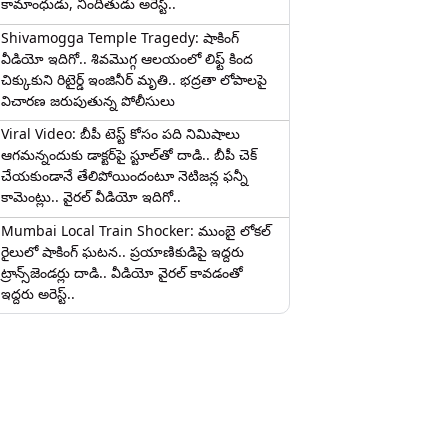
కామాంధుడు, నిందితుడు అరెస్ట్..
Shivamogga Temple Tragedy: షాకింగ్
వీడియో ఇదిగో.. శివమొగ్గ ఆలయంలో లిఫ్ట్ కింద
చిక్కుకుని రిటైర్డ్ ఇంజినీర్ మృతి.. భద్రతా లోపాలపై
విచారణ జరుపుతున్న పోలీసులు
Viral Video: బీపీ టెస్ట్‌ కోసం పది నిమిషాలు
ఆగమన్నందుకు డాక్టర్‌పై స్టూల్‌తో దాడి.. బీపీ చెక్
చేయకుండానే తేలిపోయిందంటూ నెటిజన్ల ఫన్నీ
కామెంట్లు.. వైరల్ వీడియో ఇదిగో..
Mumbai Local Train Shocker: ముంబై లోకల్
రైలులో షాకింగ్ ఘటన.. ప్రయాణికుడిపై ఇద్దరు
ట్రాన్స్‌జెండర్లు దాడి.. వీడియో వైరల్ కావడంతో
ఇద్దరు అరెస్ట్..