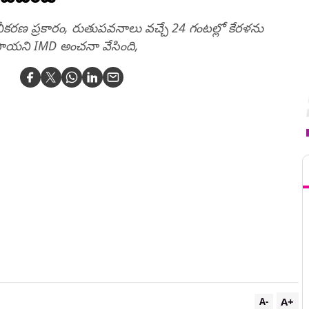
రణ ప్రకారం, రుతుపవనాలు వచ్చే 24 గంటల్లో కేరళను
తాయని IMD అంచనా వేసింది,
T
A+
A-