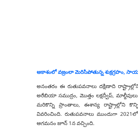
ఆకాశంలో వజ్రంలా మెరిసిపోతున్న శుక్రగ్రహం, స
అనంతరం ఈ రుతుపవనాలు దక్షిణాది రాష్ట్రాల్లోన
అరేబియా సముద్రం, మొత్తం లక్షద్వీప్, మాల్దీవు
మరికొన్ని ప్రాంతాలు, ఈశాన్య రాష్ట్రాల్లోని కొన
వివరించింది. రుతుపవనాలు ముందుగా 2021లో 
ఆగమనం జూన్ 1న వచ్చింది.