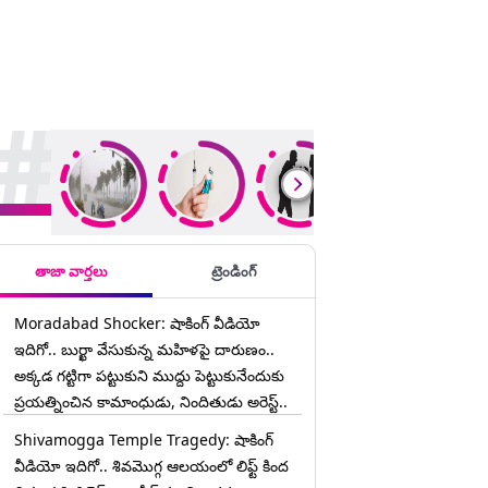
rending Stories
తాజా వార్తలు
ట్రెండింగ్
Moradabad Shocker: షాకింగ్ వీడియో
ఇదిగో.. బుర్ఖా వేసుకున్న మహిళపై దారుణం..
అక్కడ గట్టిగా పట్టుకుని ముద్దు పెట్టుకునేందుకు
ప్రయత్నించిన కామాంధుడు, నిందితుడు అరెస్ట్..
Shivamogga Temple Tragedy: షాకింగ్
వీడియో ఇదిగో.. శివమొగ్గ ఆలయంలో లిఫ్ట్ కింద