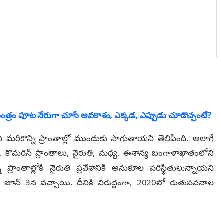
ాయంత్రం పూట నేరుగా చూసే అవకాశం, ఎక్కడ, ఎప్పుడు చూడొచ్చంటే?
ి మరికొన్ని ప్రాంతాల్లో ముందుకు సాగుతాయని తెలిపింది. అలాగే
లు, కొమరిన్‌ ప్రాంతాలు, నైరుతి, మధ్య, ఈశాన్య బంగాళాఖాతంలోని
్ని ప్రాంతాల్లోకి నైరుతి ప్రవేశానికి అనుకూల పరిస్థితులున్నాయని
జూన్ 3న వచ్చాయి. దీనికి విరుద్ధంగా, 2020లో రుతుపవనాల