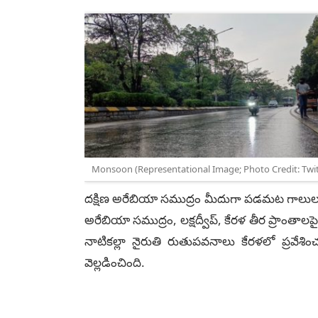
Monsoon (Representational Image; Photo Credit: Twit
దక్షిణ అరేబియా సముద్రం మీదుగా పడమట గాలులు
అరేబియా సముద్రం, లక్షద్వీప్, కేరళ తీర ప్రాంత
నాటికల్లా నైరుతి రుతుపవనాలు కేరళలో ప్రవేశ
వెల్లడించింది.