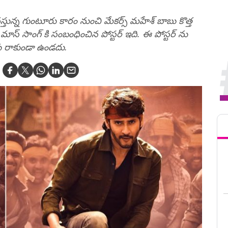
 వస్తున్న గుంటూరు కారం నుంచి మేకర్స్ మహేశ్ బాబు కొత్త
ిన మాస్ సాంగ్ కి సంబంధించిన పోస్టర్ ఇది. ఈ పోస్టర్ ను
ుకు రాకుండా ఉండదు.
Tren