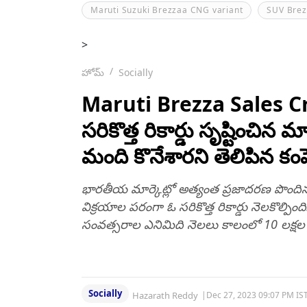
Maruti Suzuki Brezzaa CNG variant
SUV Brez
>
హోమ్
Socially
Maruti Brezza Sales Cr
సరికొత్త రికార్డు సృష్టించిన మ
మంది కొనేశారని తెలిపిన కంప
భారతీయ మార్కెట్లో అత్యంత ప్రజాదరణ పొందిన 'మ
విక్రయాల పరంగా ఓ సరికొత్త రికార్డు నెలకొల్పిం
సంవత్సరాల ఎనిమిది నెలలు కాలంలో 10 లక్షల కార్
Socially
Hazarath Reddy
|
Dec 27, 2023 09:07 PM IS