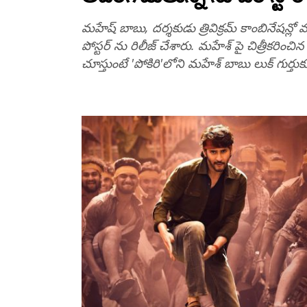
మహేష్ బాబు, దర్శకుడు త్రివిక్రమ్ కాంబినేషన్లో
పోస్టర్ ను రిలీజ్ చేశారు. మహేశ్ పై చిత్రీకరించ
చూస్తుంటే 'పోకిరి'లోని మహేశ్ బాబు లుక్ గుర్త