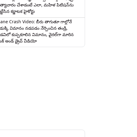
త్యాచారం చేశాడంటే ఎలా, మహిళ పిటిషన్‌ను
ట్టేసిన కర్ణాటక హైకోర్టు
lane Crash Video: బీరు తాగుతూ గాల్లోనే
ొడుక్కి విమానం నడపడం నేర్పించిన తండ్రి,
డవిలో కుప్పకూలిన విమానం, వైరల్‌గా మారిన
రంక్‌ అండ్ డ్రైవ్ వీడియో