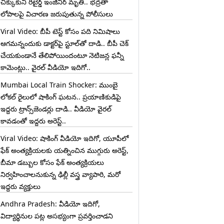
చిక్కుకుని రిటైర్డ్ ఇంజినీర్ మృతి.. భద్రతా
లోపాలపై విచారణ జరుపుతున్న పోలీసులు
Viral Video: బీపీ టెస్ట్‌ కోసం పది నిమిషాలు
ఆగమన్నందుకు డాక్టర్‌పై స్టూల్‌తో దాడి.. బీపీ చెక్
చేయకుండానే తేలిపోయిందంటూ నెటిజన్ల ఫన్నీ
కామెంట్లు.. వైరల్ వీడియో ఇదిగో..
Mumbai Local Train Shocker: ముంబై
లోకల్ రైలులో షాకింగ్ ఘటన.. ప్రయాణికుడిపై
ఇద్దరు ట్రాన్స్‌జెండర్లు దాడి.. వీడియో వైరల్
కావడంతో ఇద్దరు అరెస్ట్..
Viral Video: షాకింగ్ వీడియో ఇదిగో, యూపీలో
ఫేక్ అంత్యక్రియలకు యత్నించిన ముగ్గురు అరెస్ట్,
బీమా డబ్బుల కోసం ఫేక్ అంత్యక్రియలు
నిర్వహించాలనుకున్న ఢిల్లీ వస్త్ర వ్యాపారి, మరో
ఇద్దరు వ్యక్తులు
Andhra Pradesh: వీడియో ఇదిగో,
విద్యార్థినుల పట్ల అసభ్యంగా ప్రవర్తించాడని