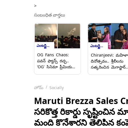
>
సంబంధిత వార్తలు
ఎంటర్టైన్మెంట్
ఎంటర్టైన్మెంట్
OG Fans Chaos:
Chiranjeevi: మహిళా
పవన్ ఫ్యాన్స్ రచ్చ..
దినోత్సవం.. శ్రీలీలను
‘OG' సినిమా ప్రీమియర్స్
సత్కరించిన మెగాస్టార్
చూసేందుకు వచ్చి కత్తితో
చిరంజీవి, విశ్వంభర
స్క్రీన్ చింపేసిన
సెట్స్‌లో శ్రీలీలకు సత్క
అభిమానులు,
హోమ్
Socially
బెంగళూరులో KR
పురంలో ఘటన , షో
Maruti Brezza Sales Cr
నిలిపివేత
సరికొత్త రికార్డు సృష్టించిన మ
మంది కొనేశారని తెలిపిన కంప