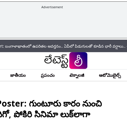
Advertisement
తంలో ఉపరితల ఆవర్తనం.. ఏపీలో పిడుగులతో కూడిన భారీ వర్షాలు.. ఈ జిల్లాల ప్
జాతీయం
ప్రపంచం
టెక్నాలజీ
ఆటోమొబైల్స్
ter: గుంటూరు కారం నుంచి
ిగో, పోకిరి సినిమా లుక్‌లాగా