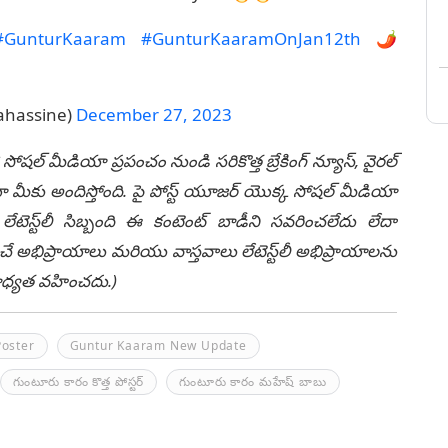
#GunturKaaram
#GunturKaaramOnJan12th
🌶
ahassine)
December 27, 2023
 సోషల్ మీడియా ప్రపంచం నుండి సరికొత్త బ్రేకింగ్ న్యూస్, వైరల్
ీకు అందిస్తోంది. పై పోస్ట్ యూజర్ యొక్క సోషల్ మీడియా
టెస్ట్‌లీ సిబ్బంది ఈ కంటెంట్ బాడీని సవరించలేదు లేదా
చే అభిప్రాయాలు మరియు వాస్తవాలు లేటెస్ట్‌లీ అభిప్రాయాలను
ి బాధ్యత వహించదు.)
oster
Guntur Kaaram New Update
గుంటూరు కారం కొత్త పోస్టర్
గుంటూరు కారం మహేష్ బాబు