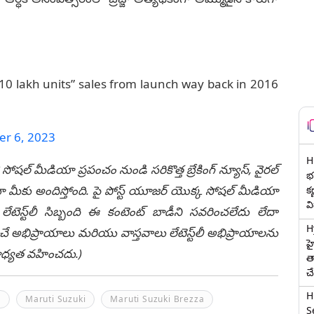
“10 lakh units” sales from launch way back in 2016
r 6, 2023
H
 సోషల్ మీడియా ప్రపంచం నుండి సరికొత్త బ్రేకింగ్ న్యూస్, వైరల్
భర
ీకు అందిస్తోంది. పై పోస్ట్ యూజర్ యొక్క సోషల్ మీడియా
క
వ
టెస్ట్‌లీ సిబ్బంది ఈ కంటెంట్ బాడీని సవరించలేదు లేదా
H
చే అభిప్రాయాలు మరియు వాస్తవాలు లేటెస్ట్‌లీ అభిప్రాయాలను
హ
ి బాధ్యత వహించదు.)
త
చ
H
s
Maruti Suzuki
Maruti Suzuki Brezza
Se