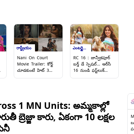
రాష్ట్రీయం
ఎంటర్టైన్మెంట్
Nani On Court
RC 16 : జాన్వీక‌పూర్
Movie Trailer: కోర్ట్‌
బర్త్ డే స్పెషల్... ఆర్‌సీ
చూడకుంటే హిట్ 3
16 నుండి ఫ‌స్ట్‌లుక్‌
చూడకండి.. హీరో నాని
రిలీజ్‌.. దసరాకి ప్రేక్షకుల
ారం
సెన్సేషనల్ కామెంట్, ప్రతి
ముందుకు రానున్న
ఒక్కరూ 14న
RC16
విడుదలయ్యే కోర్టు మూవీ
చూడాలని విజ్ఞప్తి
oss 1 MN Units: అమ్మకాల్లో
ారుతీ బ్రెజ్జా కారు, ఏకంగా 10 లక్షల
M
బ
ెనీ
ప