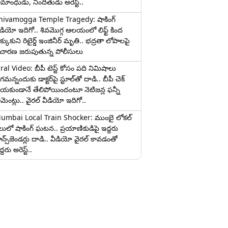
ామాంధుడు, నిందితుడు అరెస్ట్..
hivamogga Temple Tragedy: షాకింగ్
ీడియో ఇదిగో.. శివమొగ్గ ఆలయంలో లిఫ్ట్ కింద
క్కుకుని రిటైర్డ్ ఇంజినీర్ మృతి.. భద్రతా లోపాలపై
ిచారణ జరుపుతున్న పోలీసులు
iral Video: బీపీ టెస్ట్‌ కోసం పది నిమిషాలు
మన్నందుకు డాక్టర్‌పై స్టూల్‌తో దాడి.. బీపీ చెక్
ేయకుండానే తేలిపోయిందంటూ నెటిజన్ల ఫన్నీ
ామెంట్లు.. వైరల్ వీడియో ఇదిగో..
umbai Local Train Shocker: ముంబై లోకల్
ైలులో షాకింగ్ ఘటన.. ప్రయాణికుడిపై ఇద్దరు
రాన్స్‌జెండర్లు దాడి.. వీడియో వైరల్ కావడంతో
్దరు అరెస్ట్..