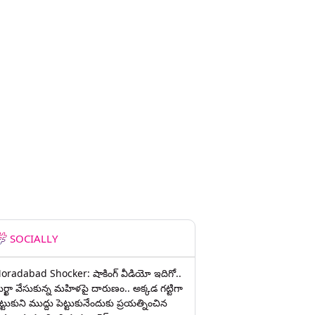
SOCIALLY
oradabad Shocker: షాకింగ్ వీడియో ఇదిగో..
ుర్ఖా వేసుకున్న మహిళపై దారుణం.. అక్కడ గట్టిగా
ట్టుకుని ముద్దు పెట్టుకునేందుకు ప్రయత్నించిన