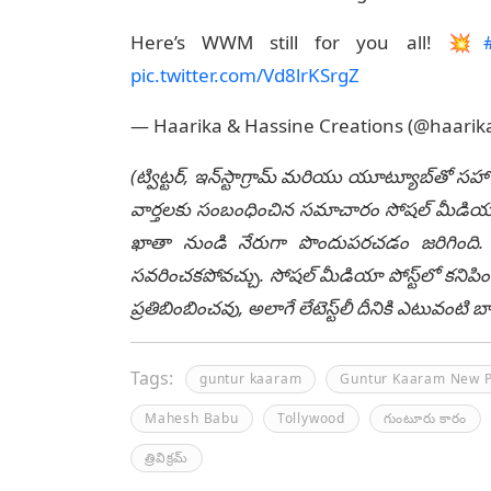
Here’s WWM still for you all! 💥
pic.twitter.com/Vd8lrKSrgZ
— Haarika & Hassine Creations (@haarik
(ట్విట్టర్, ఇన్‌స్టాగ్రామ్ మరియు యూట్యూబ్‌తో సహా
వార్తలకు సంబంధించిన సమాచారం సోషల్ మీడియా మ
ఖాతా నుండి నేరుగా పొందుపరచడం జరిగింది. లే
సవరించకపోవచ్చు. సోషల్ మీడియా పోస్ట్‌లో కనిపిం
ప్రతిబింబించవు, అలాగే లేటెస్ట్‌లీ దీనికి ఎటువంట
Tags:
guntur kaaram
Guntur Kaaram New P
Mahesh Babu
Tollywood
గుంటూరు కారం
త్రివిక్రమ్