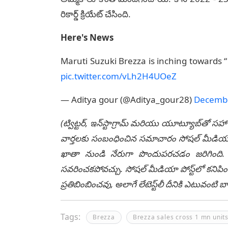
రికార్డ్ క్రియేట్ చేసింది.
Here's News
Maruti Suzuki Brezza is inching towards 
pic.twitter.com/vLh2H4UOeZ
— Aditya gour (@Aditya_gour28)
Decembe
(ట్విట్టర్, ఇన్‌స్టాగ్రామ్ మరియు యూట్యూబ్‌తో సహా
వార్తలకు సంబంధించిన సమాచారం సోషల్ మీడియా మ
ఖాతా నుండి నేరుగా పొందుపరచడం జరిగింది. లే
సవరించకపోవచ్చు. సోషల్ మీడియా పోస్ట్‌లో కనిపిం
ప్రతిబింబించవు, అలాగే లేటెస్ట్‌లీ దీనికి ఎటువంట
Tags:
Brezza
Brezza sales cross 1 mn unit