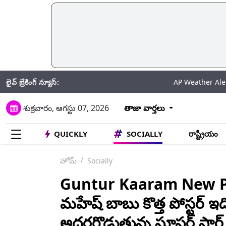
లైవ్ బ్రేకింగ్ న్యూస్:
AP Weather Alert: బంగాళాఖా
శుక్రవారం, ఆగస్టు 07, 2026
తాజా వార్తలు
QUICKLY
SOCIALLY
రాష్ట్రీయం
హోమ్
Socially
Guntur Kaaram New Pos
మహేష్ బాబు కొత్త పోస్టర్ ఇద
అదరగొడుతున్న సూపర్ స్టార్