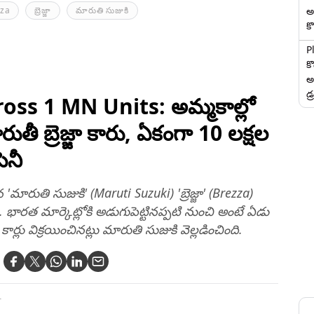
అ
za
బ్రెజ్జా
మారుతి సుజుకి
కొ
P
క
అ
డ్
oss 1 MN Units: అమ్మకాల్లో
ారుతీ బ్రెజ్జా కారు, ఏకంగా 10 లక్షల
ెనీ
ారుతి సుజుకి' (Maruti Suzuki) 'బ్రెజ్జా' (Brezza)
ది. భారత మార్కెట్లోకి అడుగుపెట్టినప్పటి నుంచి అంటే ఏడు
లు విక్రయించినట్లు మారుతి సుజుకి వెల్లడించింది.
T