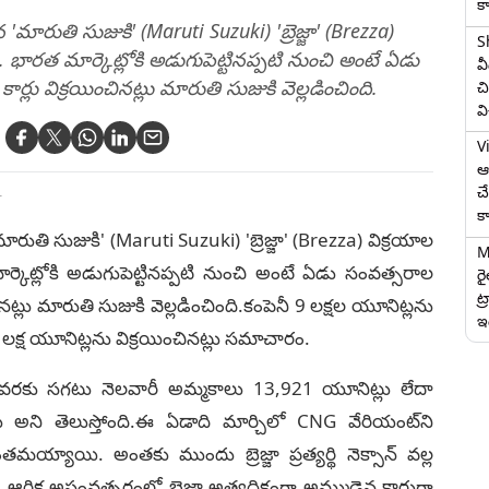
క
ారుతి సుజుకి' (Maruti Suzuki) 'బ్రెజ్జా' (Brezza)
S
ది. భారత మార్కెట్లోకి అడుగుపెట్టినప్పటి నుంచి అంటే ఏడు
వ
లు విక్రయించినట్లు మారుతి సుజుకి వెల్లడించింది.
చి
వ
V
ఆగ
చ
T
క
ుతి సుజుకి' (Maruti Suzuki) 'బ్రెజ్జా' (Brezza) విక్రయాల
M
మార్కెట్లోకి అడుగుపెట్టినప్పటి నుంచి అంటే ఏడు సంవత్సరాల
ర
ట్
నట్లు మారుతి సుజుకి వెల్లడించింది.కంపెనీ 9 లక్షల యూనిట్లను
ఇద
లక్ష యూనిట్లను విక్రయించినట్లు సమాచారం.
టి వరకు సగటు నెలవారీ అమ్మకాలు 13,921 యూనిట్లు లేదా
ు అని తెలుస్తోంది.ఈ ఏడాది మార్చిలో CNG వేరియంట్‌ని
య్యాయి. అంతకు ముందు బ్రెజ్జా ప్రత్యర్థి నెక్సాన్ వల్ల
్ధిక అసంవత్సరంలో బ్రెజ్జా అత్యధికంగా అమ్ముడైన కారుగా