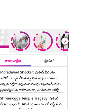
ding Stories
తాజా వార్తలు
ట్రెండింగ్
Moradabad Shocker: షాకింగ్ వీడియో
ఇదిగో.. బుర్ఖా వేసుకున్న మహిళపై దారుణం..
అక్కడ గట్టిగా పట్టుకుని ముద్దు పెట్టుకునేందుకు
ప్రయత్నించిన కామాంధుడు, నిందితుడు అరెస్ట్..
Shivamogga Temple Tragedy: షాకింగ్
వీడియో ఇదిగో.. శివమొగ్గ ఆలయంలో లిఫ్ట్ కింద