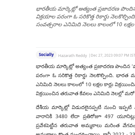
భారతీయ మార్కెట్లో అత్యంత ప్రజాదరణ పొందిన 'మ
విక్రయాల పరంగా ఓ సరికొత్త రికార్డు నెలకొల్పిం
సంవత్సరాల ఎనిమిది నెలలు కాలంలో 10 లక్షల కార్
Socially
Hazarath Reddy
|
Dec 27, 2023 09:07 PM IS
భారతీయ మార్కెట్లో అత్యంత ప్రజాదరణ పొందిన 'మార
పరంగా ఓ సరికొత్త రికార్డు నెలకొల్పింది. భారత 
ఎనిమిది నెలలు కాలంలో 10 లక్షల కార్లు విక్రయించి
విక్రయించిన తరువాత కేవలం ఎనిమిది నెలల్లో మరో 
దేశీయ మార్కెట్లో విడుదలైనప్పటి నుంచి ఇప్ప
వారానికి 3480 లేదా ప్రతిరోజూ 497 యూనిట్ల
ప్రవేశపెట్టిన తరువాత అమ్మకాలు మరింత వేగవంతమ
అమ్మకాలు కొంత మందగించాయి. కానీ 2022 - 23 ఆర