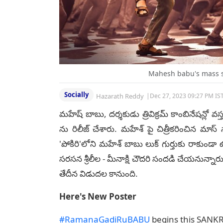
Mahesh babu's mass s
Socially
Hazarath Reddy
|
Dec 27, 2023 09:27 PM IS
మహేష్ బాబు, దర్శకుడు త్రివిక్రమ్ కాంబినేషన్లో వస
ను రిలీజ్ చేశారు. మహేశ్ పై చిత్రీకరించిన మాస్
'పోకిరి'లోని మహేశ్ బాబు లుక్ గుర్తుకు రాకుం
సరసన శ్రీలీల - మీనాక్షి చౌదరి సందడి చేయనున్నార
తేదీన విడుదల కానుంది.
Here's New Poster
#RamanaGadiRuBABU
begins this SANKR