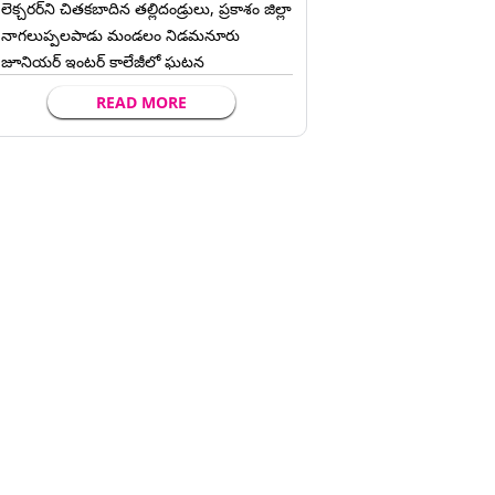
లెక్చ‌ర‌ర్‌ని చిత‌క‌బాదిన త‌ల్లిదండ్రులు, ప్రకాశం జిల్లా
నాగలుప్పలపాడు మండలం నిడమనూరు
జూనియర్ ఇంటర్ కాలేజీలో ఘటన
READ MORE