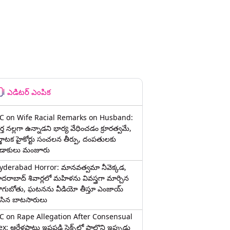
ఎడిటర్ ఎంపిక
C on Wife Racial Remarks on Husband:
్త న‌ల్ల‌గా ఉన్నాడ‌ని భార్య వేధించ‌డం క్రూర‌త్వ‌మే,
ర్ణాటక హైకోర్టు సంచలన తీర్పు, దంపతులకు
ిడాకులు మంజూరు
yderabad Horror: మానవత్వమా నీవెక్కడ,
ైదరాబాద్ శివార్లలో మహిళను వివస్త్రగా మార్చిన
ాగుబోతు, ఘటనను వీడియో తీస్తూ ఎంజాయ్
ేసిన బాటసారులు
C on Rape Allegation After Consensual
x: ఆరేళ్లపాటు ఇష్టపడి సెక్స్‌లో పాల్గొని ఇప్పుడు