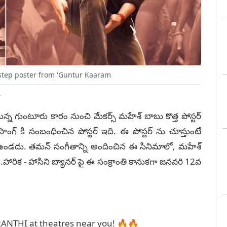
tep poster from 'Guntur Kaaram
T
్తున్న గుంటూరు కారం నుంచి మేకర్స్ మహేశ్ బాబు కొత్త పోస్టర్
 సాంగ్ కి సంబంధించిన పోస్టర్ ఇది. ఈ పోస్టర్ ను చూస్తుంటే
డా ఉండదు. తమన్ సంగీతాన్ని అందించిన ఈ సినిమాలో, మహేశ్
ు.హారిక - హాసిని బ్యానర్ పై ఈ సంక్రాంతి కానుకగా జనవరి 12వ
ANTHI at theatres near you! 🔥🔥