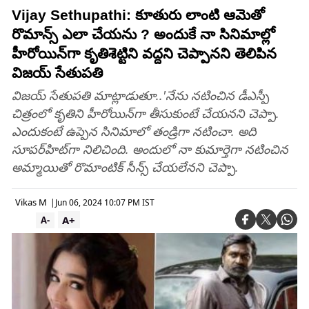
Vijay Sethupathi: కూతురు లాంటి ఆమెతో
రొమాన్స్ ఎలా చేయను ? అందుకే నా సినిమాల్లో
హీరోయిన్‌గా కృతిశెట్టిని వద్దని చెప్పానని తెలిపిన
విజయ్ సేతుపతి
విజయ్ సేతుపతి మాట్లాడుతూ..'నేను నటించిన డీఎస్పీ
చిత్రంలో కృతిని హీరోయిన్‌గా తీసుకుంటే చేయనని చెప్పా.
ఎందుకంటే ఉప్పెన సినిమాలో తండ్రిగా నటించా. అది
సూపర్‌హిట్‌గా నిలిచింది. అందులో నా కుమార్తెగా నటించిన
అమ్మాయితో రొమాంటిక్‌ సీన్స్‌ చేయలేనని చెప్పా.
Vikas M
|
Jun 06, 2024 10:07 PM IST
A+
A-