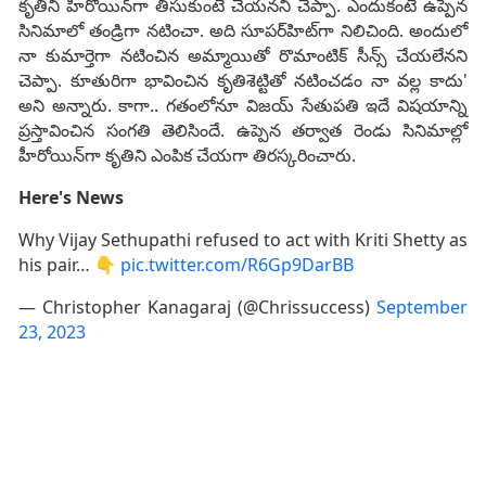
కృతిని హీరోయిన్‌గా తీసుకుంటే చేయనని చెప్పా. ఎందుకంటే ఉప్పెన
సినిమాలో తండ్రిగా నటించా. అది సూపర్‌హిట్‌గా నిలిచింది. అందులో
నా కుమార్తెగా నటించిన అమ్మాయితో రొమాంటిక్‌ సీన్స్‌ చేయలేనని
చెప్పా. కూతురిగా భావించిన కృతిశెట్టితో నటించడం నా వల్ల కాదు'
అని అన్నారు. కాగా.. గతంలోనూ విజయ్‌ సేతుపతి ఇదే విషయాన్ని
ప్రస్తావించిన సంగతి తెలిసిందే. ఉప్పెన తర్వాత రెండు సినిమాల్లో
హీరోయిన్‌గా కృతిని ఎంపిక చేయగా తిరస్కరించారు.
Here's News
Why Vijay Sethupathi refused to act with Kriti Shetty as
his pair… 👇
pic.twitter.com/R6Gp9DarBB
— Christopher Kanagaraj (@Chrissuccess)
September
23, 2023