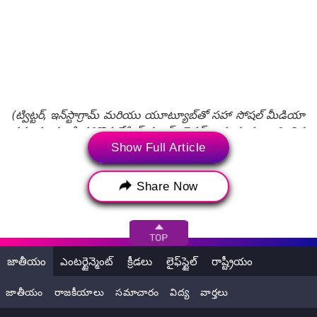
(ట్విట్టర్, ఇన్‌స్టాగ్రామ్ మరియు యూట్యూబ్‌తో సహా సోషల్ మీడియా
ప్రపంచం నుండి సరికొత్త బ్రేకింగ్ న్యూస్, వైరల్ వార్తలకు సంబంధించిన
సమాచారం సోషల్ మీడియా మీకు అందిస్తోంది. పై పోస్ట్ యూజర్
Show Full Article
యొక్క సోషల్ మీడియా ఖాతా నుండి నేరుగా పొందుపరచడం
జరిగింది. లేటెస్ట్‌లీ సిబ్బంది ఈ కంటెంట్ బాడీని సవరించలేదు లేదా
Share Now
సవరించకపోవచ్చు. సోషల్ మీడియా పోస్ట్‌లో కనిపించే అభిప్రాయాలు
మరియు వాస్తవాలు లేటెస్ట్‌లీ అభిప్రాయాలను ప్రతిబింబించవు, అలాగే
లేటెస్ట్‌లీ దీనికి ఎటువంటి బాధ్యత వహించదు.)
జాతీయం
ఎంటర్టైన్మెంట్
క్రీడలు
లైఫ్‌స్టైల్
రాష్ట్రీయం
Tags:
Father
kriti shetty
Uppena Movie
జాతీయం
రాజకీయాలు
సమాచారం
విద్య
వార్తలు
Vijay Sethupathi
ఉప్పెన ఫేమ్‌ కృతిశెట్టి