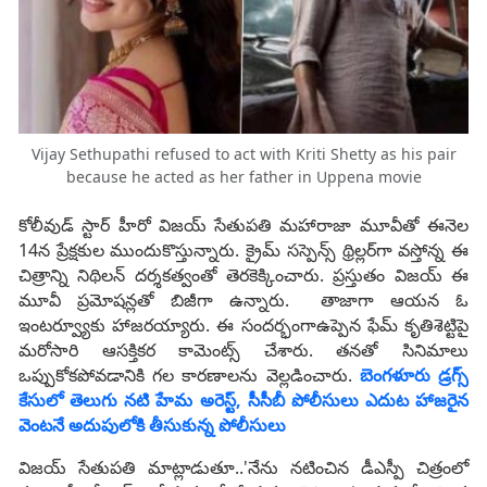
Vijay Sethupathi refused to act with Kriti Shetty as his pair
because he acted as her father in Uppena movie
కోలీవుడ్‌ స్టార్‌ హీరో విజయ్ సేతుపతి మహారాజా మూవీతో ఈనెల
14న ప్రేక్షకుల ముందుకొస్తున్నారు. క్రైమ్‌ సస్పెన్స్‌ థ్రిల్లర్‌గా వస్తోన్న ఈ
చిత్రాన్ని నిథిలన్‌ దర్శకత్వంతో తెరకెక్కించారు. ప్రస్తుతం విజయ్ ఈ
మూవీ ప్రమోషన్లతో బిజీగా ఉన్నారు. తాజాగా ఆయన ఓ
ఇంటర్వ్యూకు హాజరయ్యారు. ఈ సందర్భంగాఉప్పెన ఫేమ్‌ కృతిశెట్టిపై
మరోసారి ఆసక్తికర కామెంట్స్ చేశారు. తనతో సినిమాలు
ఒప్పుకోకపోవడానికి గల కారణాలను వెల్లడించారు.
బెంగళూరు డ్రగ్స్‌
కేసులో తెలుగు నటి హేమ అరెస్ట్, సీసీబీ పోలీసులు ఎదుట హాజరైన
వెంటనే అదుపులోకి తీసుకున్న పోలీసులు
విజయ్ సేతుపతి మాట్లాడుతూ..'నేను నటించిన డీఎస్పీ చిత్రంలో